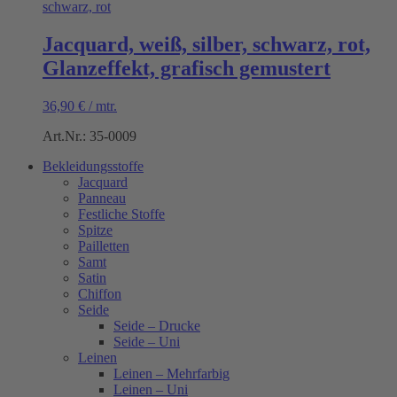
Jacquard, weiß, silber, schwarz, rot,
Glanzeffekt, grafisch gemustert
36,90
€
/
mtr.
Art.Nr.: 35-0009
Bekleidungsstoffe
Jacquard
Panneau
Festliche Stoffe
Spitze
Pailletten
Samt
Satin
Chiffon
Seide
Seide – Drucke
Seide – Uni
Leinen
Leinen – Mehrfarbig
Leinen – Uni