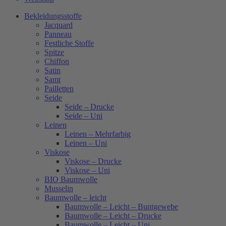
Bekleidungsstoffe
Jacquard
Panneau
Festliche Stoffe
Spitze
Chiffon
Satin
Samt
Pailletten
Seide
Seide – Drucke
Seide – Uni
Leinen
Leinen – Mehrfarbig
Leinen – Uni
Viskose
Viskose – Drucke
Viskose – Uni
BIO Baumwolle
Musselin
Baumwolle – leicht
Baumwolle – Leicht – Buntgewebe
Baumwolle – Leicht – Drucke
Baumwolle – Leicht – Uni