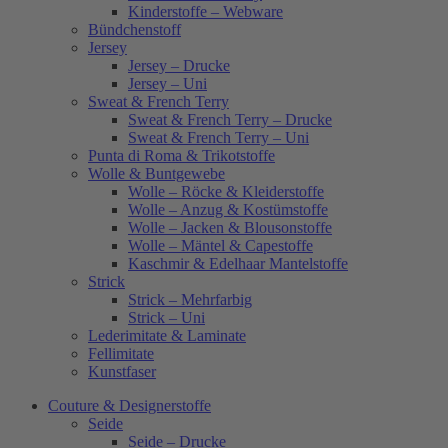
Kinderstoffe – Webware
Bündchenstoff
Jersey
Jersey – Drucke
Jersey – Uni
Sweat & French Terry
Sweat & French Terry – Drucke
Sweat & French Terry – Uni
Punta di Roma & Trikotstoffe
Wolle & Buntgewebe
Wolle – Röcke & Kleiderstoffe
Wolle – Anzug & Kostümstoffe
Wolle – Jacken & Blousonstoffe
Wolle – Mäntel & Capestoffe
Kaschmir & Edelhaar Mantelstoffe
Strick
Strick – Mehrfarbig
Strick – Uni
Lederimitate & Laminate
Fellimitate
Kunstfaser
Couture & Designerstoffe
Seide
Seide – Drucke