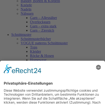
Bänder, Borten & Kordeln
Knöpfe
Nadeln
Nähgarn
Garn – Allesnäher
Overlockgarn
Garn – extra stark
Garn – Zierstich
Schnittmuster
Schnittmusterbücher
VOGUE patterns Schnittmuster
Tops
Kleider
Röcke & Hosen
Homewear
Jacken & Mäntel
Vogue Vintage
Herren
Kids
Accessoires
Einzelschnittmuster Burda
Tops
Kleider
Röcke & Hosen
Homewear