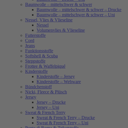
Baumwolle – mittelschwer & schwer
Baumwolle – mittelschwer & schwer – Drucke
Baumwolle – mittelschwer & schwer – Uni
Nessel, Vlies & Vlieseline
Nessel
Volumenvlies & Vlieseline
Futterstoffe
Cord
Jeans
Funktionsstoffe
Softshell & Scuba
Steppstoffe
Frottee & Waffelpiqué
Kinderstoffe
Kinderstoffe – Jersey
Kinderstoffe – Webware
Bündchenstoff
Nicki, Fleece & Plüsch
Jersey
Jersey – Drucke
Jersey – Uni
Sweat & French Terry
Sweat & French Terry – Drucke
Sweat & French Terry – Uni
Punta di Roma & Trikotstoffe