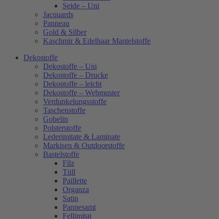
Seide – Uni
Jacquards
Panneau
Gold & Silber
Kaschmir & Edelhaar Mantelstoffe
Dekostoffe
Dekostoffe – Uni
Dekostoffe – Drucke
Dekostoffe – leicht
Dekostoffe – Webmuster
Verdunkelungsstoffe
Taschenstoffe
Gobelin
Polsterstoffe
Lederimitate & Laminate
Markisen & Outdoorstoffe
Bastelstoffe
Filz
Tüll
Paillette
Organza
Satin
Pannesamt
Fellimitat