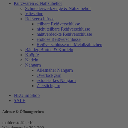
Kurzwaren & Nähzubehör
Schneiderwerkzeuge & Nähzubehör
Vlieseline
Reißverschlüsse
teilbare Reißverschlüsse
nicht teilbare Reißverschlüsse
nahtverdeckte Reißverschlüsse
endlose Reißverschlüsse
Reißverschlüsse mit Metallzähnchen
Bänder, Borten & Kordeln
Knöpfe
Nadeln
Nähgarn
Allesnäher Nähgarn
Overlockgarn
extra starkes Nähgarn
Zierstichgarn
NEU im Shop
SALE
Adresse & Öffnungszeiten
mahler.stoffe e.K.
Wendenstraße 388-392