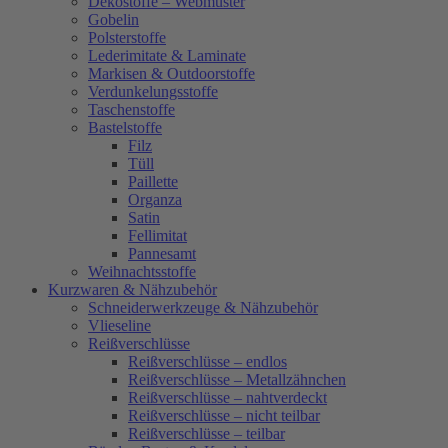
Dekostoffe – Webmuster
Gobelin
Polsterstoffe
Lederimitate & Laminate
Markisen & Outdoorstoffe
Verdunkelungsstoffe
Taschenstoffe
Bastelstoffe
Filz
Tüll
Paillette
Organza
Satin
Fellimitat
Pannesamt
Weihnachtsstoffe
Kurzwaren & Nähzubehör
Schneiderwerkzeuge & Nähzubehör
Vlieseline
Reißverschlüsse
Reißverschlüsse – endlos
Reißverschlüsse – Metallzähnchen
Reißverschlüsse – nahtverdeckt
Reißverschlüsse – nicht teilbar
Reißverschlüsse – teilbar