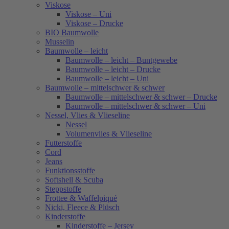
Viskose
Viskose – Uni
Viskose – Drucke
BIO Baumwolle
Musselin
Baumwolle – leicht
Baumwolle – leicht – Buntgewebe
Baumwolle – leicht – Drucke
Baumwolle – leicht – Uni
Baumwolle – mittelschwer & schwer
Baumwolle – mittelschwer & schwer – Drucke
Baumwolle – mittelschwer & schwer – Uni
Nessel, Vlies & Vlieseline
Nessel
Volumenvlies & Vlieseline
Futterstoffe
Cord
Jeans
Funktionsstoffe
Softshell & Scuba
Steppstoffe
Frottee & Waffelpiqué
Nicki, Fleece & Plüsch
Kinderstoffe
Kinderstoffe – Jersey