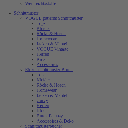
Weihnachtsstoffe
Schnittmuster
VOGUE patterns Schnittmuster
Tops
Kleider
Röcke & Hosen
Homewear
Jacken & Mäntel
VOGUE Vintage
Herren
Kids
Accessoires
Einzelschnittmuster Burda
Tops
Kleider
Röcke & Hosen
Homewear
Jacken & Mäntel
Curvy
Herren
Kids
Burda Fantasy
Accessoires & Deko
Schnittmusterbücher