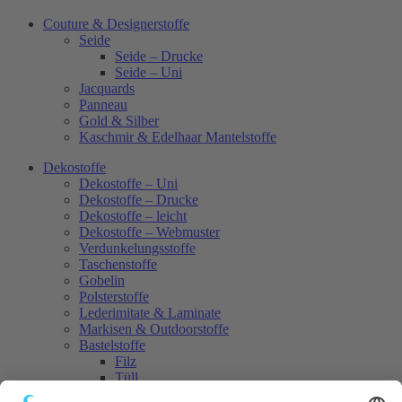
Couture & Designerstoffe
Seide
Seide – Drucke
Seide – Uni
Jacquards
Panneau
Gold & Silber
Kaschmir & Edelhaar Mantelstoffe
Dekostoffe
Dekostoffe – Uni
Dekostoffe – Drucke
Dekostoffe – leicht
Dekostoffe – Webmuster
Verdunkelungsstoffe
Taschenstoffe
Gobelin
Polsterstoffe
Lederimitate & Laminate
Markisen & Outdoorstoffe
Bastelstoffe
Filz
Tüll
Paillette