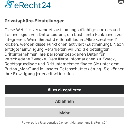
Organza
Satin
Pannesamt
Fellimitat
Weihnachtsstoffe
Schnittmuster
VOGUE patterns Schnittmuster
Tops
Kleider
Röcke & Hosen
Homewear
Jacken & Mäntel
VOGUE Vintage
Herren
Kids
Accessoires
Einzelschnittmuster Burda
Tops
Kleider
Röcke & Hosen
Homewear
Jacken & Mäntel
Curvy
Herren