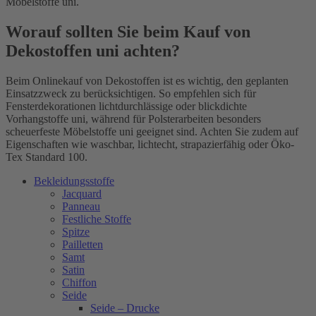
Möbelstoffe uni.
Worauf sollten Sie beim Kauf von
Dekostoffen uni achten?
Beim Onlinekauf von Dekostoffen ist es wichtig, den geplanten
Einsatzzweck zu berücksichtigen. So empfehlen sich für
Fensterdekorationen lichtdurchlässige oder blickdichte
Vorhangstoffe uni, während für Polsterarbeiten besonders
scheuerfeste Möbelstoffe uni geeignet sind. Achten Sie zudem auf
Eigenschaften wie waschbar, lichtecht, strapazierfähig oder Öko-
Tex Standard 100.
Bekleidungsstoffe
Jacquard
Panneau
Festliche Stoffe
Spitze
Pailletten
Samt
Satin
Chiffon
Seide
Seide – Drucke