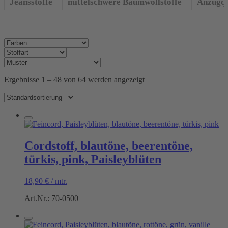
Jeansstoffe
mittelschwere Baumwollstoffe
Anzugqu
Ergebnisse 1 – 48 von 64 werden angezeigt
Cordstoff, blautöne, beerentöne,
türkis, pink, Paisleyblüten
18,90
€
/
mtr.
Art.Nr.: 70-0500