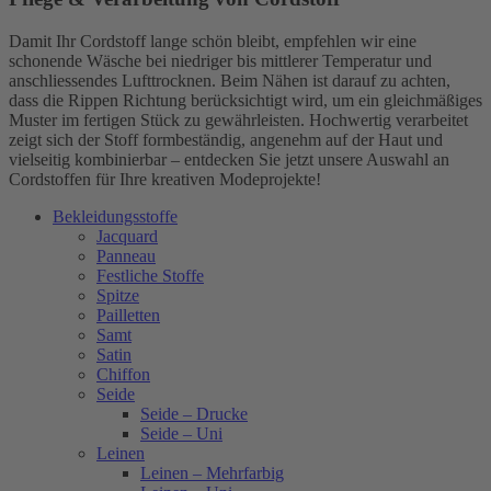
Damit Ihr Cordstoff lange schön bleibt, empfehlen wir eine
schonende Wäsche bei niedriger bis mittlerer Temperatur und
anschliessendes Lufttrocknen. Beim Nähen ist darauf zu achten,
dass die Rippen Richtung berücksichtigt wird, um ein gleichmäßiges
Muster im fertigen Stück zu gewährleisten. Hochwertig verarbeitet
zeigt sich der Stoff formbeständig, angenehm auf der Haut und
vielseitig kombinierbar – entdecken Sie jetzt unsere Auswahl an
Cordstoffen für Ihre kreativen Modeprojekte!
Bekleidungsstoffe
Jacquard
Panneau
Festliche Stoffe
Spitze
Pailletten
Samt
Satin
Chiffon
Seide
Seide – Drucke
Seide – Uni
Leinen
Leinen – Mehrfarbig