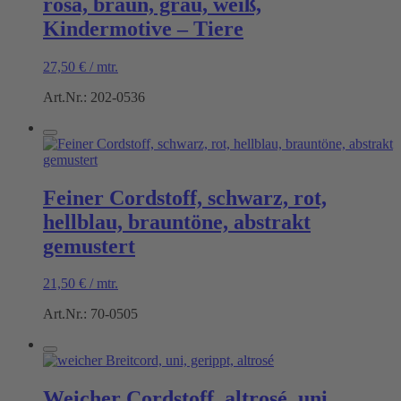
rosa, braun, grau, weiß,
Kindermotive – Tiere
27,50
€
/
mtr.
Art.Nr.: 202-0536
Feiner Cordstoff, schwarz, rot,
hellblau, brauntöne, abstrakt
gemustert
21,50
€
/
mtr.
Art.Nr.: 70-0505
Weicher Cordstoff, altrosé, uni