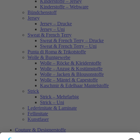
Kinderstoffe – Jersey
Kinderstoffe – Webware
Bündchenstoff
Jersey
Jersey – Drucke
Jersey – Uni
Sweat & French Terry
Sweat & French Terry – Drucke
Sweat & French Terry – Uni
Punta di Roma & Trikotstoffe
Wolle & Buntgewebe
Wolle – Röcke & Kleiderstoffe
Wolle – Anzug & Kostümstoffe
Wolle – Jacken & Blousonstoffe
Wolle – Mäntel & Capestoffe
Kaschmir & Edelhaar Mantelstoffe
Strick
Strick – Mehrfarbig
Strick – Uni
Lederimitate & Laminate
Fellimitate
Kunstfaser
Couture & Designerstoffe
Seide