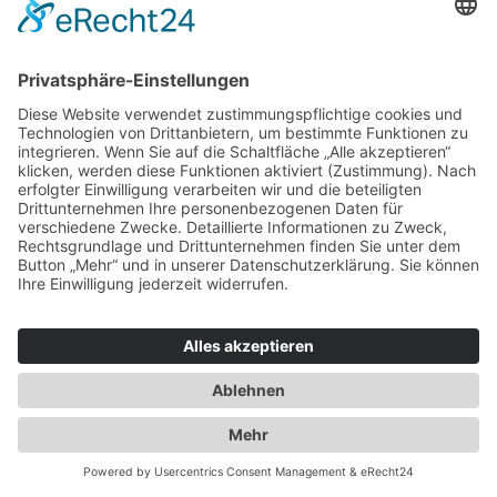
Seide – Drucke
Seide – Uni
Jacquards
Panneau
Gold & Silber
Kaschmir & Edelhaar Mantelstoffe
Dekostoffe
Dekostoffe – Uni
Dekostoffe – Drucke
Dekostoffe – leicht
Dekostoffe – Webmuster
Verdunkelungsstoffe
Taschenstoffe
Gobelin
Polsterstoffe
Lederimitate & Laminate
Markisen & Outdoorstoffe
Bastelstoffe
Filz
Tüll
Paillette
Organza
Satin
Pannesamt