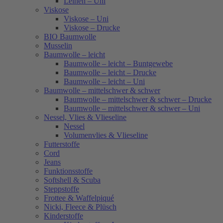
Leinen – Uni
Viskose
Viskose – Uni
Viskose – Drucke
BIO Baumwolle
Musselin
Baumwolle – leicht
Baumwolle – leicht – Buntgewebe
Baumwolle – leicht – Drucke
Baumwolle – leicht – Uni
Baumwolle – mittelschwer & schwer
Baumwolle – mittelschwer & schwer – Drucke
Baumwolle – mittelschwer & schwer – Uni
Nessel, Vlies & Vlieseline
Nessel
Volumenvlies & Vlieseline
Futterstoffe
Cord
Jeans
Funktionsstoffe
Softshell & Scuba
Steppstoffe
Frottee & Waffelpiqué
Nicki, Fleece & Plüsch
Kinderstoffe