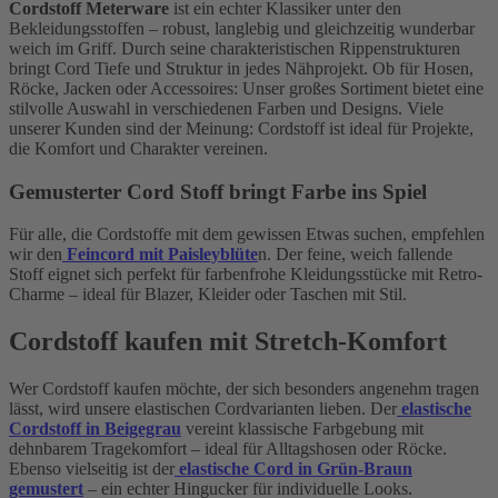
Cordstoff Meterware
ist ein echter Klassiker unter den
Bekleidungsstoffen – robust, langlebig und gleichzeitig wunderbar
weich im Griff. Durch seine charakteristischen Rippenstrukturen
bringt Cord Tiefe und Struktur in jedes Nähprojekt. Ob für Hosen,
Röcke, Jacken oder Accessoires: Unser großes Sortiment bietet eine
stilvolle Auswahl in verschiedenen Farben und Designs. Viele
unserer Kunden sind der Meinung: Cordstoff ist ideal für Projekte,
die Komfort und Charakter vereinen.
Gemusterter Cord Stoff bringt Farbe ins Spiel
Für alle, die Cordstoffe mit dem gewissen Etwas suchen, empfehlen
wir den
Feincord mit Paisleyblüte
n. Der feine, weich fallende
Stoff eignet sich perfekt für farbenfrohe Kleidungsstücke mit Retro-
Charme – ideal für Blazer, Kleider oder Taschen mit Stil.
Cordstoff kaufen mit Stretch-Komfort
Wer Cordstoff kaufen möchte, der sich besonders angenehm tragen
lässt, wird unsere elastischen Cordvarianten lieben. Der
elastische
Cordstoff in Beigegrau
vereint klassische Farbgebung mit
dehnbarem Tragekomfort – ideal für Alltagshosen oder Röcke.
Ebenso vielseitig ist der
elastische Cord in Grün-Braun
gemustert
– ein echter Hingucker für individuelle Looks.