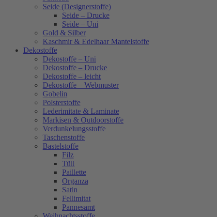
Seide (Designerstoffe)
Seide – Drucke
Seide – Uni
Gold & Silber
Kaschmir & Edelhaar Mantelstoffe
Dekostoffe
Dekostoffe – Uni
Dekostoffe – Drucke
Dekostoffe – leicht
Dekostoffe – Webmuster
Gobelin
Polsterstoffe
Lederimitate & Laminate
Markisen & Outdoorstoffe
Verdunkelungsstoffe
Taschenstoffe
Bastelstoffe
Filz
Tüll
Paillette
Organza
Satin
Fellimitat
Pannesamt
Weihnachtsstoffe