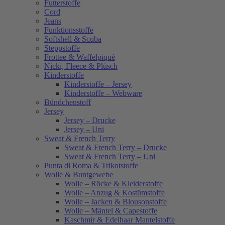
Futterstoffe
Cord
Jeans
Funktionsstoffe
Softshell & Scuba
Steppstoffe
Frottee & Waffelpiqué
Nicki, Fleece & Plüsch
Kinderstoffe
Kinderstoffe – Jersey
Kinderstoffe – Webware
Bündchenstoff
Jersey
Jersey – Drucke
Jersey – Uni
Sweat & French Terry
Sweat & French Terry – Drucke
Sweat & French Terry – Uni
Punta di Roma & Trikotstoffe
Wolle & Buntgewebe
Wolle – Röcke & Kleiderstoffe
Wolle – Anzug & Kostümstoffe
Wolle – Jacken & Blousonstoffe
Wolle – Mäntel & Capestoffe
Kaschmir & Edelhaar Mantelstoffe