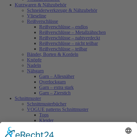
Kurzwaren & Nähzubehör
Schneiderwerkzeuge & Nähzubehör
Vlieseline
Reißverschlüsse
Reißverschlüsse – endlos
Reißverschlüsse – Metallzähnchen
Reißverschlüsse – nahtverdeckt
Reißverschlüsse – nicht teilbar
Reißverschlüsse – teilbar
Bänder, Borten & Kordeln
Knöpfe
Nadeln
Nähgarn
Garn – Allesnäher
Overlockgarn
Garn – extra stark
Garn – Zierstich
Schnittmuster
Schnittmusterbücher
VOGUE patterns Schnittmuster
Tops
Kleider
Röcke & Hosen
Homewear
Jacken & Mäntel