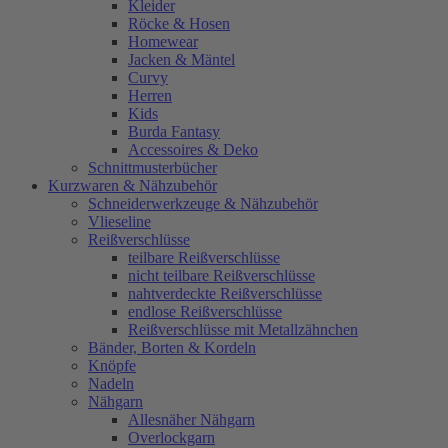
Kleider
Röcke & Hosen
Homewear
Jacken & Mäntel
Curvy
Herren
Kids
Burda Fantasy
Accessoires & Deko
Schnittmusterbücher
Kurzwaren & Nähzubehör
Schneiderwerkzeuge & Nähzubehör
Vlieseline
Reißverschlüsse
teilbare Reißverschlüsse
nicht teilbare Reißverschlüsse
nahtverdeckte Reißverschlüsse
endlose Reißverschlüsse
Reißverschlüsse mit Metallzähnchen
Bänder, Borten & Kordeln
Knöpfe
Nadeln
Nähgarn
Allesnäher Nähgarn
Overlockgarn