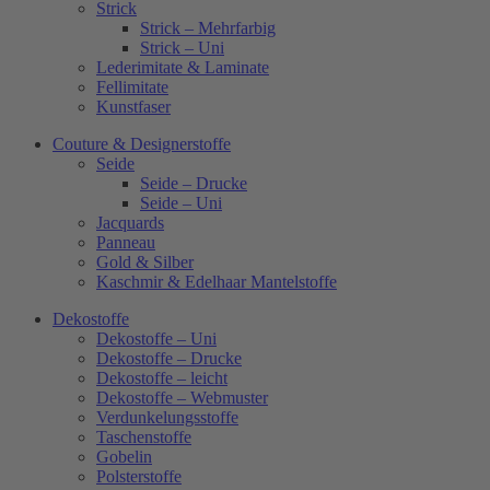
Strick
Strick – Mehrfarbig
Strick – Uni
Lederimitate & Laminate
Fellimitate
Kunstfaser
Couture & Designerstoffe
Seide
Seide – Drucke
Seide – Uni
Jacquards
Panneau
Gold & Silber
Kaschmir & Edelhaar Mantelstoffe
Dekostoffe
Dekostoffe – Uni
Dekostoffe – Drucke
Dekostoffe – leicht
Dekostoffe – Webmuster
Verdunkelungsstoffe
Taschenstoffe
Gobelin
Polsterstoffe