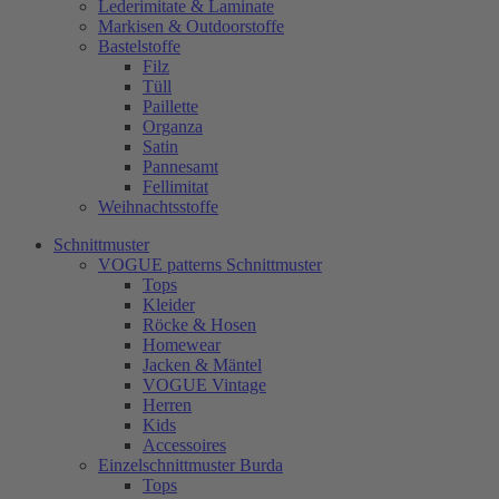
Lederimitate & Laminate
Markisen & Outdoorstoffe
Bastelstoffe
Filz
Tüll
Paillette
Organza
Satin
Pannesamt
Fellimitat
Weihnachtsstoffe
Schnittmuster
VOGUE patterns Schnittmuster
Tops
Kleider
Röcke & Hosen
Homewear
Jacken & Mäntel
VOGUE Vintage
Herren
Kids
Accessoires
Einzelschnittmuster Burda
Tops