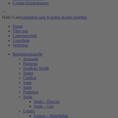
Cookie-Einstellungen
Hallo Gast
Anmelden oder Kunden-Konto erstellen
Home
Über uns
Ladengeschäft
Gutschein
Webshop
Bekleidungsstoffe
Jacquard
Panneau
Festliche Stoffe
Spitze
Chiffon
Satin
Samt
Pailletten
Seide
Seide – Drucke
Seide – Uni
Leinen
Leinen – Mehrfarbig