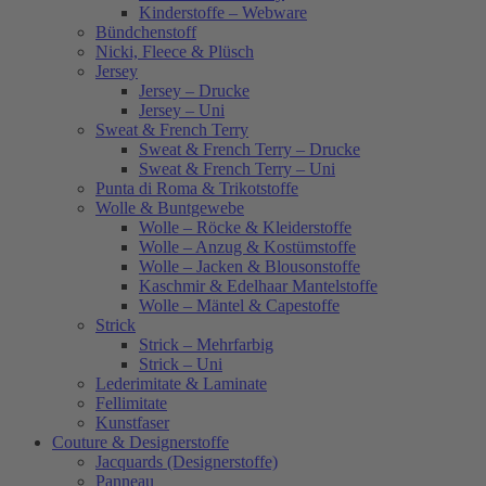
Kinderstoffe – Webware
Bündchenstoff
Nicki, Fleece & Plüsch
Jersey
Jersey – Drucke
Jersey – Uni
Sweat & French Terry
Sweat & French Terry – Drucke
Sweat & French Terry – Uni
Punta di Roma & Trikotstoffe
Wolle & Buntgewebe
Wolle – Röcke & Kleiderstoffe
Wolle – Anzug & Kostümstoffe
Wolle – Jacken & Blousonstoffe
Kaschmir & Edelhaar Mantelstoffe
Wolle – Mäntel & Capestoffe
Strick
Strick – Mehrfarbig
Strick – Uni
Lederimitate & Laminate
Fellimitate
Kunstfaser
Couture & Designerstoffe
Jacquards (Designerstoffe)
Panneau