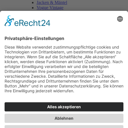
Jacken & Mäntel
Vogue Vintage
Herren
Kids
Accessoires
Einzelschnittmuster Burda
Tops
Kleider
Röcke & Hosen
Homewear
Jacken & Mäntel
Curvy
Herren
Kids
Burda Fantasy
Accessoires & Deko
NEU im Shop
SALE
Suchen
Suchen
Bitte mindestens 5 Buschstaben oder Zahlen eingeben!
Vertrag widerrufen