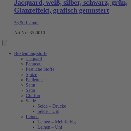
Jacquard, weiß, silber, schwarz, grün,
Glanzeffekt, grafisch gemustert
36,90
€
/
mtr.
Art.Nr.: 35-0010
Bekleidungsstoffe
Jacquard
Panneau
Festliche Stoffe
Spitze
Pailletten
Samt
Satin
Chiffon
Seide
Seide – Drucke
Seide – Uni
Leinen
Leinen – Mehrfarbig
Leinen – Uni