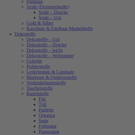
Panneau
Seide (Designerstoffe)
Seide – Drucke
Seide – Uni
Gold & Silber
Kaschmir & Edelhaar Mantelstoffe
Dekostoffe
Dekostoffe – Uni
Dekostoffe – Drucke
Dekostoffe – leicht
Dekostoffe – Webmuster
Gobelin
Polsterstoffe
Lederimitate & Laminate
Markisen & Outdoorstoffe
Verdunkelungsstoffe
Taschenstoffe
Bastelstoffe
Filz
Tüll
Paillette
Organza
Satin
Fellimitat
Pannesamt