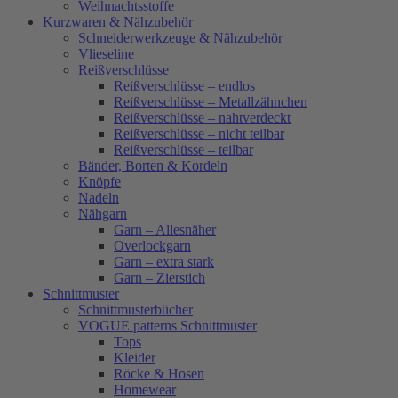
Weihnachtsstoffe
Kurzwaren & Nähzubehör
Schneiderwerkzeuge & Nähzubehör
Vlieseline
Reißverschlüsse
Reißverschlüsse – endlos
Reißverschlüsse – Metallzähnchen
Reißverschlüsse – nahtverdeckt
Reißverschlüsse – nicht teilbar
Reißverschlüsse – teilbar
Bänder, Borten & Kordeln
Knöpfe
Nadeln
Nähgarn
Garn – Allesnäher
Overlockgarn
Garn – extra stark
Garn – Zierstich
Schnittmuster
Schnittmusterbücher
VOGUE patterns Schnittmuster
Tops
Kleider
Röcke & Hosen
Homewear