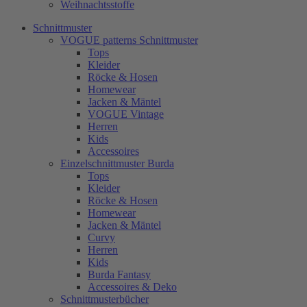
Weihnachtsstoffe
Schnittmuster
VOGUE patterns Schnittmuster
Tops
Kleider
Röcke & Hosen
Homewear
Jacken & Mäntel
VOGUE Vintage
Herren
Kids
Accessoires
Einzelschnittmuster Burda
Tops
Kleider
Röcke & Hosen
Homewear
Jacken & Mäntel
Curvy
Herren
Kids
Burda Fantasy
Accessoires & Deko
Schnittmusterbücher