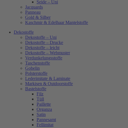
Seide – Uni
Jacquards
Panneau
Gold & Silber
Kaschmir & Edelhaar Mantelstoffe
Dekostoffe
Dekostoffe – Uni
Dekostoffe – Drucke
Dekostoffe – leicht
Dekostoffe – Webmuster
Verdunkelungsstoffe
Taschenstoffe
Gobelin
Polsterstoffe
Lederimitate & Laminate
Markisen & Outdoorstoffe
Bastelstoffe
Filz
Tüll
Paillette
Organza
Satin
Pannesamt
Fellimitat