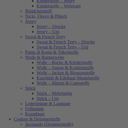
Kinderstoffe – Jersey
Kinderstoffe – Webware
Bündchenstoff
Nicki, Fleece & Plüsch
Jersey
Jersey – Drucke
Jersey – Uni
Sweat & French Terry
Sweat & French Terry – Drucke
Sweat & French Terry – Uni
Punta di Roma & Trikotstoffe
Wolle & Buntgewebe
Wolle – Röcke & Kleiderstoffe
Wolle – Anzug & Kostümstoffe
Wolle – Jacken & Blousonstoffe
Kaschmir & Edelhaar Mantelstoffe
Wolle – Mäntel & Capestoffe
Strick
Strick – Mehrfarbig
Strick – Uni
Lederimitate & Laminate
Fellimitate
Kunstfaser
Couture & Designerstoffe
Jacquards (Designerstoffe)