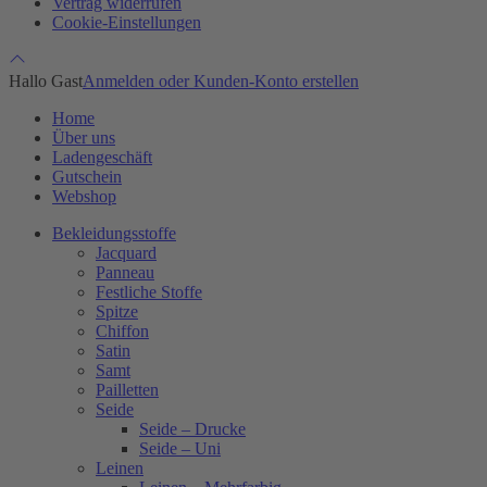
Vertrag widerrufen
Cookie-Einstellungen
Hallo Gast
Anmelden oder Kunden-Konto erstellen
Home
Über uns
Ladengeschäft
Gutschein
Webshop
Bekleidungsstoffe
Jacquard
Panneau
Festliche Stoffe
Spitze
Chiffon
Satin
Samt
Pailletten
Seide
Seide – Drucke
Seide – Uni
Leinen