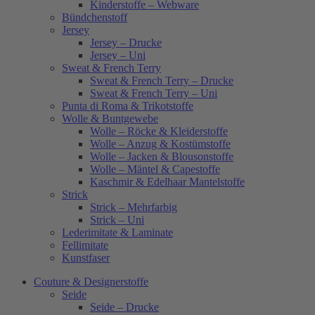
Kinderstoffe – Webware
Bündchenstoff
Jersey
Jersey – Drucke
Jersey – Uni
Sweat & French Terry
Sweat & French Terry – Drucke
Sweat & French Terry – Uni
Punta di Roma & Trikotstoffe
Wolle & Buntgewebe
Wolle – Röcke & Kleiderstoffe
Wolle – Anzug & Kostümstoffe
Wolle – Jacken & Blousonstoffe
Wolle – Mäntel & Capestoffe
Kaschmir & Edelhaar Mantelstoffe
Strick
Strick – Mehrfarbig
Strick – Uni
Lederimitate & Laminate
Fellimitate
Kunstfaser
Couture & Designerstoffe
Seide
Seide – Drucke