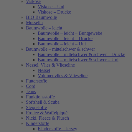
Viskose
Viskose – Uni
Viskose – Drucke
BIO Baumwolle
Musselin
Baumwolle – leicht
Baumwolle – leicht – Buntgewebe
Baumwolle – leicht – Drucke
Baumwolle – leicht – Uni
Baumwolle – mittelschwer & schwer
Baumwolle – mittelschwer & schwer – Drucke
Baumwolle – mittelschwer & schwer – Uni
Nessel, Vlies & Vlieseline
Nessel
Volumenvlies & Vlieseline
Futterstoffe
Cord
Jeans
Funktionsstoffe
Softshell & Scuba
Steppstoffe
Frottee & Waffelpiqué
Nicki, Fleece & Plüsch
Kinderstoffe
Kinderstoffe – Jersey