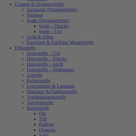
Couture & Designerstoffe
Jacquards (Designerstoffe)
Panneau
Seide (Designerstoffe)
Seide – Drucke
Seide – Uni
Gold & Silber
Kaschmir & Edelhaar Mantelstoffe
Dekostoffe
Dekostoffe – Uni
Dekostoffe – Drucke
Dekostoffe – leicht
Dekostoffe – Webmuster
Gobelin
Polsterstoffe
Lederimitate & Laminate
Markisen & Outdoorstoffe
Verdunkelungsstoffe
Taschenstoffe
Bastelstoffe
Filz
Tüll
Paillette
Organza
Satin