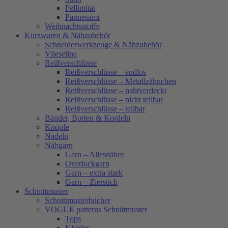
Fellimitat
Pannesamt
Weihnachtsstoffe
Kurzwaren & Nähzubehör
Schneiderwerkzeuge & Nähzubehör
Vlieseline
Reißverschlüsse
Reißverschlüsse – endlos
Reißverschlüsse – Metallzähnchen
Reißverschlüsse – nahtverdeckt
Reißverschlüsse – nicht teilbar
Reißverschlüsse – teilbar
Bänder, Borten & Kordeln
Knöpfe
Nadeln
Nähgarn
Garn – Allesnäher
Overlockgarn
Garn – extra stark
Garn – Zierstich
Schnittmuster
Schnittmusterbücher
VOGUE patterns Schnittmuster
Tops
Kleider