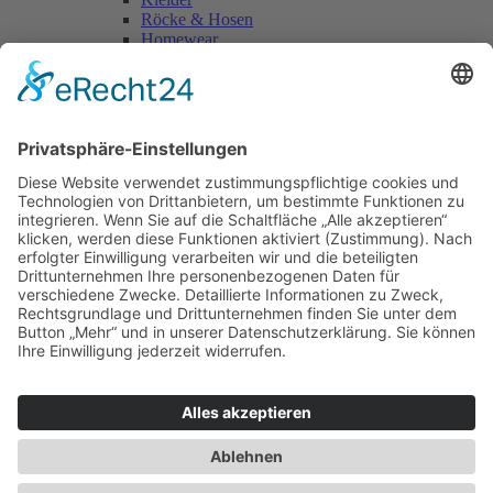
Röcke & Hosen
Homewear
Jacken & Mäntel
Vogue Vintage
Herren
Kids
Accessoires
Einzelschnittmuster Burda
Tops
Kleider
Röcke & Hosen
Homewear
Jacken & Mäntel
Curvy
Herren
Kids
Burda Fantasy
Accessoires & Deko
NEU im Shop
SALE
Suchen
Suchen