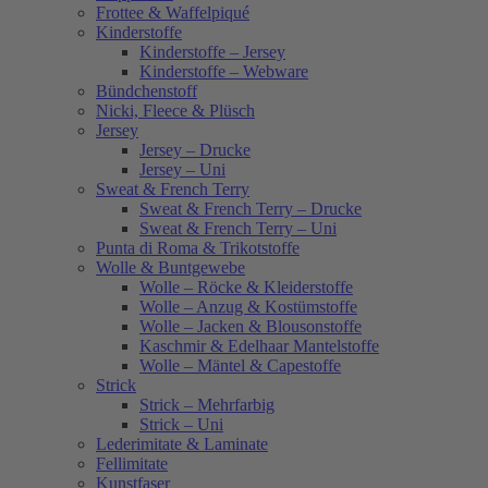
Frottee & Waffelpiqué
Kinderstoffe
Kinderstoffe – Jersey
Kinderstoffe – Webware
Bündchenstoff
Nicki, Fleece & Plüsch
Jersey
Jersey – Drucke
Jersey – Uni
Sweat & French Terry
Sweat & French Terry – Drucke
Sweat & French Terry – Uni
Punta di Roma & Trikotstoffe
Wolle & Buntgewebe
Wolle – Röcke & Kleiderstoffe
Wolle – Anzug & Kostümstoffe
Wolle – Jacken & Blousonstoffe
Kaschmir & Edelhaar Mantelstoffe
Wolle – Mäntel & Capestoffe
Strick
Strick – Mehrfarbig
Strick – Uni
Lederimitate & Laminate
Fellimitate
Kunstfaser