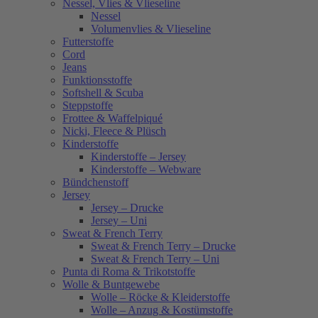
Nessel, Vlies & Vlieseline
Nessel
Volumenvlies & Vlieseline
Futterstoffe
Cord
Jeans
Funktionsstoffe
Softshell & Scuba
Steppstoffe
Frottee & Waffelpiqué
Nicki, Fleece & Plüsch
Kinderstoffe
Kinderstoffe – Jersey
Kinderstoffe – Webware
Bündchenstoff
Jersey
Jersey – Drucke
Jersey – Uni
Sweat & French Terry
Sweat & French Terry – Drucke
Sweat & French Terry – Uni
Punta di Roma & Trikotstoffe
Wolle & Buntgewebe
Wolle – Röcke & Kleiderstoffe
Wolle – Anzug & Kostümstoffe