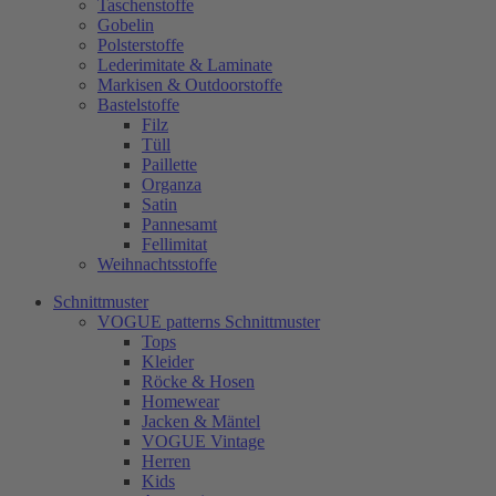
Taschenstoffe
Gobelin
Polsterstoffe
Lederimitate & Laminate
Markisen & Outdoorstoffe
Bastelstoffe
Filz
Tüll
Paillette
Organza
Satin
Pannesamt
Fellimitat
Weihnachtsstoffe
Schnittmuster
VOGUE patterns Schnittmuster
Tops
Kleider
Röcke & Hosen
Homewear
Jacken & Mäntel
VOGUE Vintage
Herren
Kids