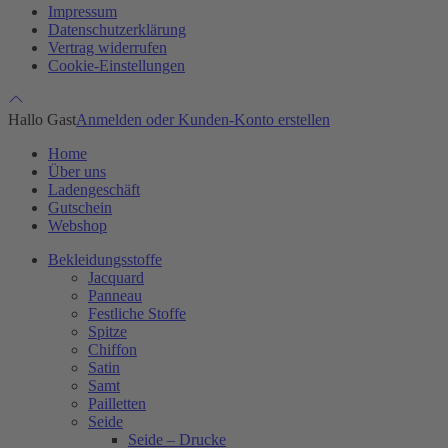
Impressum
Datenschutzerklärung
Vertrag widerrufen
Cookie-Einstellungen
Hallo Gast
Anmelden oder Kunden-Konto erstellen
Home
Über uns
Ladengeschäft
Gutschein
Webshop
Bekleidungsstoffe
Jacquard
Panneau
Festliche Stoffe
Spitze
Chiffon
Satin
Samt
Pailletten
Seide
Seide – Drucke