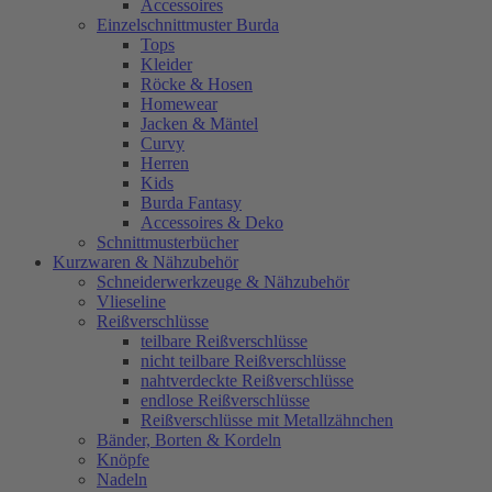
Accessoires
Einzelschnittmuster Burda
Tops
Kleider
Röcke & Hosen
Homewear
Jacken & Mäntel
Curvy
Herren
Kids
Burda Fantasy
Accessoires & Deko
Schnittmusterbücher
Kurzwaren & Nähzubehör
Schneiderwerkzeuge & Nähzubehör
Vlieseline
Reißverschlüsse
teilbare Reißverschlüsse
nicht teilbare Reißverschlüsse
nahtverdeckte Reißverschlüsse
endlose Reißverschlüsse
Reißverschlüsse mit Metallzähnchen
Bänder, Borten & Kordeln
Knöpfe
Nadeln