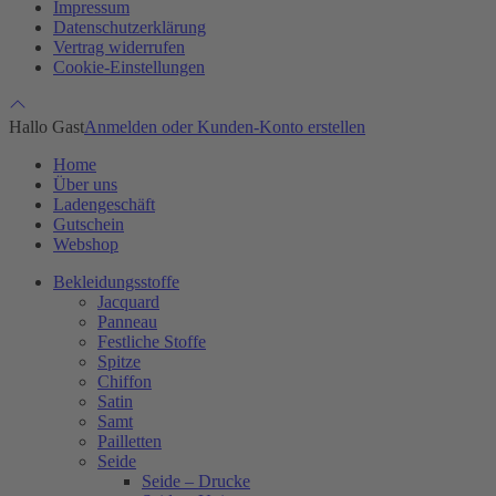
Impressum
Datenschutzerklärung
Vertrag widerrufen
Cookie-Einstellungen
Hallo Gast
Anmelden oder Kunden-Konto erstellen
Home
Über uns
Ladengeschäft
Gutschein
Webshop
Bekleidungsstoffe
Jacquard
Panneau
Festliche Stoffe
Spitze
Chiffon
Satin
Samt
Pailletten
Seide
Seide – Drucke