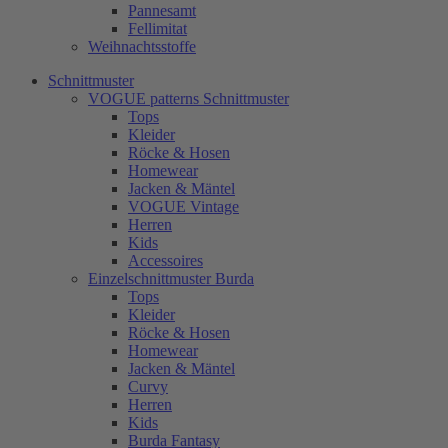
Pannesamt
Fellimitat
Weihnachtsstoffe
Schnittmuster
VOGUE patterns Schnittmuster
Tops
Kleider
Röcke & Hosen
Homewear
Jacken & Mäntel
VOGUE Vintage
Herren
Kids
Accessoires
Einzelschnittmuster Burda
Tops
Kleider
Röcke & Hosen
Homewear
Jacken & Mäntel
Curvy
Herren
Kids
Burda Fantasy