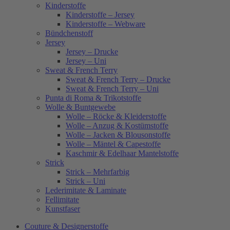
Kinderstoffe
Kinderstoffe – Jersey
Kinderstoffe – Webware
Bündchenstoff
Jersey
Jersey – Drucke
Jersey – Uni
Sweat & French Terry
Sweat & French Terry – Drucke
Sweat & French Terry – Uni
Punta di Roma & Trikotstoffe
Wolle & Buntgewebe
Wolle – Röcke & Kleiderstoffe
Wolle – Anzug & Kostümstoffe
Wolle – Jacken & Blousonstoffe
Wolle – Mäntel & Capestoffe
Kaschmir & Edelhaar Mantelstoffe
Strick
Strick – Mehrfarbig
Strick – Uni
Lederimitate & Laminate
Fellimitate
Kunstfaser
Couture & Designerstoffe