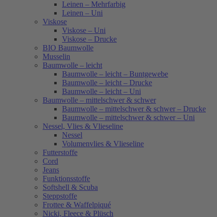
Leinen – Mehrfarbig
Leinen – Uni
Viskose
Viskose – Uni
Viskose – Drucke
BIO Baumwolle
Musselin
Baumwolle – leicht
Baumwolle – leicht – Buntgewebe
Baumwolle – leicht – Drucke
Baumwolle – leicht – Uni
Baumwolle – mittelschwer & schwer
Baumwolle – mittelschwer & schwer – Drucke
Baumwolle – mittelschwer & schwer – Uni
Nessel, Vlies & Vlieseline
Nessel
Volumenvlies & Vlieseline
Futterstoffe
Cord
Jeans
Funktionsstoffe
Softshell & Scuba
Steppstoffe
Frottee & Waffelpiqué
Nicki, Fleece & Plüsch