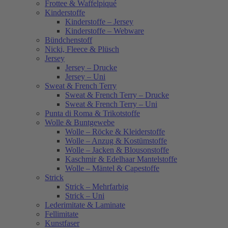
Frottee & Waffelpiqué
Kinderstoffe
Kinderstoffe – Jersey
Kinderstoffe – Webware
Bündchenstoff
Nicki, Fleece & Plüsch
Jersey
Jersey – Drucke
Jersey – Uni
Sweat & French Terry
Sweat & French Terry – Drucke
Sweat & French Terry – Uni
Punta di Roma & Trikotstoffe
Wolle & Buntgewebe
Wolle – Röcke & Kleiderstoffe
Wolle – Anzug & Kostümstoffe
Wolle – Jacken & Blousonstoffe
Kaschmir & Edelhaar Mantelstoffe
Wolle – Mäntel & Capestoffe
Strick
Strick – Mehrfarbig
Strick – Uni
Lederimitate & Laminate
Fellimitate
Kunstfaser