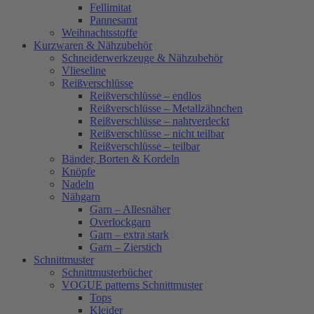
Fellimitat
Pannesamt
Weihnachtsstoffe
Kurzwaren & Nähzubehör
Schneiderwerkzeuge & Nähzubehör
Vlieseline
Reißverschlüsse
Reißverschlüsse – endlos
Reißverschlüsse – Metallzähnchen
Reißverschlüsse – nahtverdeckt
Reißverschlüsse – nicht teilbar
Reißverschlüsse – teilbar
Bänder, Borten & Kordeln
Knöpfe
Nadeln
Nähgarn
Garn – Allesnäher
Overlockgarn
Garn – extra stark
Garn – Zierstich
Schnittmuster
Schnittmusterbücher
VOGUE patterns Schnittmuster
Tops
Kleider