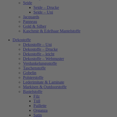
Seide
Seide – Drucke
Seide – Uni
Jacquards
Panneau
Gold & Silber
Kaschmir & Edelhaar Mantelstoffe
Dekostoffe
Dekostoffe – Uni
Dekostoffe – Drucke
Dekostoffe – leicht
Dekostoffe – Webmuster
Verdunkelungsstoffe
Taschenstoffe
Gobelin
Polsterstoffe
Lederimitate & Laminate
Markisen & Outdoorstoffe
Bastelstoffe
Filz
Tüll
Paillette
Organza
Satin