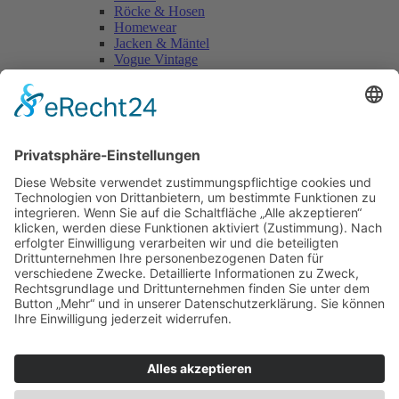
Röcke & Hosen
Homewear
Jacken & Mäntel
Vogue Vintage
Herren
Kids
Accessoires
Einzelschnittmuster Burda
Tops
Kleider
Röcke & Hosen
Homewear
Jacken & Mäntel
Curvy
Herren
Kids
Burda Fantasy
Accessoires & Deko
NEU im Shop
SALE
Suchen
Suchen
Bitte mindestens 5 Buschstaben oder Zahlen eingeben!