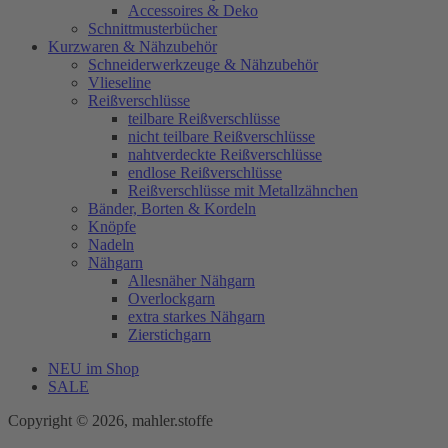
Accessoires & Deko
Schnittmusterbücher
Kurzwaren & Nähzubehör
Schneiderwerkzeuge & Nähzubehör
Vlieseline
Reißverschlüsse
teilbare Reißverschlüsse
nicht teilbare Reißverschlüsse
nahtverdeckte Reißverschlüsse
endlose Reißverschlüsse
Reißverschlüsse mit Metallzähnchen
Bänder, Borten & Kordeln
Knöpfe
Nadeln
Nähgarn
Allesnäher Nähgarn
Overlockgarn
extra starkes Nähgarn
Zierstichgarn
NEU im Shop
SALE
Copyright © 2026, mahler.stoffe