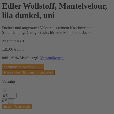
Edler Wollstoff, Mantelvelour,
lila dunkel, uni
Dichter und angerauter Velour aus reinem Kaschmir mit
Strichrichtung. Geeignet z.B. für edle Mäntel und Jacken.
Art.Nr.: 55-0301
135,00
€
/
mtr.
inkl. 19 % MwSt.
zzgl.
Versandkosten
Stoffmuster bestellen (2€)
Passendes Nähgarn mitbestellen
Vorrätig
-
Edler
Wollstoff,
0.5
+
Mantelvelour,
In den Warenkorb
lila
dunkel,