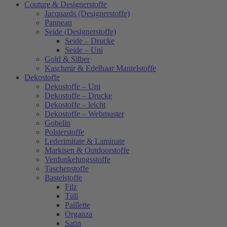
Couture & Designerstoffe
Jacquards (Designerstoffe)
Panneau
Seide (Designerstoffe)
Seide – Drucke
Seide – Uni
Gold & Silber
Kaschmir & Edelhaar Mantelstoffe
Dekostoffe
Dekostoffe – Uni
Dekostoffe – Drucke
Dekostoffe – leicht
Dekostoffe – Webmuster
Gobelin
Polsterstoffe
Lederimitate & Laminate
Markisen & Outdoorstoffe
Verdunkelungsstoffe
Taschenstoffe
Bastelstoffe
Filz
Tüll
Paillette
Organza
Satin