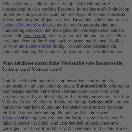
Alltagskleidung – die Wahl des richtigen Bekleidungsstoffes ist
entscheidend für das perfekte Ergebnis. Im mahler.stoffe Onlineshop
finden Sie eine große Auswahl hochwertiger Stoffe aus Naturfaser
& Synthetikgewebe für jeden Anlass. Besonders beliebt sind unsere
leichten Baumwollstoffe
, die dank ihrer Atmungsaktivität und
Hautverträglichkeit zu den meistgekauften Modegeweben zählen,
sowie edle
Seidenstoffe
, welche jedem Schnitt eine luxuriöse Note
verleihen. Wer auf der Suche nach robusten, natürlichen Textilien
ist, wird mit
Leinenstoffen
fündig – ein zeitloser Klassiker für
Damenbekleidung, Herrenhosen und sommerliche Kollektionen.
Was zeichnet natürliche Webstoffe wie Baumwolle,
Leinen und Viskose aus?
Natürliche Bekleidungsstoffe sind besonders hautfreundlich,
atmungsaktiv und angenehm zu tragen.
Baumwollstoffe
gehören zu
den meistgekauften Nähstoffen überhaupt: sie lassen sich leicht
verarbeiten, sind waschbeständig und vielseitig einsetzbar – ideal für
T-Shirts, Hosen, Kleider und Kinderkleidung.
Leinenstoffe
punkten
durch ihre natürliche Kühle und Robustheit und sind der perfekte
Stoff für Sommerbekleidung, Hemden und leichte Hosen.
Viskosestoffe
hingegen vereinen das Beste aus beiden Welten: Sie
fallen fließend wie Seide, sind aber deutlich pflegeleichter und
günstiger – ein Favorit für Blusen, Wickelkleider und leichte Röcke.