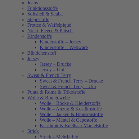
Jeans
Funktionsstoffe
Softshell & Scuba
Steppstoffe
Frottee & Waffelpiqué
Nicki, Fleece & Plüsch
Kinderstoffe
Kinderstoffe – Jersey
Kinderstoffe – Webware
Bündchenstoff
Jersey
Jersey – Drucke
Jersey – Uni
Sweat & French Terry
Sweat & French Terry – Drucke
Sweat & French Terry – Uni
Punta di Roma & Trikotstoffe
Wolle & Buntgewebe
Wolle – Röcke & Kleiderstoffe
Wolle – Anzug & Kostümstoffe
Wolle – Jacken & Blousonstoffe
Wolle – Mäntel & Capestoffe
Kaschmir & Edelhaar Mantelstoffe
Strick
Strick – Mehrfarbig