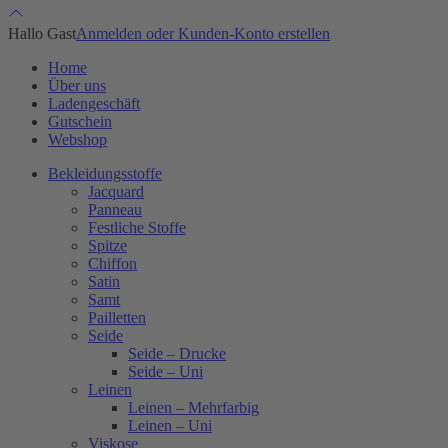
Hallo Gast
Anmelden oder Kunden-Konto erstellen
Home
Über uns
Ladengeschäft
Gutschein
Webshop
Bekleidungsstoffe
Jacquard
Panneau
Festliche Stoffe
Spitze
Chiffon
Satin
Samt
Pailletten
Seide
Seide – Drucke
Seide – Uni
Leinen
Leinen – Mehrfarbig
Leinen – Uni
Viskose