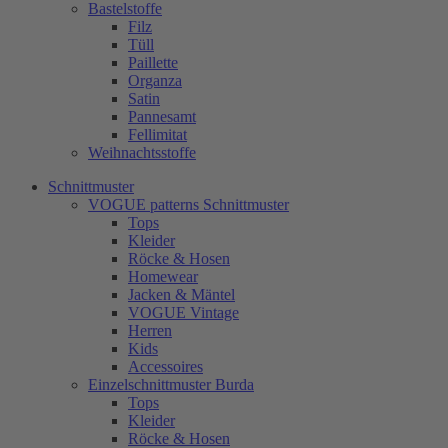
Bastelstoffe
Filz
Tüll
Paillette
Organza
Satin
Pannesamt
Fellimitat
Weihnachtsstoffe
Schnittmuster
VOGUE patterns Schnittmuster
Tops
Kleider
Röcke & Hosen
Homewear
Jacken & Mäntel
VOGUE Vintage
Herren
Kids
Accessoires
Einzelschnittmuster Burda
Tops
Kleider
Röcke & Hosen