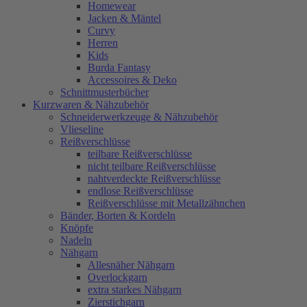
Homewear
Jacken & Mäntel
Curvy
Herren
Kids
Burda Fantasy
Accessoires & Deko
Schnittmusterbücher
Kurzwaren & Nähzubehör
Schneiderwerkzeuge & Nähzubehör
Vlieseline
Reißverschlüsse
teilbare Reißverschlüsse
nicht teilbare Reißverschlüsse
nahtverdeckte Reißverschlüsse
endlose Reißverschlüsse
Reißverschlüsse mit Metallzähnchen
Bänder, Borten & Kordeln
Knöpfe
Nadeln
Nähgarn
Allesnäher Nähgarn
Overlockgarn
extra starkes Nähgarn
Zierstichgarn