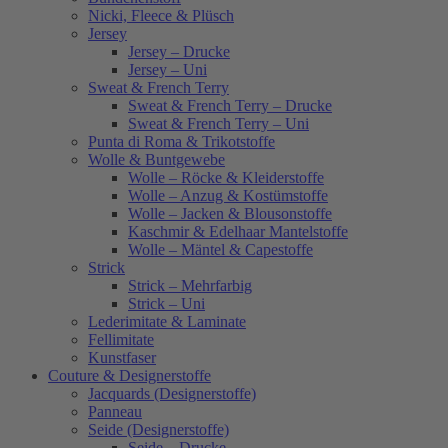
Nicki, Fleece & Plüsch
Jersey
Jersey – Drucke
Jersey – Uni
Sweat & French Terry
Sweat & French Terry – Drucke
Sweat & French Terry – Uni
Punta di Roma & Trikotstoffe
Wolle & Buntgewebe
Wolle – Röcke & Kleiderstoffe
Wolle – Anzug & Kostümstoffe
Wolle – Jacken & Blousonstoffe
Kaschmir & Edelhaar Mantelstoffe
Wolle – Mäntel & Capestoffe
Strick
Strick – Mehrfarbig
Strick – Uni
Lederimitate & Laminate
Fellimitate
Kunstfaser
Couture & Designerstoffe
Jacquards (Designerstoffe)
Panneau
Seide (Designerstoffe)
Seide – Drucke