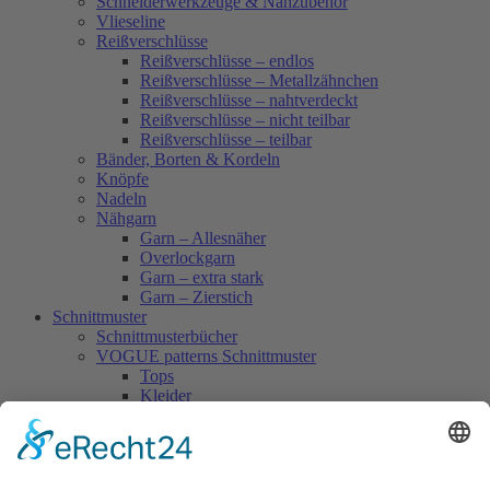
Schneiderwerkzeuge & Nähzubehör
Vlieseline
Reißverschlüsse
Reißverschlüsse – endlos
Reißverschlüsse – Metallzähnchen
Reißverschlüsse – nahtverdeckt
Reißverschlüsse – nicht teilbar
Reißverschlüsse – teilbar
Bänder, Borten & Kordeln
Knöpfe
Nadeln
Nähgarn
Garn – Allesnäher
Overlockgarn
Garn – extra stark
Garn – Zierstich
Schnittmuster
Schnittmusterbücher
VOGUE patterns Schnittmuster
Tops
Kleider
Röcke & Hosen
Homewear
Jacken & Mäntel
Vogue Vintage