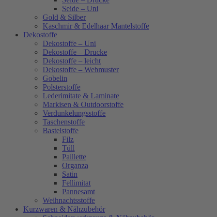
Seide – Uni
Gold & Silber
Kaschmir & Edelhaar Mantelstoffe
Dekostoffe
Dekostoffe – Uni
Dekostoffe – Drucke
Dekostoffe – leicht
Dekostoffe – Webmuster
Gobelin
Polsterstoffe
Lederimitate & Laminate
Markisen & Outdoorstoffe
Verdunkelungsstoffe
Taschenstoffe
Bastelstoffe
Filz
Tüll
Paillette
Organza
Satin
Fellimitat
Pannesamt
Weihnachtsstoffe
Kurzwaren & Nähzubehör