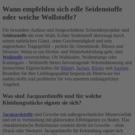
Wann empfehlen sich edle Seidenstoffe
oder weiche Wollstoffe?
Für besondere Anlässe und fortgeschrittene Schneiderprojekte sind
Seidenstoffe
die erste Wahl. Echter Seidenstoff überzeugt durch
seinen natürlichen Glanz, seine Geschmeidigkeit und sein
angenehmes Tragegefühl – perfekt für Abendmode, Blusen und
Dessous. Wenn es um Herbst- und Winterbekleidung geht, sind
Wollstoffe
unverzichtbar. Ob Walkloden, Wollmelange oder
Kammgarn – Wollstoffe bieten hervorragende Wärmedämmung und
formschöne Eigenschaften für
Mänte
l,
Jacken
,
Röcke
und
Anzüge
.
Bestellen Sie Ihre Lieblingsqualität bequem als Meterware bei
mahler.stoffe und profitieren Sie von unserem umfangreichen
Angebot.
Was sind Jacquardstoffe und für welche
Kleidungsstücke eignen sie sich?
Jacquardstoffe
sind Gewebe mit außergewöhnlicher Mustervielfalt
und oft in Verbindung mit glänzenden Effektgarnen zu finden. Das
charakteristische Reliefmuster entsteht direkt im Gewebe – ohne
Druck oder Stickerei. Jacquardstoffe für Bekleidung eignet sich