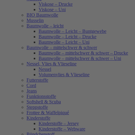
Viskose – Drucke
Viskose – Uni
BIO Baumwolle
Musselin
Baumwolle – leicht
Baumwolle – Leicht – Buntgewebe
Baumwolle – Leicht – Drucke
Baumwolle – Leicht – Uni
Baumwolle – mittelschwer & schwer
Baumwolle – mittelschwer & schwer – Drucke
Baumwolle – mittelschwer & schwer – Uni
Nessel, Vlies & Vlieseline
Nessel
Volumenvlies & Vlieseline
Futterstoffe
Cord
Jeans
Funktionsstoffe
Softshell & Scuba
Steppstoffe
Frottee & Waffelpiqué
Kinderstoffe
Kinderstoffe – Jersey
Kinderstoffe – Webware
Bündchenstoff