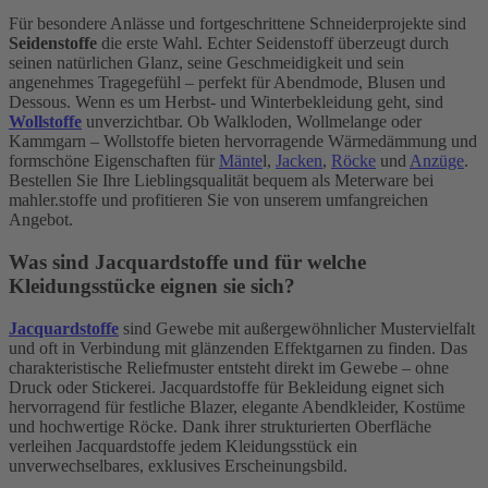
Für besondere Anlässe und fortgeschrittene Schneiderprojekte sind
Seidenstoffe
die erste Wahl. Echter Seidenstoff überzeugt durch
seinen natürlichen Glanz, seine Geschmeidigkeit und sein
angenehmes Tragegefühl – perfekt für Abendmode, Blusen und
Dessous. Wenn es um Herbst- und Winterbekleidung geht, sind
Wollstoffe
unverzichtbar. Ob Walkloden, Wollmelange oder
Kammgarn – Wollstoffe bieten hervorragende Wärmedämmung und
formschöne Eigenschaften für
Mänte
l,
Jacken
,
Röcke
und
Anzüge
.
Bestellen Sie Ihre Lieblingsqualität bequem als Meterware bei
mahler.stoffe und profitieren Sie von unserem umfangreichen
Angebot.
Was sind Jacquardstoffe und für welche
Kleidungsstücke eignen sie sich?
Jacquardstoffe
sind Gewebe mit außergewöhnlicher Mustervielfalt
und oft in Verbindung mit glänzenden Effektgarnen zu finden. Das
charakteristische Reliefmuster entsteht direkt im Gewebe – ohne
Druck oder Stickerei. Jacquardstoffe für Bekleidung eignet sich
hervorragend für festliche Blazer, elegante Abendkleider, Kostüme
und hochwertige Röcke. Dank ihrer strukturierten Oberfläche
verleihen Jacquardstoffe jedem Kleidungsstück ein
unverwechselbares, exklusives Erscheinungsbild.