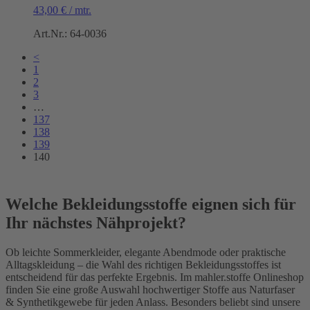
43,00
€
/
mtr.
Art.Nr.: 64-0036
<
1
2
3
…
137
138
139
140
Welche Bekleidungsstoffe eignen sich für
Ihr nächstes Nähprojekt?
Ob leichte Sommerkleider, elegante Abendmode oder praktische
Alltagskleidung – die Wahl des richtigen Bekleidungsstoffes ist
entscheidend für das perfekte Ergebnis. Im mahler.stoffe Onlineshop
finden Sie eine große Auswahl hochwertiger Stoffe aus Naturfaser
& Synthetikgewebe für jeden Anlass. Besonders beliebt sind unsere