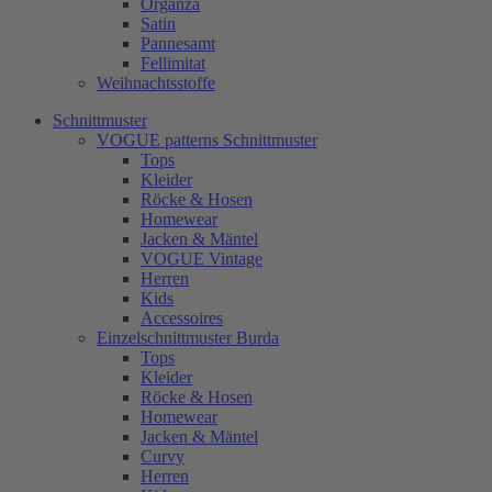
Organza
Satin
Pannesamt
Fellimitat
Weihnachtsstoffe
Schnittmuster
VOGUE patterns Schnittmuster
Tops
Kleider
Röcke & Hosen
Homewear
Jacken & Mäntel
VOGUE Vintage
Herren
Kids
Accessoires
Einzelschnittmuster Burda
Tops
Kleider
Röcke & Hosen
Homewear
Jacken & Mäntel
Curvy
Herren