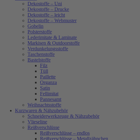
Dekostoffe – Uni
Dekostoffe – Drucke
Dekostoffe – leicht
Dekostoffe – Webmuster
Gobelin
Polsterstoffe
Lederimitate & Laminate
Markisen & Outdoorstoffe
Verdunkelungsstoffe
Taschenstoffe
Bastelstoffe
Filz
Tüll
Paillette
Organza
Satin
Fellimitat
Pannesamt
Weihnachtsstoffe
Kurzwaren & Nähzubehör
Schneiderwerkzeuge & Nähzubehör
Vlieseline
Reißverschlüsse
Reißverschlüsse – endlos
Reißverschlüsse – Metallzähnchen