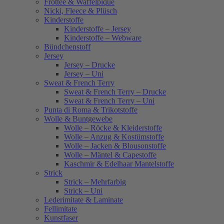
Frottee & Waffelpiqué
Nicki, Fleece & Plüsch
Kinderstoffe
Kinderstoffe – Jersey
Kinderstoffe – Webware
Bündchenstoff
Jersey
Jersey – Drucke
Jersey – Uni
Sweat & French Terry
Sweat & French Terry – Drucke
Sweat & French Terry – Uni
Punta di Roma & Trikotstoffe
Wolle & Buntgewebe
Wolle – Röcke & Kleiderstoffe
Wolle – Anzug & Kostümstoffe
Wolle – Jacken & Blousonstoffe
Wolle – Mäntel & Capestoffe
Kaschmir & Edelhaar Mantelstoffe
Strick
Strick – Mehrfarbig
Strick – Uni
Lederimitate & Laminate
Fellimitate
Kunstfaser