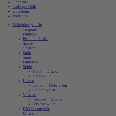
Über uns
Ladengeschäft
Gutschein
Webshop
Bekleidungsstoffe
Jacquard
Panneau
Festliche Stoffe
Spitze
Chiffon
Satin
Samt
Pailletten
Seide
Seide – Drucke
Seide – Uni
Leinen
Leinen – Mehrfarbig
Leinen – Uni
Viskose
Viskose – Drucke
Viskose – Uni
BIO Baumwolle
Musselin