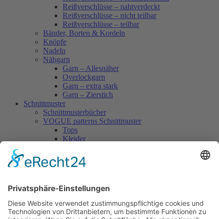
Reißverschlüsse – nahtverdeckt
Reißverschlüsse – nicht teilbar
Reißverschlüsse – teilbar
Bänder, Borten & Kordeln
Knöpfe
Nadeln
Nähgarn
Garn – Allesnäher
Overlockgarn
Garn – extra stark
Garn – Zierstich
Schnittmuster
Schnittmusterbücher
VOGUE patterns Schnittmuster
Tops
Kleider
Röcke & Hosen
Homewear
Jacken & Mäntel
Vogue Vintage
Herren
Kids
Accessoires
Einzelschnittmuster Burda
Tops