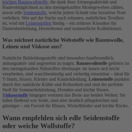
leichten Baumwollstoffe
, die dank ihrer Atmungsaktivität und
Hautverträglichkeit zu den meistgekauften Modegeweben zählen,
sowie edle
Seidenstoffe
, welche jedem Schnitt eine luxuriöse Note
verleihen. Wer auf der Suche nach robusten, natürlichen Textilien
ist, wird mit
Leinenstoffen
fündig – ein zeitloser Klassiker für
Damenbekleidung, Herrenhosen und sommerliche Kollektionen.
Was zeichnet natürliche Webstoffe wie Baumwolle,
Leinen und Viskose aus?
Natürliche Bekleidungsstoffe sind besonders hautfreundlich,
atmungsaktiv und angenehm zu tragen.
Baumwollstoffe
gehören zu
den meistgekauften Nähstoffen überhaupt: sie lassen sich leicht
verarbeiten, sind waschbeständig und vielseitig einsetzbar – ideal für
T-Shirts, Hosen, Kleider und Kinderkleidung.
Leinenstoffe
punkten
durch ihre natürliche Kühle und Robustheit und sind der perfekte
Stoff für Sommerbekleidung, Hemden und leichte Hosen.
Viskosestoffe
hingegen vereinen das Beste aus beiden Welten: Sie
fallen fließend wie Seide, sind aber deutlich pflegeleichter und
günstiger – ein Favorit für Blusen, Wickelkleider und leichte Röcke.
Wann empfehlen sich edle Seidenstoffe
oder weiche Wollstoffe?