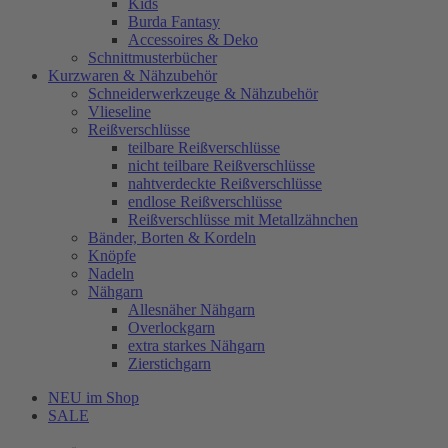
Kids
Burda Fantasy
Accessoires & Deko
Schnittmusterbücher
Kurzwaren & Nähzubehör
Schneiderwerkzeuge & Nähzubehör
Vlieseline
Reißverschlüsse
teilbare Reißverschlüsse
nicht teilbare Reißverschlüsse
nahtverdeckte Reißverschlüsse
endlose Reißverschlüsse
Reißverschlüsse mit Metallzähnchen
Bänder, Borten & Kordeln
Knöpfe
Nadeln
Nähgarn
Allesnäher Nähgarn
Overlockgarn
extra starkes Nähgarn
Zierstichgarn
NEU im Shop
SALE