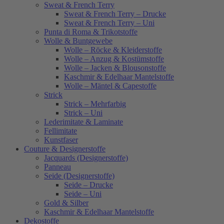
Sweat & French Terry
Sweat & French Terry – Drucke
Sweat & French Terry – Uni
Punta di Roma & Trikotstoffe
Wolle & Buntgewebe
Wolle – Röcke & Kleiderstoffe
Wolle – Anzug & Kostümstoffe
Wolle – Jacken & Blousonstoffe
Kaschmir & Edelhaar Mantelstoffe
Wolle – Mäntel & Capestoffe
Strick
Strick – Mehrfarbig
Strick – Uni
Lederimitate & Laminate
Fellimitate
Kunstfaser
Couture & Designerstoffe
Jacquards (Designerstoffe)
Panneau
Seide (Designerstoffe)
Seide – Drucke
Seide – Uni
Gold & Silber
Kaschmir & Edelhaar Mantelstoffe
Dekostoffe