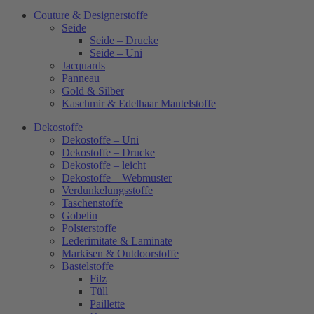
Couture & Designerstoffe
Seide
Seide – Drucke
Seide – Uni
Jacquards
Panneau
Gold & Silber
Kaschmir & Edelhaar Mantelstoffe
Dekostoffe
Dekostoffe – Uni
Dekostoffe – Drucke
Dekostoffe – leicht
Dekostoffe – Webmuster
Verdunkelungsstoffe
Taschenstoffe
Gobelin
Polsterstoffe
Lederimitate & Laminate
Markisen & Outdoorstoffe
Bastelstoffe
Filz
Tüll
Paillette