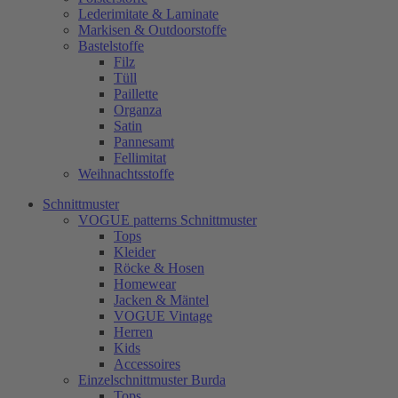
Lederimitate & Laminate
Markisen & Outdoorstoffe
Bastelstoffe
Filz
Tüll
Paillette
Organza
Satin
Pannesamt
Fellimitat
Weihnachtsstoffe
Schnittmuster
VOGUE patterns Schnittmuster
Tops
Kleider
Röcke & Hosen
Homewear
Jacken & Mäntel
VOGUE Vintage
Herren
Kids
Accessoires
Einzelschnittmuster Burda
Tops