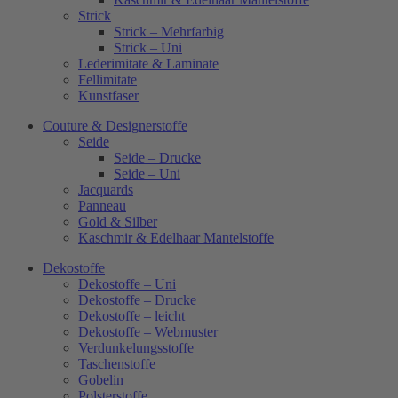
Strick
Strick – Mehrfarbig
Strick – Uni
Lederimitate & Laminate
Fellimitate
Kunstfaser
Couture & Designerstoffe
Seide
Seide – Drucke
Seide – Uni
Jacquards
Panneau
Gold & Silber
Kaschmir & Edelhaar Mantelstoffe
Dekostoffe
Dekostoffe – Uni
Dekostoffe – Drucke
Dekostoffe – leicht
Dekostoffe – Webmuster
Verdunkelungsstoffe
Taschenstoffe
Gobelin
Polsterstoffe