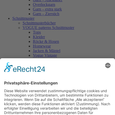
Overlockgarn
Garn – extra stark
Garn – Zierstich
Schnittmuster
Schnittmusterbücher
VOGUE patterns Schnittmuster
Tops
Kleider
Röcke & Hosen
Homewear
Jacken & Mäntel
Vogue Vintage
Herren
Kids
Accessoires
Einzelschnittmuster Burda
Tops
Kleider
Röcke & Hosen
Homewear
Jacken & Mäntel
Curvy
Herren
Kids