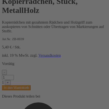
Kopierrädchen, Stück,
MetallHolz
Kopierrädchen mit gezahntem Rädchen und Holzgriff zum
auskopieren von Schnitten oder Übertragen von Markierungen auf
Stoffe.
Art.Nr.: ZB-0039
5,40
€
/
Stk.
inkl. 19 % MwSt.
zzgl.
Versandkosten
Vorrätig
-
Kopierrädchen,
Stück,
1
+
MetallHolz
In den Warenkorb
Menge
Dieses Produkt teilen bei