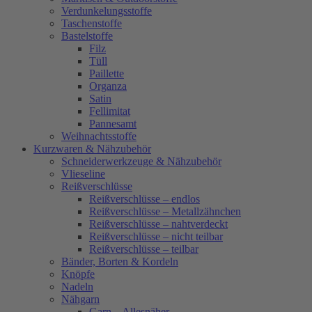
Verdunkelungsstoffe
Taschenstoffe
Bastelstoffe
Filz
Tüll
Paillette
Organza
Satin
Fellimitat
Pannesamt
Weihnachtsstoffe
Kurzwaren & Nähzubehör
Schneiderwerkzeuge & Nähzubehör
Vlieseline
Reißverschlüsse
Reißverschlüsse – endlos
Reißverschlüsse – Metallzähnchen
Reißverschlüsse – nahtverdeckt
Reißverschlüsse – nicht teilbar
Reißverschlüsse – teilbar
Bänder, Borten & Kordeln
Knöpfe
Nadeln
Nähgarn
Garn – Allesnäher