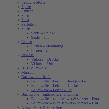
Festliche Stoffe
Spitze
Chiffon
Satin
Samt
Pailletten
Seide
Seide – Drucke
Seide – Uni
Leinen
Leinen – Mehrfarbig
Leinen – Uni
Viskose
Viskose – Drucke
Viskose – Uni
BIO Baumwolle
Musselin
Baumwolle – leicht
Baumwolle – Leicht – Buntgewebe
Baumwolle – Leicht – Drucke
Baumwolle – Leicht – Uni
Baumwolle – mittelschwer & schwer
Baumwolle – mittelschwer & schwer – Drucke
Baumwolle – mittelschwer & schwer – Uni
Nessel, Vlies & Vlieseline