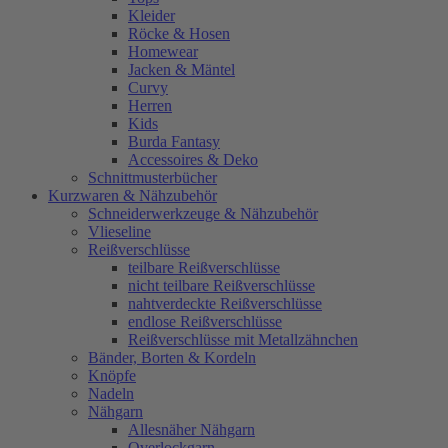
Kleider
Röcke & Hosen
Homewear
Jacken & Mäntel
Curvy
Herren
Kids
Burda Fantasy
Accessoires & Deko
Schnittmusterbücher
Kurzwaren & Nähzubehör
Schneiderwerkzeuge & Nähzubehör
Vlieseline
Reißverschlüsse
teilbare Reißverschlüsse
nicht teilbare Reißverschlüsse
nahtverdeckte Reißverschlüsse
endlose Reißverschlüsse
Reißverschlüsse mit Metallzähnchen
Bänder, Borten & Kordeln
Knöpfe
Nadeln
Nähgarn
Allesnäher Nähgarn
Overlockgarn