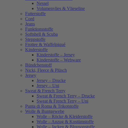
Nessel
Volumenvlies & Vlieseline
Futterstoffe
Cord
Jeans
Funktionsstoffe
Softshell & Scuba
Steppstoffe
Frottee & Waffelpiqué
Kinderstoffe
Kinderstoffe – Jersey
Kinderstoffe – Webware
Bündchenstoff
Nicki, Fleece & Plüsch
Jersey
Jersey – Drucke
Jersey – Uni
Sweat & French Terry
Sweat & French Terry – Drucke
Sweat & French Terry – Uni
Punta di Roma & Trikotstoffe
Wolle & Buntgewebe
Wolle – Röcke & Kleiderstoffe
Wolle – Anzug & Kostümstoffe
Wolle – Jacken & Blousonstoffe