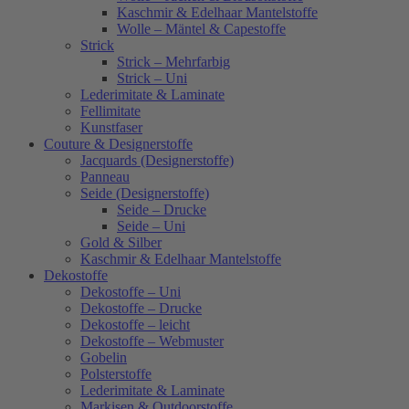
Kaschmir & Edelhaar Mantelstoffe
Wolle – Mäntel & Capestoffe
Strick
Strick – Mehrfarbig
Strick – Uni
Lederimitate & Laminate
Fellimitate
Kunstfaser
Couture & Designerstoffe
Jacquards (Designerstoffe)
Panneau
Seide (Designerstoffe)
Seide – Drucke
Seide – Uni
Gold & Silber
Kaschmir & Edelhaar Mantelstoffe
Dekostoffe
Dekostoffe – Uni
Dekostoffe – Drucke
Dekostoffe – leicht
Dekostoffe – Webmuster
Gobelin
Polsterstoffe
Lederimitate & Laminate
Markisen & Outdoorstoffe