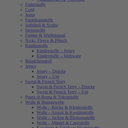
Futterstoffe
Cord
Jeans
Funktionsstoffe
Softshell & Scuba
Steppstoffe
Frottee & Waffelpiqué
Nicki, Fleece & Plüsch
Kinderstoffe
Kinderstoffe – Jersey
Kinderstoffe – Webware
Bündchenstoff
Jersey
Jersey – Drucke
Jersey – Uni
Sweat & French Terry
Sweat & French Terry – Drucke
Sweat & French Terry – Uni
Punta di Roma & Trikotstoffe
Wolle & Buntgewebe
Wolle – Röcke & Kleiderstoffe
Wolle – Anzug & Kostümstoffe
Wolle – Jacken & Blousonstoffe
Wolle – Mäntel & Capestoffe
Kaschmir & Edelhaar Mantelstoffe