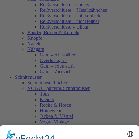
Reißverschlüsse – endlos
Reißverschlüsse – Metallzähnchen
Reißverschlüsse – nahtverdeckt
Reißverschlüsse – nicht teilbar
Reißverschlüsse – teilbar
Bänder, Borten & Kordeln
Knöpfe
Nadeln
Nähgarn
Garn – Allesnäher
Overlockgarn
Garn – extra stark
Garn – Zierstich
Schnittmuster
Schnittmusterbücher
VOGUE patterns Schnittmuster
Tops
Kleider
Röcke & Hosen
Homewear
Jacken & Mäntel
Vogue Vintage
Herren
Kids
Accessoires