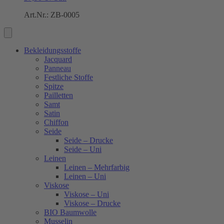
Art.Nr.: ZB-0005
Bekleidungsstoffe
Jacquard
Panneau
Festliche Stoffe
Spitze
Pailletten
Samt
Satin
Chiffon
Seide
Seide – Drucke
Seide – Uni
Leinen
Leinen – Mehrfarbig
Leinen – Uni
Viskose
Viskose – Uni
Viskose – Drucke
BIO Baumwolle
Musselin