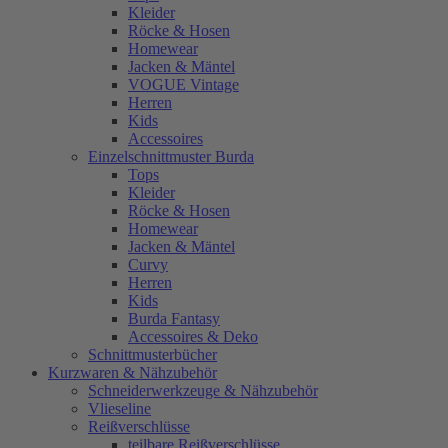
Kleider
Röcke & Hosen
Homewear
Jacken & Mäntel
VOGUE Vintage
Herren
Kids
Accessoires
Einzelschnittmuster Burda
Tops
Kleider
Röcke & Hosen
Homewear
Jacken & Mäntel
Curvy
Herren
Kids
Burda Fantasy
Accessoires & Deko
Schnittmusterbücher
Kurzwaren & Nähzubehör
Schneiderwerkzeuge & Nähzubehör
Vlieseline
Reißverschlüsse
teilbare Reißverschlüsse