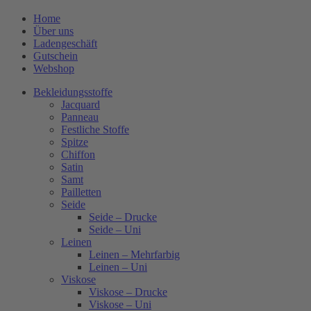
Home
Über uns
Ladengeschäft
Gutschein
Webshop
Bekleidungsstoffe
Jacquard
Panneau
Festliche Stoffe
Spitze
Chiffon
Satin
Samt
Pailletten
Seide
Seide – Drucke
Seide – Uni
Leinen
Leinen – Mehrfarbig
Leinen – Uni
Viskose
Viskose – Drucke
Viskose – Uni