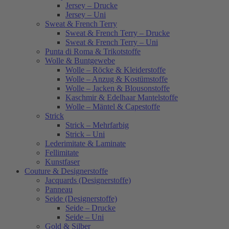
Jersey – Drucke
Jersey – Uni
Sweat & French Terry
Sweat & French Terry – Drucke
Sweat & French Terry – Uni
Punta di Roma & Trikotstoffe
Wolle & Buntgewebe
Wolle – Röcke & Kleiderstoffe
Wolle – Anzug & Kostümstoffe
Wolle – Jacken & Blousonstoffe
Kaschmir & Edelhaar Mantelstoffe
Wolle – Mäntel & Capestoffe
Strick
Strick – Mehrfarbig
Strick – Uni
Lederimitate & Laminate
Fellimitate
Kunstfaser
Couture & Designerstoffe
Jacquards (Designerstoffe)
Panneau
Seide (Designerstoffe)
Seide – Drucke
Seide – Uni
Gold & Silber