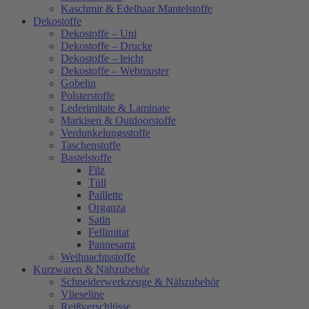
Kaschmir & Edelhaar Mantelstoffe
Dekostoffe
Dekostoffe – Uni
Dekostoffe – Drucke
Dekostoffe – leicht
Dekostoffe – Webmuster
Gobelin
Polsterstoffe
Lederimitate & Laminate
Markisen & Outdoorstoffe
Verdunkelungsstoffe
Taschenstoffe
Bastelstoffe
Filz
Tüll
Paillette
Organza
Satin
Fellimitat
Pannesamt
Weihnachtsstoffe
Kurzwaren & Nähzubehör
Schneiderwerkzeuge & Nähzubehör
Vlieseline
Reißverschlüsse