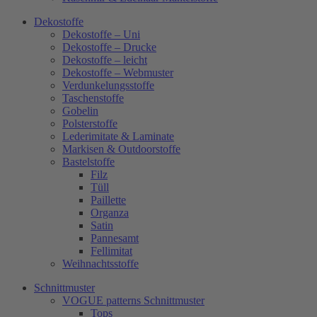
Dekostoffe
Dekostoffe – Uni
Dekostoffe – Drucke
Dekostoffe – leicht
Dekostoffe – Webmuster
Verdunkelungsstoffe
Taschenstoffe
Gobelin
Polsterstoffe
Lederimitate & Laminate
Markisen & Outdoorstoffe
Bastelstoffe
Filz
Tüll
Paillette
Organza
Satin
Pannesamt
Fellimitat
Weihnachtsstoffe
Schnittmuster
VOGUE patterns Schnittmuster
Tops