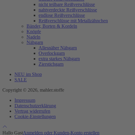
nicht teilbare Reißverschlüsse
nahtverdeckte Reißverschlüsse
endlose Reißverschlüsse
Reißverschlüsse mit Metallzähnchen
Bänder, Borten & Kordeln
Knöpfe
Nadeln
Nähgarn
Allesnäher Nähgarn
Overlockgarn
extra starkes Nähgarn
Zierstichgarn
NEU im Shop
SALE
Copyright © 2026, mahler.stoffe
Impressum
Datenschutzerklärung
Vertrag widerrufen
Cookie-Einstellungen
Hallo Gast
Anmelden oder Kunden-Konto erstellen