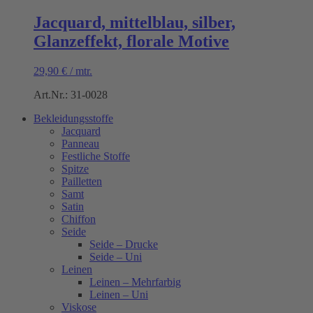
Jacquard, mittelblau, silber,
Glanzeffekt, florale Motive
29,90
€
/
mtr.
Art.Nr.: 31-0028
Bekleidungsstoffe
Jacquard
Panneau
Festliche Stoffe
Spitze
Pailletten
Samt
Satin
Chiffon
Seide
Seide – Drucke
Seide – Uni
Leinen
Leinen – Mehrfarbig
Leinen – Uni
Viskose