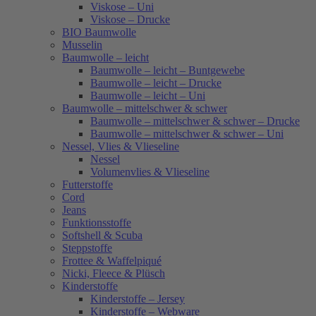
Viskose – Uni
Viskose – Drucke
BIO Baumwolle
Musselin
Baumwolle – leicht
Baumwolle – leicht – Buntgewebe
Baumwolle – leicht – Drucke
Baumwolle – leicht – Uni
Baumwolle – mittelschwer & schwer
Baumwolle – mittelschwer & schwer – Drucke
Baumwolle – mittelschwer & schwer – Uni
Nessel, Vlies & Vlieseline
Nessel
Volumenvlies & Vlieseline
Futterstoffe
Cord
Jeans
Funktionsstoffe
Softshell & Scuba
Steppstoffe
Frottee & Waffelpiqué
Nicki, Fleece & Plüsch
Kinderstoffe
Kinderstoffe – Jersey
Kinderstoffe – Webware