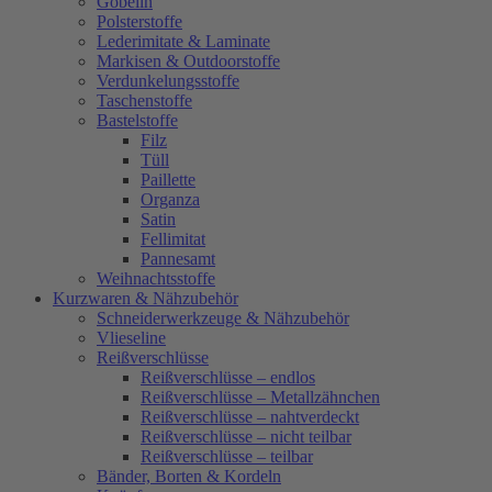
Gobelin
Polsterstoffe
Lederimitate & Laminate
Markisen & Outdoorstoffe
Verdunkelungsstoffe
Taschenstoffe
Bastelstoffe
Filz
Tüll
Paillette
Organza
Satin
Fellimitat
Pannesamt
Weihnachtsstoffe
Kurzwaren & Nähzubehör
Schneiderwerkzeuge & Nähzubehör
Vlieseline
Reißverschlüsse
Reißverschlüsse – endlos
Reißverschlüsse – Metallzähnchen
Reißverschlüsse – nahtverdeckt
Reißverschlüsse – nicht teilbar
Reißverschlüsse – teilbar
Bänder, Borten & Kordeln