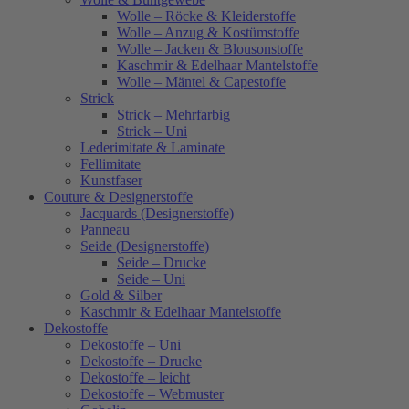
Wolle – Röcke & Kleiderstoffe
Wolle – Anzug & Kostümstoffe
Wolle – Jacken & Blousonstoffe
Kaschmir & Edelhaar Mantelstoffe
Wolle – Mäntel & Capestoffe
Strick
Strick – Mehrfarbig
Strick – Uni
Lederimitate & Laminate
Fellimitate
Kunstfaser
Couture & Designerstoffe
Jacquards (Designerstoffe)
Panneau
Seide (Designerstoffe)
Seide – Drucke
Seide – Uni
Gold & Silber
Kaschmir & Edelhaar Mantelstoffe
Dekostoffe
Dekostoffe – Uni
Dekostoffe – Drucke
Dekostoffe – leicht
Dekostoffe – Webmuster