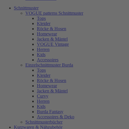
Schnittmuster
VOGUE patterns Schnittmuster
Tops
Kleider
Röcke & Hosen
Homewear
Jacken & Mäntel
VOGUE Vintage
Herren
Kids
Accessoires
Einzelschnittmuster Burda
Tops
Kleider
Röcke & Hosen
Homewear
Jacken & Mäntel
Curvy
Herren
Kids
Burda Fantasy
Accessoires & Deko
Schnittmusterbücher
Kurzwaren & Nähzubehör