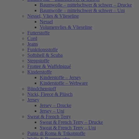
Baumwolle – mittelschwer & schwer – Drucke
Baumwolle – mittelschwer & schwer – Uni
Nessel, Vlies & Vlieseline
Nessel
Volumenvlies & Vlieseline
Futterstoffe
Cord
Jeans
Funktionsstoffe
Softshell & Scuba
Steppstoffe
Frottee & Waffelpiqué
Kinderstoffe
Kinderstoffe – Jersey
Kinderstoffe – Webware
Bündchenstoff
Nicki, Fleece & Plüsch
Jersey
Jersey – Drucke
Jersey – Uni
Sweat & French Terry
Sweat & French Terry – Drucke
Sweat & French Terry – Uni
Punta di Roma & Trikotstoffe
Wolle & Buntgewebe