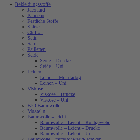
Bekleidungsstoffe
Jacquard
Panneau
Festliche Stoffe
Spitze
Chiffon
Satin
Samt
Pailletten
Seide
Seide – Drucke
Seide – Uni
Leinen
Leinen – Mehrfarbig
Leinen – Uni
Viskose
Viskose – Drucke
Viskose – Uni
BIO Baumwolle
Musselin
Baumwolle – leicht
Baumwolle – Leicht – Buntgewebe
Baumwolle – Leicht – Drucke
Baumwolle – Leicht – Uni
Baumwolle – mittelschwer & schwer