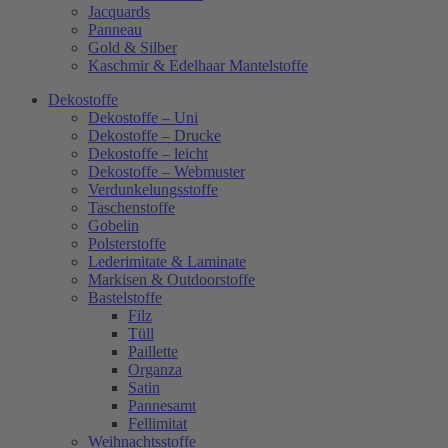
Jacquards
Panneau
Gold & Silber
Kaschmir & Edelhaar Mantelstoffe
Dekostoffe
Dekostoffe – Uni
Dekostoffe – Drucke
Dekostoffe – leicht
Dekostoffe – Webmuster
Verdunkelungsstoffe
Taschenstoffe
Gobelin
Polsterstoffe
Lederimitate & Laminate
Markisen & Outdoorstoffe
Bastelstoffe
Filz
Tüll
Paillette
Organza
Satin
Pannesamt
Fellimitat
Weihnachtsstoffe