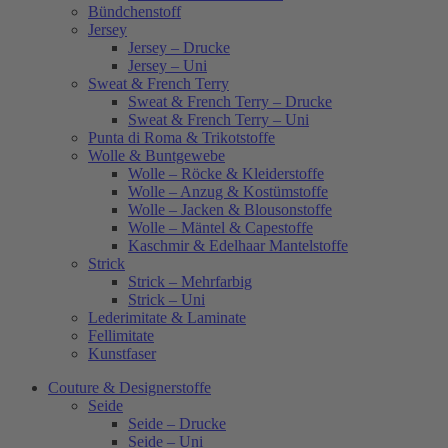
Bündchenstoff
Jersey
Jersey – Drucke
Jersey – Uni
Sweat & French Terry
Sweat & French Terry – Drucke
Sweat & French Terry – Uni
Punta di Roma & Trikotstoffe
Wolle & Buntgewebe
Wolle – Röcke & Kleiderstoffe
Wolle – Anzug & Kostümstoffe
Wolle – Jacken & Blousonstoffe
Wolle – Mäntel & Capestoffe
Kaschmir & Edelhaar Mantelstoffe
Strick
Strick – Mehrfarbig
Strick – Uni
Lederimitate & Laminate
Fellimitate
Kunstfaser
Couture & Designerstoffe
Seide
Seide – Drucke
Seide – Uni