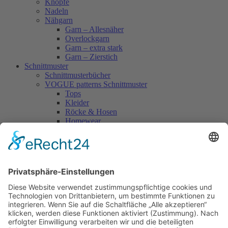
Knöpfe
Nadeln
Nähgarn
Garn – Allesnäher
Overlockgarn
Garn – extra stark
Garn – Zierstich
Schnittmuster
Schnittmusterbücher
VOGUE patterns Schnittmuster
Tops
Kleider
Röcke & Hosen
Homewear
Jacken & Mäntel
Vogue Vintage
Herren
Kids
Accessoires
Einzelschnittmuster Burda
Tops
Kleider
Röcke & Hosen
Homewear
Jacken & Mäntel