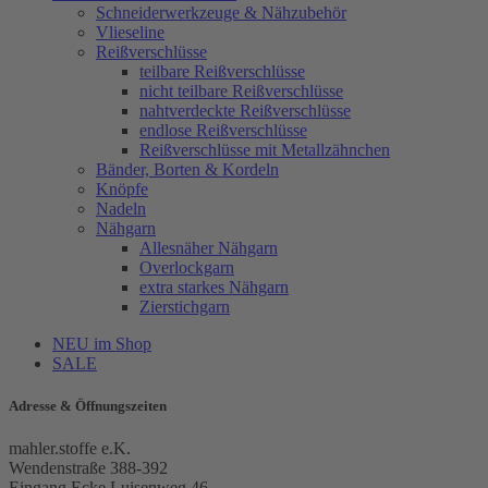
Schneiderwerkzeuge & Nähzubehör
Vlieseline
Reißverschlüsse
teilbare Reißverschlüsse
nicht teilbare Reißverschlüsse
nahtverdeckte Reißverschlüsse
endlose Reißverschlüsse
Reißverschlüsse mit Metallzähnchen
Bänder, Borten & Kordeln
Knöpfe
Nadeln
Nähgarn
Allesnäher Nähgarn
Overlockgarn
extra starkes Nähgarn
Zierstichgarn
NEU im Shop
SALE
Adresse & Öffnungszeiten
mahler.stoffe e.K.
Wendenstraße 388-392
Eingang Ecke Luisenweg 46