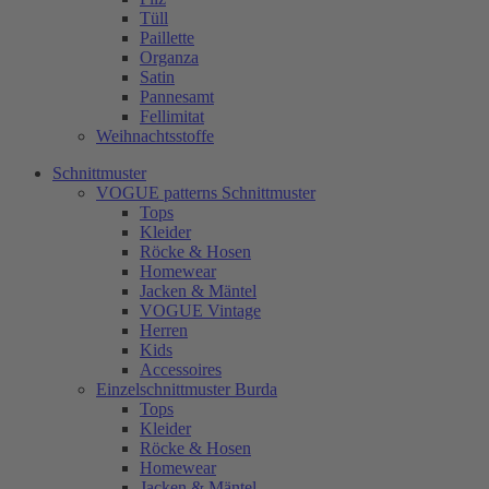
Tüll
Paillette
Organza
Satin
Pannesamt
Fellimitat
Weihnachtsstoffe
Schnittmuster
VOGUE patterns Schnittmuster
Tops
Kleider
Röcke & Hosen
Homewear
Jacken & Mäntel
VOGUE Vintage
Herren
Kids
Accessoires
Einzelschnittmuster Burda
Tops
Kleider
Röcke & Hosen
Homewear
Jacken & Mäntel