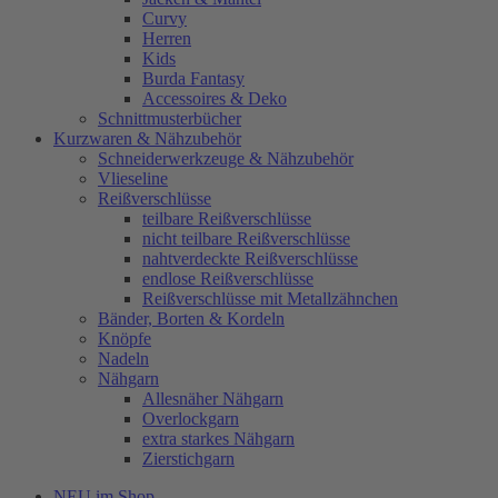
Curvy
Herren
Kids
Burda Fantasy
Accessoires & Deko
Schnittmusterbücher
Kurzwaren & Nähzubehör
Schneiderwerkzeuge & Nähzubehör
Vlieseline
Reißverschlüsse
teilbare Reißverschlüsse
nicht teilbare Reißverschlüsse
nahtverdeckte Reißverschlüsse
endlose Reißverschlüsse
Reißverschlüsse mit Metallzähnchen
Bänder, Borten & Kordeln
Knöpfe
Nadeln
Nähgarn
Allesnäher Nähgarn
Overlockgarn
extra starkes Nähgarn
Zierstichgarn
NEU im Shop