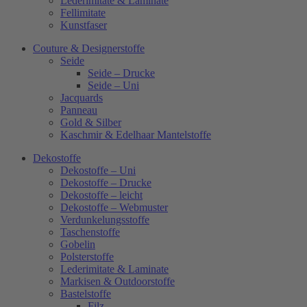
Lederimitate & Laminate
Fellimitate
Kunstfaser
Couture & Designerstoffe
Seide
Seide – Drucke
Seide – Uni
Jacquards
Panneau
Gold & Silber
Kaschmir & Edelhaar Mantelstoffe
Dekostoffe
Dekostoffe – Uni
Dekostoffe – Drucke
Dekostoffe – leicht
Dekostoffe – Webmuster
Verdunkelungsstoffe
Taschenstoffe
Gobelin
Polsterstoffe
Lederimitate & Laminate
Markisen & Outdoorstoffe
Bastelstoffe
Filz