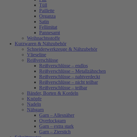
Tüll
Paillette
Organza
Satin
Fellimitat
Pannesamt
Weihnachtsstoffe
Kurzwaren & Nähzubehör
Schneiderwerkzeuge & Nähzubehör
Vlieseline
Reißverschlüsse
Reißverschlüsse – endlos
Reißverschlüsse – Metallzähnchen
Reißverschlüsse – nahtverdeckt
Reißverschlüsse – nicht teilbar
Reißverschlüsse – teilbar
Bänder, Borten & Kordeln
Knöpfe
Nadeln
Nähgarn
Garn – Allesnäher
Overlockgarn
Garn – extra stark
Garn – Zierstich