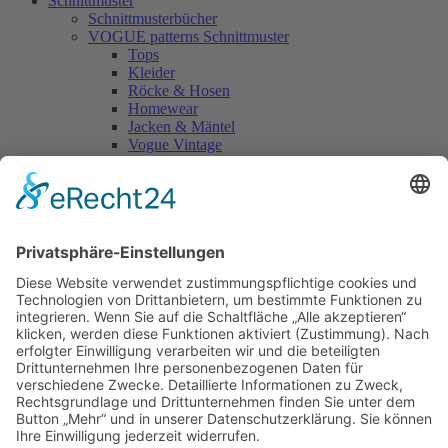
Schnittmuster
Schnittmusterbücher
VOGUE patterns Schnittmuster
Tops
Kleider
Röcke & Hosen
Homewear
Jacken & Mäntel
Vogue Vintage
Herren
Kids
Accessoires
Einzelschnittmuster Burda
Tops
Kleider
Röcke & Hosen
Homewear
Jacken & Mäntel
Curvy
Herren
Kids
Burda Fantasy
Accessoires & Deko
NEU im Shop
SALE