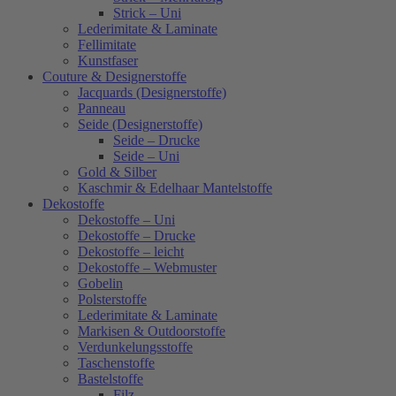
Strick – Uni
Lederimitate & Laminate
Fellimitate
Kunstfaser
Couture & Designerstoffe
Jacquards (Designerstoffe)
Panneau
Seide (Designerstoffe)
Seide – Drucke
Seide – Uni
Gold & Silber
Kaschmir & Edelhaar Mantelstoffe
Dekostoffe
Dekostoffe – Uni
Dekostoffe – Drucke
Dekostoffe – leicht
Dekostoffe – Webmuster
Gobelin
Polsterstoffe
Lederimitate & Laminate
Markisen & Outdoorstoffe
Verdunkelungsstoffe
Taschenstoffe
Bastelstoffe
Filz