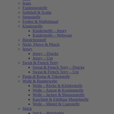
Jeans
Funktionsstoffe
Softshell & Scuba
Steppstoffe
Frottee & Waffelpiqué
Kinderstoffe
Kinderstoffe – Jersey
Kinderstoffe – Webware
Bündchenstoff
Nicki, Fleece & Plüsch
Jersey
Jersey – Drucke
Jersey – Uni
Sweat & French Terry
Sweat & French Terry – Drucke
Sweat & French Terry – Uni
Punta di Roma & Trikotstoffe
Wolle & Buntgewebe
Wolle – Röcke & Kleiderstoffe
Wolle – Anzug & Kostümstoffe
Wolle – Jacken & Blousonstoffe
Kaschmir & Edelhaar Mantelstoffe
Wolle – Mäntel & Capestoffe
Strick
Strick – Mehrfarbig