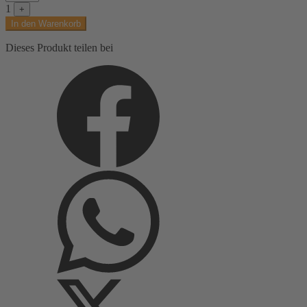
Burda
1
+
style,
In den Warenkorb
Top,
Gelb
Dieses Produkt teilen bei
Menge