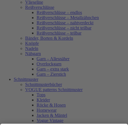
Vlieseline
Reißverschlüsse
Reißverschlüsse – endlos
Reißverschlüsse – Metallzähnchen
Reißverschlüsse – nahtverdeckt
Reißverschlüsse – nicht teilbar
Reißverschlüsse – teilbar
Bänder, Borten & Kordeln
Knöpfe
Nadeln
Nähgarn
Garn – Allesnäher
Overlockgarn
Garn – extra stark
Garn – Zierstich
Schnittmuster
Schnittmusterbücher
VOGUE patterns Schnittmuster
Tops
Kleider
Röcke & Hosen
Homewear
Jacken & Mäntel
Vogue Vintage
Herren