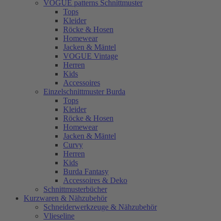
VOGUE patterns Schnittmuster
Tops
Kleider
Röcke & Hosen
Homewear
Jacken & Mäntel
VOGUE Vintage
Herren
Kids
Accessoires
Einzelschnittmuster Burda
Tops
Kleider
Röcke & Hosen
Homewear
Jacken & Mäntel
Curvy
Herren
Kids
Burda Fantasy
Accessoires & Deko
Schnittmusterbücher
Kurzwaren & Nähzubehör
Schneiderwerkzeuge & Nähzubehör
Vlieseline