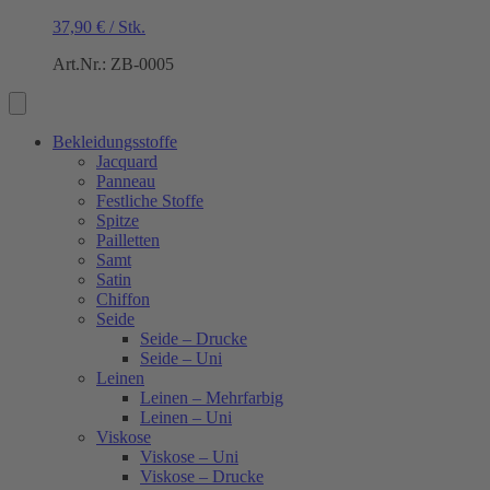
37,90
€
/
Stk.
Art.Nr.: ZB-0005
Bekleidungsstoffe
Jacquard
Panneau
Festliche Stoffe
Spitze
Pailletten
Samt
Satin
Chiffon
Seide
Seide – Drucke
Seide – Uni
Leinen
Leinen – Mehrfarbig
Leinen – Uni
Viskose
Viskose – Uni
Viskose – Drucke