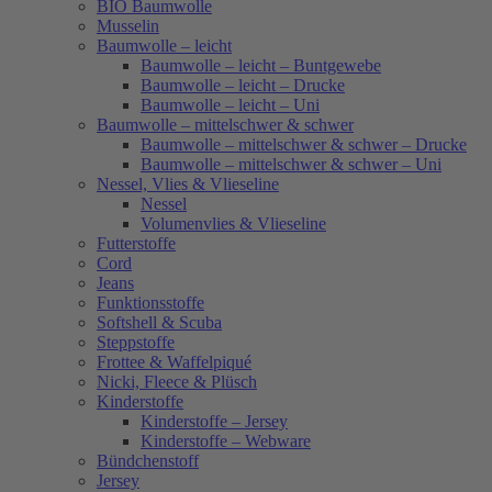
BIO Baumwolle
Musselin
Baumwolle – leicht
Baumwolle – leicht – Buntgewebe
Baumwolle – leicht – Drucke
Baumwolle – leicht – Uni
Baumwolle – mittelschwer & schwer
Baumwolle – mittelschwer & schwer – Drucke
Baumwolle – mittelschwer & schwer – Uni
Nessel, Vlies & Vlieseline
Nessel
Volumenvlies & Vlieseline
Futterstoffe
Cord
Jeans
Funktionsstoffe
Softshell & Scuba
Steppstoffe
Frottee & Waffelpiqué
Nicki, Fleece & Plüsch
Kinderstoffe
Kinderstoffe – Jersey
Kinderstoffe – Webware
Bündchenstoff
Jersey