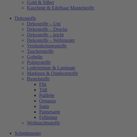
Gold & Silber
Kaschmir & Edelhaar Mantelstoffe
Dekostoffe
Dekostoffe – Uni
Dekostoffe – Drucke
Dekostoffe – leicht
Dekostoffe – Webmuster
Verdunkelungsstoffe
Taschenstoffe
Gobelin
Polsterstoffe
Lederimitate & Laminate
Markisen & Outdoorstoffe
Bastelstoffe
Filz
Tüll
Paillette
Organza
Satin
Pannesamt
Fellimitat
Weihnachtsstoffe
Schnittmuster