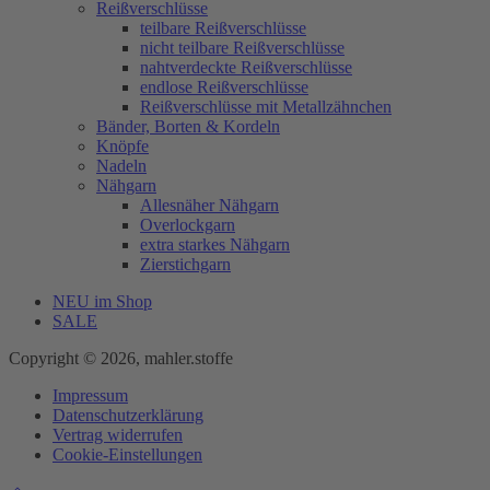
Reißverschlüsse
teilbare Reißverschlüsse
nicht teilbare Reißverschlüsse
nahtverdeckte Reißverschlüsse
endlose Reißverschlüsse
Reißverschlüsse mit Metallzähnchen
Bänder, Borten & Kordeln
Knöpfe
Nadeln
Nähgarn
Allesnäher Nähgarn
Overlockgarn
extra starkes Nähgarn
Zierstichgarn
NEU im Shop
SALE
Copyright © 2026, mahler.stoffe
Impressum
Datenschutzerklärung
Vertrag widerrufen
Cookie-Einstellungen