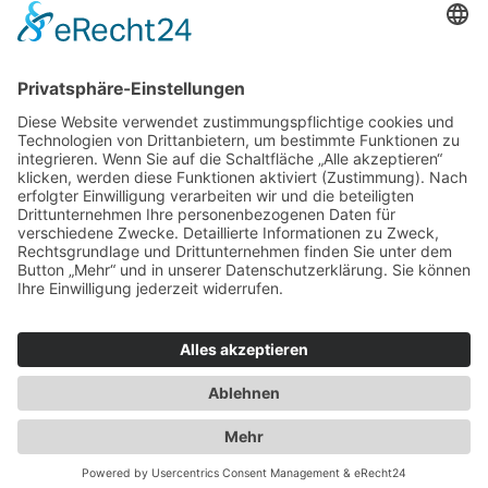
Kids
Accessoires
Einzelschnittmuster Burda
Tops
Kleider
Röcke & Hosen
Homewear
Jacken & Mäntel
Curvy
Herren
Kids
Burda Fantasy
Accessoires & Deko
NEU im Shop
SALE
Suchen
Suchen
Bitte mindestens 5 Buschstaben oder Zahlen eingeben!
Vertrag widerrufen