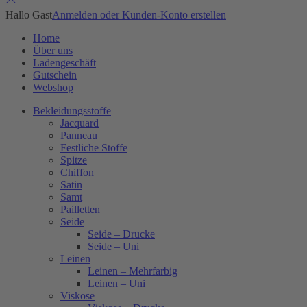
Hallo Gast
Anmelden oder Kunden-Konto erstellen
Home
Über uns
Ladengeschäft
Gutschein
Webshop
Bekleidungsstoffe
Jacquard
Panneau
Festliche Stoffe
Spitze
Chiffon
Satin
Samt
Pailletten
Seide
Seide – Drucke
Seide – Uni
Leinen
Leinen – Mehrfarbig
Leinen – Uni
Viskose