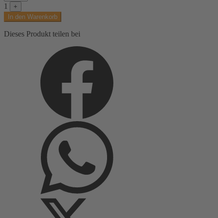
Burda
1
+
easy,
In den Warenkorb
grün
Menge
Dieses Produkt teilen bei