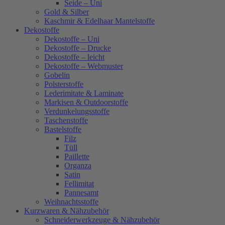
Seide – Uni
Gold & Silber
Kaschmir & Edelhaar Mantelstoffe
Dekostoffe
Dekostoffe – Uni
Dekostoffe – Drucke
Dekostoffe – leicht
Dekostoffe – Webmuster
Gobelin
Polsterstoffe
Lederimitate & Laminate
Markisen & Outdoorstoffe
Verdunkelungsstoffe
Taschenstoffe
Bastelstoffe
Filz
Tüll
Paillette
Organza
Satin
Fellimitat
Pannesamt
Weihnachtsstoffe
Kurzwaren & Nähzubehör
Schneiderwerkzeuge & Nähzubehör