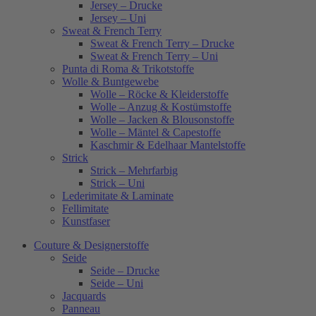
Jersey – Drucke
Jersey – Uni
Sweat & French Terry
Sweat & French Terry – Drucke
Sweat & French Terry – Uni
Punta di Roma & Trikotstoffe
Wolle & Buntgewebe
Wolle – Röcke & Kleiderstoffe
Wolle – Anzug & Kostümstoffe
Wolle – Jacken & Blousonstoffe
Wolle – Mäntel & Capestoffe
Kaschmir & Edelhaar Mantelstoffe
Strick
Strick – Mehrfarbig
Strick – Uni
Lederimitate & Laminate
Fellimitate
Kunstfaser
Couture & Designerstoffe
Seide
Seide – Drucke
Seide – Uni
Jacquards
Panneau