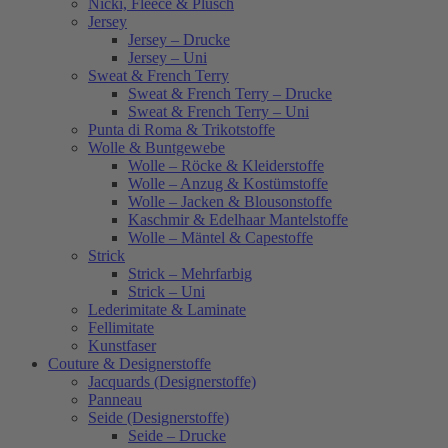
Nicki, Fleece & Plüsch
Jersey
Jersey – Drucke
Jersey – Uni
Sweat & French Terry
Sweat & French Terry – Drucke
Sweat & French Terry – Uni
Punta di Roma & Trikotstoffe
Wolle & Buntgewebe
Wolle – Röcke & Kleiderstoffe
Wolle – Anzug & Kostümstoffe
Wolle – Jacken & Blousonstoffe
Kaschmir & Edelhaar Mantelstoffe
Wolle – Mäntel & Capestoffe
Strick
Strick – Mehrfarbig
Strick – Uni
Lederimitate & Laminate
Fellimitate
Kunstfaser
Couture & Designerstoffe
Jacquards (Designerstoffe)
Panneau
Seide (Designerstoffe)
Seide – Drucke