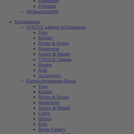
Pannesamt
Fellimitat
Weihnachtsstoffe
Schnittmuster
VOGUE patterns Schnittmuster
Tops
Kleider
Röcke & Hosen
Homewear
Jacken & Mäntel
VOGUE Vintage
Herren
Kids
Accessoires
Einzelschnittmuster Burda
Tops
Kleider
Röcke & Hosen
Homewear
Jacken & Mäntel
Curvy
Herren
Kids
Burda Fantasy