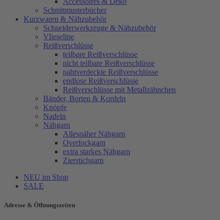
Accessoires & Deko
Schnittmusterbücher
Kurzwaren & Nähzubehör
Schneiderwerkzeuge & Nähzubehör
Vlieseline
Reißverschlüsse
teilbare Reißverschlüsse
nicht teilbare Reißverschlüsse
nahtverdeckte Reißverschlüsse
endlose Reißverschlüsse
Reißverschlüsse mit Metallzähnchen
Bänder, Borten & Kordeln
Knöpfe
Nadeln
Nähgarn
Allesnäher Nähgarn
Overlockgarn
extra starkes Nähgarn
Zierstichgarn
NEU im Shop
SALE
Adresse & Öffnungszeiten