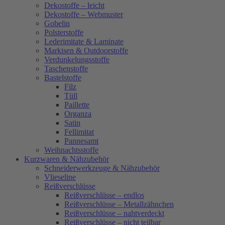
Dekostoffe – leicht
Dekostoffe – Webmuster
Gobelin
Polsterstoffe
Lederimitate & Laminate
Markisen & Outdoorstoffe
Verdunkelungsstoffe
Taschenstoffe
Bastelstoffe
Filz
Tüll
Paillette
Organza
Satin
Fellimitat
Pannesamt
Weihnachtsstoffe
Kurzwaren & Nähzubehör
Schneiderwerkzeuge & Nähzubehör
Vlieseline
Reißverschlüsse
Reißverschlüsse – endlos
Reißverschlüsse – Metallzähnchen
Reißverschlüsse – nahtverdeckt
Reißverschlüsse – nicht teilbar