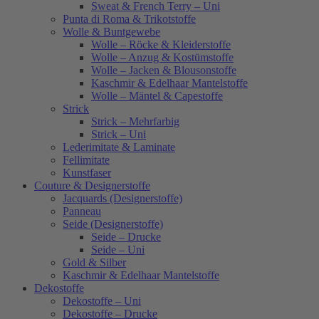
Sweat & French Terry – Uni
Punta di Roma & Trikotstoffe
Wolle & Buntgewebe
Wolle – Röcke & Kleiderstoffe
Wolle – Anzug & Kostümstoffe
Wolle – Jacken & Blousonstoffe
Kaschmir & Edelhaar Mantelstoffe
Wolle – Mäntel & Capestoffe
Strick
Strick – Mehrfarbig
Strick – Uni
Lederimitate & Laminate
Fellimitate
Kunstfaser
Couture & Designerstoffe
Jacquards (Designerstoffe)
Panneau
Seide (Designerstoffe)
Seide – Drucke
Seide – Uni
Gold & Silber
Kaschmir & Edelhaar Mantelstoffe
Dekostoffe
Dekostoffe – Uni
Dekostoffe – Drucke