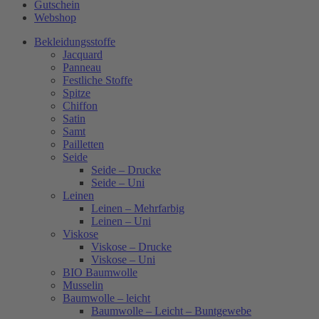
Gutschein
Webshop
Bekleidungsstoffe
Jacquard
Panneau
Festliche Stoffe
Spitze
Chiffon
Satin
Samt
Pailletten
Seide
Seide – Drucke
Seide – Uni
Leinen
Leinen – Mehrfarbig
Leinen – Uni
Viskose
Viskose – Drucke
Viskose – Uni
BIO Baumwolle
Musselin
Baumwolle – leicht
Baumwolle – Leicht – Buntgewebe