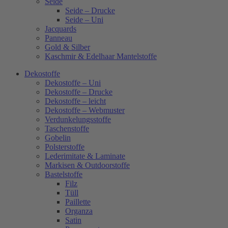
Seide
Seide – Drucke
Seide – Uni
Jacquards
Panneau
Gold & Silber
Kaschmir & Edelhaar Mantelstoffe
Dekostoffe
Dekostoffe – Uni
Dekostoffe – Drucke
Dekostoffe – leicht
Dekostoffe – Webmuster
Verdunkelungsstoffe
Taschenstoffe
Gobelin
Polsterstoffe
Lederimitate & Laminate
Markisen & Outdoorstoffe
Bastelstoffe
Filz
Tüll
Paillette
Organza
Satin