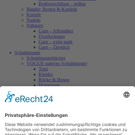
Reißverschlüsse – teilbar
Bänder, Borten & Kordeln
Knöpfe
Nadeln
Nähgarn
Garn – Allesnäher
Overlockgarn
Garn – extra stark
Garn – Zierstich
Schnittmuster
Schnittmusterbücher
VOGUE patterns Schnittmuster
Tops
Kleider
Röcke & Hosen
Homewear
Jacken & Mäntel
Vogue Vintage
Herren
Kids
Accessoires
Einzelschnittmuster Burda
Tops
Kleider
Röcke & Hosen