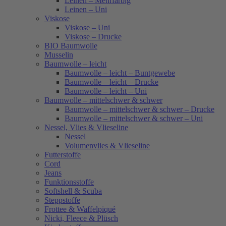
Leinen – Mehrfarbig
Leinen – Uni
Viskose
Viskose – Uni
Viskose – Drucke
BIO Baumwolle
Musselin
Baumwolle – leicht
Baumwolle – leicht – Buntgewebe
Baumwolle – leicht – Drucke
Baumwolle – leicht – Uni
Baumwolle – mittelschwer & schwer
Baumwolle – mittelschwer & schwer – Drucke
Baumwolle – mittelschwer & schwer – Uni
Nessel, Vlies & Vlieseline
Nessel
Volumenvlies & Vlieseline
Futterstoffe
Cord
Jeans
Funktionsstoffe
Softshell & Scuba
Steppstoffe
Frottee & Waffelpiqué
Nicki, Fleece & Plüsch