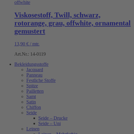
Viskosestoff, Twill, schwarz,
rotorange, grau, offwhite, ornamental
gemustert
13,90
€
/
mtr.
Art.Nr.: 14-0119
Bekleidungsstoffe
Jacquard
Panneau
Festliche Stoffe
Spitze
Pailletten
Samt
Satin
Chiffon
Seide
Seide – Drucke
Seide – Uni
Leinen