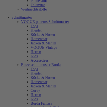
Pannesamt
Fellimitat
Weihnachtsstoffe
Schnittmuster
VOGUE patterns Schnittmuster
Tops
Kleider
Röcke & Hosen
Homewear
Jacken & Mäntel
VOGUE Vintage
Herren
Kids
Accessoires
Einzelschnittmuster Burda
Tops
Kleider
Röcke & Hosen
Homewear
Jacken & Mäntel
Curvy
Herren
Kids
Burda Fantasy