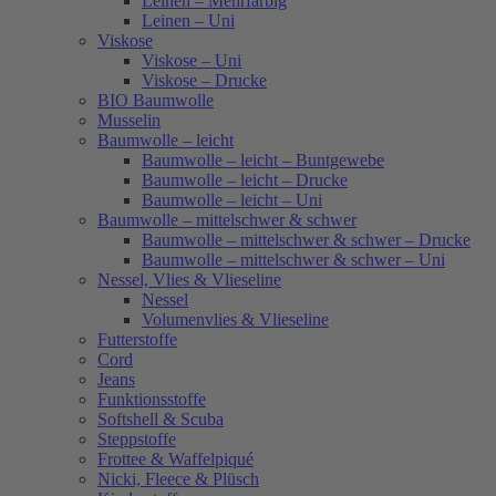
Leinen – Mehrfarbig
Leinen – Uni
Viskose
Viskose – Uni
Viskose – Drucke
BIO Baumwolle
Musselin
Baumwolle – leicht
Baumwolle – leicht – Buntgewebe
Baumwolle – leicht – Drucke
Baumwolle – leicht – Uni
Baumwolle – mittelschwer & schwer
Baumwolle – mittelschwer & schwer – Drucke
Baumwolle – mittelschwer & schwer – Uni
Nessel, Vlies & Vlieseline
Nessel
Volumenvlies & Vlieseline
Futterstoffe
Cord
Jeans
Funktionsstoffe
Softshell & Scuba
Steppstoffe
Frottee & Waffelpiqué
Nicki, Fleece & Plüsch