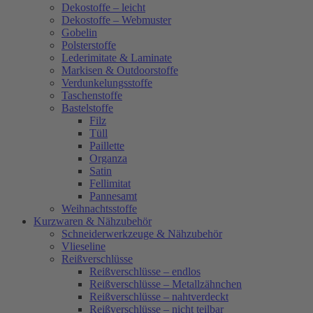
Dekostoffe – leicht
Dekostoffe – Webmuster
Gobelin
Polsterstoffe
Lederimitate & Laminate
Markisen & Outdoorstoffe
Verdunkelungsstoffe
Taschenstoffe
Bastelstoffe
Filz
Tüll
Paillette
Organza
Satin
Fellimitat
Pannesamt
Weihnachtsstoffe
Kurzwaren & Nähzubehör
Schneiderwerkzeuge & Nähzubehör
Vlieseline
Reißverschlüsse
Reißverschlüsse – endlos
Reißverschlüsse – Metallzähnchen
Reißverschlüsse – nahtverdeckt
Reißverschlüsse – nicht teilbar