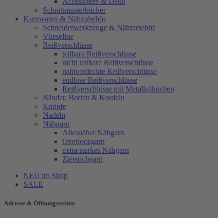
Accessoires & Deko
Schnittmusterbücher
Kurzwaren & Nähzubehör
Schneiderwerkzeuge & Nähzubehör
Vlieseline
Reißverschlüsse
teilbare Reißverschlüsse
nicht teilbare Reißverschlüsse
nahtverdeckte Reißverschlüsse
endlose Reißverschlüsse
Reißverschlüsse mit Metallzähnchen
Bänder, Borten & Kordeln
Knöpfe
Nadeln
Nähgarn
Allesnäher Nähgarn
Overlockgarn
extra starkes Nähgarn
Zierstichgarn
NEU im Shop
SALE
Adresse & Öffnungszeiten