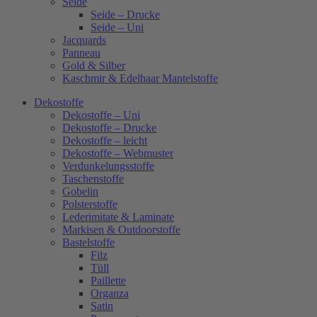
Seide
Seide – Drucke
Seide – Uni
Jacquards
Panneau
Gold & Silber
Kaschmir & Edelhaar Mantelstoffe
Dekostoffe
Dekostoffe – Uni
Dekostoffe – Drucke
Dekostoffe – leicht
Dekostoffe – Webmuster
Verdunkelungsstoffe
Taschenstoffe
Gobelin
Polsterstoffe
Lederimitate & Laminate
Markisen & Outdoorstoffe
Bastelstoffe
Filz
Tüll
Paillette
Organza
Satin