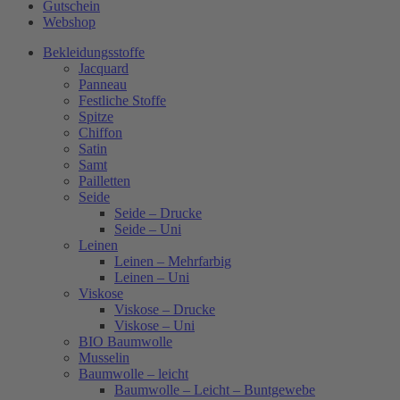
Gutschein
Webshop
Bekleidungsstoffe
Jacquard
Panneau
Festliche Stoffe
Spitze
Chiffon
Satin
Samt
Pailletten
Seide
Seide – Drucke
Seide – Uni
Leinen
Leinen – Mehrfarbig
Leinen – Uni
Viskose
Viskose – Drucke
Viskose – Uni
BIO Baumwolle
Musselin
Baumwolle – leicht
Baumwolle – Leicht – Buntgewebe