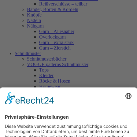
Reißverschlüsse – teilbar
Bänder, Borten & Kordeln
Knöpfe
Nadeln
Nähgarn
Garn – Allesnäher
Overlockgarn
Garn – extra stark
Garn – Zierstich
Schnittmuster
Schnittmusterbücher
VOGUE patterns Schnittmuster
Tops
Kleider
Röcke & Hosen
Homewear
Jacken & Mäntel
Vogue Vintage
Herren
Kids
Accessoires
Einzelschnittmuster Burda
Tops
Kleider
Röcke & Hosen