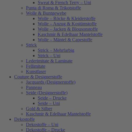
Sweat & French Terry – Uni
Punta di Roma & Trikotstoffe
Wolle & Buntgewebe
Wolle – Röcke & Kleiderstoffe
Wolle – Anzug & Kostümstoffe
Wolle – Jacken & Blousonstoffe
Kaschmir & Edelhaar Mantelstoffe
Wolle – Mäntel & Capestoffe
Strick
Strick – Mehrfarbig
Strick – Uni
Lederimitate & Laminate
Fellimitate
Kunstfaser
Couture & Designerstoffe
Jacquards (Designerstoffe)
Panneau
Seide (Designerstoffe)
Seide – Drucke
Seide – Uni
Gold & Silber
Kaschmir & Edelhaar Mantelstoffe
Dekostoffe
Dekostoffe – Uni
Dekostoffe – Drucke