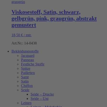
Viskosestoff, Satin, schwarz,
gelbgrün, pink, graugrün, abstrakt
gemustert
18,50
€
/
mtr.
Art.Nr.: 14-0438
Bekleidungsstoffe
Jacquard
Panneau
Festliche Stoffe
Spitze
Pailletten
Samt
Satin
Chiffon
Seide
Seide – Drucke
Seide – Uni
Leinen