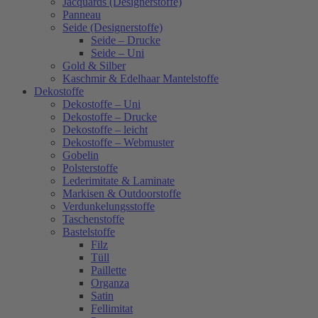
Jacquards (Designerstoffe)
Panneau
Seide (Designerstoffe)
Seide – Drucke
Seide – Uni
Gold & Silber
Kaschmir & Edelhaar Mantelstoffe
Dekostoffe
Dekostoffe – Uni
Dekostoffe – Drucke
Dekostoffe – leicht
Dekostoffe – Webmuster
Gobelin
Polsterstoffe
Lederimitate & Laminate
Markisen & Outdoorstoffe
Verdunkelungsstoffe
Taschenstoffe
Bastelstoffe
Filz
Tüll
Paillette
Organza
Satin
Fellimitat