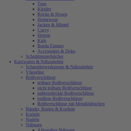
Tops
Kleider
Röcke & Hosen
Homewear
Jacken & Mäntel
Curvy
Herren
Kids
Burda Fantasy
Accessoires & Deko
Schnittmusterbücher
Kurzwaren & Nähzubehör
Schneiderwerkzeuge & Nähzubehör
Vlieseline
Reißverschlüsse
teilbare Reißverschlüsse
nicht teilbare Reißverschlüsse
nahtverdeckte Reißverschlüsse
endlose Reißverschlüsse
Reißverschlüsse mit Metallzähnchen
Bänder, Borten & Kordeln
Knöpfe
Nadeln
Nähgarn
Allesnäher Nähgarn