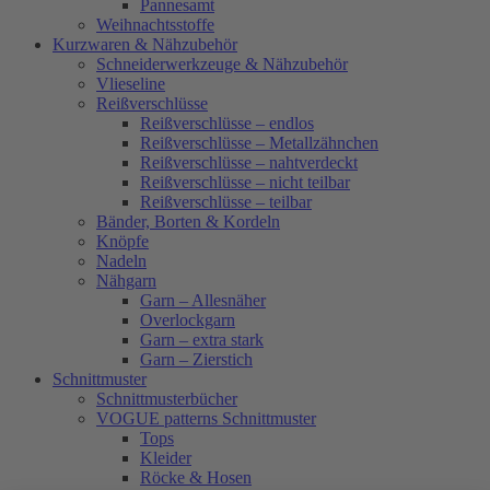
Pannesamt
Weihnachtsstoffe
Kurzwaren & Nähzubehör
Schneiderwerkzeuge & Nähzubehör
Vlieseline
Reißverschlüsse
Reißverschlüsse – endlos
Reißverschlüsse – Metallzähnchen
Reißverschlüsse – nahtverdeckt
Reißverschlüsse – nicht teilbar
Reißverschlüsse – teilbar
Bänder, Borten & Kordeln
Knöpfe
Nadeln
Nähgarn
Garn – Allesnäher
Overlockgarn
Garn – extra stark
Garn – Zierstich
Schnittmuster
Schnittmusterbücher
VOGUE patterns Schnittmuster
Tops
Kleider
Röcke & Hosen