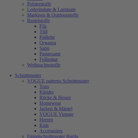
Polsterstoffe
Lederimitate & Laminate
Markisen & Outdoorstoffe
Bastelstoffe
Filz
Tüll
Paillette
Organza
Satin
Pannesamt
Fellimitat
Weihnachtsstoffe
Schnittmuster
VOGUE patterns Schnittmuster
Tops
Kleider
Röcke & Hosen
Homewear
Jacken & Mäntel
VOGUE Vintage
Herren
Kids
Accessoires
Einzelschnittmuster Burda