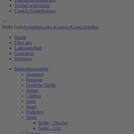
Datenschutzerklärung
Vertrag widerrufen
Cookie-Einstellungen
Hallo Gast
Anmelden oder Kunden-Konto erstellen
Home
Über uns
Ladengeschäft
Gutschein
Webshop
Bekleidungsstoffe
Jacquard
Panneau
Festliche Stoffe
Spitze
Chiffon
Satin
Samt
Pailletten
Seide
Seide – Drucke
Seide – Uni
Leinen