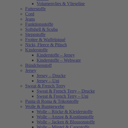
Volumenvlies & Vlieseline
Futterstoffe
Cord
Jeans
Funktionsstoffe
Softshell & Scuba
Steppstoffe
Frottee & Waffelpiqué
Nicki, Fleece & Plüsch
Kinderstoffe
Kinderstoffe – Jersey
Kinderstoffe – Webware
Bündchenstoff
Jersey
Jersey – Drucke
Jersey – Uni
Sweat & French Terry
Sweat & French Terry – Drucke
Sweat & French Terry – Uni
Punta di Roma & Trikotstoffe
Wolle & Buntgewebe
Wolle – Röcke & Kleiderstoffe
Wolle – Anzug & Kostümstoffe
Wolle – Jacken & Blousonstoffe
Wolle – Mäntel & Capestoffe