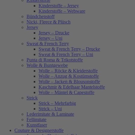
Kinderstoffe
Kinderstoffe – Jersey
Kinderstoffe – Webware
Bündchenstoff
Nicki, Fleece & Plüsch
Jersey
Jersey – Drucke
Jersey – Uni
Sweat & French Terry
Sweat & French Terry – Drucke
Sweat & French Terry – Uni
Punta di Roma & Trikotstoffe
Wolle & Buntgewebe
Wolle – Röcke & Kleiderstoffe
Wolle – Anzug & Kostümstoffe
Wolle – Jacken & Blousonstoffe
Kaschmir & Edelhaar Mantelstoffe
Wolle – Mäntel & Capestoffe
Strick
Strick – Mehrfarbig
Strick – Uni
Lederimitate & Laminate
Fellimitate
Kunstfaser
Couture & Designerstoffe