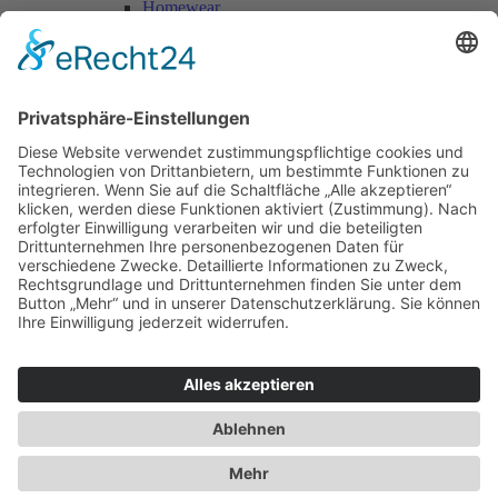
Homewear
Jacken & Mäntel
Vogue Vintage
Herren
Kids
Accessoires
Einzelschnittmuster Burda
Tops
Kleider
Röcke & Hosen
Homewear
Jacken & Mäntel
Curvy
Herren
Kids
Burda Fantasy
Accessoires & Deko
NEU im Shop
SALE
Suchen
Suchen
Bitte mindestens 5 Buschstaben oder Zahlen eingeben!