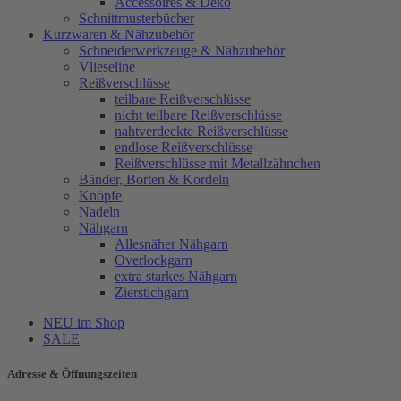
Accessoires & Deko
Schnittmusterbücher
Kurzwaren & Nähzubehör
Schneiderwerkzeuge & Nähzubehör
Vlieseline
Reißverschlüsse
teilbare Reißverschlüsse
nicht teilbare Reißverschlüsse
nahtverdeckte Reißverschlüsse
endlose Reißverschlüsse
Reißverschlüsse mit Metallzähnchen
Bänder, Borten & Kordeln
Knöpfe
Nadeln
Nähgarn
Allesnäher Nähgarn
Overlockgarn
extra starkes Nähgarn
Zierstichgarn
NEU im Shop
SALE
Adresse & Öffnungszeiten