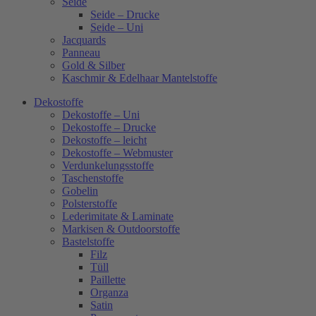
Seide
Seide – Drucke
Seide – Uni
Jacquards
Panneau
Gold & Silber
Kaschmir & Edelhaar Mantelstoffe
Dekostoffe
Dekostoffe – Uni
Dekostoffe – Drucke
Dekostoffe – leicht
Dekostoffe – Webmuster
Verdunkelungsstoffe
Taschenstoffe
Gobelin
Polsterstoffe
Lederimitate & Laminate
Markisen & Outdoorstoffe
Bastelstoffe
Filz
Tüll
Paillette
Organza
Satin