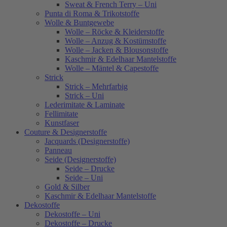
Sweat & French Terry – Uni
Punta di Roma & Trikotstoffe
Wolle & Buntgewebe
Wolle – Röcke & Kleiderstoffe
Wolle – Anzug & Kostümstoffe
Wolle – Jacken & Blousonstoffe
Kaschmir & Edelhaar Mantelstoffe
Wolle – Mäntel & Capestoffe
Strick
Strick – Mehrfarbig
Strick – Uni
Lederimitate & Laminate
Fellimitate
Kunstfaser
Couture & Designerstoffe
Jacquards (Designerstoffe)
Panneau
Seide (Designerstoffe)
Seide – Drucke
Seide – Uni
Gold & Silber
Kaschmir & Edelhaar Mantelstoffe
Dekostoffe
Dekostoffe – Uni
Dekostoffe – Drucke