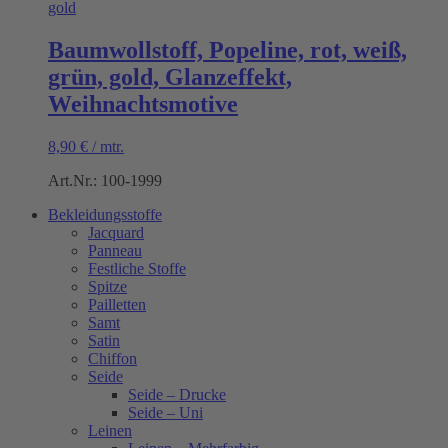
Baumwollstoff, Popeline, rot, weiß,
grün, gold, Glanzeffekt,
Weihnachtsmotive
8,90
€
/
mtr.
Art.Nr.: 100-1999
Bekleidungsstoffe
Jacquard
Panneau
Festliche Stoffe
Spitze
Pailletten
Samt
Satin
Chiffon
Seide
Seide – Drucke
Seide – Uni
Leinen