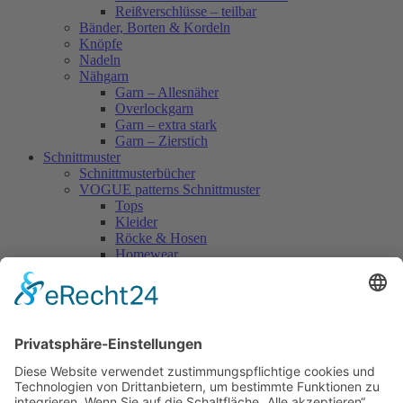
Reißverschlüsse – teilbar
Bänder, Borten & Kordeln
Knöpfe
Nadeln
Nähgarn
Garn – Allesnäher
Overlockgarn
Garn – extra stark
Garn – Zierstich
Schnittmuster
Schnittmusterbücher
VOGUE patterns Schnittmuster
Tops
Kleider
Röcke & Hosen
Homewear
Jacken & Mäntel
Vogue Vintage
Herren
Kids
Accessoires
Einzelschnittmuster Burda
Tops
Kleider
Röcke & Hosen