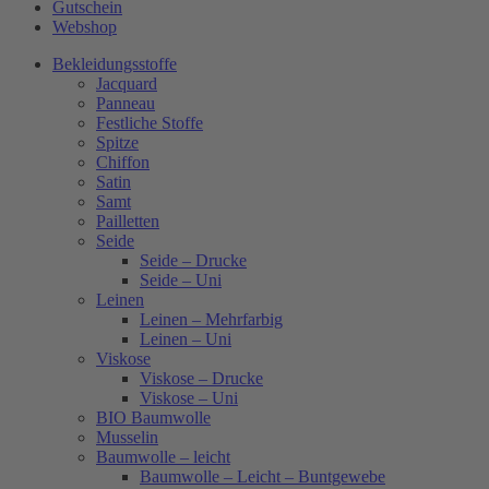
Gutschein
Webshop
Bekleidungsstoffe
Jacquard
Panneau
Festliche Stoffe
Spitze
Chiffon
Satin
Samt
Pailletten
Seide
Seide – Drucke
Seide – Uni
Leinen
Leinen – Mehrfarbig
Leinen – Uni
Viskose
Viskose – Drucke
Viskose – Uni
BIO Baumwolle
Musselin
Baumwolle – leicht
Baumwolle – Leicht – Buntgewebe