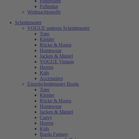
Pannesamt
Fellimitat
Weihnachtsstoffe
Schnittmuster
VOGUE patterns Schnittmuster
Tops
Kleider
Röcke & Hosen
Homewear
Jacken & Mäntel
VOGUE Vintage
Herren
Kids
Accessoires
Einzelschnittmuster Burda
Tops
Kleider
Röcke & Hosen
Homewear
Jacken & Mäntel
Curvy
Herren
Kids
Burda Fantasy