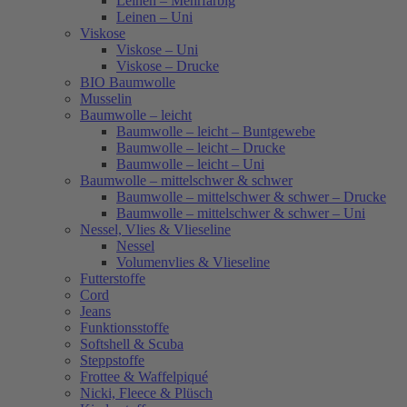
Leinen – Mehrfarbig
Leinen – Uni
Viskose
Viskose – Uni
Viskose – Drucke
BIO Baumwolle
Musselin
Baumwolle – leicht
Baumwolle – leicht – Buntgewebe
Baumwolle – leicht – Drucke
Baumwolle – leicht – Uni
Baumwolle – mittelschwer & schwer
Baumwolle – mittelschwer & schwer – Drucke
Baumwolle – mittelschwer & schwer – Uni
Nessel, Vlies & Vlieseline
Nessel
Volumenvlies & Vlieseline
Futterstoffe
Cord
Jeans
Funktionsstoffe
Softshell & Scuba
Steppstoffe
Frottee & Waffelpiqué
Nicki, Fleece & Plüsch