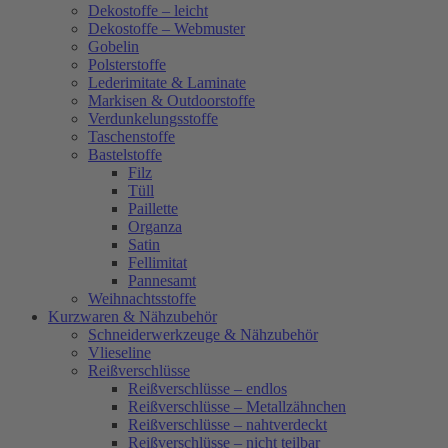
Dekostoffe – leicht
Dekostoffe – Webmuster
Gobelin
Polsterstoffe
Lederimitate & Laminate
Markisen & Outdoorstoffe
Verdunkelungsstoffe
Taschenstoffe
Bastelstoffe
Filz
Tüll
Paillette
Organza
Satin
Fellimitat
Pannesamt
Weihnachtsstoffe
Kurzwaren & Nähzubehör
Schneiderwerkzeuge & Nähzubehör
Vlieseline
Reißverschlüsse
Reißverschlüsse – endlos
Reißverschlüsse – Metallzähnchen
Reißverschlüsse – nahtverdeckt
Reißverschlüsse – nicht teilbar