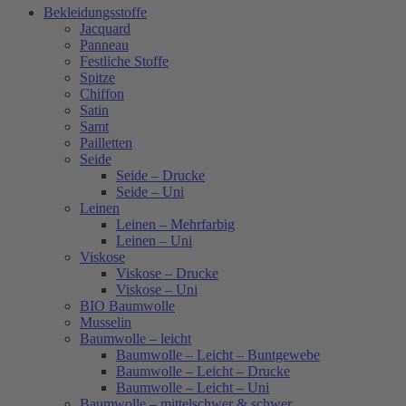
Bekleidungsstoffe
Jacquard
Panneau
Festliche Stoffe
Spitze
Chiffon
Satin
Samt
Pailletten
Seide
Seide – Drucke
Seide – Uni
Leinen
Leinen – Mehrfarbig
Leinen – Uni
Viskose
Viskose – Drucke
Viskose – Uni
BIO Baumwolle
Musselin
Baumwolle – leicht
Baumwolle – Leicht – Buntgewebe
Baumwolle – Leicht – Drucke
Baumwolle – Leicht – Uni
Baumwolle – mittelschwer & schwer