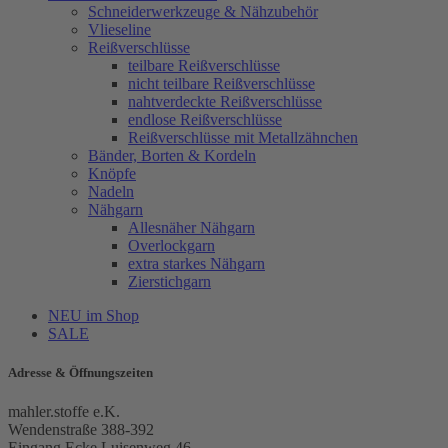
Schneiderwerkzeuge & Nähzubehör
Vlieseline
Reißverschlüsse
teilbare Reißverschlüsse
nicht teilbare Reißverschlüsse
nahtverdeckte Reißverschlüsse
endlose Reißverschlüsse
Reißverschlüsse mit Metallzähnchen
Bänder, Borten & Kordeln
Knöpfe
Nadeln
Nähgarn
Allesnäher Nähgarn
Overlockgarn
extra starkes Nähgarn
Zierstichgarn
NEU im Shop
SALE
Adresse & Öffnungszeiten
mahler.stoffe e.K.
Wendenstraße 388-392
Eingang Ecke Luisenweg 46