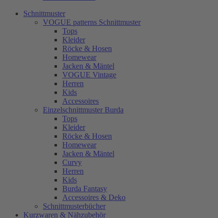
Schnittmuster
VOGUE patterns Schnittmuster
Tops
Kleider
Röcke & Hosen
Homewear
Jacken & Mäntel
VOGUE Vintage
Herren
Kids
Accessoires
Einzelschnittmuster Burda
Tops
Kleider
Röcke & Hosen
Homewear
Jacken & Mäntel
Curvy
Herren
Kids
Burda Fantasy
Accessoires & Deko
Schnittmusterbücher
Kurzwaren & Nähzubehör