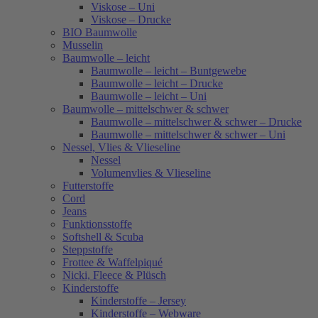
Viskose – Uni
Viskose – Drucke
BIO Baumwolle
Musselin
Baumwolle – leicht
Baumwolle – leicht – Buntgewebe
Baumwolle – leicht – Drucke
Baumwolle – leicht – Uni
Baumwolle – mittelschwer & schwer
Baumwolle – mittelschwer & schwer – Drucke
Baumwolle – mittelschwer & schwer – Uni
Nessel, Vlies & Vlieseline
Nessel
Volumenvlies & Vlieseline
Futterstoffe
Cord
Jeans
Funktionsstoffe
Softshell & Scuba
Steppstoffe
Frottee & Waffelpiqué
Nicki, Fleece & Plüsch
Kinderstoffe
Kinderstoffe – Jersey
Kinderstoffe – Webware