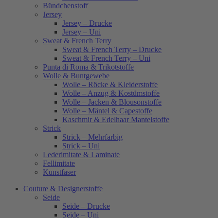
Bündchenstoff
Jersey
Jersey – Drucke
Jersey – Uni
Sweat & French Terry
Sweat & French Terry – Drucke
Sweat & French Terry – Uni
Punta di Roma & Trikotstoffe
Wolle & Buntgewebe
Wolle – Röcke & Kleiderstoffe
Wolle – Anzug & Kostümstoffe
Wolle – Jacken & Blousonstoffe
Wolle – Mäntel & Capestoffe
Kaschmir & Edelhaar Mantelstoffe
Strick
Strick – Mehrfarbig
Strick – Uni
Lederimitate & Laminate
Fellimitate
Kunstfaser
Couture & Designerstoffe
Seide
Seide – Drucke
Seide – Uni