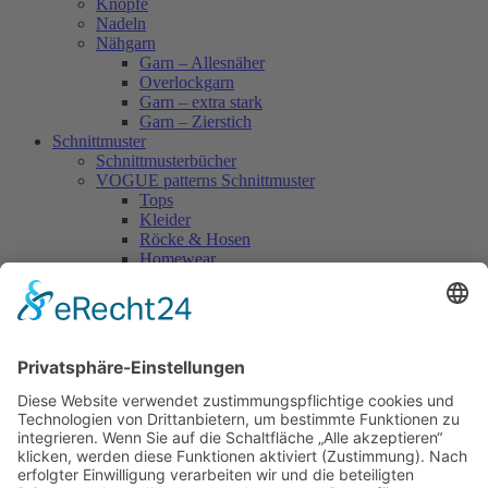
Knöpfe
Nadeln
Nähgarn
Garn – Allesnäher
Overlockgarn
Garn – extra stark
Garn – Zierstich
Schnittmuster
Schnittmusterbücher
VOGUE patterns Schnittmuster
Tops
Kleider
Röcke & Hosen
Homewear
Jacken & Mäntel
Vogue Vintage
Herren
Kids
Accessoires
Einzelschnittmuster Burda
Tops
Kleider
Röcke & Hosen
Homewear
Jacken & Mäntel