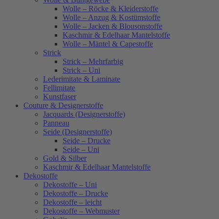
Wolle – Röcke & Kleiderstoffe
Wolle – Anzug & Kostümstoffe
Wolle – Jacken & Blousonstoffe
Kaschmir & Edelhaar Mantelstoffe
Wolle – Mäntel & Capestoffe
Strick
Strick – Mehrfarbig
Strick – Uni
Lederimitate & Laminate
Fellimitate
Kunstfaser
Couture & Designerstoffe
Jacquards (Designerstoffe)
Panneau
Seide (Designerstoffe)
Seide – Drucke
Seide – Uni
Gold & Silber
Kaschmir & Edelhaar Mantelstoffe
Dekostoffe
Dekostoffe – Uni
Dekostoffe – Drucke
Dekostoffe – leicht
Dekostoffe – Webmuster