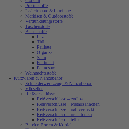
Gobelin
Polsterstoffe
Lederimitate & Laminate
Markisen & Outdoorstoffe
Verdunkelungsstoffe
Taschenstoffe
Bastelstoffe
Filz
Tüll
Paillette
Organza
Satin
Fellimitat
Pannesamt
Weihnachtsstoffe
Kurzwaren & Nähzubehör
Schneiderwerkzeuge & Nähzubehör
Vlieseline
Reißverschlüsse
Reißverschlüsse – endlos
Reißverschlüsse – Metallzähnchen
Reißverschlüsse – nahtverdeckt
Reißverschlüsse – nicht teilbar
Reißverschlüsse – teilbar
Bänder, Borten & Kordeln