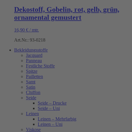
Dekostoff, Gobelin, rot, gelb, grün,
ornamental gemustert
16,90
€
/
mtr.
Art.Nr.: 93-0218
Bekleidungsstoffe
Jacquard
Panneau
Festliche Stoffe
Spitze
Pailletten
Samt
Satin
Chiffon
Seide
Seide – Drucke
Seide – Uni
Leinen
Leinen – Mehrfarbig
Leinen – Uni
Viskose