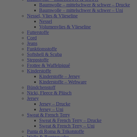
Baumwolle – mittelschwer & schwer – Drucke
Baumwolle – mittelschwer & schwer – Uni
Nessel, Vlies & Vlieseline
Nessel
Volumenvlies & Vlieseline
Futterstoffe
Cord
Jeans
Funktionsstoffe
Softshell & Scuba
Steppstoffe
Frottee & Waffelpiqué
Kinderstoffe
Kinderstoffe – Jersey
Kinderstoffe – Webware
Bündchenstoff
Nicki, Fleece & Plüsch
Jersey
Jersey – Drucke
Jersey – Uni
Sweat & French Terry
Sweat & French Terry – Drucke
Sweat & French Terry – Uni
Punta di Roma & Trikotstoffe
Wolle & Buntgewebe