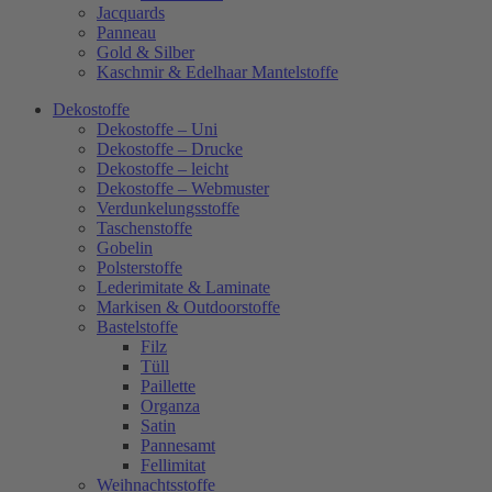
Jacquards
Panneau
Gold & Silber
Kaschmir & Edelhaar Mantelstoffe
Dekostoffe
Dekostoffe – Uni
Dekostoffe – Drucke
Dekostoffe – leicht
Dekostoffe – Webmuster
Verdunkelungsstoffe
Taschenstoffe
Gobelin
Polsterstoffe
Lederimitate & Laminate
Markisen & Outdoorstoffe
Bastelstoffe
Filz
Tüll
Paillette
Organza
Satin
Pannesamt
Fellimitat
Weihnachtsstoffe