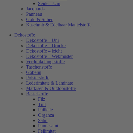
Seide – Uni
Jacquards
Panneau
Gold & Silber
Kaschmir & Edelhaar Mantelstoffe
Dekostoffe
Dekostoffe – Uni
Dekostoffe – Drucke
Dekostoffe – leicht
Dekostoffe – Webmuster
Verdunkelungsstoffe
Taschenstoffe
Gobelin
Polsterstoffe
Lederimitate & Laminate
Markisen & Outdoorstoffe
Bastelstoffe
Filz
Tüll
Paillette
Organza
Satin
Pannesamt
Fellimitat