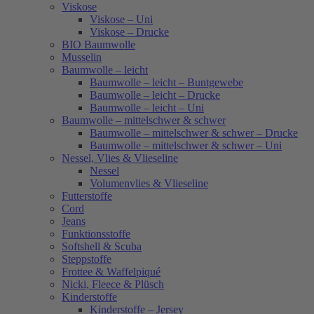
Viskose
Viskose – Uni
Viskose – Drucke
BIO Baumwolle
Musselin
Baumwolle – leicht
Baumwolle – leicht – Buntgewebe
Baumwolle – leicht – Drucke
Baumwolle – leicht – Uni
Baumwolle – mittelschwer & schwer
Baumwolle – mittelschwer & schwer – Drucke
Baumwolle – mittelschwer & schwer – Uni
Nessel, Vlies & Vlieseline
Nessel
Volumenvlies & Vlieseline
Futterstoffe
Cord
Jeans
Funktionsstoffe
Softshell & Scuba
Steppstoffe
Frottee & Waffelpiqué
Nicki, Fleece & Plüsch
Kinderstoffe
Kinderstoffe – Jersey