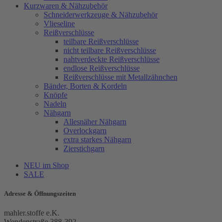
Kurzwaren & Nähzubehör
Schneiderwerkzeuge & Nähzubehör
Vlieseline
Reißverschlüsse
teilbare Reißverschlüsse
nicht teilbare Reißverschlüsse
nahtverdeckte Reißverschlüsse
endlose Reißverschlüsse
Reißverschlüsse mit Metallzähnchen
Bänder, Borten & Kordeln
Knöpfe
Nadeln
Nähgarn
Allesnäher Nähgarn
Overlockgarn
extra starkes Nähgarn
Zierstichgarn
NEU im Shop
SALE
Adresse & Öffnungszeiten
mahler.stoffe e.K.
Wendenstraße 388-392