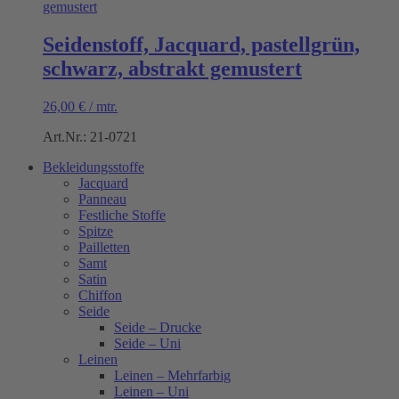
Seidenstoff, Jacquard, pastellgrün,
schwarz, abstrakt gemustert
26,00
€
/
mtr.
Art.Nr.: 21-0721
Bekleidungsstoffe
Jacquard
Panneau
Festliche Stoffe
Spitze
Pailletten
Samt
Satin
Chiffon
Seide
Seide – Drucke
Seide – Uni
Leinen
Leinen – Mehrfarbig
Leinen – Uni