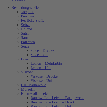
Bekleidungsstoffe
Jacquard
Panneau
Festliche Stoffe
Spitze
Chiffon
Satin
Samt
Pailletten
Seide
Seide – Drucke
Seide – Uni
Leinen
Leinen – Mehrfarbig
Leinen – Uni
Viskose
Viskose – Drucke
Viskose – Uni
BIO Baumwolle
Musselin
Baumwolle – leicht
Baumwolle – Leicht – Buntgewebe
Baumwolle – Leicht – Drucke
Baumwolle – Leicht – Uni