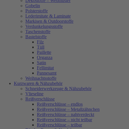
Dekostoffe – Webmuster
Gobelin
Polsterstoffe
Lederimitate & Laminate
Markisen & Outdoorstoffe
Verdunkelungsstoffe
Taschenstoffe
Bastelstoffe
Filz
Tüll
Paillette
Organza
Satin
Fellimitat
Pannesamt
Weihnachtsstoffe
Kurzwaren & Nähzubehör
Schneiderwerkzeuge & Nähzubehör
Vlieseline
Reißverschlüsse
Reißverschlüsse – endlos
Reißverschlüsse – Metallzähnchen
Reißverschlüsse – nahtverdeckt
Reißverschlüsse – nicht teilbar
Reißverschlüsse – teilbar