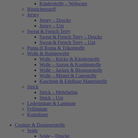
Kinderstoffe – Webware
Bündchenstoff
Jersey
Jersey – Drucke
Jersey – Uni
Sweat & French Terry
Sweat & French Terry – Drucke
Sweat & French Terry – Uni
Punta di Roma & Trikotstoffe
Wolle & Buntgewebe
Wolle – Röcke & Kleiderstoffe
Wolle – Anzug & Kostümstoffe
Wolle – Jacken & Blousonstoffe
Wolle – Mäntel & Capestoffe
Kaschmir & Edelhaar Mantelstoffe
Strick
Strick – Mehrfarbig
Strick – Uni
Lederimitate & Laminate
Fellimitate
Kunstfaser
Couture & Designerstoffe
Seide
Seide – Drucke