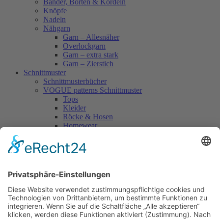
Bänder, Borten & Kordeln
Knöpfe
Nadeln
Nähgarn
Garn – Allesnäher
Overlockgarn
Garn – extra stark
Garn – Zierstich
Schnittmuster
Schnittmusterbücher
VOGUE patterns Schnittmuster
Tops
Kleider
Röcke & Hosen
Homewear
Jacken & Mäntel
Vogue Vintage
Herren
Kids
Accessoires
Einzelschnittmuster Burda
Tops
Kleider
Röcke & Hosen
Homewear