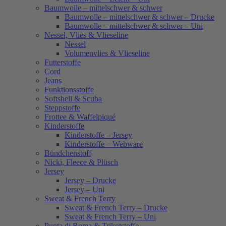
Baumwolle – mittelschwer & schwer
Baumwolle – mittelschwer & schwer – Drucke
Baumwolle – mittelschwer & schwer – Uni
Nessel, Vlies & Vlieseline
Nessel
Volumenvlies & Vlieseline
Futterstoffe
Cord
Jeans
Funktionsstoffe
Softshell & Scuba
Steppstoffe
Frottee & Waffelpiqué
Kinderstoffe
Kinderstoffe – Jersey
Kinderstoffe – Webware
Bündchenstoff
Nicki, Fleece & Plüsch
Jersey
Jersey – Drucke
Jersey – Uni
Sweat & French Terry
Sweat & French Terry – Drucke
Sweat & French Terry – Uni
Punta di Roma & Trikotstoffe