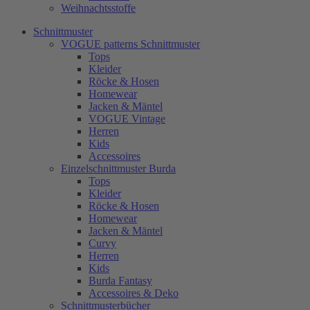
Weihnachtsstoffe
Schnittmuster
VOGUE patterns Schnittmuster
Tops
Kleider
Röcke & Hosen
Homewear
Jacken & Mäntel
VOGUE Vintage
Herren
Kids
Accessoires
Einzelschnittmuster Burda
Tops
Kleider
Röcke & Hosen
Homewear
Jacken & Mäntel
Curvy
Herren
Kids
Burda Fantasy
Accessoires & Deko
Schnittmusterbücher