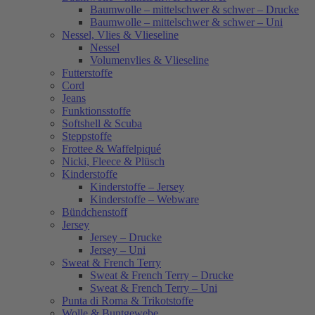
Baumwolle – mittelschwer & schwer – Drucke
Baumwolle – mittelschwer & schwer – Uni
Nessel, Vlies & Vlieseline
Nessel
Volumenvlies & Vlieseline
Futterstoffe
Cord
Jeans
Funktionsstoffe
Softshell & Scuba
Steppstoffe
Frottee & Waffelpiqué
Nicki, Fleece & Plüsch
Kinderstoffe
Kinderstoffe – Jersey
Kinderstoffe – Webware
Bündchenstoff
Jersey
Jersey – Drucke
Jersey – Uni
Sweat & French Terry
Sweat & French Terry – Drucke
Sweat & French Terry – Uni
Punta di Roma & Trikotstoffe
Wolle & Buntgewebe