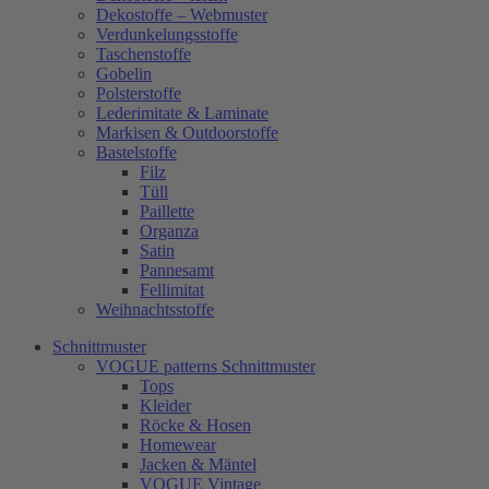
Dekostoffe – Webmuster
Verdunkelungsstoffe
Taschenstoffe
Gobelin
Polsterstoffe
Lederimitate & Laminate
Markisen & Outdoorstoffe
Bastelstoffe
Filz
Tüll
Paillette
Organza
Satin
Pannesamt
Fellimitat
Weihnachtsstoffe
Schnittmuster
VOGUE patterns Schnittmuster
Tops
Kleider
Röcke & Hosen
Homewear
Jacken & Mäntel
VOGUE Vintage