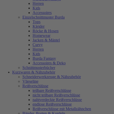
Herren
Kids
Accessoires
Einzelschnittmuster Burda
Tops
Kleider
Röcke & Hosen
Homewear
Jacken & Mäntel
Curvy
Herren
Kids
Burda Fantasy
Accessoires & Deko
Schnittmusterbücher
Kurzwaren & Nähzubehör
Schneiderwerkzeuge & Nähzubehör
Vlieseline
Reißverschlüsse
teilbare Reißverschlüsse
nicht teilbare Reißverschlüsse
nahtverdeckte Reißverschlüsse
endlose Reißverschlüsse
Reißverschlüsse mit Metallzähnchen
Bänder, Borten & Kordeln