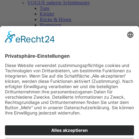
VOGUE patterns Schnittmuster
Tops
Kleider
Röcke & Hosen
Homewear
Jacken & Mäntel
Vogue Vintage
Herren
Kids
Accessoires
Einzelschnittmuster Burda
Tops
Kleider
Röcke & Hosen
Homewear
Jacken & Mäntel
Curvy
Herren
Kids
Burda Fantasy
Accessoires & Deko
NEU im Shop
SALE
Suchen