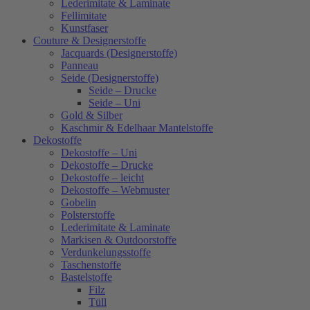
Lederimitate & Laminate
Fellimitate
Kunstfaser
Couture & Designerstoffe
Jacquards (Designerstoffe)
Panneau
Seide (Designerstoffe)
Seide – Drucke
Seide – Uni
Gold & Silber
Kaschmir & Edelhaar Mantelstoffe
Dekostoffe
Dekostoffe – Uni
Dekostoffe – Drucke
Dekostoffe – leicht
Dekostoffe – Webmuster
Gobelin
Polsterstoffe
Lederimitate & Laminate
Markisen & Outdoorstoffe
Verdunkelungsstoffe
Taschenstoffe
Bastelstoffe
Filz
Tüll