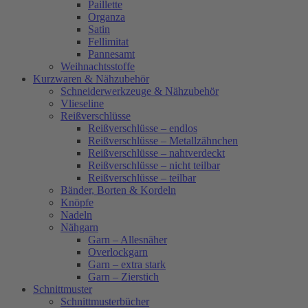
Paillette
Organza
Satin
Fellimitat
Pannesamt
Weihnachtsstoffe
Kurzwaren & Nähzubehör
Schneiderwerkzeuge & Nähzubehör
Vlieseline
Reißverschlüsse
Reißverschlüsse – endlos
Reißverschlüsse – Metallzähnchen
Reißverschlüsse – nahtverdeckt
Reißverschlüsse – nicht teilbar
Reißverschlüsse – teilbar
Bänder, Borten & Kordeln
Knöpfe
Nadeln
Nähgarn
Garn – Allesnäher
Overlockgarn
Garn – extra stark
Garn – Zierstich
Schnittmuster
Schnittmusterbücher