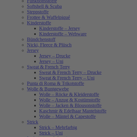
Funktionsstoffe
Softshell & Scuba
Steppstoffe
Frottee & Waffelpiqué
Kinderstoffe
Kinderstoffe – Jersey
Kinderstoffe – Webware
Bündchenstoff
Nicki, Fleece & Plüsch
Jersey
Jersey – Drucke
Jersey – Uni
Sweat & French Terry
Sweat & French Terry – Drucke
Sweat & French Terry – Uni
Punta di Roma & Trikotstoffe
Wolle & Buntgewebe
Wolle – Röcke & Kleiderstoffe
Wolle – Anzug & Kostümstoffe
Wolle – Jacken & Blousonstoffe
Kaschmir & Edelhaar Mantelstoffe
Wolle – Mäntel & Capestoffe
Strick
Strick – Mehrfarbig
Strick – Uni