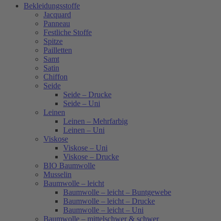
Bekleidungsstoffe
Jacquard
Panneau
Festliche Stoffe
Spitze
Pailletten
Samt
Satin
Chiffon
Seide
Seide – Drucke
Seide – Uni
Leinen
Leinen – Mehrfarbig
Leinen – Uni
Viskose
Viskose – Uni
Viskose – Drucke
BIO Baumwolle
Musselin
Baumwolle – leicht
Baumwolle – leicht – Buntgewebe
Baumwolle – leicht – Drucke
Baumwolle – leicht – Uni
Baumwolle – mittelschwer & schwer