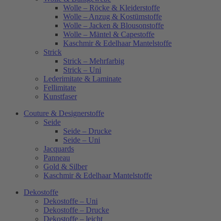
Wolle – Röcke & Kleiderstoffe
Wolle – Anzug & Kostümstoffe
Wolle – Jacken & Blousonstoffe
Wolle – Mäntel & Capestoffe
Kaschmir & Edelhaar Mantelstoffe
Strick
Strick – Mehrfarbig
Strick – Uni
Lederimitate & Laminate
Fellimitate
Kunstfaser
Couture & Designerstoffe
Seide
Seide – Drucke
Seide – Uni
Jacquards
Panneau
Gold & Silber
Kaschmir & Edelhaar Mantelstoffe
Dekostoffe
Dekostoffe – Uni
Dekostoffe – Drucke
Dekostoffe – leicht