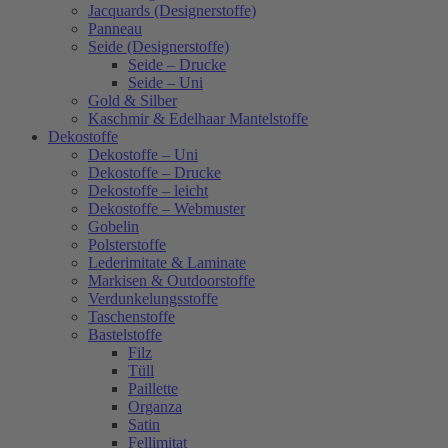
Jacquards (Designerstoffe)
Panneau
Seide (Designerstoffe)
Seide – Drucke
Seide – Uni
Gold & Silber
Kaschmir & Edelhaar Mantelstoffe
Dekostoffe
Dekostoffe – Uni
Dekostoffe – Drucke
Dekostoffe – leicht
Dekostoffe – Webmuster
Gobelin
Polsterstoffe
Lederimitate & Laminate
Markisen & Outdoorstoffe
Verdunkelungsstoffe
Taschenstoffe
Bastelstoffe
Filz
Tüll
Paillette
Organza
Satin
Fellimitat