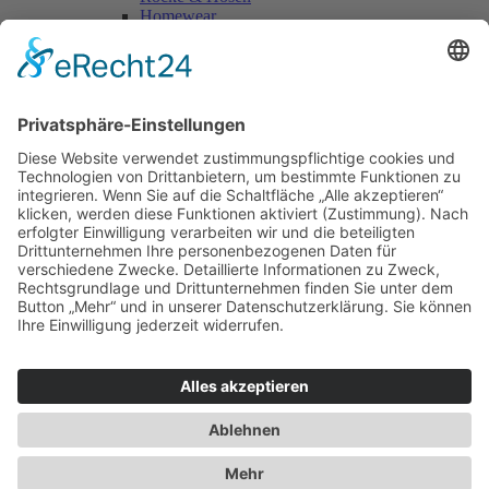
Homewear
Jacken & Mäntel
Vogue Vintage
Herren
Kids
Accessoires
Einzelschnittmuster Burda
Tops
Kleider
Röcke & Hosen
Homewear
Jacken & Mäntel
Curvy
Herren
Kids
Burda Fantasy
Accessoires & Deko
NEU im Shop
SALE
Suchen
Suchen
Bitte mindestens 5 Buschstaben oder Zahlen eingeben!