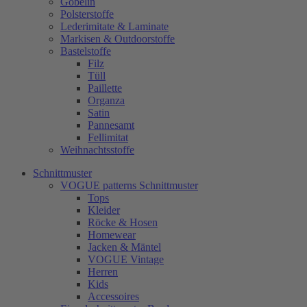
Gobelin
Polsterstoffe
Lederimitate & Laminate
Markisen & Outdoorstoffe
Bastelstoffe
Filz
Tüll
Paillette
Organza
Satin
Pannesamt
Fellimitat
Weihnachtsstoffe
Schnittmuster
VOGUE patterns Schnittmuster
Tops
Kleider
Röcke & Hosen
Homewear
Jacken & Mäntel
VOGUE Vintage
Herren
Kids
Accessoires