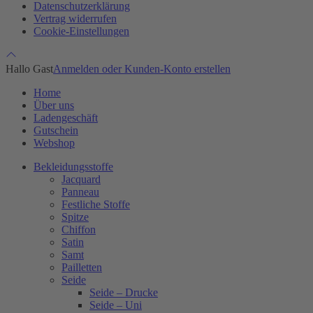
Datenschutzerklärung
Vertrag widerrufen
Cookie-Einstellungen
Hallo Gast
Anmelden oder Kunden-Konto erstellen
Home
Über uns
Ladengeschäft
Gutschein
Webshop
Bekleidungsstoffe
Jacquard
Panneau
Festliche Stoffe
Spitze
Chiffon
Satin
Samt
Pailletten
Seide
Seide – Drucke
Seide – Uni