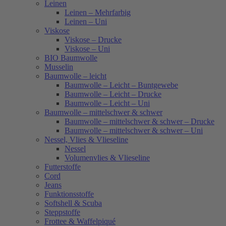
Leinen
Leinen – Mehrfarbig
Leinen – Uni
Viskose
Viskose – Drucke
Viskose – Uni
BIO Baumwolle
Musselin
Baumwolle – leicht
Baumwolle – Leicht – Buntgewebe
Baumwolle – Leicht – Drucke
Baumwolle – Leicht – Uni
Baumwolle – mittelschwer & schwer
Baumwolle – mittelschwer & schwer – Drucke
Baumwolle – mittelschwer & schwer – Uni
Nessel, Vlies & Vlieseline
Nessel
Volumenvlies & Vlieseline
Futterstoffe
Cord
Jeans
Funktionsstoffe
Softshell & Scuba
Steppstoffe
Frottee & Waffelpiqué