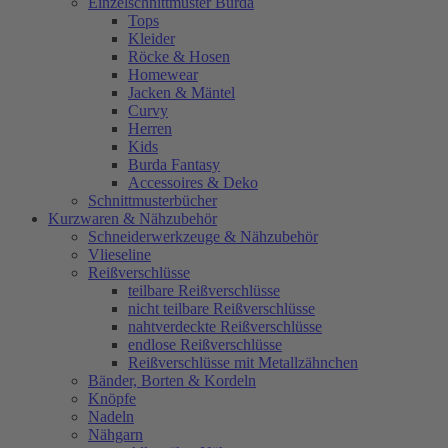
Einzelschnittmuster Burda
Tops
Kleider
Röcke & Hosen
Homewear
Jacken & Mäntel
Curvy
Herren
Kids
Burda Fantasy
Accessoires & Deko
Schnittmusterbücher
Kurzwaren & Nähzubehör
Schneiderwerkzeuge & Nähzubehör
Vlieseline
Reißverschlüsse
teilbare Reißverschlüsse
nicht teilbare Reißverschlüsse
nahtverdeckte Reißverschlüsse
endlose Reißverschlüsse
Reißverschlüsse mit Metallzähnchen
Bänder, Borten & Kordeln
Knöpfe
Nadeln
Nähgarn