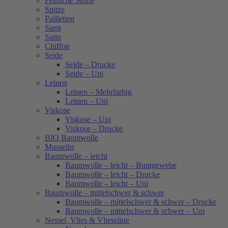
Festliche Stoffe
Spitze
Pailletten
Samt
Satin
Chiffon
Seide
Seide – Drucke
Seide – Uni
Leinen
Leinen – Mehrfarbig
Leinen – Uni
Viskose
Viskose – Uni
Viskose – Drucke
BIO Baumwolle
Musselin
Baumwolle – leicht
Baumwolle – leicht – Buntgewebe
Baumwolle – leicht – Drucke
Baumwolle – leicht – Uni
Baumwolle – mittelschwer & schwer
Baumwolle – mittelschwer & schwer – Drucke
Baumwolle – mittelschwer & schwer – Uni
Nessel, Vlies & Vlieseline