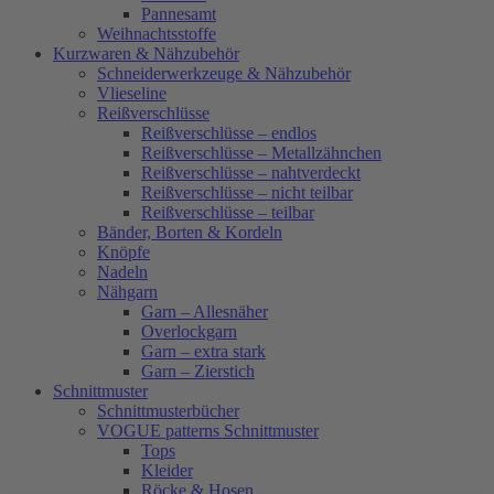
Pannesamt
Weihnachtsstoffe
Kurzwaren & Nähzubehör
Schneiderwerkzeuge & Nähzubehör
Vlieseline
Reißverschlüsse
Reißverschlüsse – endlos
Reißverschlüsse – Metallzähnchen
Reißverschlüsse – nahtverdeckt
Reißverschlüsse – nicht teilbar
Reißverschlüsse – teilbar
Bänder, Borten & Kordeln
Knöpfe
Nadeln
Nähgarn
Garn – Allesnäher
Overlockgarn
Garn – extra stark
Garn – Zierstich
Schnittmuster
Schnittmusterbücher
VOGUE patterns Schnittmuster
Tops
Kleider
Röcke & Hosen