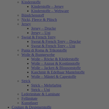
Kinderstoffe
Kinderstoffe – Jersey
Kinderstoffe – Webware
Bündchenstoff
Nicki, Fleece & Plüsch
Jersey
Jersey – Drucke
Jersey – Uni
Sweat & French Terry
Sweat & French Terry – Drucke
Sweat & French Terry – Uni
Punta di Roma & Trikotstoffe
Wolle & Buntgewebe
Wolle – Röcke & Kleiderstoffe
Wolle – Anzug & Kostümstoffe
Wolle – Jacken & Blousonstoffe
Kaschmir & Edelhaar Mantelstoffe
Wolle – Mäntel & Capestoffe
Strick
Strick – Mehrfarbig
Strick – Uni
Lederimitate & Laminate
Fellimitate
Kunstfaser
Couture & Designerstoffe