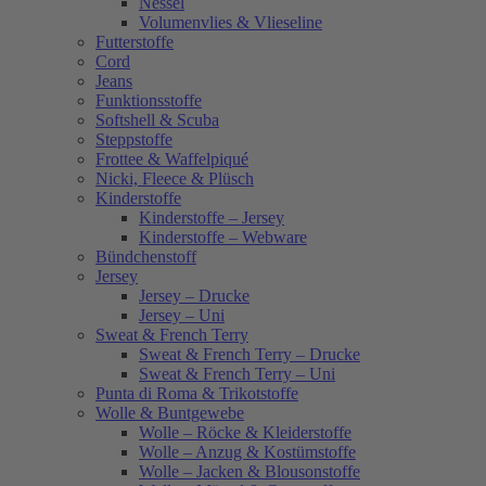
Nessel
Volumenvlies & Vlieseline
Futterstoffe
Cord
Jeans
Funktionsstoffe
Softshell & Scuba
Steppstoffe
Frottee & Waffelpiqué
Nicki, Fleece & Plüsch
Kinderstoffe
Kinderstoffe – Jersey
Kinderstoffe – Webware
Bündchenstoff
Jersey
Jersey – Drucke
Jersey – Uni
Sweat & French Terry
Sweat & French Terry – Drucke
Sweat & French Terry – Uni
Punta di Roma & Trikotstoffe
Wolle & Buntgewebe
Wolle – Röcke & Kleiderstoffe
Wolle – Anzug & Kostümstoffe
Wolle – Jacken & Blousonstoffe