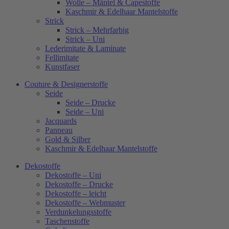
Wolle – Mäntel & Capestoffe
Kaschmir & Edelhaar Mantelstoffe
Strick
Strick – Mehrfarbig
Strick – Uni
Lederimitate & Laminate
Fellimitate
Kunstfaser
Couture & Designerstoffe
Seide
Seide – Drucke
Seide – Uni
Jacquards
Panneau
Gold & Silber
Kaschmir & Edelhaar Mantelstoffe
Dekostoffe
Dekostoffe – Uni
Dekostoffe – Drucke
Dekostoffe – leicht
Dekostoffe – Webmuster
Verdunkelungsstoffe
Taschenstoffe