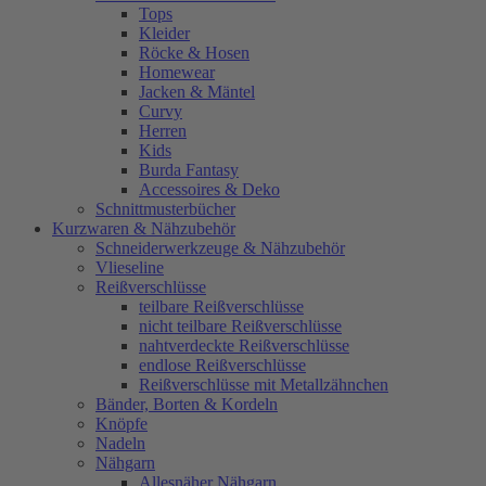
Tops
Kleider
Röcke & Hosen
Homewear
Jacken & Mäntel
Curvy
Herren
Kids
Burda Fantasy
Accessoires & Deko
Schnittmusterbücher
Kurzwaren & Nähzubehör
Schneiderwerkzeuge & Nähzubehör
Vlieseline
Reißverschlüsse
teilbare Reißverschlüsse
nicht teilbare Reißverschlüsse
nahtverdeckte Reißverschlüsse
endlose Reißverschlüsse
Reißverschlüsse mit Metallzähnchen
Bänder, Borten & Kordeln
Knöpfe
Nadeln
Nähgarn
Allesnäher Nähgarn