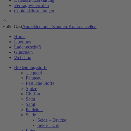
Datenschutzerklärung
Vertrag widerrufen
Cookie-Einstellungen
Hallo Gast
Anmelden oder Kunden-Konto erstellen
Home
Über uns
Ladengeschäft
Gutschein
Webshop
Bekleidungsstoffe
Jacquard
Panneau
Festliche Stoffe
Spitze
Chiffon
Satin
Samt
Pailletten
Seide
Seide – Drucke
Seide – Uni
Leinen