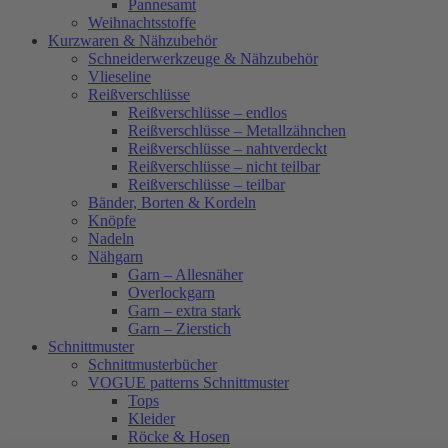
Pannesamt
Weihnachtsstoffe
Kurzwaren & Nähzubehör
Schneiderwerkzeuge & Nähzubehör
Vlieseline
Reißverschlüsse
Reißverschlüsse – endlos
Reißverschlüsse – Metallzähnchen
Reißverschlüsse – nahtverdeckt
Reißverschlüsse – nicht teilbar
Reißverschlüsse – teilbar
Bänder, Borten & Kordeln
Knöpfe
Nadeln
Nähgarn
Garn – Allesnäher
Overlockgarn
Garn – extra stark
Garn – Zierstich
Schnittmuster
Schnittmusterbücher
VOGUE patterns Schnittmuster
Tops
Kleider
Röcke & Hosen