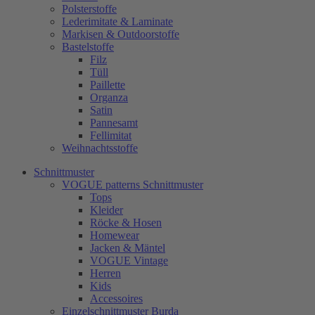
Polsterstoffe
Lederimitate & Laminate
Markisen & Outdoorstoffe
Bastelstoffe
Filz
Tüll
Paillette
Organza
Satin
Pannesamt
Fellimitat
Weihnachtsstoffe
Schnittmuster
VOGUE patterns Schnittmuster
Tops
Kleider
Röcke & Hosen
Homewear
Jacken & Mäntel
VOGUE Vintage
Herren
Kids
Accessoires
Einzelschnittmuster Burda