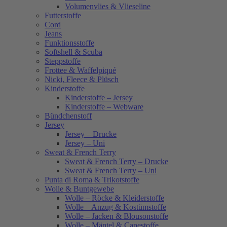
Volumenvlies & Vlieseline
Futterstoffe
Cord
Jeans
Funktionsstoffe
Softshell & Scuba
Steppstoffe
Frottee & Waffelpiqué
Nicki, Fleece & Plüsch
Kinderstoffe
Kinderstoffe – Jersey
Kinderstoffe – Webware
Bündchenstoff
Jersey
Jersey – Drucke
Jersey – Uni
Sweat & French Terry
Sweat & French Terry – Drucke
Sweat & French Terry – Uni
Punta di Roma & Trikotstoffe
Wolle & Buntgewebe
Wolle – Röcke & Kleiderstoffe
Wolle – Anzug & Kostümstoffe
Wolle – Jacken & Blousonstoffe
Wolle – Mäntel & Capestoffe