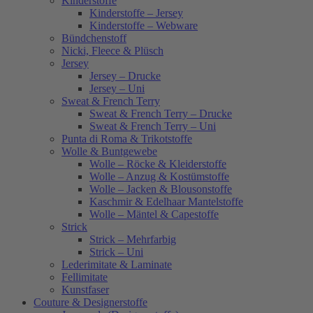
Kinderstoffe
Kinderstoffe – Jersey
Kinderstoffe – Webware
Bündchenstoff
Nicki, Fleece & Plüsch
Jersey
Jersey – Drucke
Jersey – Uni
Sweat & French Terry
Sweat & French Terry – Drucke
Sweat & French Terry – Uni
Punta di Roma & Trikotstoffe
Wolle & Buntgewebe
Wolle – Röcke & Kleiderstoffe
Wolle – Anzug & Kostümstoffe
Wolle – Jacken & Blousonstoffe
Kaschmir & Edelhaar Mantelstoffe
Wolle – Mäntel & Capestoffe
Strick
Strick – Mehrfarbig
Strick – Uni
Lederimitate & Laminate
Fellimitate
Kunstfaser
Couture & Designerstoffe