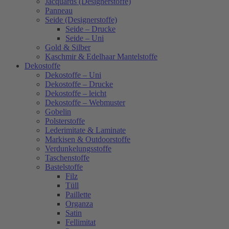
Jacquards (Designerstoffe)
Panneau
Seide (Designerstoffe)
Seide – Drucke
Seide – Uni
Gold & Silber
Kaschmir & Edelhaar Mantelstoffe
Dekostoffe
Dekostoffe – Uni
Dekostoffe – Drucke
Dekostoffe – leicht
Dekostoffe – Webmuster
Gobelin
Polsterstoffe
Lederimitate & Laminate
Markisen & Outdoorstoffe
Verdunkelungsstoffe
Taschenstoffe
Bastelstoffe
Filz
Tüll
Paillette
Organza
Satin
Fellimitat