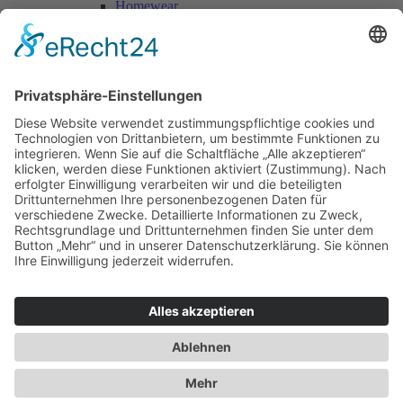
Homewear
Jacken & Mäntel
Vogue Vintage
Herren
Kids
Accessoires
Einzelschnittmuster Burda
Tops
Kleider
Röcke & Hosen
Homewear
Jacken & Mäntel
Curvy
Herren
Kids
Burda Fantasy
Accessoires & Deko
NEU im Shop
SALE
Suchen
Suchen
Bitte mindestens 5 Buschstaben oder Zahlen eingeben!