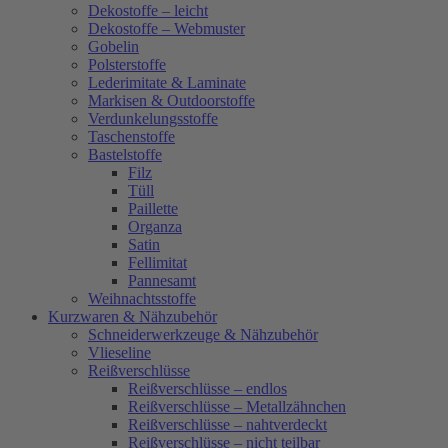
Dekostoffe – leicht
Dekostoffe – Webmuster
Gobelin
Polsterstoffe
Lederimitate & Laminate
Markisen & Outdoorstoffe
Verdunkelungsstoffe
Taschenstoffe
Bastelstoffe
Filz
Tüll
Paillette
Organza
Satin
Fellimitat
Pannesamt
Weihnachtsstoffe
Kurzwaren & Nähzubehör
Schneiderwerkzeuge & Nähzubehör
Vlieseline
Reißverschlüsse
Reißverschlüsse – endlos
Reißverschlüsse – Metallzähnchen
Reißverschlüsse – nahtverdeckt
Reißverschlüsse – nicht teilbar