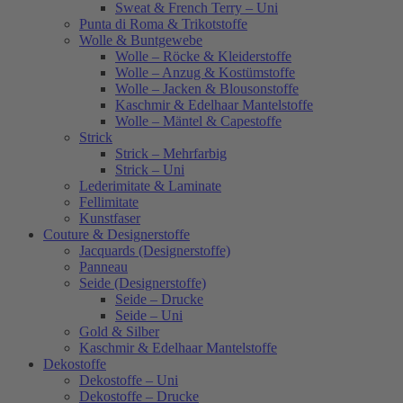
Sweat & French Terry – Uni
Punta di Roma & Trikotstoffe
Wolle & Buntgewebe
Wolle – Röcke & Kleiderstoffe
Wolle – Anzug & Kostümstoffe
Wolle – Jacken & Blousonstoffe
Kaschmir & Edelhaar Mantelstoffe
Wolle – Mäntel & Capestoffe
Strick
Strick – Mehrfarbig
Strick – Uni
Lederimitate & Laminate
Fellimitate
Kunstfaser
Couture & Designerstoffe
Jacquards (Designerstoffe)
Panneau
Seide (Designerstoffe)
Seide – Drucke
Seide – Uni
Gold & Silber
Kaschmir & Edelhaar Mantelstoffe
Dekostoffe
Dekostoffe – Uni
Dekostoffe – Drucke