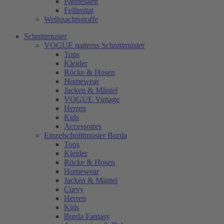
Pannesamt
Fellimitat
Weihnachtsstoffe
Schnittmuster
VOGUE patterns Schnittmuster
Tops
Kleider
Röcke & Hosen
Homewear
Jacken & Mäntel
VOGUE Vintage
Herren
Kids
Accessoires
Einzelschnittmuster Burda
Tops
Kleider
Röcke & Hosen
Homewear
Jacken & Mäntel
Curvy
Herren
Kids
Burda Fantasy