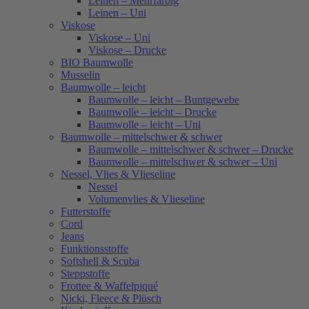
Leinen – Mehrfarbig
Leinen – Uni
Viskose
Viskose – Uni
Viskose – Drucke
BIO Baumwolle
Musselin
Baumwolle – leicht
Baumwolle – leicht – Buntgewebe
Baumwolle – leicht – Drucke
Baumwolle – leicht – Uni
Baumwolle – mittelschwer & schwer
Baumwolle – mittelschwer & schwer – Drucke
Baumwolle – mittelschwer & schwer – Uni
Nessel, Vlies & Vlieseline
Nessel
Volumenvlies & Vlieseline
Futterstoffe
Cord
Jeans
Funktionsstoffe
Softshell & Scuba
Steppstoffe
Frottee & Waffelpiqué
Nicki, Fleece & Plüsch