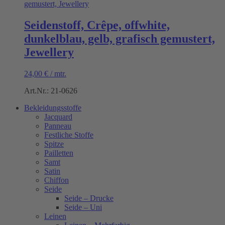
Seidenstoff, Crêpe, offwhite,
dunkelblau, gelb, grafisch gemustert,
Jewellery
24,00
€
/
mtr.
Art.Nr.: 21-0626
Bekleidungsstoffe
Jacquard
Panneau
Festliche Stoffe
Spitze
Pailletten
Samt
Satin
Chiffon
Seide
Seide – Drucke
Seide – Uni
Leinen