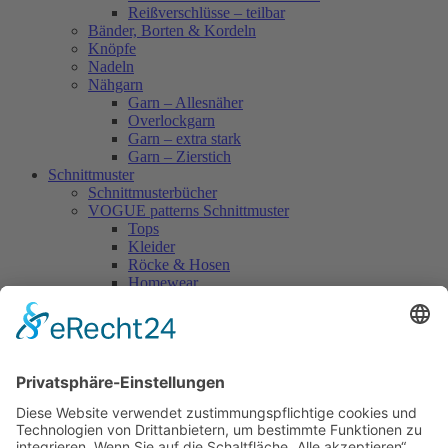
Reißverschlüsse – teilbar
Bänder, Borten & Kordeln
Knöpfe
Nadeln
Nähgarn
Garn – Allesnäher
Overlockgarn
Garn – extra stark
Garn – Zierstich
Schnittmuster
Schnittmusterbücher
VOGUE patterns Schnittmuster
Tops
Kleider
Röcke & Hosen
Homewear
Jacken & Mäntel
Vogue Vintage
Herren
Kids
Accessoires
Einzelschnittmuster Burda
Tops
Kleider
Röcke & Hosen