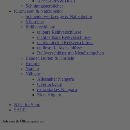
Accessoires & Deko
Schnittmusterbücher
Kurzwaren & Nähzubehör
Schneiderwerkzeuge & Nähzubehör
Vlieseline
Reißverschlüsse
teilbare Reißverschlüsse
nicht teilbare Reißverschlüsse
nahtverdeckte Reißverschlüsse
endlose Reißverschlüsse
Reißverschlüsse mit Metallzähnchen
Bänder, Borten & Kordeln
Knöpfe
Nadeln
Nähgarn
Allesnäher Nähgarn
Overlockgarn
extra starkes Nähgarn
Zierstichgarn
NEU im Shop
SALE
Adresse & Öffnungszeiten