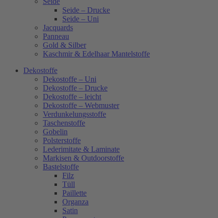
Seide
Seide – Drucke
Seide – Uni
Jacquards
Panneau
Gold & Silber
Kaschmir & Edelhaar Mantelstoffe
Dekostoffe
Dekostoffe – Uni
Dekostoffe – Drucke
Dekostoffe – leicht
Dekostoffe – Webmuster
Verdunkelungsstoffe
Taschenstoffe
Gobelin
Polsterstoffe
Lederimitate & Laminate
Markisen & Outdoorstoffe
Bastelstoffe
Filz
Tüll
Paillette
Organza
Satin