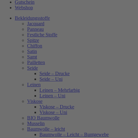
Gutschein
Webshop
Bekleidungsstoffe
Jacquard
Panneau
Festliche Stoffe
Spitze
Chiffon
Satin
Samt
Pailletten
Seide
Seide – Drucke
Seide – Uni
Leinen
Leinen – Mehrfarbig
Leinen – Uni
Viskose
Viskose – Drucke
Viskose – Uni
BIO Baumwolle
Musselin
Baumwolle – leicht
Baumwolle – Leicht – Buntgewebe