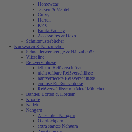
Homewear
Jacken & Mäntel
Curvy
Herren
Kids
Burda Fantasy
Accessoires & Deko
Schnittmusterbücher
Kurzwaren & Nähzubehör
Schneiderwerkzeuge & Nähzubehör
Vlieseline
Reißverschlüsse
teilbare Reißverschlüsse
nicht teilbare Reißverschlüsse
nahtverdeckte Reißverschlüsse
endlose Reißverschlüsse
Reißverschlüsse mit Metallzähnchen
Bänder, Borten & Kordeln
Knöpfe
Nadeln
Nähgarn
Allesnäher Nähgarn
Overlockgarn
extra starkes Nähgarn
Zierstichgarn