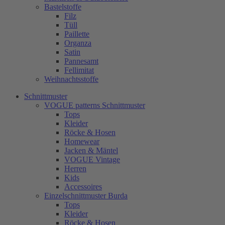
Bastelstoffe
Filz
Tüll
Paillette
Organza
Satin
Pannesamt
Fellimitat
Weihnachtsstoffe
Schnittmuster
VOGUE patterns Schnittmuster
Tops
Kleider
Röcke & Hosen
Homewear
Jacken & Mäntel
VOGUE Vintage
Herren
Kids
Accessoires
Einzelschnittmuster Burda
Tops
Kleider
Röcke & Hosen