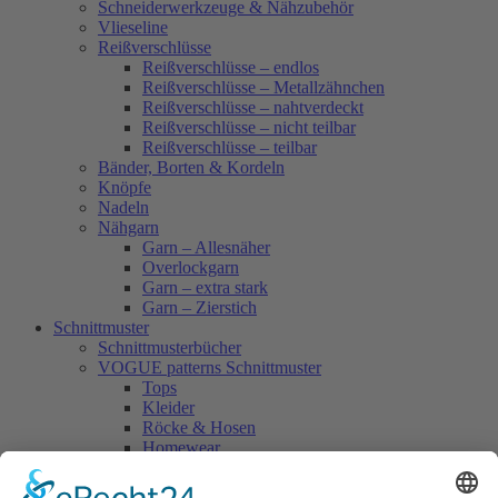
Schneiderwerkzeuge & Nähzubehör
Vlieseline
Reißverschlüsse
Reißverschlüsse – endlos
Reißverschlüsse – Metallzähnchen
Reißverschlüsse – nahtverdeckt
Reißverschlüsse – nicht teilbar
Reißverschlüsse – teilbar
Bänder, Borten & Kordeln
Knöpfe
Nadeln
Nähgarn
Garn – Allesnäher
Overlockgarn
Garn – extra stark
Garn – Zierstich
Schnittmuster
Schnittmusterbücher
VOGUE patterns Schnittmuster
Tops
Kleider
Röcke & Hosen
Homewear
Jacken & Mäntel
Vogue Vintage