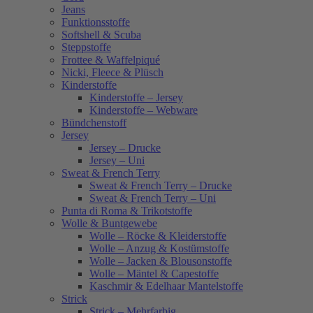
Jeans
Funktionsstoffe
Softshell & Scuba
Steppstoffe
Frottee & Waffelpiqué
Nicki, Fleece & Plüsch
Kinderstoffe
Kinderstoffe – Jersey
Kinderstoffe – Webware
Bündchenstoff
Jersey
Jersey – Drucke
Jersey – Uni
Sweat & French Terry
Sweat & French Terry – Drucke
Sweat & French Terry – Uni
Punta di Roma & Trikotstoffe
Wolle & Buntgewebe
Wolle – Röcke & Kleiderstoffe
Wolle – Anzug & Kostümstoffe
Wolle – Jacken & Blousonstoffe
Wolle – Mäntel & Capestoffe
Kaschmir & Edelhaar Mantelstoffe
Strick
Strick – Mehrfarbig