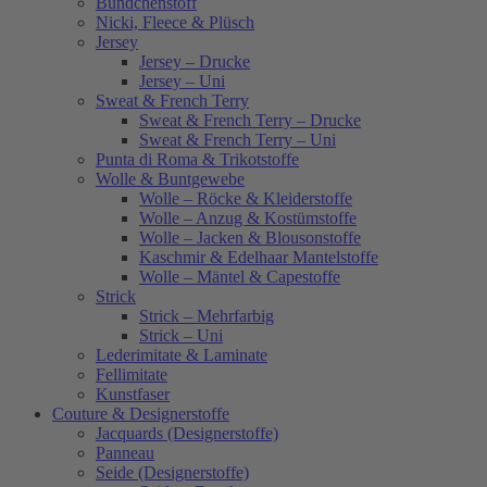
Bündchenstoff
Nicki, Fleece & Plüsch
Jersey
Jersey – Drucke
Jersey – Uni
Sweat & French Terry
Sweat & French Terry – Drucke
Sweat & French Terry – Uni
Punta di Roma & Trikotstoffe
Wolle & Buntgewebe
Wolle – Röcke & Kleiderstoffe
Wolle – Anzug & Kostümstoffe
Wolle – Jacken & Blousonstoffe
Kaschmir & Edelhaar Mantelstoffe
Wolle – Mäntel & Capestoffe
Strick
Strick – Mehrfarbig
Strick – Uni
Lederimitate & Laminate
Fellimitate
Kunstfaser
Couture & Designerstoffe
Jacquards (Designerstoffe)
Panneau
Seide (Designerstoffe)