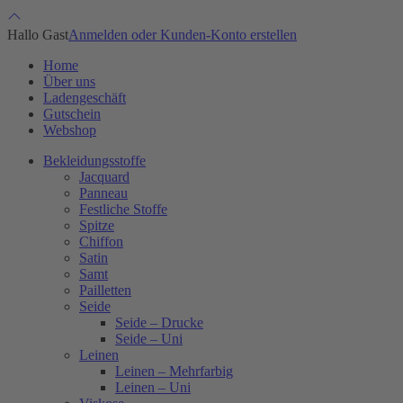
Hallo Gast
Anmelden oder Kunden-Konto erstellen
Home
Über uns
Ladengeschäft
Gutschein
Webshop
Bekleidungsstoffe
Jacquard
Panneau
Festliche Stoffe
Spitze
Chiffon
Satin
Samt
Pailletten
Seide
Seide – Drucke
Seide – Uni
Leinen
Leinen – Mehrfarbig
Leinen – Uni