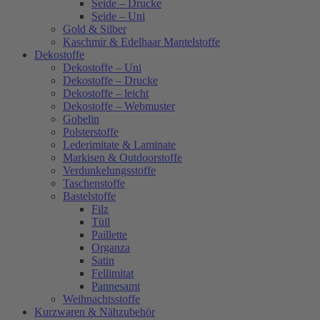
Seide – Drucke
Seide – Uni
Gold & Silber
Kaschmir & Edelhaar Mantelstoffe
Dekostoffe
Dekostoffe – Uni
Dekostoffe – Drucke
Dekostoffe – leicht
Dekostoffe – Webmuster
Gobelin
Polsterstoffe
Lederimitate & Laminate
Markisen & Outdoorstoffe
Verdunkelungsstoffe
Taschenstoffe
Bastelstoffe
Filz
Tüll
Paillette
Organza
Satin
Fellimitat
Pannesamt
Weihnachtsstoffe
Kurzwaren & Nähzubehör