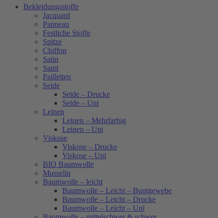
Bekleidungsstoffe
Jacquard
Panneau
Festliche Stoffe
Spitze
Chiffon
Satin
Samt
Pailletten
Seide
Seide – Drucke
Seide – Uni
Leinen
Leinen – Mehrfarbig
Leinen – Uni
Viskose
Viskose – Drucke
Viskose – Uni
BIO Baumwolle
Musselin
Baumwolle – leicht
Baumwolle – Leicht – Buntgewebe
Baumwolle – Leicht – Drucke
Baumwolle – Leicht – Uni
Baumwolle – mittelschwer & schwer