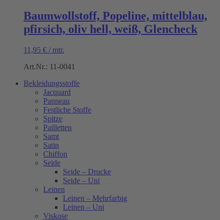
Baumwollstoff, Popeline, mittelblau,
pfirsich, oliv hell, weiß, Glencheck
11,95
€
/
mtr.
Art.Nr.: 11-0041
Bekleidungsstoffe
Jacquard
Panneau
Festliche Stoffe
Spitze
Pailletten
Samt
Satin
Chiffon
Seide
Seide – Drucke
Seide – Uni
Leinen
Leinen – Mehrfarbig
Leinen – Uni
Viskose