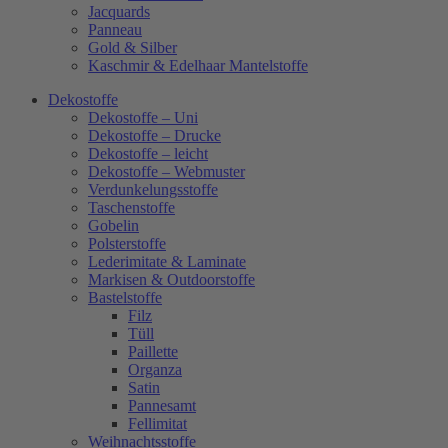
Jacquards
Panneau
Gold & Silber
Kaschmir & Edelhaar Mantelstoffe
Dekostoffe
Dekostoffe – Uni
Dekostoffe – Drucke
Dekostoffe – leicht
Dekostoffe – Webmuster
Verdunkelungsstoffe
Taschenstoffe
Gobelin
Polsterstoffe
Lederimitate & Laminate
Markisen & Outdoorstoffe
Bastelstoffe
Filz
Tüll
Paillette
Organza
Satin
Pannesamt
Fellimitat
Weihnachtsstoffe