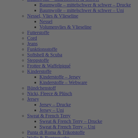
Baumwolle – mittelschwer & schwer – Drucke
Baumwolle – mittelschwer & schwer – Uni
Nessel, Vlies & Vlieseline
Nessel
Volumenvlies & Vlieseline
Futterstoffe
Cord
Jeans
Funktionsstoffe
Softshell & Scuba
Steppstoffe
Frottee & Waffelpiqué
Kinderstoffe
Kinderstoffe – Jersey
Kinderstoffe – Webware
Bündchenstoff
Nicki, Fleece & Plüsch
Jersey
Jersey – Drucke
Jersey – Uni
Sweat & French Terry
Sweat & French Terry – Drucke
Sweat & French Terry – Uni
Punta di Roma & Trikotstoffe
Wolle & Buntgewebe