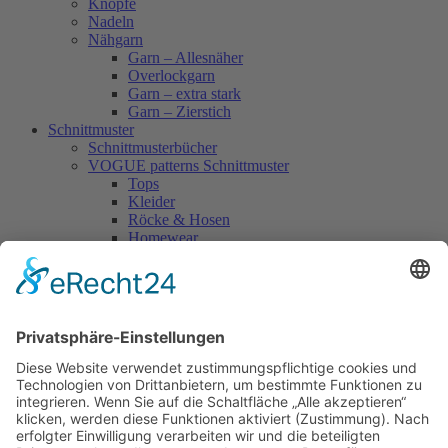
Knöpfe
Nadeln
Nähgarn
Garn – Allesnäher
Overlockgarn
Garn – extra stark
Garn – Zierstich
Schnittmuster
Schnittmusterbücher
VOGUE patterns Schnittmuster
Tops
Kleider
Röcke & Hosen
Homewear
Jacken & Mäntel
Vogue Vintage
Herren
Kids
Accessoires
Einzelschnittmuster Burda
Tops
Kleider
Röcke & Hosen
Homewear
Jacken & Mäntel