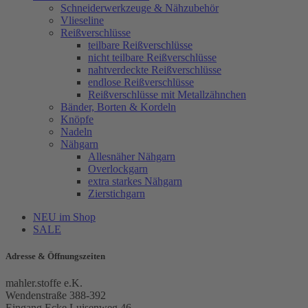
Schneiderwerkzeuge & Nähzubehör
Vlieseline
Reißverschlüsse
teilbare Reißverschlüsse
nicht teilbare Reißverschlüsse
nahtverdeckte Reißverschlüsse
endlose Reißverschlüsse
Reißverschlüsse mit Metallzähnchen
Bänder, Borten & Kordeln
Knöpfe
Nadeln
Nähgarn
Allesnäher Nähgarn
Overlockgarn
extra starkes Nähgarn
Zierstichgarn
NEU im Shop
SALE
Adresse & Öffnungszeiten
mahler.stoffe e.K.
Wendenstraße 388-392
Eingang Ecke Luisenweg 46