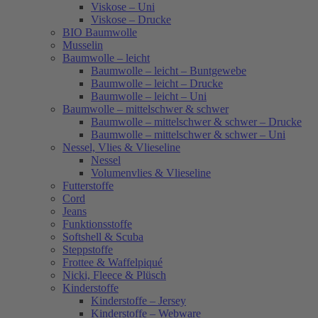
Viskose – Uni
Viskose – Drucke
BIO Baumwolle
Musselin
Baumwolle – leicht
Baumwolle – leicht – Buntgewebe
Baumwolle – leicht – Drucke
Baumwolle – leicht – Uni
Baumwolle – mittelschwer & schwer
Baumwolle – mittelschwer & schwer – Drucke
Baumwolle – mittelschwer & schwer – Uni
Nessel, Vlies & Vlieseline
Nessel
Volumenvlies & Vlieseline
Futterstoffe
Cord
Jeans
Funktionsstoffe
Softshell & Scuba
Steppstoffe
Frottee & Waffelpiqué
Nicki, Fleece & Plüsch
Kinderstoffe
Kinderstoffe – Jersey
Kinderstoffe – Webware