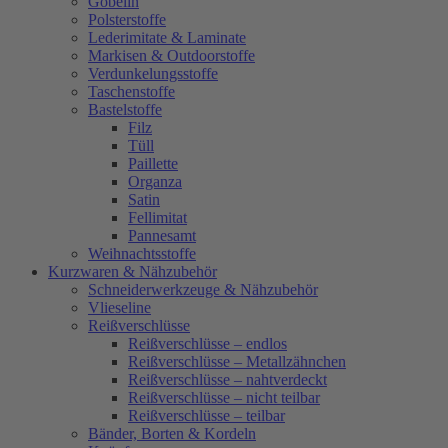
Gobelin
Polsterstoffe
Lederimitate & Laminate
Markisen & Outdoorstoffe
Verdunkelungsstoffe
Taschenstoffe
Bastelstoffe
Filz
Tüll
Paillette
Organza
Satin
Fellimitat
Pannesamt
Weihnachtsstoffe
Kurzwaren & Nähzubehör
Schneiderwerkzeuge & Nähzubehör
Vlieseline
Reißverschlüsse
Reißverschlüsse – endlos
Reißverschlüsse – Metallzähnchen
Reißverschlüsse – nahtverdeckt
Reißverschlüsse – nicht teilbar
Reißverschlüsse – teilbar
Bänder, Borten & Kordeln