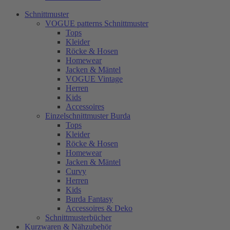
Schnittmuster
VOGUE patterns Schnittmuster
Tops
Kleider
Röcke & Hosen
Homewear
Jacken & Mäntel
VOGUE Vintage
Herren
Kids
Accessoires
Einzelschnittmuster Burda
Tops
Kleider
Röcke & Hosen
Homewear
Jacken & Mäntel
Curvy
Herren
Kids
Burda Fantasy
Accessoires & Deko
Schnittmusterbücher
Kurzwaren & Nähzubehör