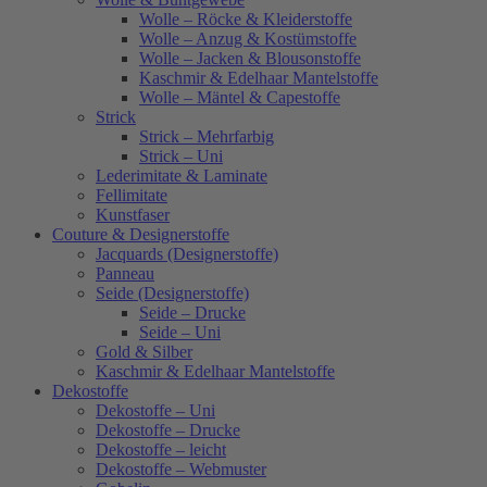
Wolle – Röcke & Kleiderstoffe
Wolle – Anzug & Kostümstoffe
Wolle – Jacken & Blousonstoffe
Kaschmir & Edelhaar Mantelstoffe
Wolle – Mäntel & Capestoffe
Strick
Strick – Mehrfarbig
Strick – Uni
Lederimitate & Laminate
Fellimitate
Kunstfaser
Couture & Designerstoffe
Jacquards (Designerstoffe)
Panneau
Seide (Designerstoffe)
Seide – Drucke
Seide – Uni
Gold & Silber
Kaschmir & Edelhaar Mantelstoffe
Dekostoffe
Dekostoffe – Uni
Dekostoffe – Drucke
Dekostoffe – leicht
Dekostoffe – Webmuster