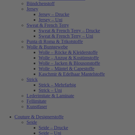
Bündchenstoff
Jersey
Jersey – Drucke
Jersey – Uni
Sweat & French Terry
Sweat & French Terry – Drucke
Sweat & French Terry – Uni
Punta di Roma & Trikotstoffe
Wolle & Buntgewebe
Wolle – Röcke & Kleiderstoffe
Wolle – Anzug & Kostümstoffe
Wolle – Jacken & Blousonstoffe
Wolle – Mäntel & Capestoffe
Kaschmir & Edelhaar Mantelstoffe
Strick
Strick – Mehrfarbig
Strick – Uni
Lederimitate & Laminate
Fellimitate
Kunstfaser
Couture & Designerstoffe
Seide
Seide – Drucke
Seide – Uni