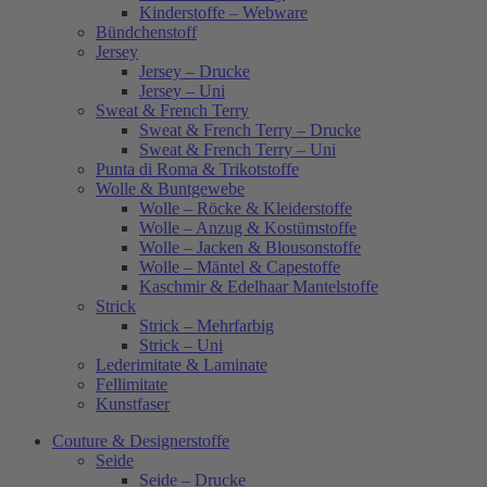
Kinderstoffe – Webware
Bündchenstoff
Jersey
Jersey – Drucke
Jersey – Uni
Sweat & French Terry
Sweat & French Terry – Drucke
Sweat & French Terry – Uni
Punta di Roma & Trikotstoffe
Wolle & Buntgewebe
Wolle – Röcke & Kleiderstoffe
Wolle – Anzug & Kostümstoffe
Wolle – Jacken & Blousonstoffe
Wolle – Mäntel & Capestoffe
Kaschmir & Edelhaar Mantelstoffe
Strick
Strick – Mehrfarbig
Strick – Uni
Lederimitate & Laminate
Fellimitate
Kunstfaser
Couture & Designerstoffe
Seide
Seide – Drucke