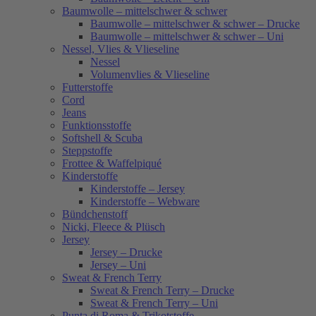
Baumwolle – mittelschwer & schwer
Baumwolle – mittelschwer & schwer – Drucke
Baumwolle – mittelschwer & schwer – Uni
Nessel, Vlies & Vlieseline
Nessel
Volumenvlies & Vlieseline
Futterstoffe
Cord
Jeans
Funktionsstoffe
Softshell & Scuba
Steppstoffe
Frottee & Waffelpiqué
Kinderstoffe
Kinderstoffe – Jersey
Kinderstoffe – Webware
Bündchenstoff
Nicki, Fleece & Plüsch
Jersey
Jersey – Drucke
Jersey – Uni
Sweat & French Terry
Sweat & French Terry – Drucke
Sweat & French Terry – Uni
Punta di Roma & Trikotstoffe