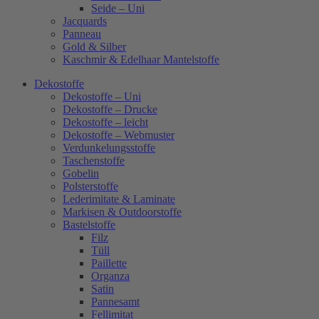
Seide – Uni
Jacquards
Panneau
Gold & Silber
Kaschmir & Edelhaar Mantelstoffe
Dekostoffe
Dekostoffe – Uni
Dekostoffe – Drucke
Dekostoffe – leicht
Dekostoffe – Webmuster
Verdunkelungsstoffe
Taschenstoffe
Gobelin
Polsterstoffe
Lederimitate & Laminate
Markisen & Outdoorstoffe
Bastelstoffe
Filz
Tüll
Paillette
Organza
Satin
Pannesamt
Fellimitat