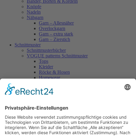
Bänder, Borten & Kordeln
Knöpfe
Nadeln
Nähgarn
Garn – Allesnäher
Overlockgarn
Garn – extra stark
Garn – Zierstich
Schnittmuster
Schnittmusterbücher
VOGUE patterns Schnittmuster
Tops
Kleider
Röcke & Hosen
Homewear
Jacken & Mäntel
Vogue Vintage
Herren
Kids
Accessoires
Einzelschnittmuster Burda
Tops
Kleider
Röcke & Hosen
Homewear