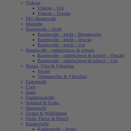
Viskose
Viskose – Uni
Viskose – Drucke
BIO Baumwolle
Musselin
Baumwolle – leicht
Baumwolle – leicht – Buntgewebe
Baumwolle – leicht – Drucke
Baumwolle – leicht – Uni
Baumwolle – mittelschwer & schwer
Baumwolle – mittelschwer & schwer – Drucke
Baumwolle – mittelschwer & schwer – Uni
Nessel, Vlies & Vlieseline
Nessel
Volumenvlies & Vlieseline
Futterstoffe
Cord
Jeans
Funktionsstoffe
Softshell & Scuba
Steppstoffe
Frottee & Waffelpiqué
Nicki, Fleece & Plüsch
Kinderstoffe
Kinderstoffe – Jersey