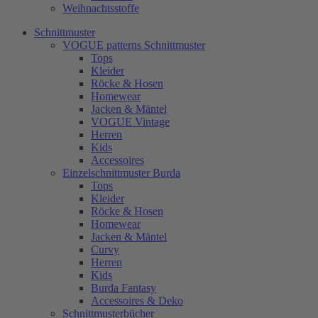
Weihnachtsstoffe
Schnittmuster
VOGUE patterns Schnittmuster
Tops
Kleider
Röcke & Hosen
Homewear
Jacken & Mäntel
VOGUE Vintage
Herren
Kids
Accessoires
Einzelschnittmuster Burda
Tops
Kleider
Röcke & Hosen
Homewear
Jacken & Mäntel
Curvy
Herren
Kids
Burda Fantasy
Accessoires & Deko
Schnittmusterbücher