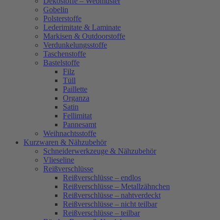
Dekostoffe – Webmuster
Gobelin
Polsterstoffe
Lederimitate & Laminate
Markisen & Outdoorstoffe
Verdunkelungsstoffe
Taschenstoffe
Bastelstoffe
Filz
Tüll
Paillette
Organza
Satin
Fellimitat
Pannesamt
Weihnachtsstoffe
Kurzwaren & Nähzubehör
Schneiderwerkzeuge & Nähzubehör
Vlieseline
Reißverschlüsse
Reißverschlüsse – endlos
Reißverschlüsse – Metallzähnchen
Reißverschlüsse – nahtverdeckt
Reißverschlüsse – nicht teilbar
Reißverschlüsse – teilbar