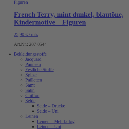
French Terry, mint dunkel, blautöne,
Kindermotive – Figuren
25,90
€
/
mtr.
Art.Nr.: 207-0544
Bekleidungsstoffe
Jacquard
Panneau
Festliche Stoffe
Spitze
Pailletten
Samt
Satin
Chiffon
Seide
Seide – Drucke
Seide – Uni
Leinen
Leinen – Mehrfarbig
Leinen – Uni