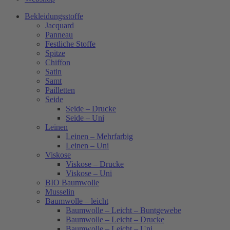
Bekleidungsstoffe
Jacquard
Panneau
Festliche Stoffe
Spitze
Chiffon
Satin
Samt
Pailletten
Seide
Seide – Drucke
Seide – Uni
Leinen
Leinen – Mehrfarbig
Leinen – Uni
Viskose
Viskose – Drucke
Viskose – Uni
BIO Baumwolle
Musselin
Baumwolle – leicht
Baumwolle – Leicht – Buntgewebe
Baumwolle – Leicht – Drucke
Baumwolle – Leicht – Uni