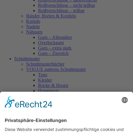
Reißverschlüsse – nicht teilbar
Reißverschlüsse – teilbar
Bänder, Borten & Kordeln
Knöpfe
Nadeln
Nähgarn
Garn – Allesnäher
Overlockgarn
Garn – extra stark
Garn – Zierstich
Schnittmuster
Schnittmusterbücher
VOGUE patterns Schnittmuster
Tops
Kleider
Röcke & Hosen
Homewear
Jacken & Mäntel
Vogue Vintage
Herren
Kids
Accessoires
Einzelschnittmuster Burda
Tops