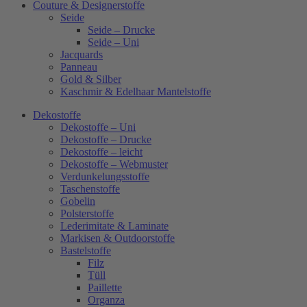
Couture & Designerstoffe
Seide
Seide – Drucke
Seide – Uni
Jacquards
Panneau
Gold & Silber
Kaschmir & Edelhaar Mantelstoffe
Dekostoffe
Dekostoffe – Uni
Dekostoffe – Drucke
Dekostoffe – leicht
Dekostoffe – Webmuster
Verdunkelungsstoffe
Taschenstoffe
Gobelin
Polsterstoffe
Lederimitate & Laminate
Markisen & Outdoorstoffe
Bastelstoffe
Filz
Tüll
Paillette
Organza