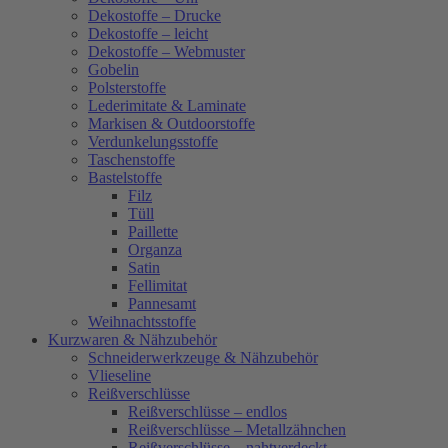
Dekostoffe – Drucke
Dekostoffe – leicht
Dekostoffe – Webmuster
Gobelin
Polsterstoffe
Lederimitate & Laminate
Markisen & Outdoorstoffe
Verdunkelungsstoffe
Taschenstoffe
Bastelstoffe
Filz
Tüll
Paillette
Organza
Satin
Fellimitat
Pannesamt
Weihnachtsstoffe
Kurzwaren & Nähzubehör
Schneiderwerkzeuge & Nähzubehör
Vlieseline
Reißverschlüsse
Reißverschlüsse – endlos
Reißverschlüsse – Metallzähnchen
Reißverschlüsse – nahtverdeckt