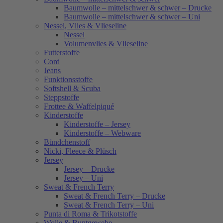
Baumwolle – mittelschwer & schwer – Drucke
Baumwolle – mittelschwer & schwer – Uni
Nessel, Vlies & Vlieseline
Nessel
Volumenvlies & Vlieseline
Futterstoffe
Cord
Jeans
Funktionsstoffe
Softshell & Scuba
Steppstoffe
Frottee & Waffelpiqué
Kinderstoffe
Kinderstoffe – Jersey
Kinderstoffe – Webware
Bündchenstoff
Nicki, Fleece & Plüsch
Jersey
Jersey – Drucke
Jersey – Uni
Sweat & French Terry
Sweat & French Terry – Drucke
Sweat & French Terry – Uni
Punta di Roma & Trikotstoffe
Wolle & Buntgewebe