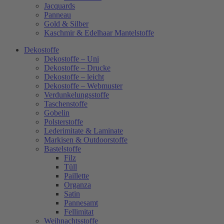
Jacquards
Panneau
Gold & Silber
Kaschmir & Edelhaar Mantelstoffe
Dekostoffe
Dekostoffe – Uni
Dekostoffe – Drucke
Dekostoffe – leicht
Dekostoffe – Webmuster
Verdunkelungsstoffe
Taschenstoffe
Gobelin
Polsterstoffe
Lederimitate & Laminate
Markisen & Outdoorstoffe
Bastelstoffe
Filz
Tüll
Paillette
Organza
Satin
Pannesamt
Fellimitat
Weihnachtsstoffe