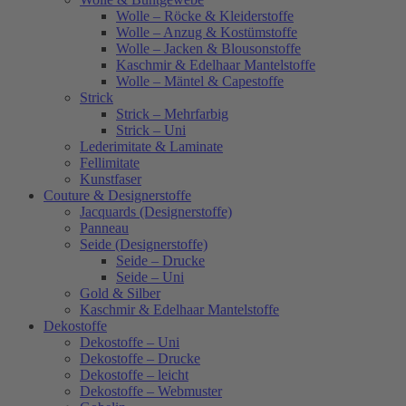
Wolle – Röcke & Kleiderstoffe
Wolle – Anzug & Kostümstoffe
Wolle – Jacken & Blousonstoffe
Kaschmir & Edelhaar Mantelstoffe
Wolle – Mäntel & Capestoffe
Strick
Strick – Mehrfarbig
Strick – Uni
Lederimitate & Laminate
Fellimitate
Kunstfaser
Couture & Designerstoffe
Jacquards (Designerstoffe)
Panneau
Seide (Designerstoffe)
Seide – Drucke
Seide – Uni
Gold & Silber
Kaschmir & Edelhaar Mantelstoffe
Dekostoffe
Dekostoffe – Uni
Dekostoffe – Drucke
Dekostoffe – leicht
Dekostoffe – Webmuster