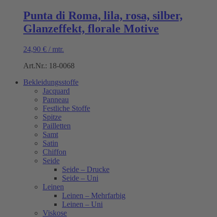
Punta di Roma, lila, rosa, silber,
Glanzeffekt, florale Motive
24,90
€
/
mtr.
Art.Nr.: 18-0068
Bekleidungsstoffe
Jacquard
Panneau
Festliche Stoffe
Spitze
Pailletten
Samt
Satin
Chiffon
Seide
Seide – Drucke
Seide – Uni
Leinen
Leinen – Mehrfarbig
Leinen – Uni
Viskose