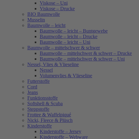
Viskose – Uni
Viskose – Drucke
BIO Baumwolle
Musselin
Baumwolle – leicht
Baumwolle – leicht – Buntgewebe
Baumwolle – leicht – Drucke
Baumwolle – leicht – Uni
Baumwolle – mittelschwer & schwer
Baumwolle – mittelschwer & schwer – Drucke
Baumwolle – mittelschwer & schwer – Uni
Nessel, Vlies & Vlieseline
Nessel
Volumenvlies & Vlieseline
Futterstoffe
Cord
Jeans
Funktionsstoffe
Softshell & Scuba
Steppstoffe
Frottee & Waffelpiqué
Nicki, Fleece & Plüsch
Kinderstoffe
Kinderstoffe – Jersey
Kinderstoffe – Webware