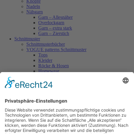
Knöpfe
Nadeln
Nähgarn
Garn – Allesnäher
Overlockgarn
Garn – extra stark
Garn – Zierstich
Schnittmuster
Schnittmusterbücher
VOGUE patterns Schnittmuster
Tops
Kleider
Röcke & Hosen
Homewear
Jacken & Mäntel
Vogue Vintage
Herren
Kids
Accessoires
Einzelschnittmuster Burda
Tops
Kleider
Röcke & Hosen
Homewear
Jacken & Mäntel