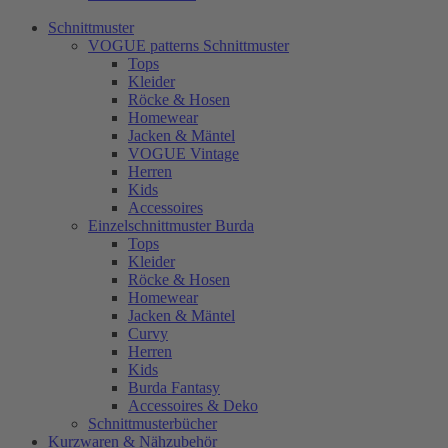
Schnittmuster
VOGUE patterns Schnittmuster
Tops
Kleider
Röcke & Hosen
Homewear
Jacken & Mäntel
VOGUE Vintage
Herren
Kids
Accessoires
Einzelschnittmuster Burda
Tops
Kleider
Röcke & Hosen
Homewear
Jacken & Mäntel
Curvy
Herren
Kids
Burda Fantasy
Accessoires & Deko
Schnittmusterbücher
Kurzwaren & Nähzubehör