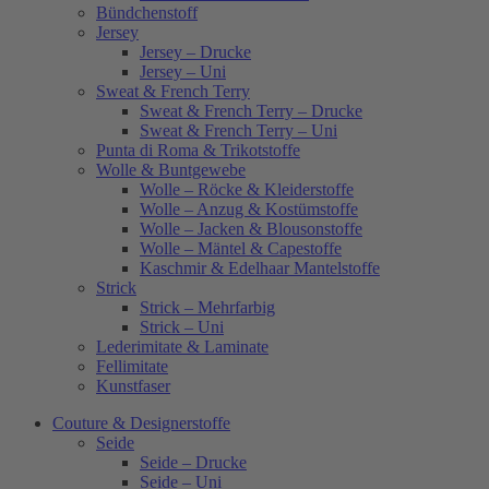
Bündchenstoff
Jersey
Jersey – Drucke
Jersey – Uni
Sweat & French Terry
Sweat & French Terry – Drucke
Sweat & French Terry – Uni
Punta di Roma & Trikotstoffe
Wolle & Buntgewebe
Wolle – Röcke & Kleiderstoffe
Wolle – Anzug & Kostümstoffe
Wolle – Jacken & Blousonstoffe
Wolle – Mäntel & Capestoffe
Kaschmir & Edelhaar Mantelstoffe
Strick
Strick – Mehrfarbig
Strick – Uni
Lederimitate & Laminate
Fellimitate
Kunstfaser
Couture & Designerstoffe
Seide
Seide – Drucke
Seide – Uni