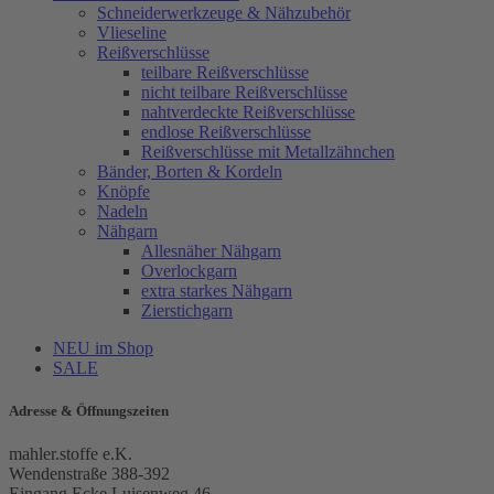
Schneiderwerkzeuge & Nähzubehör
Vlieseline
Reißverschlüsse
teilbare Reißverschlüsse
nicht teilbare Reißverschlüsse
nahtverdeckte Reißverschlüsse
endlose Reißverschlüsse
Reißverschlüsse mit Metallzähnchen
Bänder, Borten & Kordeln
Knöpfe
Nadeln
Nähgarn
Allesnäher Nähgarn
Overlockgarn
extra starkes Nähgarn
Zierstichgarn
NEU im Shop
SALE
Adresse & Öffnungszeiten
mahler.stoffe e.K.
Wendenstraße 388-392
Eingang Ecke Luisenweg 46