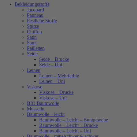
Bekleidungsstoffe
Jacquard
Panneau
Festliche Stoffe
Spitze
Chiffon
Satin
Samt
Pailletten
Seide
Seide – Drucke
Seide – Uni
Leinen
Leinen – Mehrfarbig
Leinen – Uni
Viskose
Viskose – Drucke
Viskose – Uni
BIO Baumwolle
Musselin
Baumwolle – leicht
Baumwolle – Leicht – Buntgewebe
Baumwolle – Leicht – Drucke
Baumwolle – Leicht – Uni
Baumwolle – mittelschwer & schwer