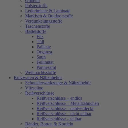
Gobelin
Polsterstoffe
Lederimitate & Laminate
Markisen & Outdoorstoffe
Verdunkelungsstoffe
Taschenstoffe
Bastelstoffe
Filz
Tüll
Paillette
Organza
Satin
Fellimitat
Pannesamt
Weihnachtsstoffe
Kurzwaren & Nähzubehör
Schneiderwerkzeuge & Nähzubehör
Vlieseline
Reißverschlüsse
Reißverschlüsse – endlos
Reißverschlüsse – Metallzähnchen
Reißverschlüsse – nahtverdeckt
Reißverschlüsse – nicht teilbar
Reißverschlüsse – teilbar
Bänder, Borten & Kordeln