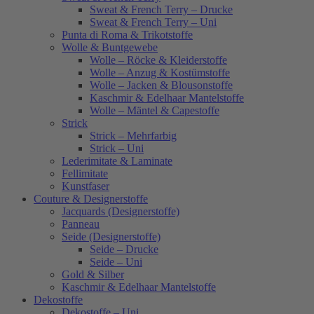
Sweat & French Terry – Drucke
Sweat & French Terry – Uni
Punta di Roma & Trikotstoffe
Wolle & Buntgewebe
Wolle – Röcke & Kleiderstoffe
Wolle – Anzug & Kostümstoffe
Wolle – Jacken & Blousonstoffe
Kaschmir & Edelhaar Mantelstoffe
Wolle – Mäntel & Capestoffe
Strick
Strick – Mehrfarbig
Strick – Uni
Lederimitate & Laminate
Fellimitate
Kunstfaser
Couture & Designerstoffe
Jacquards (Designerstoffe)
Panneau
Seide (Designerstoffe)
Seide – Drucke
Seide – Uni
Gold & Silber
Kaschmir & Edelhaar Mantelstoffe
Dekostoffe
Dekostoffe – Uni