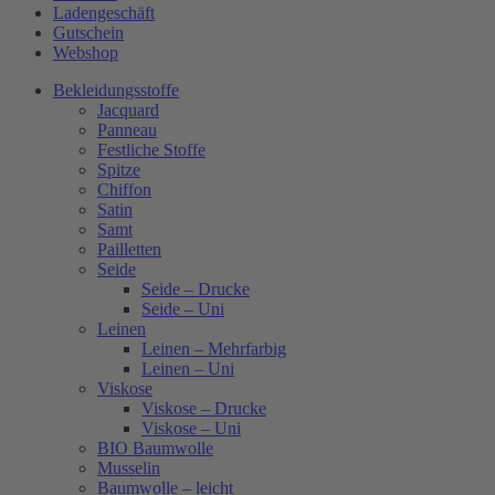
Ladengeschäft
Gutschein
Webshop
Bekleidungsstoffe
Jacquard
Panneau
Festliche Stoffe
Spitze
Chiffon
Satin
Samt
Pailletten
Seide
Seide – Drucke
Seide – Uni
Leinen
Leinen – Mehrfarbig
Leinen – Uni
Viskose
Viskose – Drucke
Viskose – Uni
BIO Baumwolle
Musselin
Baumwolle – leicht