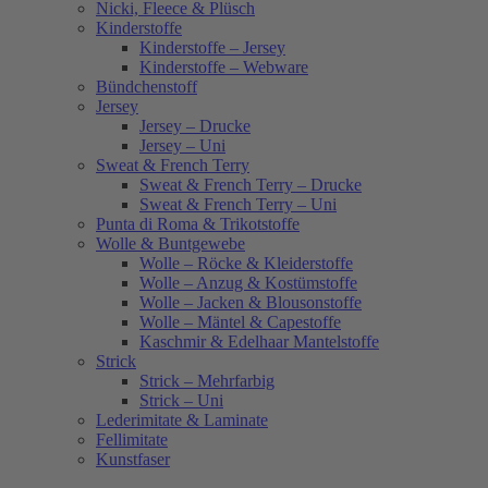
Nicki, Fleece & Plüsch
Kinderstoffe
Kinderstoffe – Jersey
Kinderstoffe – Webware
Bündchenstoff
Jersey
Jersey – Drucke
Jersey – Uni
Sweat & French Terry
Sweat & French Terry – Drucke
Sweat & French Terry – Uni
Punta di Roma & Trikotstoffe
Wolle & Buntgewebe
Wolle – Röcke & Kleiderstoffe
Wolle – Anzug & Kostümstoffe
Wolle – Jacken & Blousonstoffe
Wolle – Mäntel & Capestoffe
Kaschmir & Edelhaar Mantelstoffe
Strick
Strick – Mehrfarbig
Strick – Uni
Lederimitate & Laminate
Fellimitate
Kunstfaser