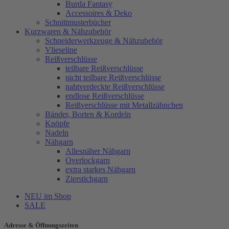
Burda Fantasy
Accessoires & Deko
Schnittmusterbücher
Kurzwaren & Nähzubehör
Schneiderwerkzeuge & Nähzubehör
Vlieseline
Reißverschlüsse
teilbare Reißverschlüsse
nicht teilbare Reißverschlüsse
nahtverdeckte Reißverschlüsse
endlose Reißverschlüsse
Reißverschlüsse mit Metallzähnchen
Bänder, Borten & Kordeln
Knöpfe
Nadeln
Nähgarn
Allesnäher Nähgarn
Overlockgarn
extra starkes Nähgarn
Zierstichgarn
NEU im Shop
SALE
Adresse & Öffnungszeiten