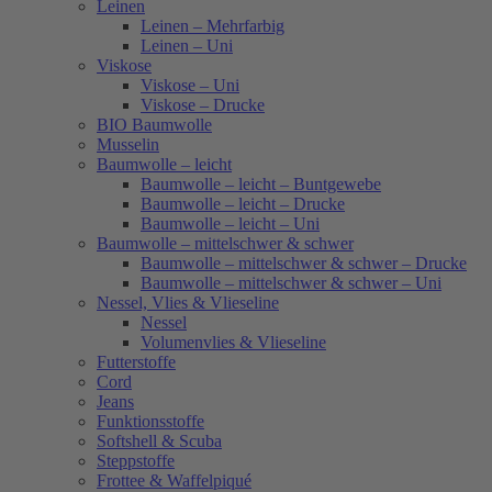
Leinen
Leinen – Mehrfarbig
Leinen – Uni
Viskose
Viskose – Uni
Viskose – Drucke
BIO Baumwolle
Musselin
Baumwolle – leicht
Baumwolle – leicht – Buntgewebe
Baumwolle – leicht – Drucke
Baumwolle – leicht – Uni
Baumwolle – mittelschwer & schwer
Baumwolle – mittelschwer & schwer – Drucke
Baumwolle – mittelschwer & schwer – Uni
Nessel, Vlies & Vlieseline
Nessel
Volumenvlies & Vlieseline
Futterstoffe
Cord
Jeans
Funktionsstoffe
Softshell & Scuba
Steppstoffe
Frottee & Waffelpiqué