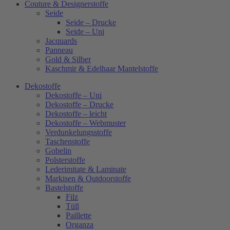
Couture & Designerstoffe
Seide
Seide – Drucke
Seide – Uni
Jacquards
Panneau
Gold & Silber
Kaschmir & Edelhaar Mantelstoffe
Dekostoffe
Dekostoffe – Uni
Dekostoffe – Drucke
Dekostoffe – leicht
Dekostoffe – Webmuster
Verdunkelungsstoffe
Taschenstoffe
Gobelin
Polsterstoffe
Lederimitate & Laminate
Markisen & Outdoorstoffe
Bastelstoffe
Filz
Tüll
Paillette
Organza