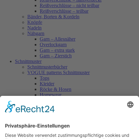
Reißverschlüsse – nicht teilbar
Reißverschlüsse – teilbar
Bänder, Borten & Kordeln
Knöpfe
Nadeln
Nähgarn
Garn – Allesnäher
Overlockgarn
Garn – extra stark
Garn – Zierstich
Schnittmuster
Schnittmusterbücher
VOGUE patterns Schnittmuster
Tops
Kleider
Röcke & Hosen
Homewear
Jacken & Mäntel
Vogue Vintage
Herren
Kids
Accessoires
Einzelschnittmuster Burda
Tops