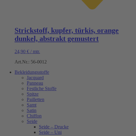
Strickstoff, kupfer, türkis, orange
dunkel, abstrakt gemustert
24,90
€
/
mtr.
Art.Nr.: 56-0012
Bekleidungsstoffe
Jacquard
Panneau
Festliche Stoffe
Spitze
Pailletten
Samt
Satin
Chiffon
Seide
Seide – Drucke
Seide – Uni