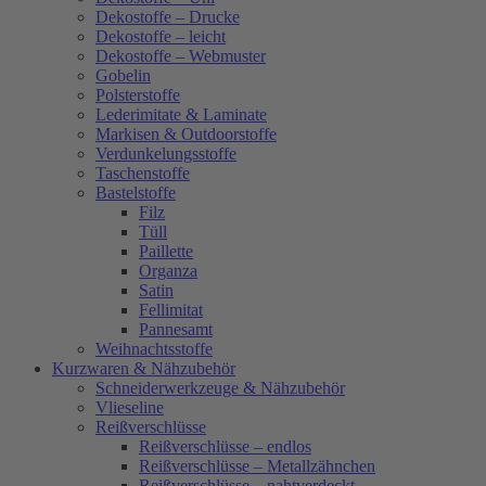
Dekostoffe – Drucke
Dekostoffe – leicht
Dekostoffe – Webmuster
Gobelin
Polsterstoffe
Lederimitate & Laminate
Markisen & Outdoorstoffe
Verdunkelungsstoffe
Taschenstoffe
Bastelstoffe
Filz
Tüll
Paillette
Organza
Satin
Fellimitat
Pannesamt
Weihnachtsstoffe
Kurzwaren & Nähzubehör
Schneiderwerkzeuge & Nähzubehör
Vlieseline
Reißverschlüsse
Reißverschlüsse – endlos
Reißverschlüsse – Metallzähnchen
Reißverschlüsse – nahtverdeckt