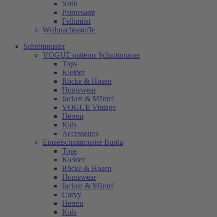
Satin
Pannesamt
Fellimitat
Weihnachtsstoffe
Schnittmuster
VOGUE patterns Schnittmuster
Tops
Kleider
Röcke & Hosen
Homewear
Jacken & Mäntel
VOGUE Vintage
Herren
Kids
Accessoires
Einzelschnittmuster Burda
Tops
Kleider
Röcke & Hosen
Homewear
Jacken & Mäntel
Curvy
Herren
Kids