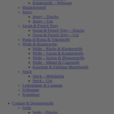
Kinderstoffe – Webware
Bündchenstoff
Jersey
Jersey – Drucke
Jersey – Uni
Sweat & French Terry
Sweat & French Terry – Drucke
Sweat & French Terry – Uni
Punta di Roma & Trikotstoffe
Wolle & Buntgewebe
Wolle – Röcke & Kleiderstoffe
Wolle – Anzug & Kostümstoffe
Wolle – Jacken & Blousonstoffe
Wolle – Mäntel & Capestoffe
Kaschmir & Edelhaar Mantelstoffe
Strick
Strick – Mehrfarbig
Strick – Uni
Lederimitate & Laminate
Fellimitate
Kunstfaser
Couture & Designerstoffe
Seide
Seide – Drucke