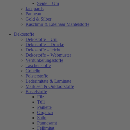
Seide – Uni
Jacquards
Panneau
Gold & Silber
Kaschmir & Edelhaar Mantelstoffe
Dekostoffe
Dekostoffe – Uni
Dekostoffe – Drucke
Dekostoffe – leicht
Dekostoffe – Webmuster
Verdunkelungsstoffe
Taschenstoffe
Gobelin
Polsterstoffe
Lederimitate & Laminate
Markisen & Outdoorstoffe
Bastelstoffe
Filz
Tüll
Paillette
Organza
Satin
Pannesamt
Fellimitat