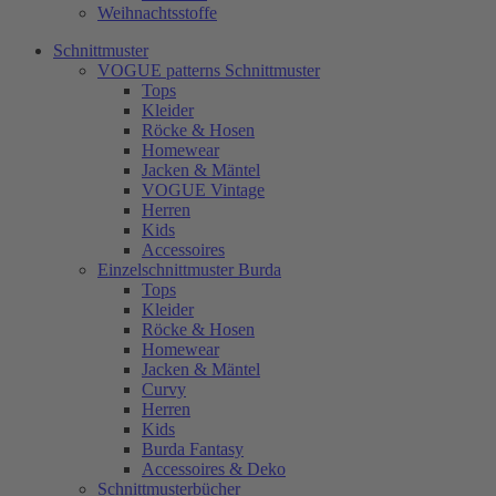
Weihnachtsstoffe
Schnittmuster
VOGUE patterns Schnittmuster
Tops
Kleider
Röcke & Hosen
Homewear
Jacken & Mäntel
VOGUE Vintage
Herren
Kids
Accessoires
Einzelschnittmuster Burda
Tops
Kleider
Röcke & Hosen
Homewear
Jacken & Mäntel
Curvy
Herren
Kids
Burda Fantasy
Accessoires & Deko
Schnittmusterbücher