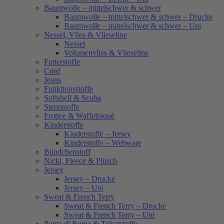
Baumwolle – mittelschwer & schwer
Baumwolle – mittelschwer & schwer – Drucke
Baumwolle – mittelschwer & schwer – Uni
Nessel, Vlies & Vlieseline
Nessel
Volumenvlies & Vlieseline
Futterstoffe
Cord
Jeans
Funktionsstoffe
Softshell & Scuba
Steppstoffe
Frottee & Waffelpiqué
Kinderstoffe
Kinderstoffe – Jersey
Kinderstoffe – Webware
Bündchenstoff
Nicki, Fleece & Plüsch
Jersey
Jersey – Drucke
Jersey – Uni
Sweat & French Terry
Sweat & French Terry – Drucke
Sweat & French Terry – Uni
Punta di Roma & Trikotstoffe