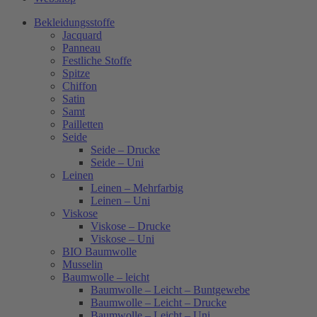
Bekleidungsstoffe
Jacquard
Panneau
Festliche Stoffe
Spitze
Chiffon
Satin
Samt
Pailletten
Seide
Seide – Drucke
Seide – Uni
Leinen
Leinen – Mehrfarbig
Leinen – Uni
Viskose
Viskose – Drucke
Viskose – Uni
BIO Baumwolle
Musselin
Baumwolle – leicht
Baumwolle – Leicht – Buntgewebe
Baumwolle – Leicht – Drucke
Baumwolle – Leicht – Uni