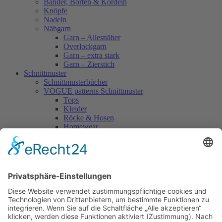
Bänder, Borten & Kordeln
Knöpfe
Nadeln
Nähgarn
Garn – Allesnäher
Overlockgarn
Garn – extra stark
Garn – Zierstich
Schnittmuster
Schnittmusterbücher
VOGUE patterns Schnittmuster
Tops
Kleider
Röcke & Hosen
Homewear
Jacken & Mäntel
Vogue Vintage
Herren
Kids
Accessoires
Einzelschnittmuster Burda
Tops
Kleider
Röcke & Hosen
Homewear