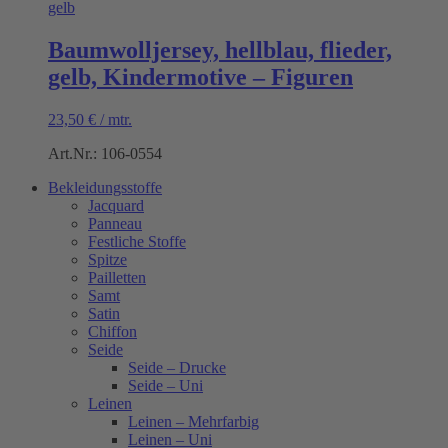
Baumwolljersey, hellblau, flieder,
gelb, Kindermotive – Figuren
23,50
€
/
mtr.
Art.Nr.: 106-0554
Bekleidungsstoffe
Jacquard
Panneau
Festliche Stoffe
Spitze
Pailletten
Samt
Satin
Chiffon
Seide
Seide – Drucke
Seide – Uni
Leinen
Leinen – Mehrfarbig
Leinen – Uni