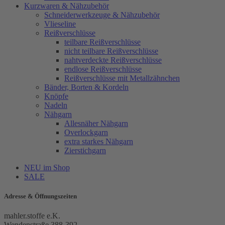
Kurzwaren & Nähzubehör
Schneiderwerkzeuge & Nähzubehör
Vlieseline
Reißverschlüsse
teilbare Reißverschlüsse
nicht teilbare Reißverschlüsse
nahtverdeckte Reißverschlüsse
endlose Reißverschlüsse
Reißverschlüsse mit Metallzähnchen
Bänder, Borten & Kordeln
Knöpfe
Nadeln
Nähgarn
Allesnäher Nähgarn
Overlockgarn
extra starkes Nähgarn
Zierstichgarn
NEU im Shop
SALE
Adresse & Öffnungszeiten
mahler.stoffe e.K.
Wendenstraße 388-392