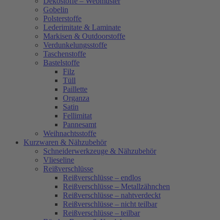
Dekostoffe – Webmuster
Gobelin
Polsterstoffe
Lederimitate & Laminate
Markisen & Outdoorstoffe
Verdunkelungsstoffe
Taschenstoffe
Bastelstoffe
Filz
Tüll
Paillette
Organza
Satin
Fellimitat
Pannesamt
Weihnachtsstoffe
Kurzwaren & Nähzubehör
Schneiderwerkzeuge & Nähzubehör
Vlieseline
Reißverschlüsse
Reißverschlüsse – endlos
Reißverschlüsse – Metallzähnchen
Reißverschlüsse – nahtverdeckt
Reißverschlüsse – nicht teilbar
Reißverschlüsse – teilbar