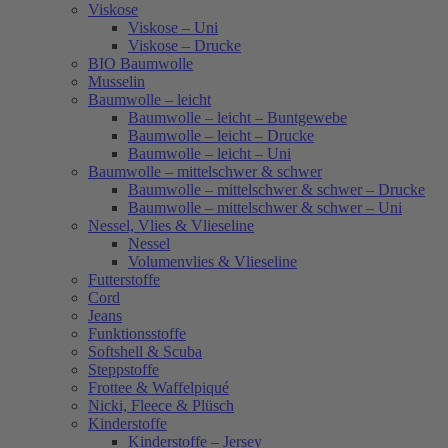
Viskose
Viskose – Uni
Viskose – Drucke
BIO Baumwolle
Musselin
Baumwolle – leicht
Baumwolle – leicht – Buntgewebe
Baumwolle – leicht – Drucke
Baumwolle – leicht – Uni
Baumwolle – mittelschwer & schwer
Baumwolle – mittelschwer & schwer – Drucke
Baumwolle – mittelschwer & schwer – Uni
Nessel, Vlies & Vlieseline
Nessel
Volumenvlies & Vlieseline
Futterstoffe
Cord
Jeans
Funktionsstoffe
Softshell & Scuba
Steppstoffe
Frottee & Waffelpiqué
Nicki, Fleece & Plüsch
Kinderstoffe
Kinderstoffe – Jersey