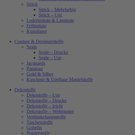
Strick
Strick – Mehrfarbig
Strick – Uni
Lederimitate & Laminate
Fellimitate
Kunstfaser
Couture & Designerstoffe
Seide
Seide – Drucke
Seide – Uni
Jacquards
Panneau
Gold & Silber
Kaschmir & Edelhaar Mantelstoffe
Dekostoffe
Dekostoffe – Uni
Dekostoffe – Drucke
Dekostoffe – leicht
Dekostoffe – Webmuster
Verdunkelungsstoffe
Taschenstoffe
Gobelin
Polsterstoffe