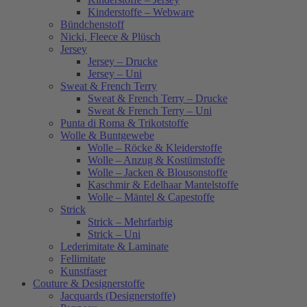
Kinderstoffe – Webware
Bündchenstoff
Nicki, Fleece & Plüsch
Jersey
Jersey – Drucke
Jersey – Uni
Sweat & French Terry
Sweat & French Terry – Drucke
Sweat & French Terry – Uni
Punta di Roma & Trikotstoffe
Wolle & Buntgewebe
Wolle – Röcke & Kleiderstoffe
Wolle – Anzug & Kostümstoffe
Wolle – Jacken & Blousonstoffe
Kaschmir & Edelhaar Mantelstoffe
Wolle – Mäntel & Capestoffe
Strick
Strick – Mehrfarbig
Strick – Uni
Lederimitate & Laminate
Fellimitate
Kunstfaser
Couture & Designerstoffe
Jacquards (Designerstoffe)