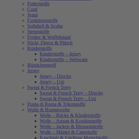
Futterstoffe
Cord
Jeans
Funktionsstoffe
Softshell & Scuba
Steppstoffe
Frottee & Waffelpiqué
Nicki, Fleece & Plüsch
Kinderstoffe
Kinderstoffe – Jersey
Kinderstoffe – Webware
Bündchenstoff
Jersey
Jersey – Drucke
Jersey – Uni
Sweat & French Terry
Sweat & French Terry – Drucke
Sweat & French Terry – Uni
Punta di Roma & Trikotstoffe
Wolle & Buntgewebe
Wolle – Röcke & Kleiderstoffe
Wolle – Anzug & Kostümstoffe
Wolle – Jacken & Blousonstoffe
Wolle – Mäntel & Capestoffe
Kaschmir & Edelhaar Mantelstoffe