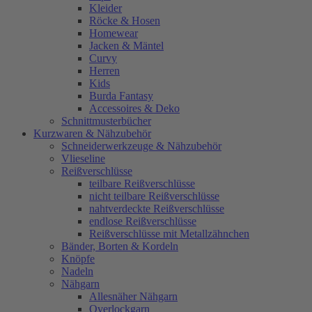
Kleider
Röcke & Hosen
Homewear
Jacken & Mäntel
Curvy
Herren
Kids
Burda Fantasy
Accessoires & Deko
Schnittmusterbücher
Kurzwaren & Nähzubehör
Schneiderwerkzeuge & Nähzubehör
Vlieseline
Reißverschlüsse
teilbare Reißverschlüsse
nicht teilbare Reißverschlüsse
nahtverdeckte Reißverschlüsse
endlose Reißverschlüsse
Reißverschlüsse mit Metallzähnchen
Bänder, Borten & Kordeln
Knöpfe
Nadeln
Nähgarn
Allesnäher Nähgarn
Overlockgarn