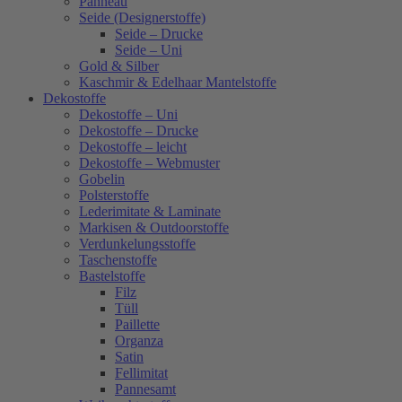
Panneau
Seide (Designerstoffe)
Seide – Drucke
Seide – Uni
Gold & Silber
Kaschmir & Edelhaar Mantelstoffe
Dekostoffe
Dekostoffe – Uni
Dekostoffe – Drucke
Dekostoffe – leicht
Dekostoffe – Webmuster
Gobelin
Polsterstoffe
Lederimitate & Laminate
Markisen & Outdoorstoffe
Verdunkelungsstoffe
Taschenstoffe
Bastelstoffe
Filz
Tüll
Paillette
Organza
Satin
Fellimitat
Pannesamt