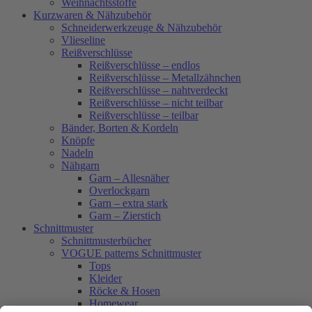
Weihnachtsstoffe
Kurzwaren & Nähzubehör
Schneiderwerkzeuge & Nähzubehör
Vlieseline
Reißverschlüsse
Reißverschlüsse – endlos
Reißverschlüsse – Metallzähnchen
Reißverschlüsse – nahtverdeckt
Reißverschlüsse – nicht teilbar
Reißverschlüsse – teilbar
Bänder, Borten & Kordeln
Knöpfe
Nadeln
Nähgarn
Garn – Allesnäher
Overlockgarn
Garn – extra stark
Garn – Zierstich
Schnittmuster
Schnittmusterbücher
VOGUE patterns Schnittmuster
Tops
Kleider
Röcke & Hosen
Homewear