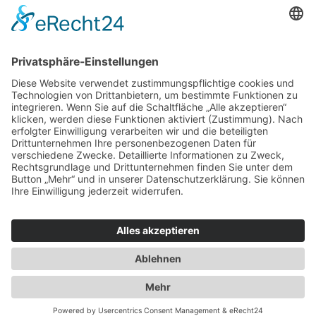
Jacken & Mäntel
Vogue Vintage
Herren
Kids
Accessoires
Einzelschnittmuster Burda
Tops
Kleider
Röcke & Hosen
Homewear
Jacken & Mäntel
Curvy
Herren
Kids
Burda Fantasy
Accessoires & Deko
NEU im Shop
SALE
Suchen
Suchen
Bitte mindestens 5 Buschstaben oder Zahlen eingeben!
Vertrag widerrufen