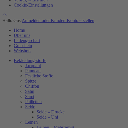
Cookie-Einstellungen
Hallo Gast
Anmelden oder Kunden-Konto erstellen
Home
Über uns
Ladengeschäft
Gutschein
Webshop
Bekleidungsstoffe
Jacquard
Panneau
Festliche Stoffe
Spitze
Chiffon
Satin
Samt
Pailletten
Seide
Seide – Drucke
Seide – Uni
Leinen
Leinen – Mehrfarbig