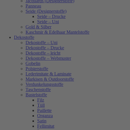
Jacquards (Designerstoffe)
Panneau
Seide (Designerstoffe)
Seide – Drucke
Seide – Uni
Gold & Silber
Kaschmir & Edelhaar Mantelstoffe
Dekostoffe
Dekostoffe – Uni
Dekostoffe – Drucke
Dekostoffe – leicht
Dekostoffe – Webmuster
Gobelin
Polsterstoffe
Lederimitate & Laminate
Markisen & Outdoorstoffe
Verdunkelungsstoffe
Taschenstoffe
Bastelstoffe
Filz
Tüll
Paillette
Organza
Satin
Fellimitat