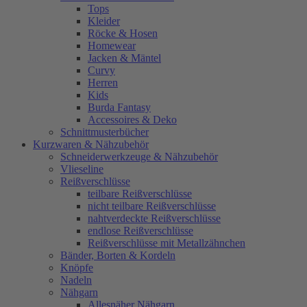
Tops
Kleider
Röcke & Hosen
Homewear
Jacken & Mäntel
Curvy
Herren
Kids
Burda Fantasy
Accessoires & Deko
Schnittmusterbücher
Kurzwaren & Nähzubehör
Schneiderwerkzeuge & Nähzubehör
Vlieseline
Reißverschlüsse
teilbare Reißverschlüsse
nicht teilbare Reißverschlüsse
nahtverdeckte Reißverschlüsse
endlose Reißverschlüsse
Reißverschlüsse mit Metallzähnchen
Bänder, Borten & Kordeln
Knöpfe
Nadeln
Nähgarn
Allesnäher Nähgarn