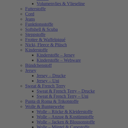
Volumenvlies & Vlieseline
Futterstoffe
Cord
Jeans
Funktionsstoffe
Softshell & Scuba
Steppstoffe
Frottee & Waffelpiqué
Nicki, Fleece & Plüsch
Kinderstoffe
Kinderstoffe – Jersey
Kinderstoffe – Webware
Bündchenstoff
Jersey
Jersey – Drucke
Jersey – Uni
Sweat & French Terry
Sweat & French Terry – Drucke
Sweat & French Terry – Uni
Punta di Roma & Trikotstoffe
Wolle & Buntgewebe
Wolle – Röcke & Kleiderstoffe
Wolle – Anzug & Kostümstoffe
Wolle – Jacken & Blousonstoffe
Wolle – Mäntel & Capestoffe