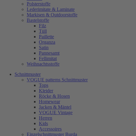
Polsterstoffe
Lederimitate & Laminate
Markisen & Outdoorstoffe
Bastelstoffe
Filz
Tüll
Paillette
Organza
Satin
Pannesamt
Fellimitat
Weihnachtsstoffe
Schnittmuster
VOGUE patterns Schnittmuster
Tops
Kleider
Röcke & Hosen
Homewear
Jacken & Mäntel
VOGUE Vintage
Herren
Kids
Accessoires
Einzelschnittmuster Burda