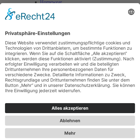
Homewear
Jacken & Mäntel
Vogue Vintage
Herren
Kids
Accessoires
Einzelschnittmuster Burda
Tops
Kleider
Röcke & Hosen
Homewear
Jacken & Mäntel
Curvy
Herren
Kids
Burda Fantasy
Accessoires & Deko
NEU im Shop
SALE
Suchen
Suchen
Bitte mindestens 5 Buschstaben oder Zahlen eingeben!