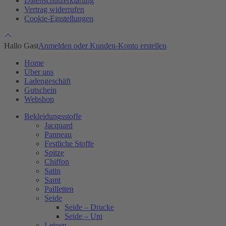
Datenschutzerklärung
Vertrag widerrufen
Cookie-Einstellungen
Hallo Gast
Anmelden oder Kunden-Konto erstellen
Home
Über uns
Ladengeschäft
Gutschein
Webshop
Bekleidungsstoffe
Jacquard
Panneau
Festliche Stoffe
Spitze
Chiffon
Satin
Samt
Pailletten
Seide
Seide – Drucke
Seide – Uni
Leinen