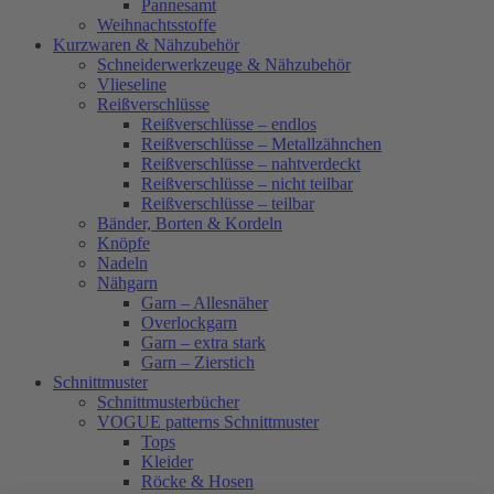
Pannesamt
Weihnachtsstoffe
Kurzwaren & Nähzubehör
Schneiderwerkzeuge & Nähzubehör
Vlieseline
Reißverschlüsse
Reißverschlüsse – endlos
Reißverschlüsse – Metallzähnchen
Reißverschlüsse – nahtverdeckt
Reißverschlüsse – nicht teilbar
Reißverschlüsse – teilbar
Bänder, Borten & Kordeln
Knöpfe
Nadeln
Nähgarn
Garn – Allesnäher
Overlockgarn
Garn – extra stark
Garn – Zierstich
Schnittmuster
Schnittmusterbücher
VOGUE patterns Schnittmuster
Tops
Kleider
Röcke & Hosen