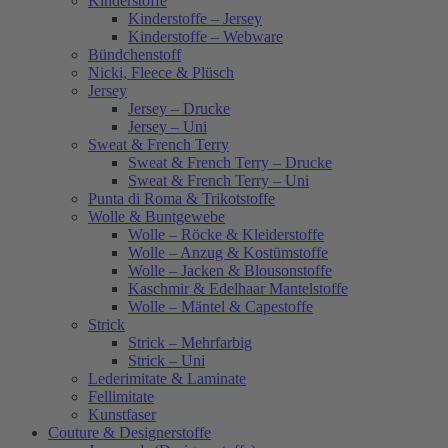
Kinderstoffe
Kinderstoffe – Jersey
Kinderstoffe – Webware
Bündchenstoff
Nicki, Fleece & Plüsch
Jersey
Jersey – Drucke
Jersey – Uni
Sweat & French Terry
Sweat & French Terry – Drucke
Sweat & French Terry – Uni
Punta di Roma & Trikotstoffe
Wolle & Buntgewebe
Wolle – Röcke & Kleiderstoffe
Wolle – Anzug & Kostümstoffe
Wolle – Jacken & Blousonstoffe
Kaschmir & Edelhaar Mantelstoffe
Wolle – Mäntel & Capestoffe
Strick
Strick – Mehrfarbig
Strick – Uni
Lederimitate & Laminate
Fellimitate
Kunstfaser
Couture & Designerstoffe