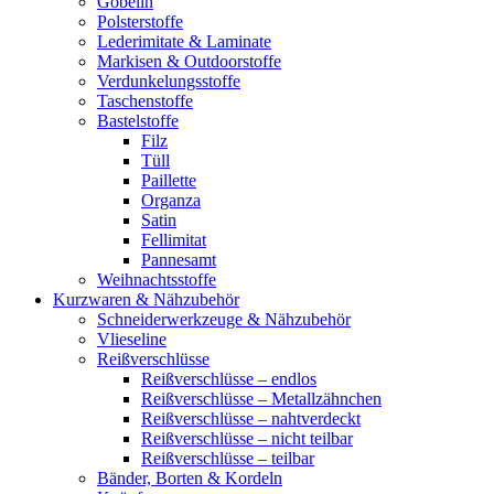
Gobelin
Polsterstoffe
Lederimitate & Laminate
Markisen & Outdoorstoffe
Verdunkelungsstoffe
Taschenstoffe
Bastelstoffe
Filz
Tüll
Paillette
Organza
Satin
Fellimitat
Pannesamt
Weihnachtsstoffe
Kurzwaren & Nähzubehör
Schneiderwerkzeuge & Nähzubehör
Vlieseline
Reißverschlüsse
Reißverschlüsse – endlos
Reißverschlüsse – Metallzähnchen
Reißverschlüsse – nahtverdeckt
Reißverschlüsse – nicht teilbar
Reißverschlüsse – teilbar
Bänder, Borten & Kordeln