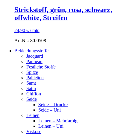
Strickstoff, grün, rosa, schwarz,
offwhite, Streifen
24,90
€
/
mtr.
Art.Nr.: 80-0508
Bekleidungsstoffe
Jacquard
Panneau
Festliche Stoffe
Spitze
Pailletten
Samt
Satin
Chiffon
Seide
Seide – Drucke
Seide – Uni
Leinen
Leinen – Mehrfarbig
Leinen – Uni
Viskose