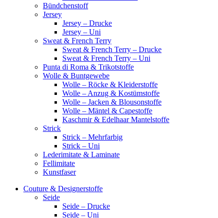
Bündchenstoff
Jersey
Jersey – Drucke
Jersey – Uni
Sweat & French Terry
Sweat & French Terry – Drucke
Sweat & French Terry – Uni
Punta di Roma & Trikotstoffe
Wolle & Buntgewebe
Wolle – Röcke & Kleiderstoffe
Wolle – Anzug & Kostümstoffe
Wolle – Jacken & Blousonstoffe
Wolle – Mäntel & Capestoffe
Kaschmir & Edelhaar Mantelstoffe
Strick
Strick – Mehrfarbig
Strick – Uni
Lederimitate & Laminate
Fellimitate
Kunstfaser
Couture & Designerstoffe
Seide
Seide – Drucke
Seide – Uni