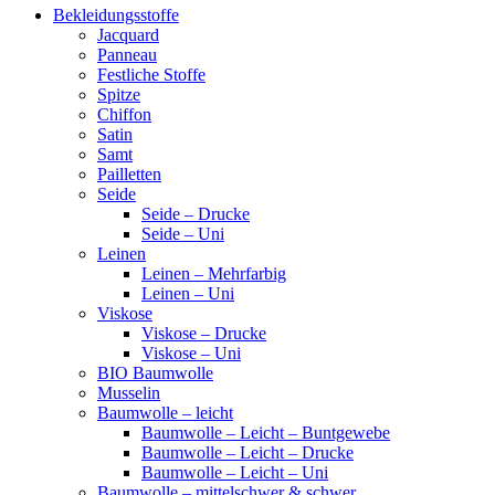
Bekleidungsstoffe
Jacquard
Panneau
Festliche Stoffe
Spitze
Chiffon
Satin
Samt
Pailletten
Seide
Seide – Drucke
Seide – Uni
Leinen
Leinen – Mehrfarbig
Leinen – Uni
Viskose
Viskose – Drucke
Viskose – Uni
BIO Baumwolle
Musselin
Baumwolle – leicht
Baumwolle – Leicht – Buntgewebe
Baumwolle – Leicht – Drucke
Baumwolle – Leicht – Uni
Baumwolle – mittelschwer & schwer