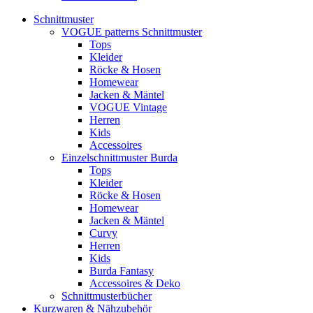
Schnittmuster
VOGUE patterns Schnittmuster
Tops
Kleider
Röcke & Hosen
Homewear
Jacken & Mäntel
VOGUE Vintage
Herren
Kids
Accessoires
Einzelschnittmuster Burda
Tops
Kleider
Röcke & Hosen
Homewear
Jacken & Mäntel
Curvy
Herren
Kids
Burda Fantasy
Accessoires & Deko
Schnittmusterbücher
Kurzwaren & Nähzubehör