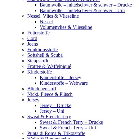
Baumwolle – mittelschwer & schwer – Drucke
Baumwolle – mittelschwer & schwer – Uni
Nessel, Vlies & Vlieseline
Nessel
Volumenvlies & Vlieseline
Futterstoffe
Cord
Jeans
Funktionsstoffe
Softshell & Scuba
Steppstoffe
Frottee & Waffelpiqué
Kinderstoffe
Kinderstoffe – Jersey
Kinderstoffe – Webware
Bündchenstoff
Nicki, Fleece & Plüsch
Jersey
Jersey – Drucke
Jersey – Uni
Sweat & French Terry
Sweat & French Terry – Drucke
Sweat & French Terry – Uni
Punta di Roma & Trikotstoffe
Wolle & Buntgewebe