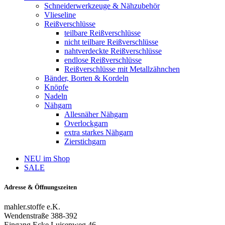
Schneiderwerkzeuge & Nähzubehör
Vlieseline
Reißverschlüsse
teilbare Reißverschlüsse
nicht teilbare Reißverschlüsse
nahtverdeckte Reißverschlüsse
endlose Reißverschlüsse
Reißverschlüsse mit Metallzähnchen
Bänder, Borten & Kordeln
Knöpfe
Nadeln
Nähgarn
Allesnäher Nähgarn
Overlockgarn
extra starkes Nähgarn
Zierstichgarn
NEU im Shop
SALE
Adresse & Öffnungszeiten
mahler.stoffe e.K.
Wendenstraße 388-392
Eingang Ecke Luisenweg 46