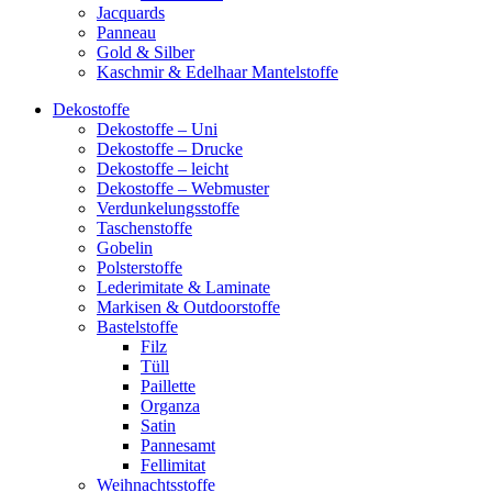
Jacquards
Panneau
Gold & Silber
Kaschmir & Edelhaar Mantelstoffe
Dekostoffe
Dekostoffe – Uni
Dekostoffe – Drucke
Dekostoffe – leicht
Dekostoffe – Webmuster
Verdunkelungsstoffe
Taschenstoffe
Gobelin
Polsterstoffe
Lederimitate & Laminate
Markisen & Outdoorstoffe
Bastelstoffe
Filz
Tüll
Paillette
Organza
Satin
Pannesamt
Fellimitat
Weihnachtsstoffe