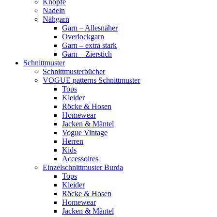
Knöpfe
Nadeln
Nähgarn
Garn – Allesnäher
Overlockgarn
Garn – extra stark
Garn – Zierstich
Schnittmuster
Schnittmusterbücher
VOGUE patterns Schnittmuster
Tops
Kleider
Röcke & Hosen
Homewear
Jacken & Mäntel
Vogue Vintage
Herren
Kids
Accessoires
Einzelschnittmuster Burda
Tops
Kleider
Röcke & Hosen
Homewear
Jacken & Mäntel