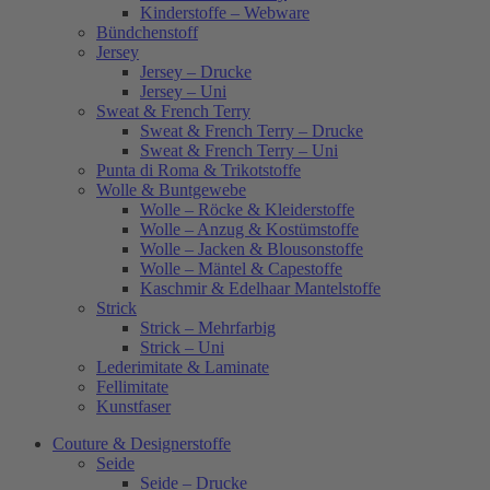
Kinderstoffe – Webware
Bündchenstoff
Jersey
Jersey – Drucke
Jersey – Uni
Sweat & French Terry
Sweat & French Terry – Drucke
Sweat & French Terry – Uni
Punta di Roma & Trikotstoffe
Wolle & Buntgewebe
Wolle – Röcke & Kleiderstoffe
Wolle – Anzug & Kostümstoffe
Wolle – Jacken & Blousonstoffe
Wolle – Mäntel & Capestoffe
Kaschmir & Edelhaar Mantelstoffe
Strick
Strick – Mehrfarbig
Strick – Uni
Lederimitate & Laminate
Fellimitate
Kunstfaser
Couture & Designerstoffe
Seide
Seide – Drucke