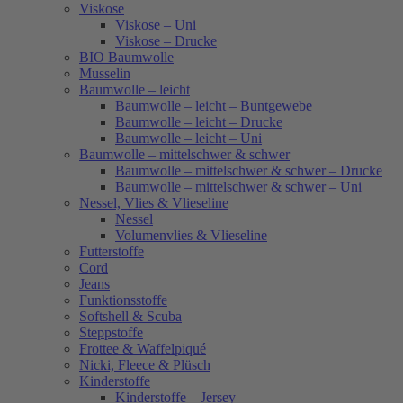
Viskose
Viskose – Uni
Viskose – Drucke
BIO Baumwolle
Musselin
Baumwolle – leicht
Baumwolle – leicht – Buntgewebe
Baumwolle – leicht – Drucke
Baumwolle – leicht – Uni
Baumwolle – mittelschwer & schwer
Baumwolle – mittelschwer & schwer – Drucke
Baumwolle – mittelschwer & schwer – Uni
Nessel, Vlies & Vlieseline
Nessel
Volumenvlies & Vlieseline
Futterstoffe
Cord
Jeans
Funktionsstoffe
Softshell & Scuba
Steppstoffe
Frottee & Waffelpiqué
Nicki, Fleece & Plüsch
Kinderstoffe
Kinderstoffe – Jersey