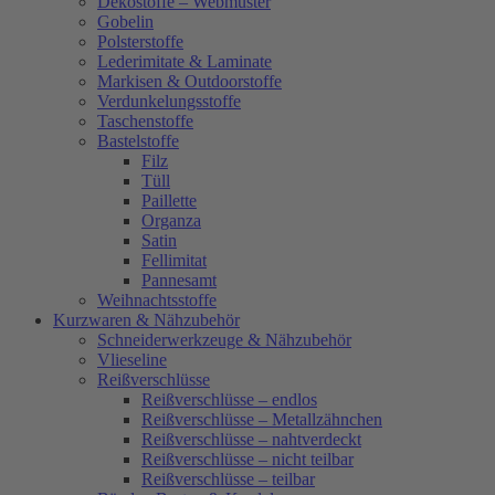
Dekostoffe – Webmuster
Gobelin
Polsterstoffe
Lederimitate & Laminate
Markisen & Outdoorstoffe
Verdunkelungsstoffe
Taschenstoffe
Bastelstoffe
Filz
Tüll
Paillette
Organza
Satin
Fellimitat
Pannesamt
Weihnachtsstoffe
Kurzwaren & Nähzubehör
Schneiderwerkzeuge & Nähzubehör
Vlieseline
Reißverschlüsse
Reißverschlüsse – endlos
Reißverschlüsse – Metallzähnchen
Reißverschlüsse – nahtverdeckt
Reißverschlüsse – nicht teilbar
Reißverschlüsse – teilbar