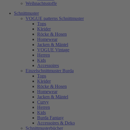
Weihnachtsstoffe
Schnittmuster
VOGUE patterns Schnittmuster
Tops
Kleider
Röcke & Hosen
Homewear
Jacken & Mäntel
VOGUE Vintage
Herren
Kids
Accessoires
Einzelschnittmuster Burda
Tops
Kleider
Röcke & Hosen
Homewear
Jacken & Mäntel
Curvy
Herren
Kids
Burda Fantasy
Accessoires & Deko
Schnittmusterbücher