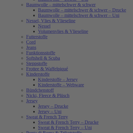
Baumwolle – mittelschwer & schwer
Baumwolle – mittelschwer & schwer – Drucke
Baumwolle – mittelschwer & schwer – Uni
Nessel, Vlies & Vlieseline
Nessel
Volumenvlies & Vlieseline
Futterstoffe
Cord
Jeans
Funktionsstoffe
Softshell & Scuba
Steppstoffe
Frottee & Waffelpiqué
Kinderstoffe
Kinderstoffe – Jersey
Kinderstoffe – Webware
Bündchenstoff
Nicki, Fleece & Plüsch
Jersey
Jersey – Drucke
Jersey – Uni
Sweat & French Terry
Sweat & French Terry – Drucke
Sweat & French Terry – Uni
Punta di Roma & Trikotstoffe