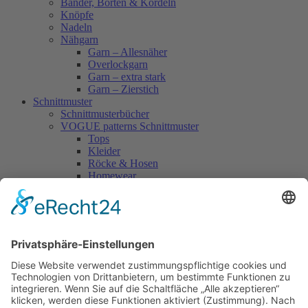
Bänder, Borten & Kordeln
Knöpfe
Nadeln
Nähgarn
Garn – Allesnäher
Overlockgarn
Garn – extra stark
Garn – Zierstich
Schnittmuster
Schnittmusterbücher
VOGUE patterns Schnittmuster
Tops
Kleider
Röcke & Hosen
Homewear
Jacken & Mäntel
Vogue Vintage
Herren
Kids
Accessoires
Einzelschnittmuster Burda
Tops
Kleider
Röcke & Hosen
Homewear