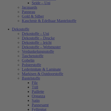
Seide – Uni
Jacquards
Panneau
Gold & Silber
Kaschmir & Edelhaar Mantelstoffe
Dekostoffe
Dekostoffe – Uni
Dekostoffe – Drucke
Dekostoffe – leicht
Dekostoffe – Webmuster
Verdunkelungsstoffe
Taschenstoffe
Gobelin
Polsterstoffe
Lederimitate & Laminate
Markisen & Outdoorstoffe
Bastelstoffe
Filz
Tüll
Paillette
Organza
Satin
Pannesamt
Fellimitat