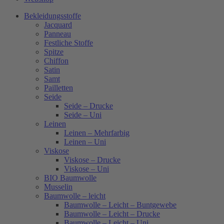
Bekleidungsstoffe
Jacquard
Panneau
Festliche Stoffe
Spitze
Chiffon
Satin
Samt
Pailletten
Seide
Seide – Drucke
Seide – Uni
Leinen
Leinen – Mehrfarbig
Leinen – Uni
Viskose
Viskose – Drucke
Viskose – Uni
BIO Baumwolle
Musselin
Baumwolle – leicht
Baumwolle – Leicht – Buntgewebe
Baumwolle – Leicht – Drucke
Baumwolle – Leicht – Uni