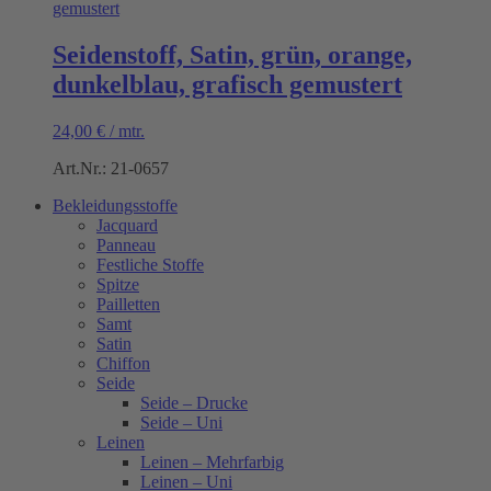
Seidenstoff, Satin, grün, orange,
dunkelblau, grafisch gemustert
24,00
€
/
mtr.
Art.Nr.: 21-0657
Bekleidungsstoffe
Jacquard
Panneau
Festliche Stoffe
Spitze
Pailletten
Samt
Satin
Chiffon
Seide
Seide – Drucke
Seide – Uni
Leinen
Leinen – Mehrfarbig
Leinen – Uni