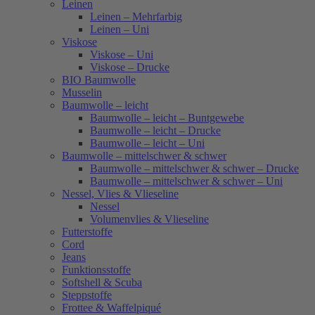
Leinen
Leinen – Mehrfarbig
Leinen – Uni
Viskose
Viskose – Uni
Viskose – Drucke
BIO Baumwolle
Musselin
Baumwolle – leicht
Baumwolle – leicht – Buntgewebe
Baumwolle – leicht – Drucke
Baumwolle – leicht – Uni
Baumwolle – mittelschwer & schwer
Baumwolle – mittelschwer & schwer – Drucke
Baumwolle – mittelschwer & schwer – Uni
Nessel, Vlies & Vlieseline
Nessel
Volumenvlies & Vlieseline
Futterstoffe
Cord
Jeans
Funktionsstoffe
Softshell & Scuba
Steppstoffe
Frottee & Waffelpiqué