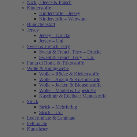
Nicki, Fleece & Plüsch
Kinderstoffe
Kinderstoffe – Jersey
Kinderstoffe – Webware
Bündchenstoff
Jersey
Jersey – Drucke
Jersey – Uni
Sweat & French Terry
Sweat & French Terry – Drucke
Sweat & French Terry – Uni
Punta di Roma & Trikotstoffe
Wolle & Buntgewebe
Wolle – Röcke & Kleiderstoffe
Wolle – Anzug & Kostümstoffe
Wolle – Jacken & Blousonstoffe
Wolle – Mäntel & Capestoffe
Kaschmir & Edelhaar Mantelstoffe
Strick
Strick – Mehrfarbig
Strick – Uni
Lederimitate & Laminate
Fellimitate
Kunstfaser