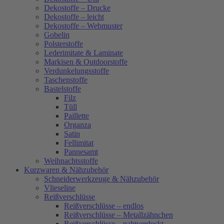
Dekostoffe – Drucke
Dekostoffe – leicht
Dekostoffe – Webmuster
Gobelin
Polsterstoffe
Lederimitate & Laminate
Markisen & Outdoorstoffe
Verdunkelungsstoffe
Taschenstoffe
Bastelstoffe
Filz
Tüll
Paillette
Organza
Satin
Fellimitat
Pannesamt
Weihnachtsstoffe
Kurzwaren & Nähzubehör
Schneiderwerkzeuge & Nähzubehör
Vlieseline
Reißverschlüsse
Reißverschlüsse – endlos
Reißverschlüsse – Metallzähnchen
Reißverschlüsse – nahtverdeckt