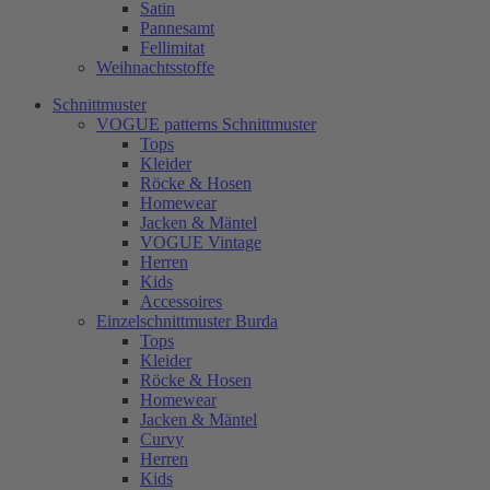
Satin
Pannesamt
Fellimitat
Weihnachtsstoffe
Schnittmuster
VOGUE patterns Schnittmuster
Tops
Kleider
Röcke & Hosen
Homewear
Jacken & Mäntel
VOGUE Vintage
Herren
Kids
Accessoires
Einzelschnittmuster Burda
Tops
Kleider
Röcke & Hosen
Homewear
Jacken & Mäntel
Curvy
Herren
Kids