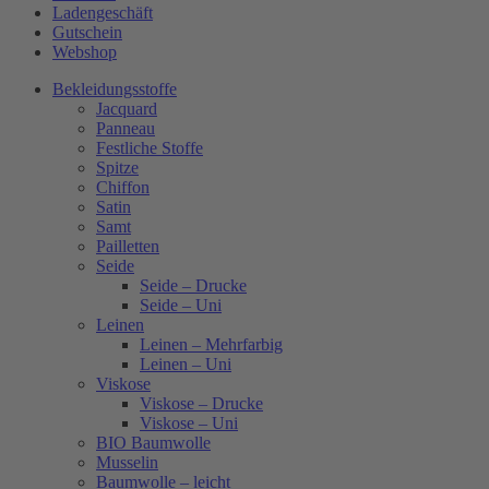
Ladengeschäft
Gutschein
Webshop
Bekleidungsstoffe
Jacquard
Panneau
Festliche Stoffe
Spitze
Chiffon
Satin
Samt
Pailletten
Seide
Seide – Drucke
Seide – Uni
Leinen
Leinen – Mehrfarbig
Leinen – Uni
Viskose
Viskose – Drucke
Viskose – Uni
BIO Baumwolle
Musselin
Baumwolle – leicht