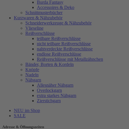
Burda Fantasy
Accessoires & Deko
Schnittmusterbücher
Kurzwaren & Nähzubehör
Schneiderwerkzeuge & Nähzubehör
Vlieseline
Reißverschlüsse
teilbare Reißverschlüsse
nicht teilbare Reißverschlüsse
nahtverdeckte Reißverschlüsse
endlose Reißverschlüsse
Reißverschlüsse mit Metallzähnchen
Bänder, Borten & Kordeln
Knöpfe
Nadeln
Nähgarn
Allesnäher Nähgarn
Overlockgarn
extra starkes Nähgarn
Zierstichgarn
NEU im Shop
SALE
Adresse & Öffnungszeiten