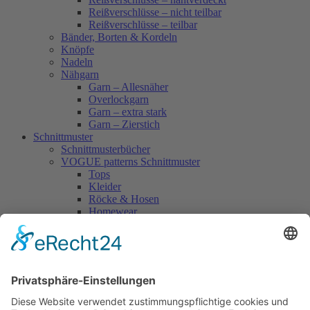
Reißverschlüsse – nicht teilbar
Reißverschlüsse – teilbar
Bänder, Borten & Kordeln
Knöpfe
Nadeln
Nähgarn
Garn – Allesnäher
Overlockgarn
Garn – extra stark
Garn – Zierstich
Schnittmuster
Schnittmusterbücher
VOGUE patterns Schnittmuster
Tops
Kleider
Röcke & Hosen
Homewear
Jacken & Mäntel
Vogue Vintage
Herren
Kids
Accessoires
Einzelschnittmuster Burda
Tops