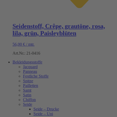
Seidenstoff, Crêpe, grautöne, rosa,
lila, grün, Paisleyblüten
56,00
€
/
mtr.
Art.Nr.: 21-0416
Bekleidungsstoffe
Jacquard
Panneau
Festliche Stoffe
Spitze
Pailletten
Samt
Satin
Chiffon
Seide
Seide – Drucke
Seide – Uni