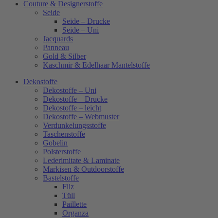
Couture & Designerstoffe
Seide
Seide – Drucke
Seide – Uni
Jacquards
Panneau
Gold & Silber
Kaschmir & Edelhaar Mantelstoffe
Dekostoffe
Dekostoffe – Uni
Dekostoffe – Drucke
Dekostoffe – leicht
Dekostoffe – Webmuster
Verdunkelungsstoffe
Taschenstoffe
Gobelin
Polsterstoffe
Lederimitate & Laminate
Markisen & Outdoorstoffe
Bastelstoffe
Filz
Tüll
Paillette
Organza