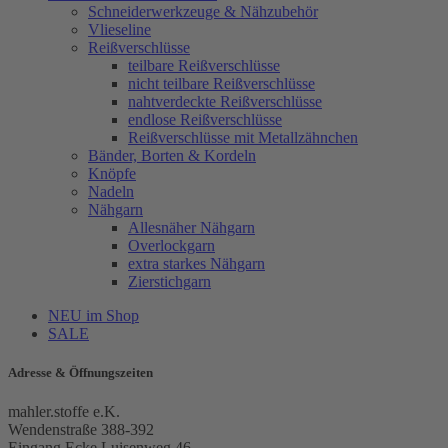
Schneiderwerkzeuge & Nähzubehör
Vlieseline
Reißverschlüsse
teilbare Reißverschlüsse
nicht teilbare Reißverschlüsse
nahtverdeckte Reißverschlüsse
endlose Reißverschlüsse
Reißverschlüsse mit Metallzähnchen
Bänder, Borten & Kordeln
Knöpfe
Nadeln
Nähgarn
Allesnäher Nähgarn
Overlockgarn
extra starkes Nähgarn
Zierstichgarn
NEU im Shop
SALE
Adresse & Öffnungszeiten
mahler.stoffe e.K.
Wendenstraße 388-392
Eingang Ecke Luisenweg 46