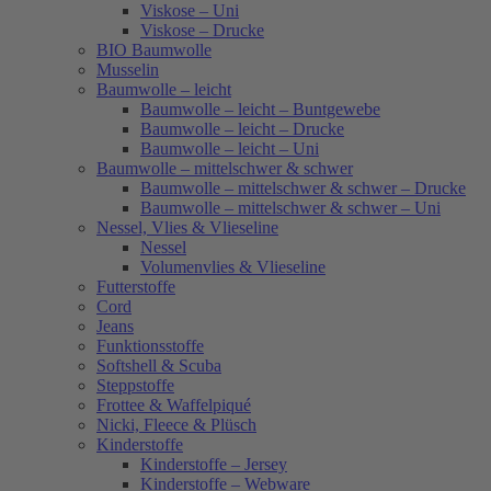
Viskose – Uni
Viskose – Drucke
BIO Baumwolle
Musselin
Baumwolle – leicht
Baumwolle – leicht – Buntgewebe
Baumwolle – leicht – Drucke
Baumwolle – leicht – Uni
Baumwolle – mittelschwer & schwer
Baumwolle – mittelschwer & schwer – Drucke
Baumwolle – mittelschwer & schwer – Uni
Nessel, Vlies & Vlieseline
Nessel
Volumenvlies & Vlieseline
Futterstoffe
Cord
Jeans
Funktionsstoffe
Softshell & Scuba
Steppstoffe
Frottee & Waffelpiqué
Nicki, Fleece & Plüsch
Kinderstoffe
Kinderstoffe – Jersey
Kinderstoffe – Webware