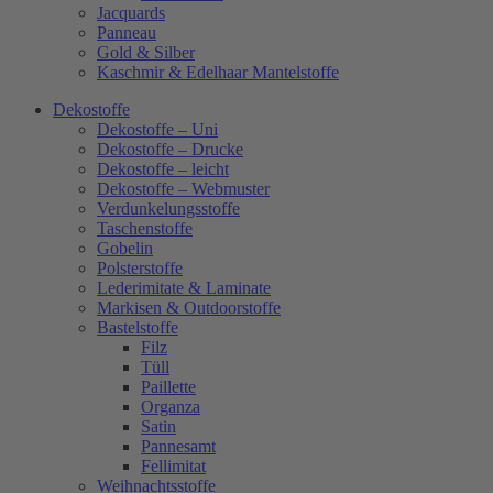
Jacquards
Panneau
Gold & Silber
Kaschmir & Edelhaar Mantelstoffe
Dekostoffe
Dekostoffe – Uni
Dekostoffe – Drucke
Dekostoffe – leicht
Dekostoffe – Webmuster
Verdunkelungsstoffe
Taschenstoffe
Gobelin
Polsterstoffe
Lederimitate & Laminate
Markisen & Outdoorstoffe
Bastelstoffe
Filz
Tüll
Paillette
Organza
Satin
Pannesamt
Fellimitat
Weihnachtsstoffe