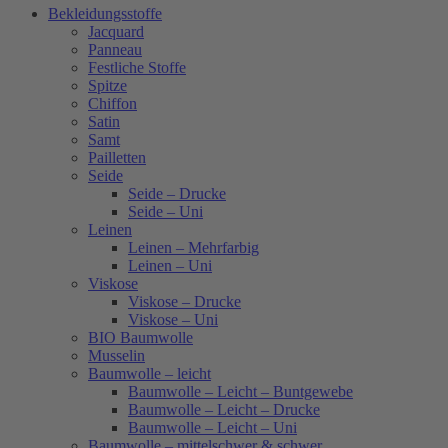
Bekleidungsstoffe
Jacquard
Panneau
Festliche Stoffe
Spitze
Chiffon
Satin
Samt
Pailletten
Seide
Seide – Drucke
Seide – Uni
Leinen
Leinen – Mehrfarbig
Leinen – Uni
Viskose
Viskose – Drucke
Viskose – Uni
BIO Baumwolle
Musselin
Baumwolle – leicht
Baumwolle – Leicht – Buntgewebe
Baumwolle – Leicht – Drucke
Baumwolle – Leicht – Uni
Baumwolle – mittelschwer & schwer