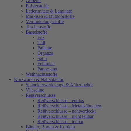
Gobelin
Polsterstoffe
Lederimitate & Laminate
Markisen & Outdoorstoffe
Verdunkelungsstoffe
Taschenstoffe
Bastelstoffe
Filz
Tüll
Paillette
Organza
Satin
Fellimitat
Pannesamt
Weihnachtsstoffe
Kurzwaren & Nähzubehör
Schneiderwerkzeuge & Nähzubehör
Vlieseline
Reißverschlüsse
Reißverschlüsse – endlos
Reißverschlüsse – Metallzähnchen
Reißverschlüsse – nahtverdeckt
Reißverschlüsse – nicht teilbar
Reißverschlüsse – teilbar
Bänder, Borten & Kordeln