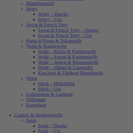
Bündchenstoff
Jersey
Jersey – Drucke
Jersey – Uni
Sweat & French Terry
Sweat & French Terry – Drucke
Sweat & French Terry – Uni
Punta di Roma & Trikotstoffe
Wolle & Buntgewebe
Wolle – Röcke & Kleiderstoffe
Wolle – Anzug & Kostümstoffe
Wolle – Jacken & Blousonstoffe
Wolle – Mäntel & Capestoffe
Kaschmir & Edelhaar Mantelstoffe
Strick
Strick – Mehrfarbig
Strick – Uni
Lederimitate & Laminate
Fellimitate
Kunstfaser
Couture & Designerstoffe
Seide
Seide – Drucke
Seide – Uni