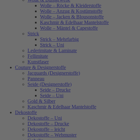
Wolle – Röcke & Kleiderstoffe
Wolle – Anzug & Kostümstoffe
Wolle – Jacken & Blousonstoffe
Kaschmir & Edelhaar Mantelstoffe
Wolle – Mäntel & Capestoffe
Strick
Strick – Mehrfarbig
Strick – Uni
Lederimitate & Laminate
Fellimitate
Kunstfaser
Couture & Designerstoffe
Jacquards (Designerstoffe)
Panneau
Seide (Designerstoffe)
Seide – Drucke
Seide – Uni
Gold & Silber
Kaschmir & Edelhaar Mantelstoffe
Dekostoffe
Dekostoffe – Uni
Dekostoffe – Drucke
Dekostoffe – leicht
Dekostoffe – Webmuster