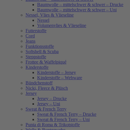
Baumwolle – mittelschwer & schwer – Drucke
Baumwolle – mittelschwer & schwer – Uni
Nessel, Vlies & Vlieseline
Nessel
Volumenvlies & Vlieseline
Futterstoffe
Cord
Jeans
Funktionsstoffe
Softshell & Scuba
Steppstoffe
Frottee & Waffelpiqué
Kinderstoffe
Kinderstoffe – Jersey
Kinderstoffe – Webware
Bündchenstoff
Nicki, Fleece & Plüsch
Jersey
Jersey – Drucke
Jersey – Uni
Sweat & French Terry
Sweat & French Terry – Drucke
Sweat & French Terry – Uni
Punta di Roma & Trikotstoffe
Wolle & Buntgewebe