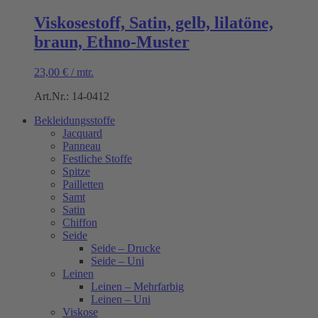
Viskosestoff, Satin, gelb, lilatöne,
braun, Ethno-Muster
23,00
€
/
mtr.
Art.Nr.: 14-0412
Bekleidungsstoffe
Jacquard
Panneau
Festliche Stoffe
Spitze
Pailletten
Samt
Satin
Chiffon
Seide
Seide – Drucke
Seide – Uni
Leinen
Leinen – Mehrfarbig
Leinen – Uni
Viskose