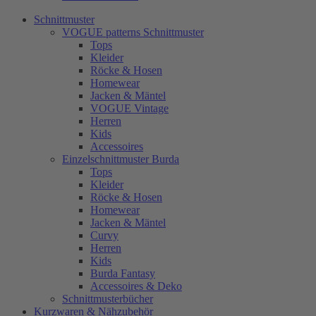
Schnittmuster
VOGUE patterns Schnittmuster
Tops
Kleider
Röcke & Hosen
Homewear
Jacken & Mäntel
VOGUE Vintage
Herren
Kids
Accessoires
Einzelschnittmuster Burda
Tops
Kleider
Röcke & Hosen
Homewear
Jacken & Mäntel
Curvy
Herren
Kids
Burda Fantasy
Accessoires & Deko
Schnittmusterbücher
Kurzwaren & Nähzubehör