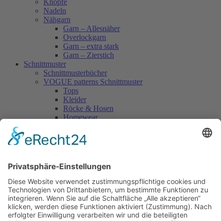
Knöpfe
Nadeln
Nähgarn
Garn – Allesnäher
Overlockgarn
Garn – extra stark
Garn – Zierstich
Schnittmuster
Schnittmusterbücher
VOGUE patterns Schnittmuster
Tops
Kleider
Röcke & Hosen
Homewear
Jacken & Mäntel
Vogue Vintage
Herren
Kids
Accessoires
Einzelschnittmuster Burda
Tops
Kleider
Röcke & Hosen
Homewear
Jacken & Mäntel