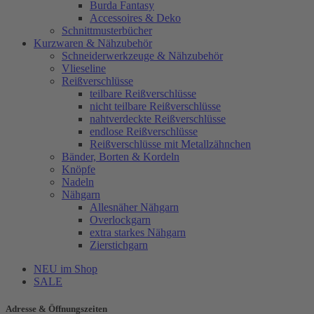
Burda Fantasy
Accessoires & Deko
Schnittmusterbücher
Kurzwaren & Nähzubehör
Schneiderwerkzeuge & Nähzubehör
Vlieseline
Reißverschlüsse
teilbare Reißverschlüsse
nicht teilbare Reißverschlüsse
nahtverdeckte Reißverschlüsse
endlose Reißverschlüsse
Reißverschlüsse mit Metallzähnchen
Bänder, Borten & Kordeln
Knöpfe
Nadeln
Nähgarn
Allesnäher Nähgarn
Overlockgarn
extra starkes Nähgarn
Zierstichgarn
NEU im Shop
SALE
Adresse & Öffnungszeiten