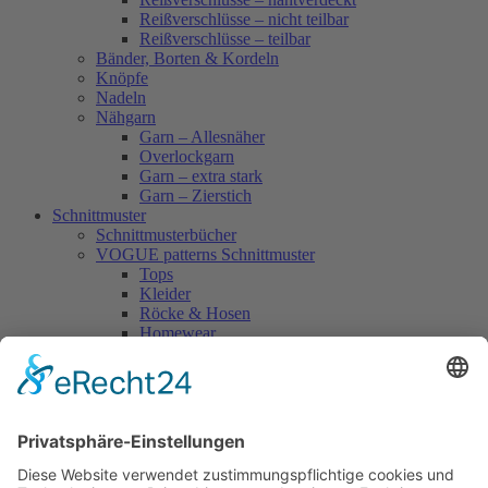
Reißverschlüsse – nicht teilbar
Reißverschlüsse – teilbar
Bänder, Borten & Kordeln
Knöpfe
Nadeln
Nähgarn
Garn – Allesnäher
Overlockgarn
Garn – extra stark
Garn – Zierstich
Schnittmuster
Schnittmusterbücher
VOGUE patterns Schnittmuster
Tops
Kleider
Röcke & Hosen
Homewear
Jacken & Mäntel
Vogue Vintage
Herren
Kids
Accessoires
Einzelschnittmuster Burda
Tops