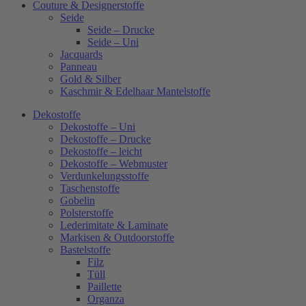
Couture & Designerstoffe
Seide
Seide – Drucke
Seide – Uni
Jacquards
Panneau
Gold & Silber
Kaschmir & Edelhaar Mantelstoffe
Dekostoffe
Dekostoffe – Uni
Dekostoffe – Drucke
Dekostoffe – leicht
Dekostoffe – Webmuster
Verdunkelungsstoffe
Taschenstoffe
Gobelin
Polsterstoffe
Lederimitate & Laminate
Markisen & Outdoorstoffe
Bastelstoffe
Filz
Tüll
Paillette
Organza