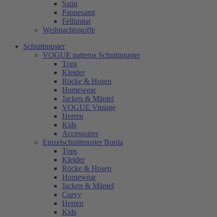
Satin
Pannesamt
Fellimitat
Weihnachtsstoffe
Schnittmuster
VOGUE patterns Schnittmuster
Tops
Kleider
Röcke & Hosen
Homewear
Jacken & Mäntel
VOGUE Vintage
Herren
Kids
Accessoires
Einzelschnittmuster Burda
Tops
Kleider
Röcke & Hosen
Homewear
Jacken & Mäntel
Curvy
Herren
Kids