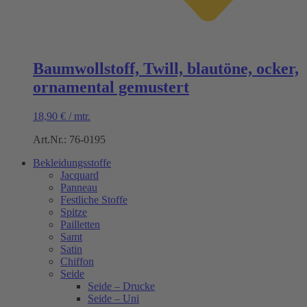
Baumwollstoff, Twill, blautöne, ocker,
ornamental gemustert
18,90
€
/
mtr.
Art.Nr.: 76-0195
Bekleidungsstoffe
Jacquard
Panneau
Festliche Stoffe
Spitze
Pailletten
Samt
Satin
Chiffon
Seide
Seide – Drucke
Seide – Uni