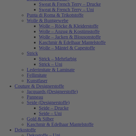
Sweat & French Terry – Drucke
Sweat & French Terry – Uni
Punta di Roma & Trikotstoffe
Wolle & Buntgewebe
Wolle – Röcke & Kleiderstoffe
Wolle – Anzug & Kostümstoffe
Wolle – Jacken & Blousonstoffe
Kaschmir & Edelhaar Mantelstoffe
Wolle – Mäntel & Capestoffe
Strick
Strick – Mehrfarbig
Strick – Uni
Lederimitate & Laminate
Fellimitate
Kunstfaser
Couture & Designerstoffe
Jacquards (Designerstoffe)
Panneau
Seide (Designerstoffe)
Seide – Drucke
Seide – Uni
Gold & Silber
Kaschmir & Edelhaar Mantelstoffe
Dekostoffe
Dekostoffe – Uni