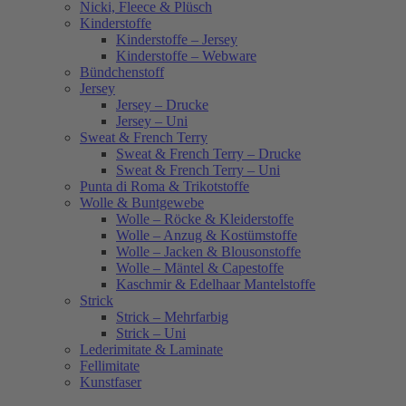
Nicki, Fleece & Plüsch
Kinderstoffe
Kinderstoffe – Jersey
Kinderstoffe – Webware
Bündchenstoff
Jersey
Jersey – Drucke
Jersey – Uni
Sweat & French Terry
Sweat & French Terry – Drucke
Sweat & French Terry – Uni
Punta di Roma & Trikotstoffe
Wolle & Buntgewebe
Wolle – Röcke & Kleiderstoffe
Wolle – Anzug & Kostümstoffe
Wolle – Jacken & Blousonstoffe
Wolle – Mäntel & Capestoffe
Kaschmir & Edelhaar Mantelstoffe
Strick
Strick – Mehrfarbig
Strick – Uni
Lederimitate & Laminate
Fellimitate
Kunstfaser