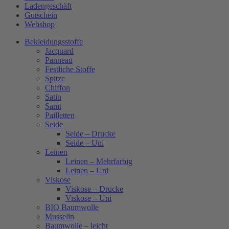
Ladengeschäft
Gutschein
Webshop
Bekleidungsstoffe
Jacquard
Panneau
Festliche Stoffe
Spitze
Chiffon
Satin
Samt
Pailletten
Seide
Seide – Drucke
Seide – Uni
Leinen
Leinen – Mehrfarbig
Leinen – Uni
Viskose
Viskose – Drucke
Viskose – Uni
BIO Baumwolle
Musselin
Baumwolle – leicht