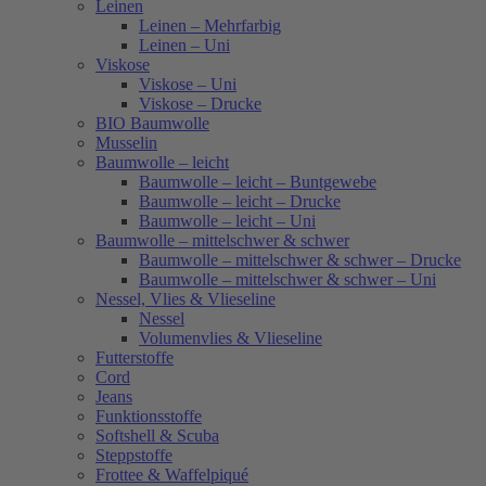
Leinen
Leinen – Mehrfarbig
Leinen – Uni
Viskose
Viskose – Uni
Viskose – Drucke
BIO Baumwolle
Musselin
Baumwolle – leicht
Baumwolle – leicht – Buntgewebe
Baumwolle – leicht – Drucke
Baumwolle – leicht – Uni
Baumwolle – mittelschwer & schwer
Baumwolle – mittelschwer & schwer – Drucke
Baumwolle – mittelschwer & schwer – Uni
Nessel, Vlies & Vlieseline
Nessel
Volumenvlies & Vlieseline
Futterstoffe
Cord
Jeans
Funktionsstoffe
Softshell & Scuba
Steppstoffe
Frottee & Waffelpiqué