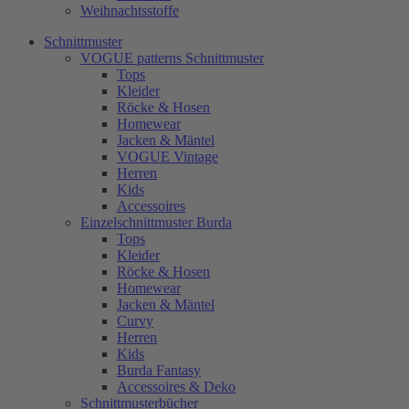
Weihnachtsstoffe
Schnittmuster
VOGUE patterns Schnittmuster
Tops
Kleider
Röcke & Hosen
Homewear
Jacken & Mäntel
VOGUE Vintage
Herren
Kids
Accessoires
Einzelschnittmuster Burda
Tops
Kleider
Röcke & Hosen
Homewear
Jacken & Mäntel
Curvy
Herren
Kids
Burda Fantasy
Accessoires & Deko
Schnittmusterbücher