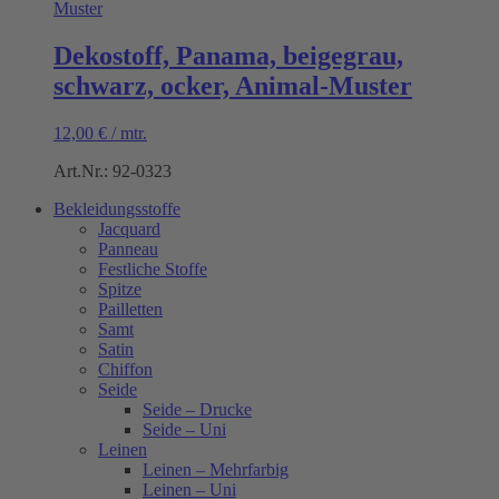
Dekostoff, Panama, beigegrau,
schwarz, ocker, Animal-Muster
12,00
€
/
mtr.
Art.Nr.: 92-0323
Bekleidungsstoffe
Jacquard
Panneau
Festliche Stoffe
Spitze
Pailletten
Samt
Satin
Chiffon
Seide
Seide – Drucke
Seide – Uni
Leinen
Leinen – Mehrfarbig
Leinen – Uni