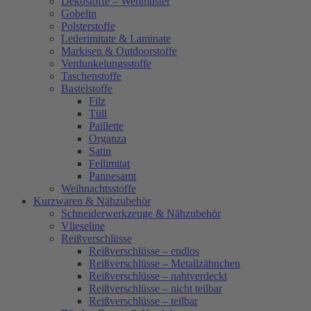
Dekostoffe – Webmuster
Gobelin
Polsterstoffe
Lederimitate & Laminate
Markisen & Outdoorstoffe
Verdunkelungsstoffe
Taschenstoffe
Bastelstoffe
Filz
Tüll
Paillette
Organza
Satin
Fellimitat
Pannesamt
Weihnachtsstoffe
Kurzwaren & Nähzubehör
Schneiderwerkzeuge & Nähzubehör
Vlieseline
Reißverschlüsse
Reißverschlüsse – endlos
Reißverschlüsse – Metallzähnchen
Reißverschlüsse – nahtverdeckt
Reißverschlüsse – nicht teilbar
Reißverschlüsse – teilbar