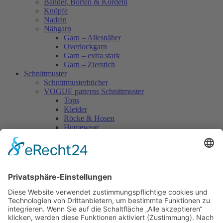
Bänder, Borten & Kordeln
Knöpfe
Nadeln
Nähgarn
Garn – Allesnäher
Overlockgarn
Garn – extra stark
Garn – Zierstich
Schnittmuster
Schnittmusterbücher
VOGUE patterns Schnittmuster
Tops
Kleider
Röcke & Hosen
Homewear
Jacken & Mäntel
Vogue Vintage
Herren
Kids
Accessoires
Einzelschnittmuster Burda
Tops
Kleider
Röcke & Hosen
Homewear