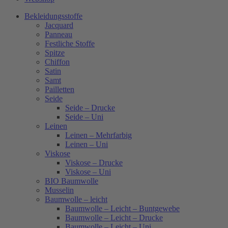
Bekleidungsstoffe
Jacquard
Panneau
Festliche Stoffe
Spitze
Chiffon
Satin
Samt
Pailletten
Seide
Seide – Drucke
Seide – Uni
Leinen
Leinen – Mehrfarbig
Leinen – Uni
Viskose
Viskose – Drucke
Viskose – Uni
BIO Baumwolle
Musselin
Baumwolle – leicht
Baumwolle – Leicht – Buntgewebe
Baumwolle – Leicht – Drucke
Baumwolle – Leicht – Uni