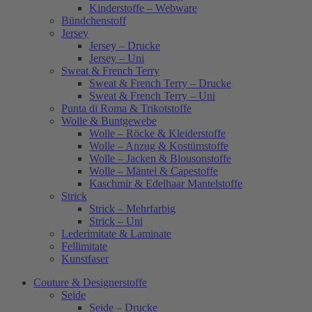
Kinderstoffe – Webware
Bündchenstoff
Jersey
Jersey – Drucke
Jersey – Uni
Sweat & French Terry
Sweat & French Terry – Drucke
Sweat & French Terry – Uni
Punta di Roma & Trikotstoffe
Wolle & Buntgewebe
Wolle – Röcke & Kleiderstoffe
Wolle – Anzug & Kostümstoffe
Wolle – Jacken & Blousonstoffe
Wolle – Mäntel & Capestoffe
Kaschmir & Edelhaar Mantelstoffe
Strick
Strick – Mehrfarbig
Strick – Uni
Lederimitate & Laminate
Fellimitate
Kunstfaser
Couture & Designerstoffe
Seide
Seide – Drucke