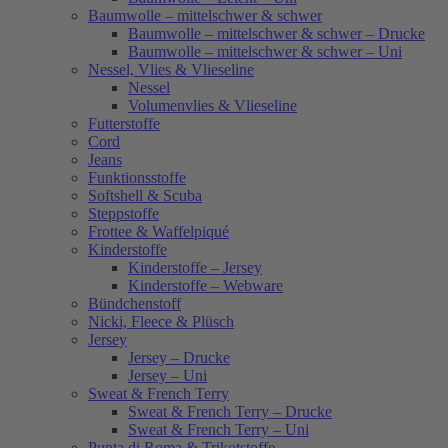
Baumwolle – mittelschwer & schwer
Baumwolle – mittelschwer & schwer – Drucke
Baumwolle – mittelschwer & schwer – Uni
Nessel, Vlies & Vlieseline
Nessel
Volumenvlies & Vlieseline
Futterstoffe
Cord
Jeans
Funktionsstoffe
Softshell & Scuba
Steppstoffe
Frottee & Waffelpiqué
Kinderstoffe
Kinderstoffe – Jersey
Kinderstoffe – Webware
Bündchenstoff
Nicki, Fleece & Plüsch
Jersey
Jersey – Drucke
Jersey – Uni
Sweat & French Terry
Sweat & French Terry – Drucke
Sweat & French Terry – Uni
Punta di Roma & Trikotstoffe