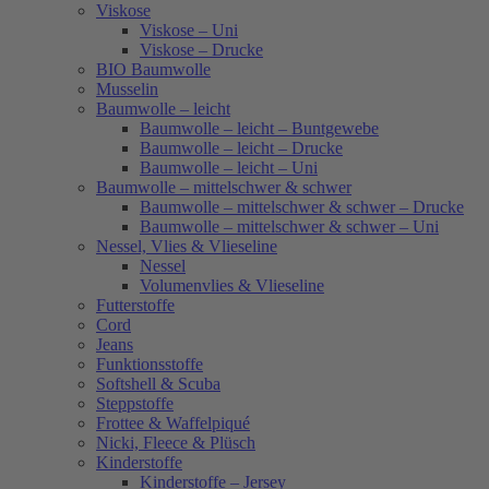
Viskose
Viskose – Uni
Viskose – Drucke
BIO Baumwolle
Musselin
Baumwolle – leicht
Baumwolle – leicht – Buntgewebe
Baumwolle – leicht – Drucke
Baumwolle – leicht – Uni
Baumwolle – mittelschwer & schwer
Baumwolle – mittelschwer & schwer – Drucke
Baumwolle – mittelschwer & schwer – Uni
Nessel, Vlies & Vlieseline
Nessel
Volumenvlies & Vlieseline
Futterstoffe
Cord
Jeans
Funktionsstoffe
Softshell & Scuba
Steppstoffe
Frottee & Waffelpiqué
Nicki, Fleece & Plüsch
Kinderstoffe
Kinderstoffe – Jersey