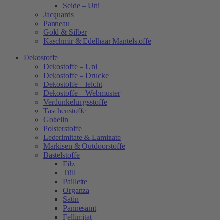
Seide – Uni
Jacquards
Panneau
Gold & Silber
Kaschmir & Edelhaar Mantelstoffe
Dekostoffe
Dekostoffe – Uni
Dekostoffe – Drucke
Dekostoffe – leicht
Dekostoffe – Webmuster
Verdunkelungsstoffe
Taschenstoffe
Gobelin
Polsterstoffe
Lederimitate & Laminate
Markisen & Outdoorstoffe
Bastelstoffe
Filz
Tüll
Paillette
Organza
Satin
Pannesamt
Fellimitat