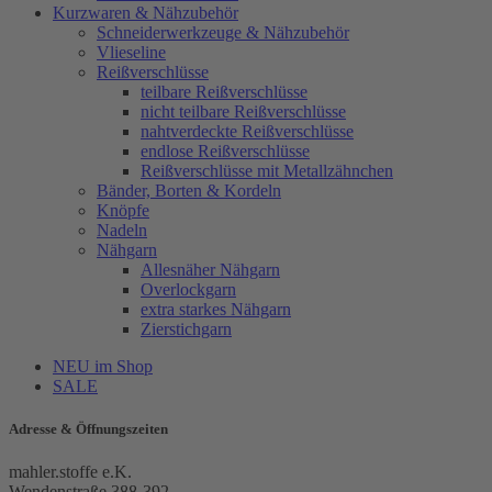
Kurzwaren & Nähzubehör
Schneiderwerkzeuge & Nähzubehör
Vlieseline
Reißverschlüsse
teilbare Reißverschlüsse
nicht teilbare Reißverschlüsse
nahtverdeckte Reißverschlüsse
endlose Reißverschlüsse
Reißverschlüsse mit Metallzähnchen
Bänder, Borten & Kordeln
Knöpfe
Nadeln
Nähgarn
Allesnäher Nähgarn
Overlockgarn
extra starkes Nähgarn
Zierstichgarn
NEU im Shop
SALE
Adresse & Öffnungszeiten
mahler.stoffe e.K.
Wendenstraße 388-392