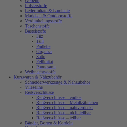
Gobelin
Polsterstoffe
Lederimitate & Laminate
Markisen & Outdoorstoffe
Verdunkelungsstoffe
Taschenstoffe
Bastelstoffe
Filz
Tüll
Paillette
Organza
Satin
Fellimitat
Pannesamt
Weihnachtsstoffe
Kurzwaren & Nähzubehör
Schneiderwerkzeuge & Nähzubehör
Vlieseline
Reißverschlüsse
Reißverschlüsse – endlos
Reißverschlüsse – Metallzähnchen
Reißverschlüsse – nahtverdeckt
Reißverschlüsse – nicht teilbar
Reißverschlüsse – teilbar
Bänder, Borten & Kordeln