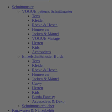
Schnittmuster
VOGUE patterns Schnittmuster
Tops
Kleider
Röcke & Hosen
Homewear
Jacken & Mäntel
VOGUE Vintage
Herren
Kids
Accessoires
Einzelschnittmuster Burda
Tops
Kleider
Röcke & Hosen
Homewear
Jacken & Mäntel
Curvy
Herren
Kids
Burda Fantasy
Accessoires & Deko
Schnittmusterbücher
Kurzwaren & Nähzubehör