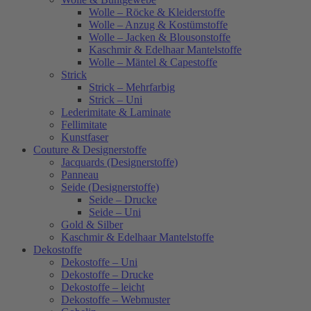
Wolle – Röcke & Kleiderstoffe
Wolle – Anzug & Kostümstoffe
Wolle – Jacken & Blousonstoffe
Kaschmir & Edelhaar Mantelstoffe
Wolle – Mäntel & Capestoffe
Strick
Strick – Mehrfarbig
Strick – Uni
Lederimitate & Laminate
Fellimitate
Kunstfaser
Couture & Designerstoffe
Jacquards (Designerstoffe)
Panneau
Seide (Designerstoffe)
Seide – Drucke
Seide – Uni
Gold & Silber
Kaschmir & Edelhaar Mantelstoffe
Dekostoffe
Dekostoffe – Uni
Dekostoffe – Drucke
Dekostoffe – leicht
Dekostoffe – Webmuster