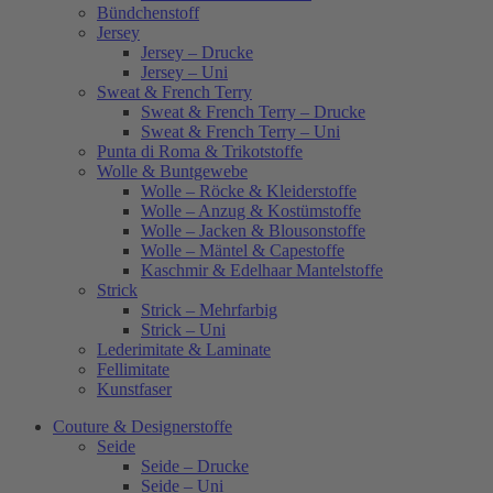
Bündchenstoff
Jersey
Jersey – Drucke
Jersey – Uni
Sweat & French Terry
Sweat & French Terry – Drucke
Sweat & French Terry – Uni
Punta di Roma & Trikotstoffe
Wolle & Buntgewebe
Wolle – Röcke & Kleiderstoffe
Wolle – Anzug & Kostümstoffe
Wolle – Jacken & Blousonstoffe
Wolle – Mäntel & Capestoffe
Kaschmir & Edelhaar Mantelstoffe
Strick
Strick – Mehrfarbig
Strick – Uni
Lederimitate & Laminate
Fellimitate
Kunstfaser
Couture & Designerstoffe
Seide
Seide – Drucke
Seide – Uni