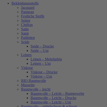
Bekleidungsstoffe
Jacquard
Panneau
Festliche Stoffe
Spitze
Chiffon
Satin
Samt
Pailletten
Seide
Seide – Drucke
Seide – Uni
Leinen
Leinen – Mehrfarbig
Leinen – Uni
Viskose
Viskose – Drucke
Viskose – Uni
BIO Baumwolle
Musselin
Baumwolle – leicht
Baumwolle – Leicht – Buntgewebe
Baumwolle – Leicht – Drucke
Baumwolle – Leicht – Uni
Baumwolle – mittelschwer & schwer