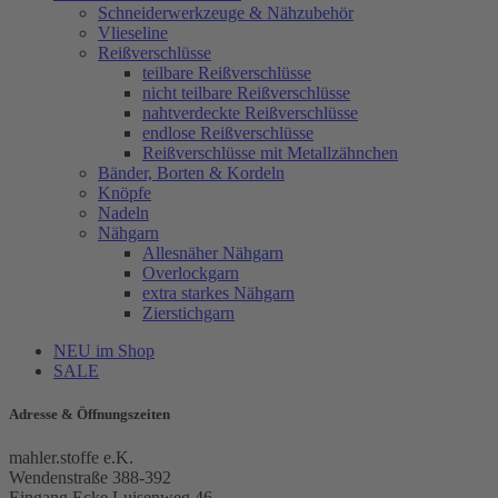
Schneiderwerkzeuge & Nähzubehör
Vlieseline
Reißverschlüsse
teilbare Reißverschlüsse
nicht teilbare Reißverschlüsse
nahtverdeckte Reißverschlüsse
endlose Reißverschlüsse
Reißverschlüsse mit Metallzähnchen
Bänder, Borten & Kordeln
Knöpfe
Nadeln
Nähgarn
Allesnäher Nähgarn
Overlockgarn
extra starkes Nähgarn
Zierstichgarn
NEU im Shop
SALE
Adresse & Öffnungszeiten
mahler.stoffe e.K.
Wendenstraße 388-392
Eingang Ecke Luisenweg 46