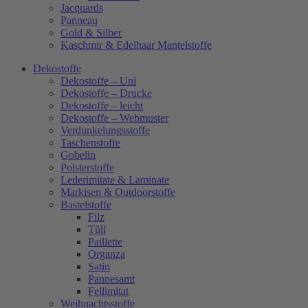
Jacquards
Panneau
Gold & Silber
Kaschmir & Edelhaar Mantelstoffe
Dekostoffe
Dekostoffe – Uni
Dekostoffe – Drucke
Dekostoffe – leicht
Dekostoffe – Webmuster
Verdunkelungsstoffe
Taschenstoffe
Gobelin
Polsterstoffe
Lederimitate & Laminate
Markisen & Outdoorstoffe
Bastelstoffe
Filz
Tüll
Paillette
Organza
Satin
Pannesamt
Fellimitat
Weihnachtsstoffe