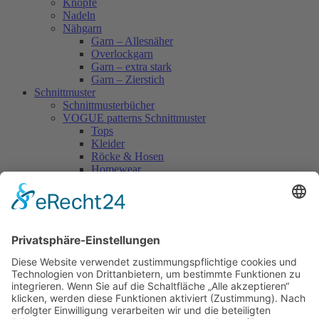
Knöpfe
Nadeln
Nähgarn
Garn – Allesnäher
Overlockgarn
Garn – extra stark
Garn – Zierstich
Schnittmuster
Schnittmusterbücher
VOGUE patterns Schnittmuster
Tops
Kleider
Röcke & Hosen
Homewear
Jacken & Mäntel
Vogue Vintage
Herren
Kids
Accessoires
Einzelschnittmuster Burda
Tops
Kleider
Röcke & Hosen
Homewear
Jacken & Mäntel