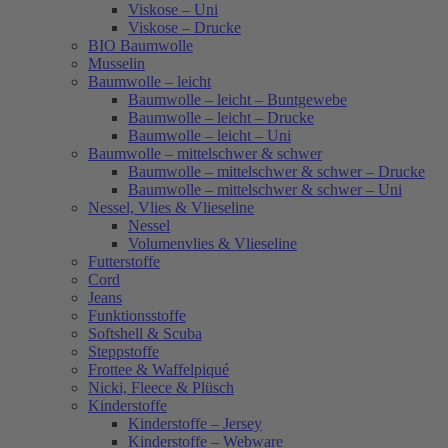
Viskose – Uni
Viskose – Drucke
BIO Baumwolle
Musselin
Baumwolle – leicht
Baumwolle – leicht – Buntgewebe
Baumwolle – leicht – Drucke
Baumwolle – leicht – Uni
Baumwolle – mittelschwer & schwer
Baumwolle – mittelschwer & schwer – Drucke
Baumwolle – mittelschwer & schwer – Uni
Nessel, Vlies & Vlieseline
Nessel
Volumenvlies & Vlieseline
Futterstoffe
Cord
Jeans
Funktionsstoffe
Softshell & Scuba
Steppstoffe
Frottee & Waffelpiqué
Nicki, Fleece & Plüsch
Kinderstoffe
Kinderstoffe – Jersey
Kinderstoffe – Webware