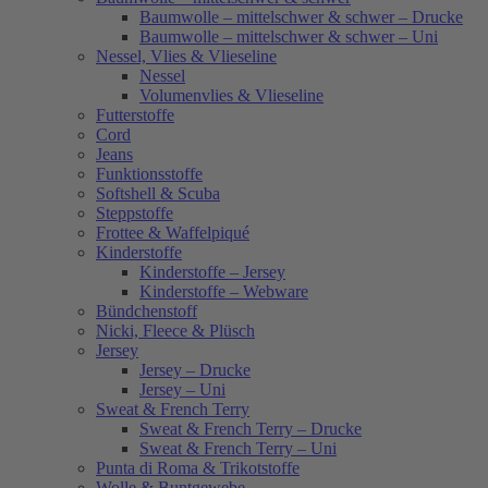
Baumwolle – mittelschwer & schwer – Drucke
Baumwolle – mittelschwer & schwer – Uni
Nessel, Vlies & Vlieseline
Nessel
Volumenvlies & Vlieseline
Futterstoffe
Cord
Jeans
Funktionsstoffe
Softshell & Scuba
Steppstoffe
Frottee & Waffelpiqué
Kinderstoffe
Kinderstoffe – Jersey
Kinderstoffe – Webware
Bündchenstoff
Nicki, Fleece & Plüsch
Jersey
Jersey – Drucke
Jersey – Uni
Sweat & French Terry
Sweat & French Terry – Drucke
Sweat & French Terry – Uni
Punta di Roma & Trikotstoffe
Wolle & Buntgewebe