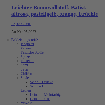
Leichter Baumwollstoff, Batist,
altrosa, pastellgelb, orange, Früchte
12,90
€
/
mtr.
Art.Nr.: 05-0033
Bekleidungsstoffe
Jacquard
Panneau
Festliche Stoffe
Spitze
Pailletten
Samt
Satin
Chiffon
Seide
Seide – Drucke
Seide – Uni
Leinen
Leinen – Mehrfarbig
Leinen – Uni
Viskose