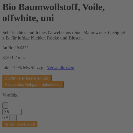
Bio Baumwollstoff, Voile,
offwhite, uni
Sehr leichtes und feines Gewebe aus reiner Baumwolle. Geeignet
z.B. für luftige Kleider, Röcke und Blusen.
Art.Nr.: 19-0322
8,50
€
/
mtr.
inkl. 19 % MwSt.
zzgl.
Versandkosten
Stoffmuster bestellen (2€)
Passendes Nähgarn mitbestellen
Vorrätig
-
Bio
Baumwollstoff,
0.5
+
Voile,
In den Warenkorb
offwhite,
uni