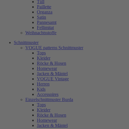
Tüll
Paillette
Organza
Satin
Pannesamt
Fellimitat
Weihnachtsstoffe
Schnittmuster
VOGUE patterns Schnittmuster
Tops
Kleider
Röcke & Hosen
Homewear
Jacken & Mäntel
VOGUE Vintage
Herren
Kids
Accessoires
Einzelschnittmuster Burda
Tops
Kleider
Röcke & Hosen
Homewear
Jacken & Mäntel