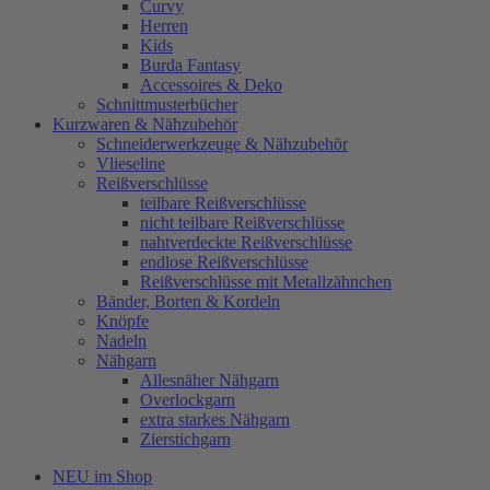
Curvy
Herren
Kids
Burda Fantasy
Accessoires & Deko
Schnittmusterbücher
Kurzwaren & Nähzubehör
Schneiderwerkzeuge & Nähzubehör
Vlieseline
Reißverschlüsse
teilbare Reißverschlüsse
nicht teilbare Reißverschlüsse
nahtverdeckte Reißverschlüsse
endlose Reißverschlüsse
Reißverschlüsse mit Metallzähnchen
Bänder, Borten & Kordeln
Knöpfe
Nadeln
Nähgarn
Allesnäher Nähgarn
Overlockgarn
extra starkes Nähgarn
Zierstichgarn
NEU im Shop