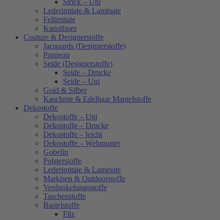
Strick – Uni
Lederimitate & Laminate
Fellimitate
Kunstfaser
Couture & Designerstoffe
Jacquards (Designerstoffe)
Panneau
Seide (Designerstoffe)
Seide – Drucke
Seide – Uni
Gold & Silber
Kaschmir & Edelhaar Mantelstoffe
Dekostoffe
Dekostoffe – Uni
Dekostoffe – Drucke
Dekostoffe – leicht
Dekostoffe – Webmuster
Gobelin
Polsterstoffe
Lederimitate & Laminate
Markisen & Outdoorstoffe
Verdunkelungsstoffe
Taschenstoffe
Bastelstoffe
Filz