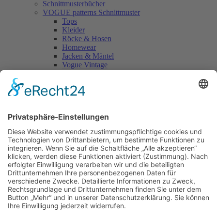
Schnittmusterbücher
VOGUE patterns Schnittmuster
Tops
Kleider
Röcke & Hosen
Homewear
Jacken & Mäntel
Vogue Vintage
Herren
Kids
Accessoires
Einzelschnittmuster Burda
Tops
Kleider
Röcke & Hosen
Homewear
Jacken & Mäntel
Curvy
Herren
Kids
Burda Fantasy
Accessoires & Deko
NEU im Shop
SALE