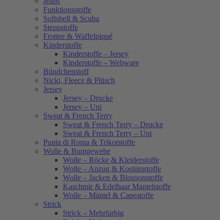
Jeans
Funktionsstoffe
Softshell & Scuba
Steppstoffe
Frottee & Waffelpiqué
Kinderstoffe
Kinderstoffe – Jersey
Kinderstoffe – Webware
Bündchenstoff
Nicki, Fleece & Plüsch
Jersey
Jersey – Drucke
Jersey – Uni
Sweat & French Terry
Sweat & French Terry – Drucke
Sweat & French Terry – Uni
Punta di Roma & Trikotstoffe
Wolle & Buntgewebe
Wolle – Röcke & Kleiderstoffe
Wolle – Anzug & Kostümstoffe
Wolle – Jacken & Blousonstoffe
Kaschmir & Edelhaar Mantelstoffe
Wolle – Mäntel & Capestoffe
Strick
Strick – Mehrfarbig