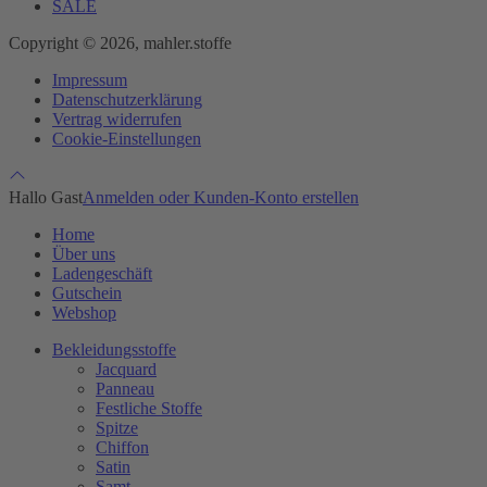
SALE
Copyright © 2026, mahler.stoffe
Impressum
Datenschutzerklärung
Vertrag widerrufen
Cookie-Einstellungen
Hallo Gast
Anmelden oder Kunden-Konto erstellen
Home
Über uns
Ladengeschäft
Gutschein
Webshop
Bekleidungsstoffe
Jacquard
Panneau
Festliche Stoffe
Spitze
Chiffon
Satin
Samt