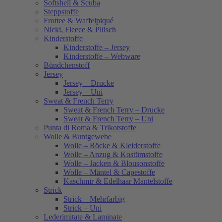
Softshell & Scuba
Steppstoffe
Frottee & Waffelpiqué
Nicki, Fleece & Plüsch
Kinderstoffe
Kinderstoffe – Jersey
Kinderstoffe – Webware
Bündchenstoff
Jersey
Jersey – Drucke
Jersey – Uni
Sweat & French Terry
Sweat & French Terry – Drucke
Sweat & French Terry – Uni
Punta di Roma & Trikotstoffe
Wolle & Buntgewebe
Wolle – Röcke & Kleiderstoffe
Wolle – Anzug & Kostümstoffe
Wolle – Jacken & Blousonstoffe
Wolle – Mäntel & Capestoffe
Kaschmir & Edelhaar Mantelstoffe
Strick
Strick – Mehrfarbig
Strick – Uni
Lederimitate & Laminate