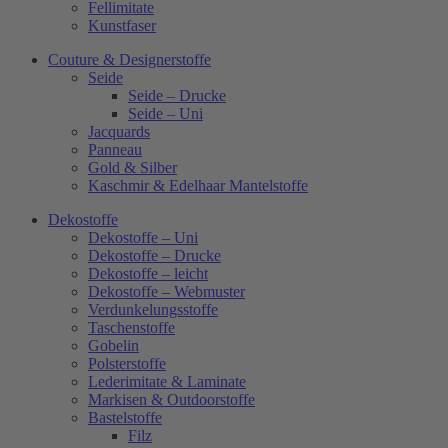
Fellimitate
Kunstfaser
Couture & Designerstoffe
Seide
Seide – Drucke
Seide – Uni
Jacquards
Panneau
Gold & Silber
Kaschmir & Edelhaar Mantelstoffe
Dekostoffe
Dekostoffe – Uni
Dekostoffe – Drucke
Dekostoffe – leicht
Dekostoffe – Webmuster
Verdunkelungsstoffe
Taschenstoffe
Gobelin
Polsterstoffe
Lederimitate & Laminate
Markisen & Outdoorstoffe
Bastelstoffe
Filz