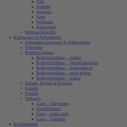
Tüll
Paillette
Organza
Satin
Fellimitat
Pannesamt
Weihnachtsstoffe
Kurzwaren & Nähzubehör
Schneiderwerkzeuge & Nähzubehör
Vlieseline
Reißverschlüsse
Reißverschlüsse – endlos
Reißverschlüsse – Metallzähnchen
Reißverschlüsse – nahtverdeckt
Reißverschlüsse – nicht teilbar
Reißverschlüsse – teilbar
Bänder, Borten & Kordeln
Knöpfe
Nadeln
Nähgarn
Garn – Allesnäher
Overlockgarn
Garn – extra stark
Garn – Zierstich
Schnittmuster