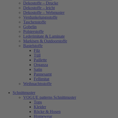
Dekostoffe – Drucke
Dekostoffe – leicht
Dekostoffe – Webmuster
Verdunkelungsstoffe
Taschenstoffe
Gobelin
Polsterstoffe
Lederimitate & Laminate
Markisen & Outdoorstoffe
Bastelstoffe
Filz
Tüll
Paillette
Organza
Satin
Pannesamt
Fellimitat
Weihnachtsstoffe
Schnittmuster
VOGUE patterns Schnittmuster
Tops
Kleider
Röcke & Hosen
Homewear