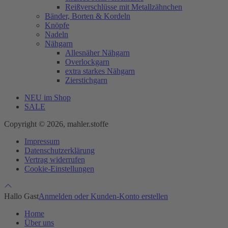
Reißverschlüsse mit Metallzähnchen
Bänder, Borten & Kordeln
Knöpfe
Nadeln
Nähgarn
Allesnäher Nähgarn
Overlockgarn
extra starkes Nähgarn
Zierstichgarn
NEU im Shop
SALE
Copyright © 2026, mahler.stoffe
Impressum
Datenschutzerklärung
Vertrag widerrufen
Cookie-Einstellungen
Hallo Gast
Anmelden oder Kunden-Konto erstellen
Home
Über uns