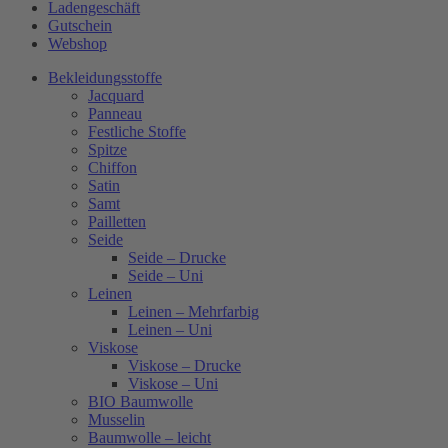
Ladengeschäft
Gutschein
Webshop
Bekleidungsstoffe
Jacquard
Panneau
Festliche Stoffe
Spitze
Chiffon
Satin
Samt
Pailletten
Seide
Seide – Drucke
Seide – Uni
Leinen
Leinen – Mehrfarbig
Leinen – Uni
Viskose
Viskose – Drucke
Viskose – Uni
BIO Baumwolle
Musselin
Baumwolle – leicht