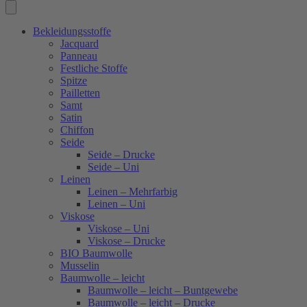
Bekleidungsstoffe
Jacquard
Panneau
Festliche Stoffe
Spitze
Pailletten
Samt
Satin
Chiffon
Seide
Seide – Drucke
Seide – Uni
Leinen
Leinen – Mehrfarbig
Leinen – Uni
Viskose
Viskose – Uni
Viskose – Drucke
BIO Baumwolle
Musselin
Baumwolle – leicht
Baumwolle – leicht – Buntgewebe
Baumwolle – leicht – Drucke