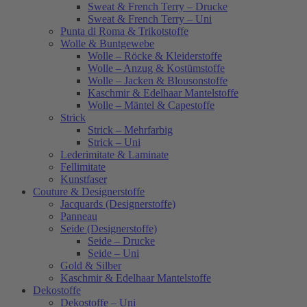
Sweat & French Terry – Drucke
Sweat & French Terry – Uni
Punta di Roma & Trikotstoffe
Wolle & Buntgewebe
Wolle – Röcke & Kleiderstoffe
Wolle – Anzug & Kostümstoffe
Wolle – Jacken & Blousonstoffe
Kaschmir & Edelhaar Mantelstoffe
Wolle – Mäntel & Capestoffe
Strick
Strick – Mehrfarbig
Strick – Uni
Lederimitate & Laminate
Fellimitate
Kunstfaser
Couture & Designerstoffe
Jacquards (Designerstoffe)
Panneau
Seide (Designerstoffe)
Seide – Drucke
Seide – Uni
Gold & Silber
Kaschmir & Edelhaar Mantelstoffe
Dekostoffe
Dekostoffe – Uni