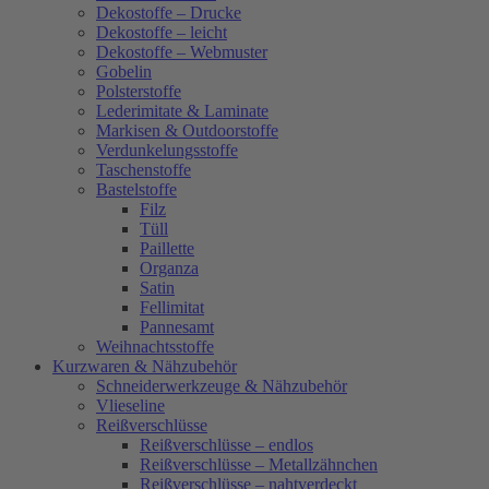
Dekostoffe – Drucke
Dekostoffe – leicht
Dekostoffe – Webmuster
Gobelin
Polsterstoffe
Lederimitate & Laminate
Markisen & Outdoorstoffe
Verdunkelungsstoffe
Taschenstoffe
Bastelstoffe
Filz
Tüll
Paillette
Organza
Satin
Fellimitat
Pannesamt
Weihnachtsstoffe
Kurzwaren & Nähzubehör
Schneiderwerkzeuge & Nähzubehör
Vlieseline
Reißverschlüsse
Reißverschlüsse – endlos
Reißverschlüsse – Metallzähnchen
Reißverschlüsse – nahtverdeckt