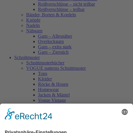
Reißverschlüsse – nicht teilbar
Reißverschlüsse – teilbar
Bänder, Borten & Kordeln
Knöpfe
Nadeln
Nähgarn
Garn – Allesnäher
Overlockgarn
Garn – extra stark
Garn – Zierstich
Schnittmuster
Schnittmusterbücher
VOGUE patterns Schnittmuster
Tops
Kleider
Röcke & Hosen
Homewear
Jacken & Mäntel
Vogue Vintage
Herren
Kids
Accessoires
Einzelschnittmuster Burda
Tops
Kleider