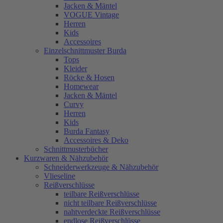
Jacken & Mäntel
VOGUE Vintage
Herren
Kids
Accessoires
Einzelschnittmuster Burda
Tops
Kleider
Röcke & Hosen
Homewear
Jacken & Mäntel
Curvy
Herren
Kids
Burda Fantasy
Accessoires & Deko
Schnittmusterbücher
Kurzwaren & Nähzubehör
Schneiderwerkzeuge & Nähzubehör
Vlieseline
Reißverschlüsse
teilbare Reißverschlüsse
nicht teilbare Reißverschlüsse
nahtverdeckte Reißverschlüsse
endlose Reißverschlüsse