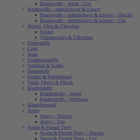
Baumwolle – leicht – Uni
Baumwolle – mittelschwer & schwer
Baumwolle – mittelschwer & schwer – Drucke
Baumwolle – mittelschwer & schwer – Uni
Nessel, Vlies & Vlieseline
Nessel
Volumenvlies & Vlieseline
Futterstoffe
Cord
Jeans
Funktionsstoffe
Softshell & Scuba
Steppstoffe
Frottee & Waffelpiqué
Nicki, Fleece & Plüsch
Kinderstoffe
Kinderstoffe – Jersey
Kinderstoffe – Webware
Bündchenstoff
Jersey
Jersey – Drucke
Jersey – Uni
Sweat & French Terry
Sweat & French Terry – Drucke
Sweat & French Terry – Uni