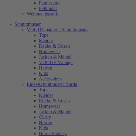
Pannesamt
Fellimitat
Weihnachtsstoffe
Schnittmuster
VOGUE patterns Schnittmuster
Tops
Kleider
Röcke & Hosen
Homewear
Jacken & Mäntel
VOGUE Vintage
Herren
Kids
Accessoires
Einzelschnittmuster Burda
Tops
Kleider
Röcke & Hosen
Homewear
Jacken & Mäntel
Curvy
Herren
Kids
Burda Fantasy