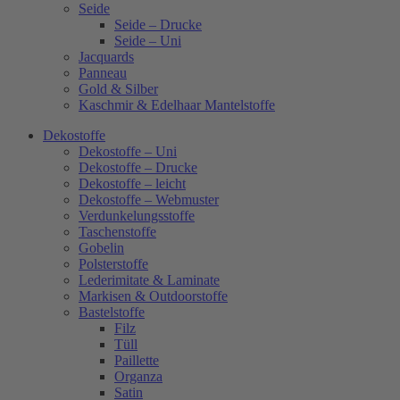
Seide
Seide – Drucke
Seide – Uni
Jacquards
Panneau
Gold & Silber
Kaschmir & Edelhaar Mantelstoffe
Dekostoffe
Dekostoffe – Uni
Dekostoffe – Drucke
Dekostoffe – leicht
Dekostoffe – Webmuster
Verdunkelungsstoffe
Taschenstoffe
Gobelin
Polsterstoffe
Lederimitate & Laminate
Markisen & Outdoorstoffe
Bastelstoffe
Filz
Tüll
Paillette
Organza
Satin