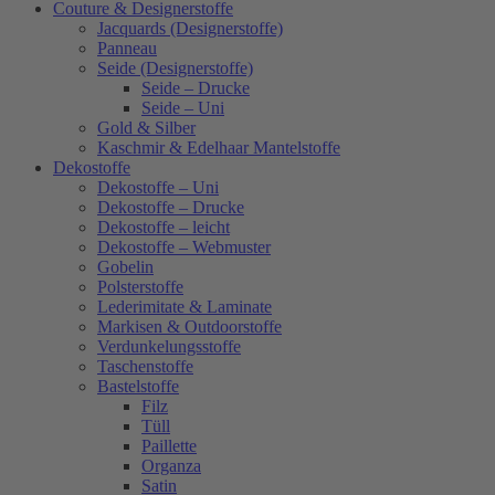
Couture & Designerstoffe
Jacquards (Designerstoffe)
Panneau
Seide (Designerstoffe)
Seide – Drucke
Seide – Uni
Gold & Silber
Kaschmir & Edelhaar Mantelstoffe
Dekostoffe
Dekostoffe – Uni
Dekostoffe – Drucke
Dekostoffe – leicht
Dekostoffe – Webmuster
Gobelin
Polsterstoffe
Lederimitate & Laminate
Markisen & Outdoorstoffe
Verdunkelungsstoffe
Taschenstoffe
Bastelstoffe
Filz
Tüll
Paillette
Organza
Satin