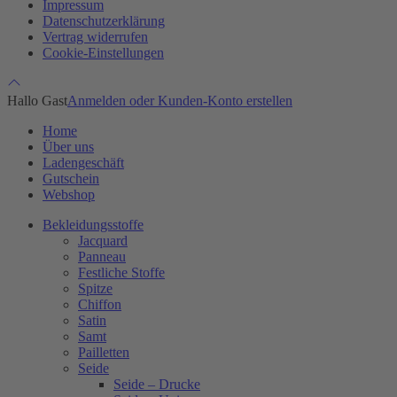
Impressum
Datenschutzerklärung
Vertrag widerrufen
Cookie-Einstellungen
Hallo Gast
Anmelden oder Kunden-Konto erstellen
Home
Über uns
Ladengeschäft
Gutschein
Webshop
Bekleidungsstoffe
Jacquard
Panneau
Festliche Stoffe
Spitze
Chiffon
Satin
Samt
Pailletten
Seide
Seide – Drucke