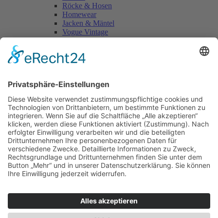
Röcke & Hosen
Homewear
Jacken & Mäntel
Vogue Vintage
Herren
Kids
Accessoires
Einzelschnittmuster Burda
Tops
Kleider
Röcke & Hosen
Homewear
Jacken & Mäntel
Curvy
Herren
Kids
Burda Fantasy
Accessoires & Deko
NEU im Shop
SALE
Suchen
Suchen
Bitte mindestens 5 Buschstaben oder Zahlen eingeben!