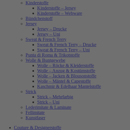
Kinderstoffe
Kinderstoffe – Jersey
Kinderstoffe – Webware
Bündchenstoff
Jersey
Jersey – Drucke
Jersey – Uni
Sweat & French Terry
Sweat & French Terry – Drucke
Sweat & French Terry – Uni
Punta di Roma & Trikotstoffe
Wolle & Buntgewebe
Wolle – Röcke & Kleiderstoffe
Wolle – Anzug & Kostümstoffe
Wolle – Jacken & Blousonstoffe
Wolle – Mäntel & Capestoffe
Kaschmir & Edelhaar Mantelstoffe
Strick
Strick – Mehrfarbig
Strick – Uni
Lederimitate & Laminate
Fellimitate
Kunstfaser
Couture & Designerstoffe