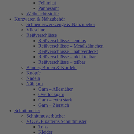
Fellimitat
Pannesamt
Weihnachtsstoffe
Kurzwaren & Nähzubehör
Schneiderwerkzeuge & Nähzubehör
Vlieseline
Reißverschlüsse
Reißverschlüsse – endlos
Reißverschlüsse – Metallzähnchen
Reißverschlüsse – nahtverdeckt
Reißverschlüsse – nicht teilbar
Reißverschlüsse – teilbar
Bänder, Borten & Kordeln
Knöpfe
Nadeln
Nähgarn
Garn – Allesnäher
Overlockgarn
Garn – extra stark
Garn – Zierstich
Schnittmuster
Schnittmusterbücher
VOGUE patterns Schnittmuster
Tops
Kleider