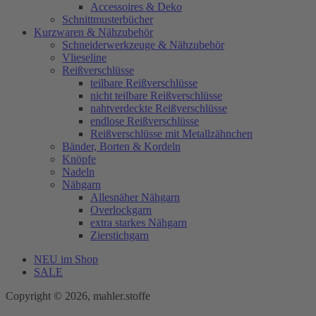
Accessoires & Deko
Schnittmusterbücher
Kurzwaren & Nähzubehör
Schneiderwerkzeuge & Nähzubehör
Vlieseline
Reißverschlüsse
teilbare Reißverschlüsse
nicht teilbare Reißverschlüsse
nahtverdeckte Reißverschlüsse
endlose Reißverschlüsse
Reißverschlüsse mit Metallzähnchen
Bänder, Borten & Kordeln
Knöpfe
Nadeln
Nähgarn
Allesnäher Nähgarn
Overlockgarn
extra starkes Nähgarn
Zierstichgarn
NEU im Shop
SALE
Copyright © 2026, mahler.stoffe