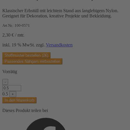
Klassischer Erbstüll mit leichtem Stand aus langlebigem Nylon.
Geeignet für Dekoration, kreative Projekte und Bekleidung.
Art.Nr.: 100-0571
2,30
€
/
mtr.
inkl. 19 % MwSt.
zzgl.
Versandkosten
Stoffmuster bestellen (2€)
Passendes Nähgarn mitbestellen
Vorrätig
-
Tüllstoff,
veilchenblau,
0.5
+
uni
In den Warenkorb
Menge
Dieses Produkt teilen bei