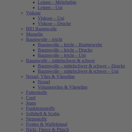
Leinen – Mehrfarbig
Leinen – Uni
Viskose
Viskose – Uni
Viskose – Drucke
BIO Baumwolle
Musselin
Baumwolle – leicht
Baumwolle – leicht – Buntgewebe
Baumwolle – leicht – Drucke
Baumwolle – leicht – Uni
Baumwolle – mittelschwer & schwer
Baumwolle – mittelschwer & schwer – Drucke
Baumwolle – mittelschwer & schwer – Uni
Nessel, Vlies & Vlieseline
Nessel
Volumenvlies & Vlieseline
Futterstoffe
Cord
Jeans
Funktionsstoffe
Softshell & Scuba
Steppstoffe
Frottee & Waffelpiqué
Nicki, Fleece & Plüsch