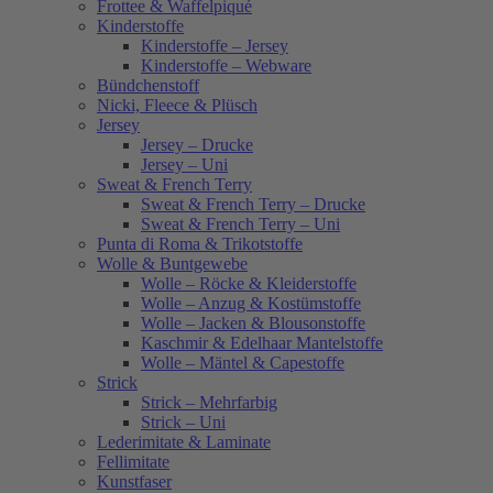
Frottee & Waffelpiqué
Kinderstoffe
Kinderstoffe – Jersey
Kinderstoffe – Webware
Bündchenstoff
Nicki, Fleece & Plüsch
Jersey
Jersey – Drucke
Jersey – Uni
Sweat & French Terry
Sweat & French Terry – Drucke
Sweat & French Terry – Uni
Punta di Roma & Trikotstoffe
Wolle & Buntgewebe
Wolle – Röcke & Kleiderstoffe
Wolle – Anzug & Kostümstoffe
Wolle – Jacken & Blousonstoffe
Kaschmir & Edelhaar Mantelstoffe
Wolle – Mäntel & Capestoffe
Strick
Strick – Mehrfarbig
Strick – Uni
Lederimitate & Laminate
Fellimitate
Kunstfaser