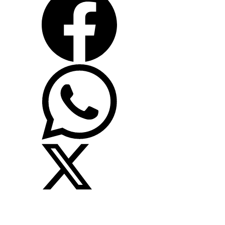
5/0-
1/0
Menge