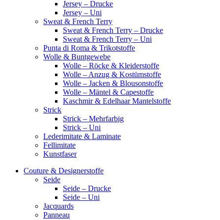
Jersey – Drucke
Jersey – Uni
Sweat & French Terry
Sweat & French Terry – Drucke
Sweat & French Terry – Uni
Punta di Roma & Trikotstoffe
Wolle & Buntgewebe
Wolle – Röcke & Kleiderstoffe
Wolle – Anzug & Kostümstoffe
Wolle – Jacken & Blousonstoffe
Wolle – Mäntel & Capestoffe
Kaschmir & Edelhaar Mantelstoffe
Strick
Strick – Mehrfarbig
Strick – Uni
Lederimitate & Laminate
Fellimitate
Kunstfaser
Couture & Designerstoffe
Seide
Seide – Drucke
Seide – Uni
Jacquards
Panneau