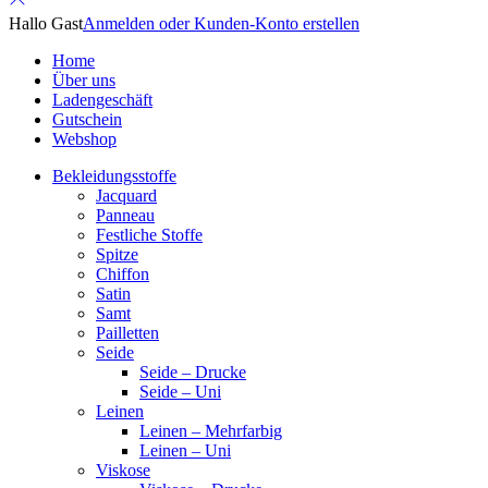
Hallo Gast
Anmelden oder Kunden-Konto erstellen
Home
Über uns
Ladengeschäft
Gutschein
Webshop
Bekleidungsstoffe
Jacquard
Panneau
Festliche Stoffe
Spitze
Chiffon
Satin
Samt
Pailletten
Seide
Seide – Drucke
Seide – Uni
Leinen
Leinen – Mehrfarbig
Leinen – Uni
Viskose