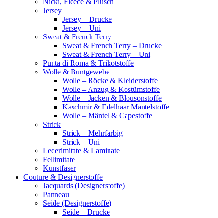
Nicki, Fleece & Plüsch
Jersey
Jersey – Drucke
Jersey – Uni
Sweat & French Terry
Sweat & French Terry – Drucke
Sweat & French Terry – Uni
Punta di Roma & Trikotstoffe
Wolle & Buntgewebe
Wolle – Röcke & Kleiderstoffe
Wolle – Anzug & Kostümstoffe
Wolle – Jacken & Blousonstoffe
Kaschmir & Edelhaar Mantelstoffe
Wolle – Mäntel & Capestoffe
Strick
Strick – Mehrfarbig
Strick – Uni
Lederimitate & Laminate
Fellimitate
Kunstfaser
Couture & Designerstoffe
Jacquards (Designerstoffe)
Panneau
Seide (Designerstoffe)
Seide – Drucke