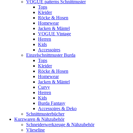
VOGUE patterns Schnittmuster
Tops
Kleider
Röcke & Hosen
Homewear
Jacken & Mäntel
VOGUE Vintage
Herren
Kids
Accessoires
Einzelschnittmuster Burda
Tops
Kleider
Röcke & Hosen
Homewear
Jacken & Mäntel
Curvy
Herren
Kids
Burda Fantasy
Accessoires & Deko
Schnittmusterbücher
Kurzwaren & Nähzubehör
Schneiderwerkzeuge & Nähzubehör
Vlieseline