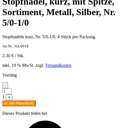
Stopfnadel, kurz, mit Spitze,
Sortiment, Metall, Silber, Nr.
5/0-1/0
Stopfnadeln kurz, Nr. 5/0-1/0, 4 Stück pro Packung.
Art.Nr.: NA-0018
2,30
€
/
Stk.
inkl. 19 % MwSt.
zzgl.
Versandkosten
Vorrätig
-
Stopfnadel,
kurz,
1
+
mit
In den Warenkorb
Spitze,
Sortiment,
Dieses Produkt teilen bei
Metall,
Silber,
Nr.