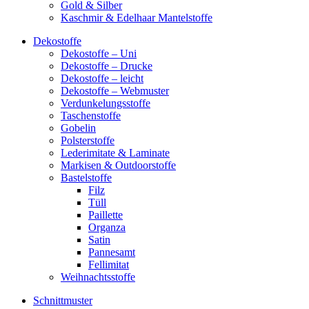
Gold & Silber
Kaschmir & Edelhaar Mantelstoffe
Dekostoffe
Dekostoffe – Uni
Dekostoffe – Drucke
Dekostoffe – leicht
Dekostoffe – Webmuster
Verdunkelungsstoffe
Taschenstoffe
Gobelin
Polsterstoffe
Lederimitate & Laminate
Markisen & Outdoorstoffe
Bastelstoffe
Filz
Tüll
Paillette
Organza
Satin
Pannesamt
Fellimitat
Weihnachtsstoffe
Schnittmuster