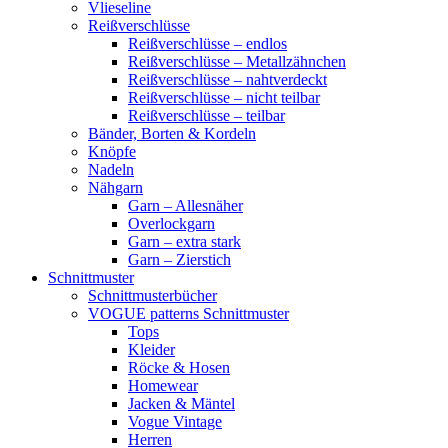
Vlieseline
Reißverschlüsse
Reißverschlüsse – endlos
Reißverschlüsse – Metallzähnchen
Reißverschlüsse – nahtverdeckt
Reißverschlüsse – nicht teilbar
Reißverschlüsse – teilbar
Bänder, Borten & Kordeln
Knöpfe
Nadeln
Nähgarn
Garn – Allesnäher
Overlockgarn
Garn – extra stark
Garn – Zierstich
Schnittmuster
Schnittmusterbücher
VOGUE patterns Schnittmuster
Tops
Kleider
Röcke & Hosen
Homewear
Jacken & Mäntel
Vogue Vintage
Herren