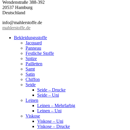
Wendenstraße 388-392
20537 Hamburg
Deutschland
info@mahlerstoffe.de
mahlerstoffe.de
Bekleidungsstoffe
Jacquard
Panneau
Festliche Stoffe
Spitze
Pailletten
Samt
Satin
Chiffon
Seide
Seide – Drucke
Seide – Uni
Leinen
Leinen – Mehrfarbig
Leinen – Uni
Viskose
Viskose – Uni
Viskose – Drucke