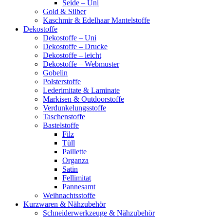
Seide – Uni
Gold & Silber
Kaschmir & Edelhaar Mantelstoffe
Dekostoffe
Dekostoffe – Uni
Dekostoffe – Drucke
Dekostoffe – leicht
Dekostoffe – Webmuster
Gobelin
Polsterstoffe
Lederimitate & Laminate
Markisen & Outdoorstoffe
Verdunkelungsstoffe
Taschenstoffe
Bastelstoffe
Filz
Tüll
Paillette
Organza
Satin
Fellimitat
Pannesamt
Weihnachtsstoffe
Kurzwaren & Nähzubehör
Schneiderwerkzeuge & Nähzubehör