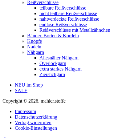
Reißverschlüsse
teilbare Reißverschlüsse
nicht teilbare Reißverschlüsse
nahtverdeckte Reißverschlüsse
endlose Reißverschlüsse
Reißverschlüsse mit Metallzähnchen
Bänder, Borten & Kordeln
Knöpfe
Nadeln
Nähgarn
Allesnäher Nähgarn
Overlockgarn
extra starkes Nähgarn
Zierstichgarn
NEU im Shop
SALE
Copyright © 2026, mahler.stoffe
Impressum
Datenschutzerklärung
Vertrag widerrufen
Cookie-Einstellungen