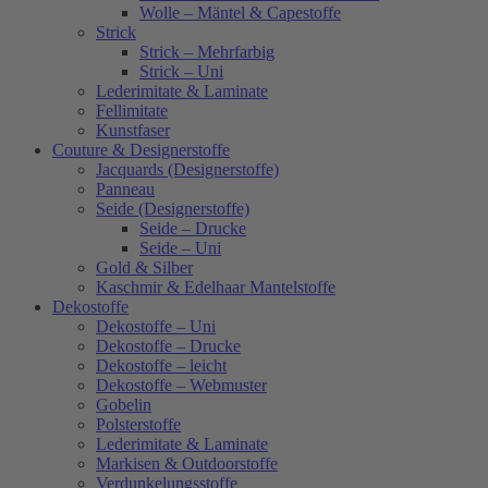
Wolle – Mäntel & Capestoffe
Strick
Strick – Mehrfarbig
Strick – Uni
Lederimitate & Laminate
Fellimitate
Kunstfaser
Couture & Designerstoffe
Jacquards (Designerstoffe)
Panneau
Seide (Designerstoffe)
Seide – Drucke
Seide – Uni
Gold & Silber
Kaschmir & Edelhaar Mantelstoffe
Dekostoffe
Dekostoffe – Uni
Dekostoffe – Drucke
Dekostoffe – leicht
Dekostoffe – Webmuster
Gobelin
Polsterstoffe
Lederimitate & Laminate
Markisen & Outdoorstoffe
Verdunkelungsstoffe