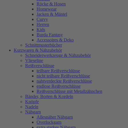
Röcke & Hosen
Homewear
Jacken & Mäntel
Curvy
Herren
Kids
Burda Fantasy
Accessoires & Deko
Schnittmusterbücher
Kurzwaren & Nähzubehör
Schneiderwerkzeuge & Nähzubehör
Vlieseline
Reißverschlüsse
teilbare Reißverschlüsse
nicht teilbare Reißverschlüsse
nahtverdeckte Reißverschlüsse
endlose Reißverschlüsse
Reißverschlüsse mit Metallzähnchen
Bänder, Borten & Kordeln
Knöpfe
Nadeln
Nähgarn
Allesnäher Nähgarn
Overlockgarn
extra starkes Nähgarn