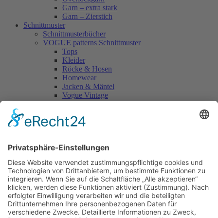
Garn – extra stark
Garn – Zierstich
Schnittmuster
Schnittmusterbücher
VOGUE patterns Schnittmuster
Tops
Kleider
Röcke & Hosen
Homewear
Jacken & Mäntel
Vogue Vintage
Herren
Kids
Accessoires
Einzelschnittmuster Burda
Tops
Kleider
Röcke & Hosen
Homewear
Jacken & Mäntel
Curvy
Herren
Kids
Burda Fantasy
Accessoires & Deko