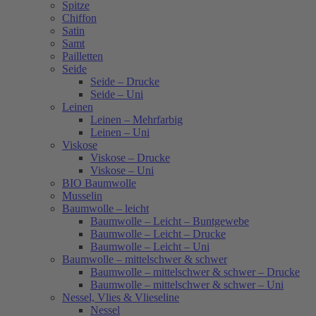
Spitze
Chiffon
Satin
Samt
Pailletten
Seide
Seide – Drucke
Seide – Uni
Leinen
Leinen – Mehrfarbig
Leinen – Uni
Viskose
Viskose – Drucke
Viskose – Uni
BIO Baumwolle
Musselin
Baumwolle – leicht
Baumwolle – Leicht – Buntgewebe
Baumwolle – Leicht – Drucke
Baumwolle – Leicht – Uni
Baumwolle – mittelschwer & schwer
Baumwolle – mittelschwer & schwer – Drucke
Baumwolle – mittelschwer & schwer – Uni
Nessel, Vlies & Vlieseline
Nessel