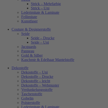
Strick – Mehrfarbig
Strick – Uni
Lederimitate & Laminate
Fellimitate
Kunstfaser
Couture & Designerstoffe
Seide
Seide – Drucke
Seide – Uni
Jacquards
Panneau
Gold & Silber
Kaschmir & Edelhaar Mantelstoffe
Dekostoffe
Dekostoffe – Uni
Dekostoffe – Drucke
Dekostoffe – leicht
Dekostoffe – Webmuster
Verdunkelungsstoffe
Taschenstoffe
Gobelin
Polsterstoffe
Lederimitate & Laminate