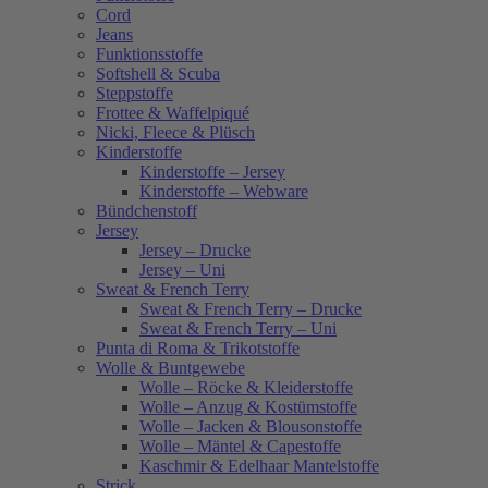
Cord
Jeans
Funktionsstoffe
Softshell & Scuba
Steppstoffe
Frottee & Waffelpiqué
Nicki, Fleece & Plüsch
Kinderstoffe
Kinderstoffe – Jersey
Kinderstoffe – Webware
Bündchenstoff
Jersey
Jersey – Drucke
Jersey – Uni
Sweat & French Terry
Sweat & French Terry – Drucke
Sweat & French Terry – Uni
Punta di Roma & Trikotstoffe
Wolle & Buntgewebe
Wolle – Röcke & Kleiderstoffe
Wolle – Anzug & Kostümstoffe
Wolle – Jacken & Blousonstoffe
Wolle – Mäntel & Capestoffe
Kaschmir & Edelhaar Mantelstoffe
Strick