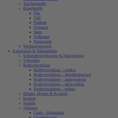
Taschenstoffe
Bastelstoffe
Filz
Tüll
Paillette
Organza
Satin
Fellimitat
Pannesamt
Weihnachtsstoffe
Kurzwaren & Nähzubehör
Schneiderwerkzeuge & Nähzubehör
Vlieseline
Reißverschlüsse
Reißverschlüsse – endlos
Reißverschlüsse – Metallzähnchen
Reißverschlüsse – nahtverdeckt
Reißverschlüsse – nicht teilbar
Reißverschlüsse – teilbar
Bänder, Borten & Kordeln
Knöpfe
Nadeln
Nähgarn
Garn – Allesnäher
Overlockgarn