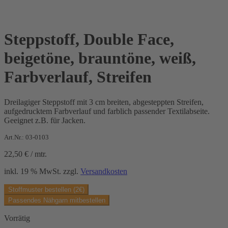
Steppstoff, Double Face,
beigetöne, brauntöne, weiß,
Farbverlauf, Streifen
Dreilagiger Steppstoff mit 3 cm breiten, abgesteppten Streifen,
aufgedrucktem Farbverlauf und farblich passender Textilabseite.
Geeignet z.B. für Jacken.
Art.Nr.: 03-0103
22,50
€
/
mtr.
inkl. 19 % MwSt.
zzgl.
Versandkosten
Stoffmuster bestellen (2€)
Passendes Nähgarn mitbestellen
Vorrätig