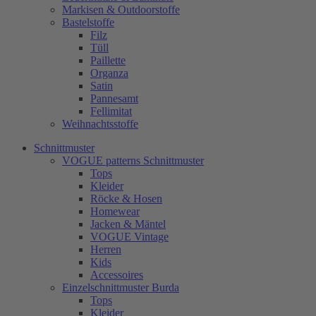
Markisen & Outdoorstoffe
Bastelstoffe
Filz
Tüll
Paillette
Organza
Satin
Pannesamt
Fellimitat
Weihnachtsstoffe
Schnittmuster
VOGUE patterns Schnittmuster
Tops
Kleider
Röcke & Hosen
Homewear
Jacken & Mäntel
VOGUE Vintage
Herren
Kids
Accessoires
Einzelschnittmuster Burda
Tops
Kleider