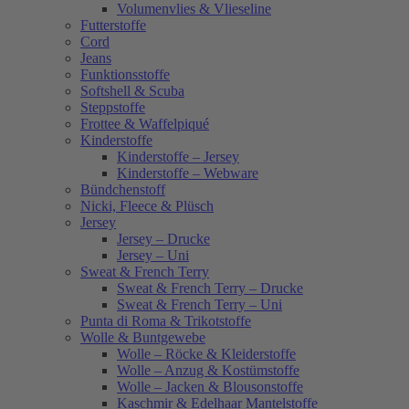
Volumenvlies & Vlieseline
Futterstoffe
Cord
Jeans
Funktionsstoffe
Softshell & Scuba
Steppstoffe
Frottee & Waffelpiqué
Kinderstoffe
Kinderstoffe – Jersey
Kinderstoffe – Webware
Bündchenstoff
Nicki, Fleece & Plüsch
Jersey
Jersey – Drucke
Jersey – Uni
Sweat & French Terry
Sweat & French Terry – Drucke
Sweat & French Terry – Uni
Punta di Roma & Trikotstoffe
Wolle & Buntgewebe
Wolle – Röcke & Kleiderstoffe
Wolle – Anzug & Kostümstoffe
Wolle – Jacken & Blousonstoffe
Kaschmir & Edelhaar Mantelstoffe