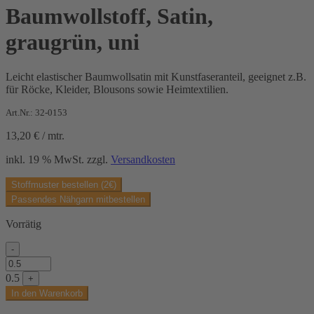
Baumwollstoff, Satin,
graugrün, uni
Leicht elastischer Baumwollsatin mit Kunstfaseranteil, geeignet z.B.
für Röcke, Kleider, Blousons sowie Heimtextilien.
Art.Nr.: 32-0153
13,20
€
/
mtr.
inkl. 19 % MwSt.
zzgl.
Versandkosten
Stoffmuster bestellen (2€)
Passendes Nähgarn mitbestellen
Vorrätig
-
Baumwollstoff,
Satin,
0.5
+
graugrün,
In den Warenkorb
uni
Menge