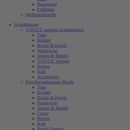
Pannesamt
Fellimitat
Weihnachtsstoffe
Schnittmuster
VOGUE patterns Schnittmuster
Tops
Kleider
Röcke & Hosen
Homewear
Jacken & Mäntel
VOGUE Vintage
Herren
Kids
Accessoires
Einzelschnittmuster Burda
Tops
Kleider
Röcke & Hosen
Homewear
Jacken & Mäntel
Curvy
Herren
Kids
Burda Fantasy