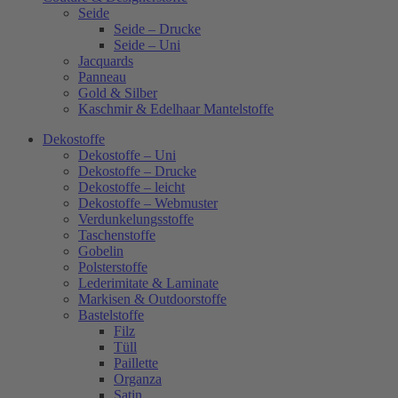
Seide
Seide – Drucke
Seide – Uni
Jacquards
Panneau
Gold & Silber
Kaschmir & Edelhaar Mantelstoffe
Dekostoffe
Dekostoffe – Uni
Dekostoffe – Drucke
Dekostoffe – leicht
Dekostoffe – Webmuster
Verdunkelungsstoffe
Taschenstoffe
Gobelin
Polsterstoffe
Lederimitate & Laminate
Markisen & Outdoorstoffe
Bastelstoffe
Filz
Tüll
Paillette
Organza
Satin