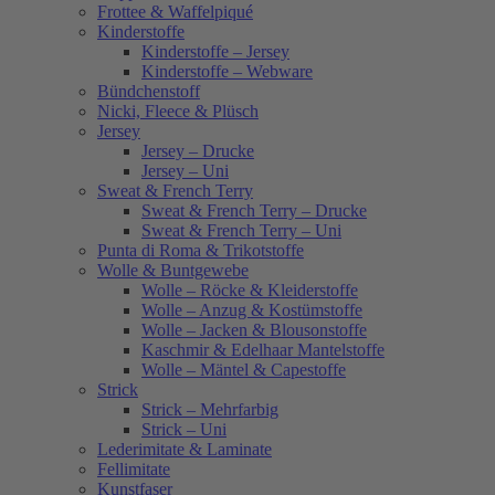
Frottee & Waffelpiqué
Kinderstoffe
Kinderstoffe – Jersey
Kinderstoffe – Webware
Bündchenstoff
Nicki, Fleece & Plüsch
Jersey
Jersey – Drucke
Jersey – Uni
Sweat & French Terry
Sweat & French Terry – Drucke
Sweat & French Terry – Uni
Punta di Roma & Trikotstoffe
Wolle & Buntgewebe
Wolle – Röcke & Kleiderstoffe
Wolle – Anzug & Kostümstoffe
Wolle – Jacken & Blousonstoffe
Kaschmir & Edelhaar Mantelstoffe
Wolle – Mäntel & Capestoffe
Strick
Strick – Mehrfarbig
Strick – Uni
Lederimitate & Laminate
Fellimitate
Kunstfaser