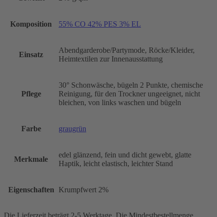
Komposition
55% CO 42% PES 3% EL
Abendgarderobe/Partymode, Röcke/Kleider,
Einsatz
Heimtextilen zur Innenausstattung
30° Schonwäsche, bügeln 2 Punkte, chemische
Pflege
Reinigung, für den Trockner ungeeignet, nicht
bleichen, von links waschen und bügeln
Farbe
graugrün
edel glänzend, fein und dicht gewebt, glatte
Merkmale
Haptik, leicht elastisch, leichter Stand
Eigenschaften
Krumpfwert 2%
Die Lieferzeit beträgt 2-5 Werktage. Die Mindestbestellmenge