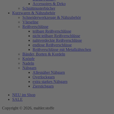
Accessoires & Deko
Schnittmusterbücher
Kurzwaren & Nähzubehör
Schneiderwerkzeuge & Nähzubehör
Vlieseline
Reißverschlüsse
teilbare Reißverschlüsse
nicht teilbare Reißverschlüsse
nahtverdeckte Reißverschlüsse
endlose Reißverschlüsse
Reißverschlüsse mit Metallzähnchen
Bänder, Borten & Kordeln
Knöpfe
Nadeln
Nähgarn
Allesnäher Nähgarn
Overlockgarn
extra starkes Nähgarn
Zierstichgarn
NEU im Shop
SALE
Copyright © 2026, mahler.stoffe