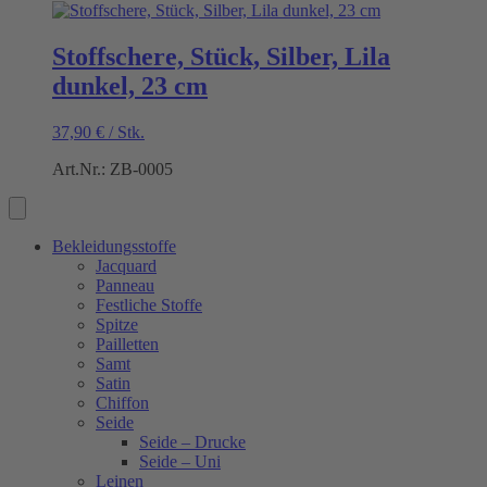
Stoffschere, Stück, Silber, Lila
dunkel, 23 cm
37,90
€
/
Stk.
Art.Nr.: ZB-0005
Bekleidungsstoffe
Jacquard
Panneau
Festliche Stoffe
Spitze
Pailletten
Samt
Satin
Chiffon
Seide
Seide – Drucke
Seide – Uni
Leinen