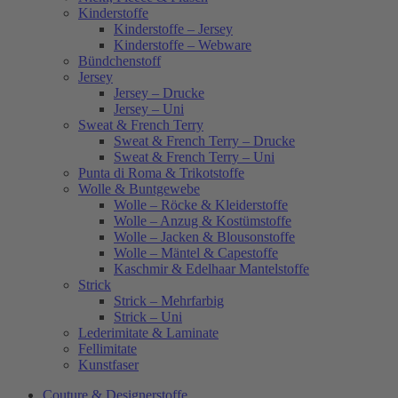
Kinderstoffe
Kinderstoffe – Jersey
Kinderstoffe – Webware
Bündchenstoff
Jersey
Jersey – Drucke
Jersey – Uni
Sweat & French Terry
Sweat & French Terry – Drucke
Sweat & French Terry – Uni
Punta di Roma & Trikotstoffe
Wolle & Buntgewebe
Wolle – Röcke & Kleiderstoffe
Wolle – Anzug & Kostümstoffe
Wolle – Jacken & Blousonstoffe
Wolle – Mäntel & Capestoffe
Kaschmir & Edelhaar Mantelstoffe
Strick
Strick – Mehrfarbig
Strick – Uni
Lederimitate & Laminate
Fellimitate
Kunstfaser
Couture & Designerstoffe