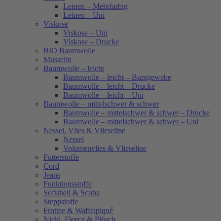
Leinen – Mehrfarbig
Leinen – Uni
Viskose
Viskose – Uni
Viskose – Drucke
BIO Baumwolle
Musselin
Baumwolle – leicht
Baumwolle – leicht – Buntgewebe
Baumwolle – leicht – Drucke
Baumwolle – leicht – Uni
Baumwolle – mittelschwer & schwer
Baumwolle – mittelschwer & schwer – Drucke
Baumwolle – mittelschwer & schwer – Uni
Nessel, Vlies & Vlieseline
Nessel
Volumenvlies & Vlieseline
Futterstoffe
Cord
Jeans
Funktionsstoffe
Softshell & Scuba
Steppstoffe
Frottee & Waffelpiqué
Nicki, Fleece & Plüsch