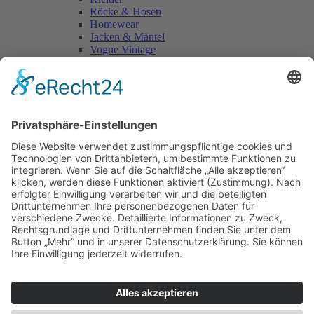
Röcke & Hosen
Homewear
Jacken & Mäntel
Vogue Vintage
Herren
Kids
Accessoires
Einzelschnittmuster Burda
Tops
Kleider
Röcke & Hosen
Homewear
Jacken & Mäntel
Curvy
Herren
Kids
Burda Fantasy
Accessoires & Deko
NEU im Shop
SALE
Suchen
Suchen