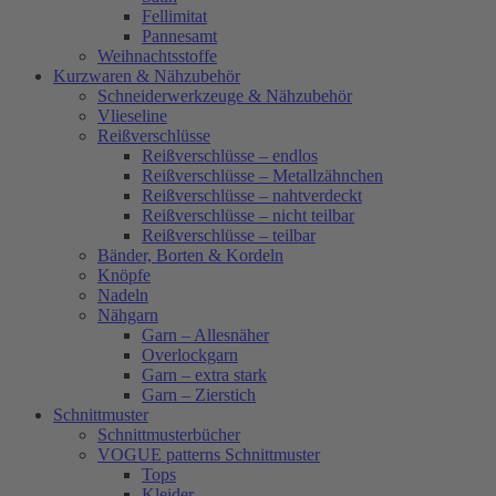
Fellimitat
Pannesamt
Weihnachtsstoffe
Kurzwaren & Nähzubehör
Schneiderwerkzeuge & Nähzubehör
Vlieseline
Reißverschlüsse
Reißverschlüsse – endlos
Reißverschlüsse – Metallzähnchen
Reißverschlüsse – nahtverdeckt
Reißverschlüsse – nicht teilbar
Reißverschlüsse – teilbar
Bänder, Borten & Kordeln
Knöpfe
Nadeln
Nähgarn
Garn – Allesnäher
Overlockgarn
Garn – extra stark
Garn – Zierstich
Schnittmuster
Schnittmusterbücher
VOGUE patterns Schnittmuster
Tops
Kleider