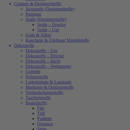
Couture & Designerstoffe
Jacquards (Designerstoffe)
Panneau
Seide (Designerstoffe)
Seide – Drucke
Seide – Uni
Gold & Silber
Kaschmir & Edelhaar Mantelstoffe
Dekostoffe
Dekostoffe – Uni
Dekostoffe – Drucke
Dekostoffe – leicht
Dekostoffe – Webmuster
Gobelin
Polsterstoffe
Lederimitate & Laminate
Markisen & Outdoorstoffe
Verdunkelungsstoffe
Taschenstoffe
Bastelstoffe
Filz
Tüll
Paillette
Organza
Satin