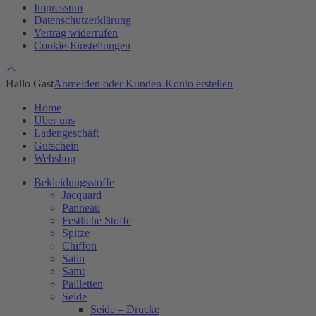
Impressum
Datenschutzerklärung
Vertrag widerrufen
Cookie-Einstellungen
Hallo Gast
Anmelden oder Kunden-Konto erstellen
Home
Über uns
Ladengeschäft
Gutschein
Webshop
Bekleidungsstoffe
Jacquard
Panneau
Festliche Stoffe
Spitze
Chiffon
Satin
Samt
Pailletten
Seide
Seide – Drucke