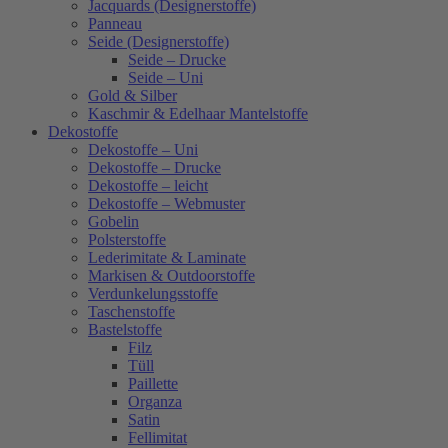
Jacquards (Designerstoffe)
Panneau
Seide (Designerstoffe)
Seide – Drucke
Seide – Uni
Gold & Silber
Kaschmir & Edelhaar Mantelstoffe
Dekostoffe
Dekostoffe – Uni
Dekostoffe – Drucke
Dekostoffe – leicht
Dekostoffe – Webmuster
Gobelin
Polsterstoffe
Lederimitate & Laminate
Markisen & Outdoorstoffe
Verdunkelungsstoffe
Taschenstoffe
Bastelstoffe
Filz
Tüll
Paillette
Organza
Satin
Fellimitat