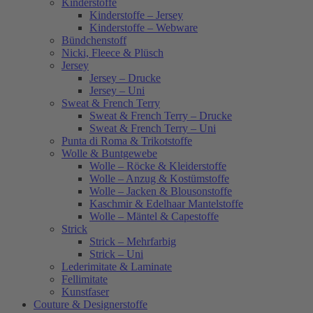
Kinderstoffe
Kinderstoffe – Jersey
Kinderstoffe – Webware
Bündchenstoff
Nicki, Fleece & Plüsch
Jersey
Jersey – Drucke
Jersey – Uni
Sweat & French Terry
Sweat & French Terry – Drucke
Sweat & French Terry – Uni
Punta di Roma & Trikotstoffe
Wolle & Buntgewebe
Wolle – Röcke & Kleiderstoffe
Wolle – Anzug & Kostümstoffe
Wolle – Jacken & Blousonstoffe
Kaschmir & Edelhaar Mantelstoffe
Wolle – Mäntel & Capestoffe
Strick
Strick – Mehrfarbig
Strick – Uni
Lederimitate & Laminate
Fellimitate
Kunstfaser
Couture & Designerstoffe