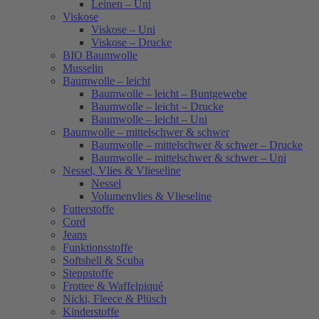
Leinen – Uni
Viskose
Viskose – Uni
Viskose – Drucke
BIO Baumwolle
Musselin
Baumwolle – leicht
Baumwolle – leicht – Buntgewebe
Baumwolle – leicht – Drucke
Baumwolle – leicht – Uni
Baumwolle – mittelschwer & schwer
Baumwolle – mittelschwer & schwer – Drucke
Baumwolle – mittelschwer & schwer – Uni
Nessel, Vlies & Vlieseline
Nessel
Volumenvlies & Vlieseline
Futterstoffe
Cord
Jeans
Funktionsstoffe
Softshell & Scuba
Steppstoffe
Frottee & Waffelpiqué
Nicki, Fleece & Plüsch
Kinderstoffe