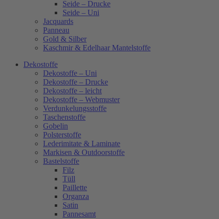
Seide – Drucke
Seide – Uni
Jacquards
Panneau
Gold & Silber
Kaschmir & Edelhaar Mantelstoffe
Dekostoffe
Dekostoffe – Uni
Dekostoffe – Drucke
Dekostoffe – leicht
Dekostoffe – Webmuster
Verdunkelungsstoffe
Taschenstoffe
Gobelin
Polsterstoffe
Lederimitate & Laminate
Markisen & Outdoorstoffe
Bastelstoffe
Filz
Tüll
Paillette
Organza
Satin
Pannesamt