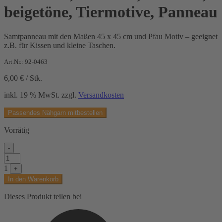
beigetöne, Tiermotive, Panneau
Samtpanneau mit den Maßen 45 x 45 cm und Pfau Motiv – geeignet
z.B. für Kissen und kleine Taschen.
Art.Nr.: 92-0463
6,00
€
/
Stk.
inkl. 19 % MwSt.
zzgl.
Versandkosten
Passendes Nähgarn mitbestellen
Vorrätig
-
Samtstoff,
blautöne,
1
+
rosatöne,
In den Warenkorb
beigetöne,
Tiermotive,
Dieses Produkt teilen bei
Panneau
Menge