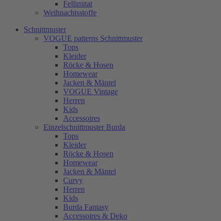
Fellimitat
Weihnachtsstoffe
Schnittmuster
VOGUE patterns Schnittmuster
Tops
Kleider
Röcke & Hosen
Homewear
Jacken & Mäntel
VOGUE Vintage
Herren
Kids
Accessoires
Einzelschnittmuster Burda
Tops
Kleider
Röcke & Hosen
Homewear
Jacken & Mäntel
Curvy
Herren
Kids
Burda Fantasy
Accessoires & Deko