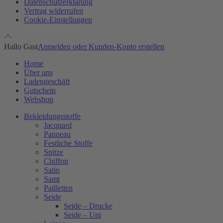
Datenschutzerklärung
Vertrag widerrufen
Cookie-Einstellungen
Hallo Gast
Anmelden oder Kunden-Konto erstellen
Home
Über uns
Ladengeschäft
Gutschein
Webshop
Bekleidungsstoffe
Jacquard
Panneau
Festliche Stoffe
Spitze
Chiffon
Satin
Samt
Pailletten
Seide
Seide – Drucke
Seide – Uni