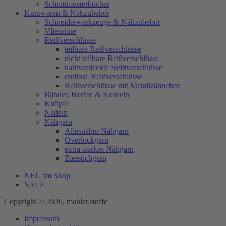
Schnittmusterbücher
Kurzwaren & Nähzubehör
Schneiderwerkzeuge & Nähzubehör
Vlieseline
Reißverschlüsse
teilbare Reißverschlüsse
nicht teilbare Reißverschlüsse
nahtverdeckte Reißverschlüsse
endlose Reißverschlüsse
Reißverschlüsse mit Metallzähnchen
Bänder, Borten & Kordeln
Knöpfe
Nadeln
Nähgarn
Allesnäher Nähgarn
Overlockgarn
extra starkes Nähgarn
Zierstichgarn
NEU im Shop
SALE
Copyright © 2026, mahler.stoffe
Impressum