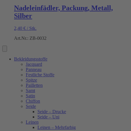
Nadeleinfädler, Packung, Metall,
Silber
2,40
€
/
Stk.
Art.Nr.: ZB-0032
Bekleidungsstoffe
Jacquard
Panneau
Festliche Stoffe
Spitze
Pailletten
Samt
Satin
Chiffon
Seide
Seide – Drucke
Seide – Uni
Leinen
Leinen – Mehrfarbig