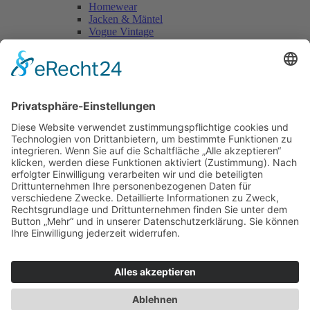
Homewear
Jacken & Mäntel
Vogue Vintage
Herren
Kids
Accessoires
Einzelschnittmuster Burda
Tops
Kleider
Röcke & Hosen
Homewear
Jacken & Mäntel
Curvy
Herren
Kids
Burda Fantasy
Accessoires & Deko
NEU im Shop
SALE
Suchen
Suchen
Bitte mindestens 5 Buschstaben oder Zahlen eingeben!