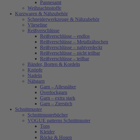
Pannesamt
Weihnachtsstoffe
Kurzwaren & Nähzubehör
Schneiderwerkzeuge & Nähzubehör
Vlieseline
Reißverschlüsse
Reißverschlüsse – endlos
Reißverschlüsse – Metallzähnchen
Reißverschlüsse – nahtverdeckt
Reißverschlüsse – nicht teilbar
Reißverschlüsse – teilbar
Bänder, Borten & Kordeln
Knöpfe
Nadeln
Nähgarn
Garn – Allesnäher
Overlockgarn
Garn – extra stark
Garn – Zierstich
Schnittmuster
Schnittmusterbücher
VOGUE patterns Schnittmuster
Tops
Kleider
Röcke & Hosen