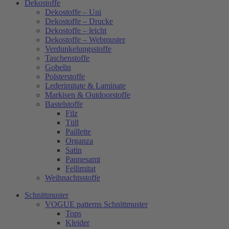
Dekostoffe
Dekostoffe – Uni
Dekostoffe – Drucke
Dekostoffe – leicht
Dekostoffe – Webmuster
Verdunkelungsstoffe
Taschenstoffe
Gobelin
Polsterstoffe
Lederimitate & Laminate
Markisen & Outdoorstoffe
Bastelstoffe
Filz
Tüll
Paillette
Organza
Satin
Pannesamt
Fellimitat
Weihnachtsstoffe
Schnittmuster
VOGUE patterns Schnittmuster
Tops
Kleider