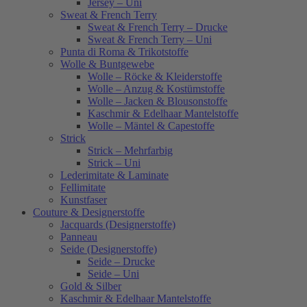
Jersey – Uni
Sweat & French Terry
Sweat & French Terry – Drucke
Sweat & French Terry – Uni
Punta di Roma & Trikotstoffe
Wolle & Buntgewebe
Wolle – Röcke & Kleiderstoffe
Wolle – Anzug & Kostümstoffe
Wolle – Jacken & Blousonstoffe
Kaschmir & Edelhaar Mantelstoffe
Wolle – Mäntel & Capestoffe
Strick
Strick – Mehrfarbig
Strick – Uni
Lederimitate & Laminate
Fellimitate
Kunstfaser
Couture & Designerstoffe
Jacquards (Designerstoffe)
Panneau
Seide (Designerstoffe)
Seide – Drucke
Seide – Uni
Gold & Silber
Kaschmir & Edelhaar Mantelstoffe