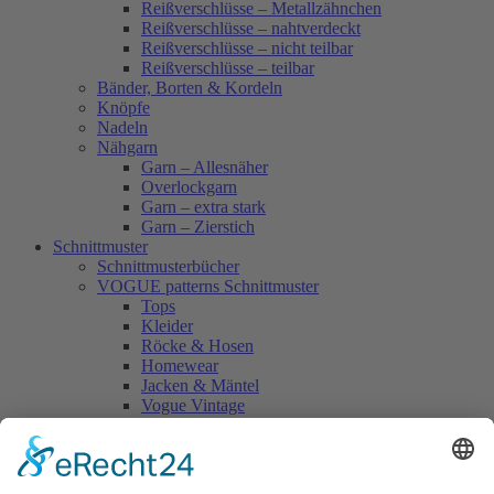
Reißverschlüsse – Metallzähnchen
Reißverschlüsse – nahtverdeckt
Reißverschlüsse – nicht teilbar
Reißverschlüsse – teilbar
Bänder, Borten & Kordeln
Knöpfe
Nadeln
Nähgarn
Garn – Allesnäher
Overlockgarn
Garn – extra stark
Garn – Zierstich
Schnittmuster
Schnittmusterbücher
VOGUE patterns Schnittmuster
Tops
Kleider
Röcke & Hosen
Homewear
Jacken & Mäntel
Vogue Vintage
Herren
Kids
Accessoires
Einzelschnittmuster Burda