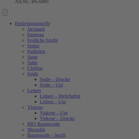
Art.Nr.: BS-6001
Bekleidungsstoffe
Jacquard
Panneau
Festliche Stoffe
Spitze
Pailletten
Samt
Satin
Chiffon
Seide
Seide – Drucke
Seide – Uni
Leinen
Leinen – Mehrfarbig
Leinen – Uni
Viskose
Viskose – Uni
Viskose – Drucke
BIO Baumwolle
Musselin
Baumwolle – leicht