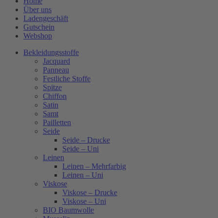
Home
Über uns
Ladengeschäft
Gutschein
Webshop
Bekleidungsstoffe
Jacquard
Panneau
Festliche Stoffe
Spitze
Chiffon
Satin
Samt
Pailletten
Seide
Seide – Drucke
Seide – Uni
Leinen
Leinen – Mehrfarbig
Leinen – Uni
Viskose
Viskose – Drucke
Viskose – Uni
BIO Baumwolle