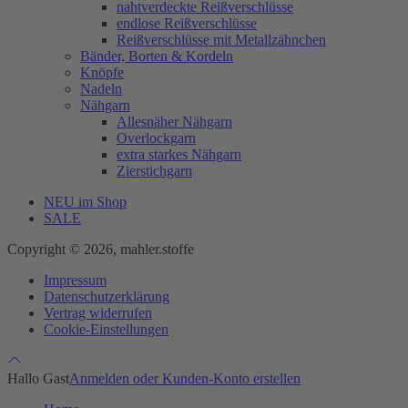
nahtverdeckte Reißverschlüsse
endlose Reißverschlüsse
Reißverschlüsse mit Metallzähnchen
Bänder, Borten & Kordeln
Knöpfe
Nadeln
Nähgarn
Allesnäher Nähgarn
Overlockgarn
extra starkes Nähgarn
Zierstichgarn
NEU im Shop
SALE
Copyright © 2026, mahler.stoffe
Impressum
Datenschutzerklärung
Vertrag widerrufen
Cookie-Einstellungen
Hallo Gast
Anmelden oder Kunden-Konto erstellen