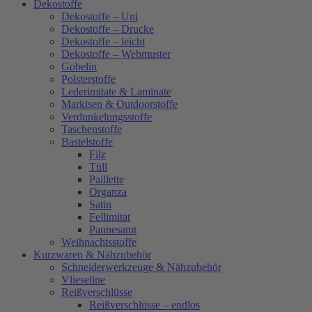
Dekostoffe
Dekostoffe – Uni
Dekostoffe – Drucke
Dekostoffe – leicht
Dekostoffe – Webmuster
Gobelin
Polsterstoffe
Lederimitate & Laminate
Markisen & Outdoorstoffe
Verdunkelungsstoffe
Taschenstoffe
Bastelstoffe
Filz
Tüll
Paillette
Organza
Satin
Fellimitat
Pannesamt
Weihnachtsstoffe
Kurzwaren & Nähzubehör
Schneiderwerkzeuge & Nähzubehör
Vlieseline
Reißverschlüsse
Reißverschlüsse – endlos