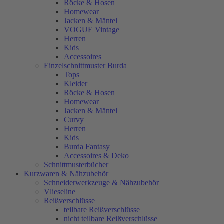
Röcke & Hosen
Homewear
Jacken & Mäntel
VOGUE Vintage
Herren
Kids
Accessoires
Einzelschnittmuster Burda
Tops
Kleider
Röcke & Hosen
Homewear
Jacken & Mäntel
Curvy
Herren
Kids
Burda Fantasy
Accessoires & Deko
Schnittmusterbücher
Kurzwaren & Nähzubehör
Schneiderwerkzeuge & Nähzubehör
Vlieseline
Reißverschlüsse
teilbare Reißverschlüsse
nicht teilbare Reißverschlüsse