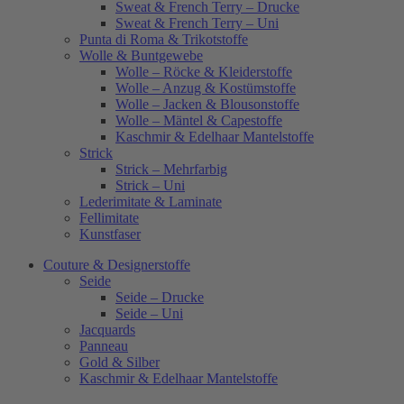
Sweat & French Terry – Drucke
Sweat & French Terry – Uni
Punta di Roma & Trikotstoffe
Wolle & Buntgewebe
Wolle – Röcke & Kleiderstoffe
Wolle – Anzug & Kostümstoffe
Wolle – Jacken & Blousonstoffe
Wolle – Mäntel & Capestoffe
Kaschmir & Edelhaar Mantelstoffe
Strick
Strick – Mehrfarbig
Strick – Uni
Lederimitate & Laminate
Fellimitate
Kunstfaser
Couture & Designerstoffe
Seide
Seide – Drucke
Seide – Uni
Jacquards
Panneau
Gold & Silber
Kaschmir & Edelhaar Mantelstoffe