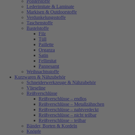
Polsterstoffe
Lederimitate & Laminate
Markisen & Outdoorstoffe
Verdunkelungsstoffe
Taschenstoffe
Bastelstoffe
Filz
Tüll
Paillette
Organza
Satin
Fellimitat
Pannesamt
Weihnachtsstoffe
Kurzwaren & Nähzubehör
Schneiderwerkzeuge & Nähzubehör
Vlieseline
Reißverschlüsse
Reißverschlüsse – endlos
Reißverschlüsse – Metallzähnchen
Reißverschlüsse – nahtverdeckt
Reißverschlüsse – nicht teilbar
Reißverschlüsse – teilbar
Bänder, Borten & Kordeln
Knöpfe