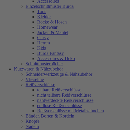
Accessoires
Einzelschnittmuster Burda
Tops
Kleider
Röcke & Hosen
Homewear
Jacken & Mäntel
Curvy
Herren
Kids
Burda Fantasy
Accessoires & Deko
Schnittmusterbücher
Kurzwaren & Nähzubehör
Schneiderwerkzeuge & Nähzubehör
Vlieseline
Reißverschlüsse
teilbare Reißverschlüsse
nicht teilbare Reißverschlüsse
nahtverdeckte Reißverschlüsse
endlose Reißverschlüsse
Reißverschlüsse mit Metallzähnchen
Bänder, Borten & Kordeln
Knöpfe
Nadeln