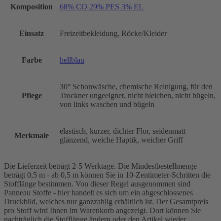
Komposition
68% CO 29% PES 3% EL
Einsatz
Freizeitbekleidung, Röcke/Kleider
Farbe
hellblau
30° Schonwäsche, chemische Reinigung, für den
Pflege
Trockner ungeeignet, nicht bleichen, nicht bügeln,
von links waschen und bügeln
elastisch, kurzer, dichter Flor, seidenmatt
Merkmale
glänzend, weiche Haptik, weicher Griff
Die Lieferzeit beträgt 2-5 Werktage. Die Mindestbestellmenge
beträgt 0,5 m - ab 0,5 m können Sie in 10-Zentimeter-Schritten die
Stofflänge bestimmen. Von dieser Regel ausgenommen sind
Panneau Stoffe - hier handelt es sich um ein abgeschlossenes
Druckbild, welches nur ganzzahlig erhältlich ist. Der Gesamtpreis
pro Stoff wird Ihnen im Warenkorb angezeigt. Dort können Sie
nachträglich die Stofflänge ändern oder den Artikel wieder