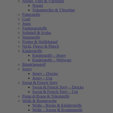
Nessel, Vlies & Vlieseline
Nessel
Volumenvlies & Vlieseline
Futterstoffe
Cord
Jeans
Funktionsstoffe
Softshell & Scuba
Steppstoffe
Frottee & Waffelpiqué
Nicki, Fleece & Plüsch
Kinderstoffe
Kinderstoffe – Jersey
Kinderstoffe – Webware
Bündchenstoff
Jersey
Jersey – Drucke
Jersey – Uni
Sweat & French Terry
Sweat & French Terry – Drucke
Sweat & French Terry – Uni
Punta di Roma & Trikotstoffe
Wolle & Buntgewebe
Wolle – Röcke & Kleiderstoffe
Wolle – Anzug & Kostümstoffe