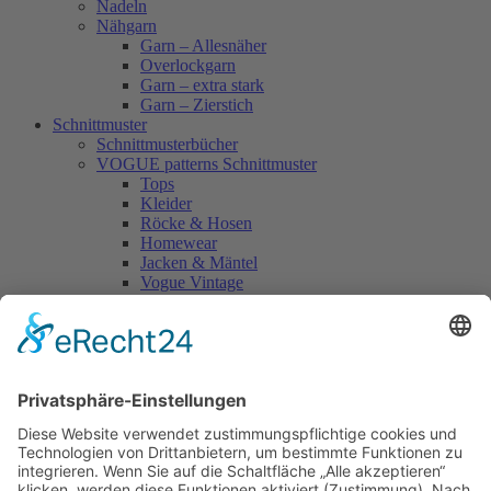
Nadeln
Nähgarn
Garn – Allesnäher
Overlockgarn
Garn – extra stark
Garn – Zierstich
Schnittmuster
Schnittmusterbücher
VOGUE patterns Schnittmuster
Tops
Kleider
Röcke & Hosen
Homewear
Jacken & Mäntel
Vogue Vintage
Herren
Kids
Accessoires
Einzelschnittmuster Burda
Tops
Kleider
Röcke & Hosen
Homewear
Jacken & Mäntel
Curvy