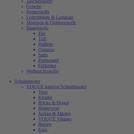
Taschenstoffe
Gobelin
Polsterstoffe
Lederimitate & Laminate
Markisen & Outdoorstoffe
Bastelstoffe
Filz
Tüll
Paillette
Organza
Satin
Pannesamt
Fellimitat
Weihnachtsstoffe
Schnittmuster
VOGUE patterns Schnittmuster
Tops
Kleider
Röcke & Hosen
Homewear
Jacken & Mäntel
VOGUE Vintage
Herren
Kids