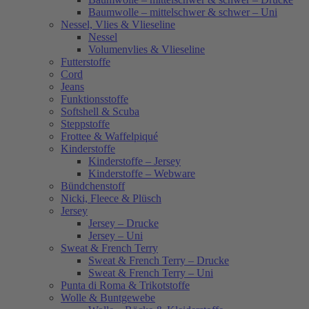
Baumwolle – mittelschwer & schwer – Uni
Nessel, Vlies & Vlieseline
Nessel
Volumenvlies & Vlieseline
Futterstoffe
Cord
Jeans
Funktionsstoffe
Softshell & Scuba
Steppstoffe
Frottee & Waffelpiqué
Kinderstoffe
Kinderstoffe – Jersey
Kinderstoffe – Webware
Bündchenstoff
Nicki, Fleece & Plüsch
Jersey
Jersey – Drucke
Jersey – Uni
Sweat & French Terry
Sweat & French Terry – Drucke
Sweat & French Terry – Uni
Punta di Roma & Trikotstoffe
Wolle & Buntgewebe