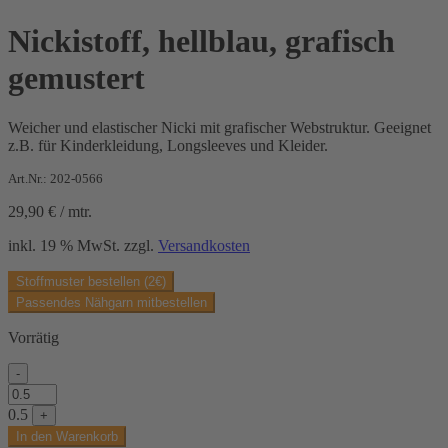
Nickistoff, hellblau, grafisch
gemustert
Weicher und elastischer Nicki mit grafischer Webstruktur. Geeignet
z.B. für Kinderkleidung, Longsleeves und Kleider.
Art.Nr.: 202-0566
29,90
€
/
mtr.
inkl. 19 % MwSt.
zzgl.
Versandkosten
Stoffmuster bestellen (2€)
Passendes Nähgarn mitbestellen
Vorrätig
-
Nickistoff,
hellblau,
0.5
+
grafisch
In den Warenkorb
gemustert