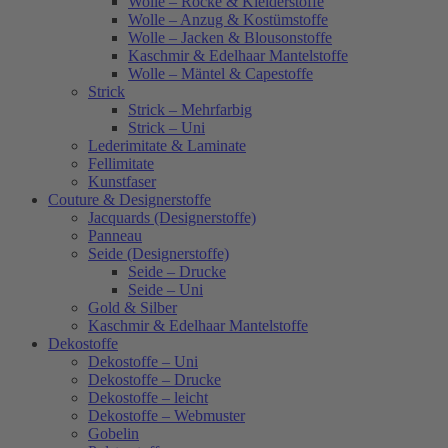
Wolle – Röcke & Kleiderstoffe
Wolle – Anzug & Kostümstoffe
Wolle – Jacken & Blousonstoffe
Kaschmir & Edelhaar Mantelstoffe
Wolle – Mäntel & Capestoffe
Strick
Strick – Mehrfarbig
Strick – Uni
Lederimitate & Laminate
Fellimitate
Kunstfaser
Couture & Designerstoffe
Jacquards (Designerstoffe)
Panneau
Seide (Designerstoffe)
Seide – Drucke
Seide – Uni
Gold & Silber
Kaschmir & Edelhaar Mantelstoffe
Dekostoffe
Dekostoffe – Uni
Dekostoffe – Drucke
Dekostoffe – leicht
Dekostoffe – Webmuster
Gobelin