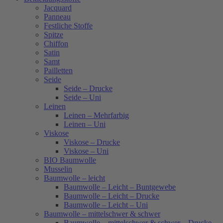
Jacquard
Panneau
Festliche Stoffe
Spitze
Chiffon
Satin
Samt
Pailletten
Seide
Seide – Drucke
Seide – Uni
Leinen
Leinen – Mehrfarbig
Leinen – Uni
Viskose
Viskose – Drucke
Viskose – Uni
BIO Baumwolle
Musselin
Baumwolle – leicht
Baumwolle – Leicht – Buntgewebe
Baumwolle – Leicht – Drucke
Baumwolle – Leicht – Uni
Baumwolle – mittelschwer & schwer
Baumwolle – mittelschwer & schwer – Drucke