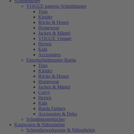
Schnittmuster
VOGUE patterns Schnittmuster
Tops
Kleider
Röcke & Hosen
Homewear
Jacken & Mäntel
VOGUE Vintage
Herren
Kids
Accessoires
Einzelschnittmuster Burda
Tops
Kleider
Röcke & Hosen
Homewear
Jacken & Mäntel
Curvy
Herren
Kids
Burda Fantasy
Accessoires & Deko
Schnittmusterbücher
Kurzwaren & Nähzubehör
Schneiderwerkzeuge & Nähzubehör