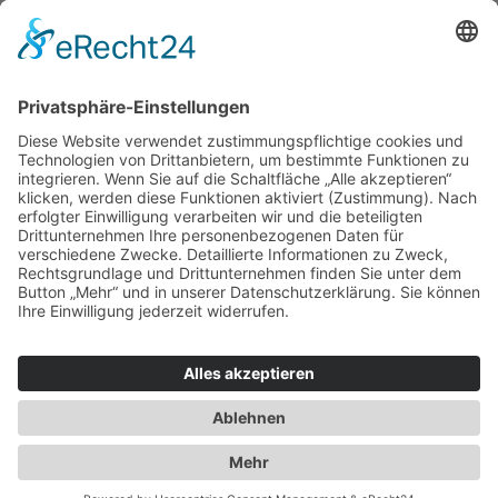
Herren
Kids
Accessoires
Einzelschnittmuster Burda
Tops
Kleider
Röcke & Hosen
Homewear
Jacken & Mäntel
Curvy
Herren
Kids
Burda Fantasy
Accessoires & Deko
NEU im Shop
SALE
Suchen
Suchen
Bitte mindestens 5 Buschstaben oder Zahlen eingeben!
Vertrag widerrufen