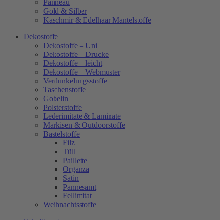
Panneau
Gold & Silber
Kaschmir & Edelhaar Mantelstoffe
Dekostoffe
Dekostoffe – Uni
Dekostoffe – Drucke
Dekostoffe – leicht
Dekostoffe – Webmuster
Verdunkelungsstoffe
Taschenstoffe
Gobelin
Polsterstoffe
Lederimitate & Laminate
Markisen & Outdoorstoffe
Bastelstoffe
Filz
Tüll
Paillette
Organza
Satin
Pannesamt
Fellimitat
Weihnachtsstoffe