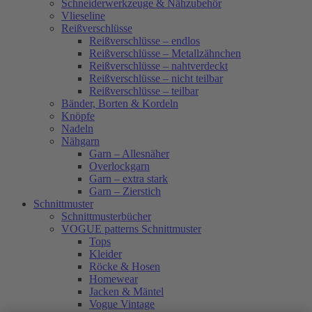
Schneiderwerkzeuge & Nähzubehör
Vlieseline
Reißverschlüsse
Reißverschlüsse – endlos
Reißverschlüsse – Metallzähnchen
Reißverschlüsse – nahtverdeckt
Reißverschlüsse – nicht teilbar
Reißverschlüsse – teilbar
Bänder, Borten & Kordeln
Knöpfe
Nadeln
Nähgarn
Garn – Allesnäher
Overlockgarn
Garn – extra stark
Garn – Zierstich
Schnittmuster
Schnittmusterbücher
VOGUE patterns Schnittmuster
Tops
Kleider
Röcke & Hosen
Homewear
Jacken & Mäntel
Vogue Vintage