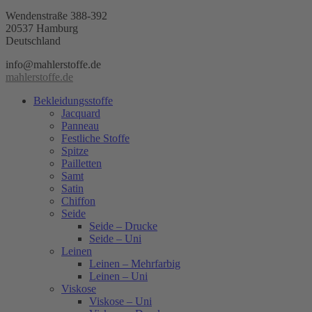
Wendenstraße 388-392
20537 Hamburg
Deutschland
info@mahlerstoffe.de
mahlerstoffe.de
Bekleidungsstoffe
Jacquard
Panneau
Festliche Stoffe
Spitze
Pailletten
Samt
Satin
Chiffon
Seide
Seide – Drucke
Seide – Uni
Leinen
Leinen – Mehrfarbig
Leinen – Uni
Viskose
Viskose – Uni