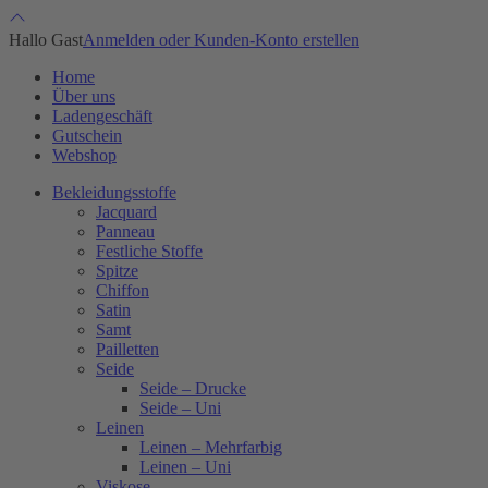
Hallo Gast
Anmelden oder Kunden-Konto erstellen
Home
Über uns
Ladengeschäft
Gutschein
Webshop
Bekleidungsstoffe
Jacquard
Panneau
Festliche Stoffe
Spitze
Chiffon
Satin
Samt
Pailletten
Seide
Seide – Drucke
Seide – Uni
Leinen
Leinen – Mehrfarbig
Leinen – Uni
Viskose