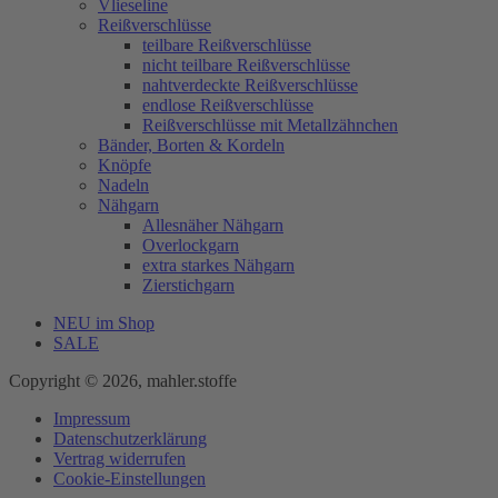
Vlieseline
Reißverschlüsse
teilbare Reißverschlüsse
nicht teilbare Reißverschlüsse
nahtverdeckte Reißverschlüsse
endlose Reißverschlüsse
Reißverschlüsse mit Metallzähnchen
Bänder, Borten & Kordeln
Knöpfe
Nadeln
Nähgarn
Allesnäher Nähgarn
Overlockgarn
extra starkes Nähgarn
Zierstichgarn
NEU im Shop
SALE
Copyright © 2026, mahler.stoffe
Impressum
Datenschutzerklärung
Vertrag widerrufen
Cookie-Einstellungen