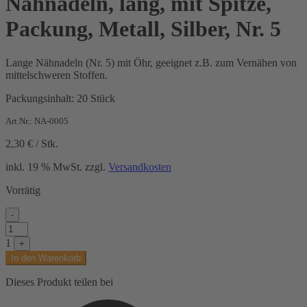
Nähnadeln, lang, mit Spitze,
Packung, Metall, Silber, Nr. 5
Lange Nähnadeln (Nr. 5) mit Öhr, geeignet z.B. zum Vernähen von
mittelschweren Stoffen.
Packungsinhalt: 20 Stück
Art.Nr.: NA-0005
2,30
€
/
Stk.
inkl. 19 % MwSt.
zzgl.
Versandkosten
Vorrätig
-
Nähnadeln,
lang,
1
+
mit
In den Warenkorb
Spitze,
Packung,
Dieses Produkt teilen bei
Metall,
Silber,