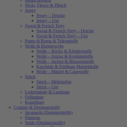
Bündchenstoff
Nicki, Fleece & Plüsch
Jersey
Jersey – Drucke
Jersey – Uni
Sweat & French Terry
Sweat & French Terry – Drucke
Sweat & French Terry – Uni
Punta di Roma & Trikotstoffe
Wolle & Buntgewebe
Wolle – Röcke & Kleiderstoffe
Wolle – Anzug & Kostümstoffe
Wolle – Jacken & Blousonstoffe
Kaschmir & Edelhaar Mantelstoffe
Wolle – Mäntel & Capestoffe
Strick
Strick – Mehrfarbig
Strick – Uni
Lederimitate & Laminate
Fellimitate
Kunstfaser
Couture & Designerstoffe
Jacquards (Designerstoffe)
Panneau
Seide (Designerstoffe)