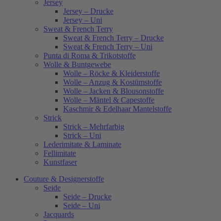
Jersey
Jersey – Drucke
Jersey – Uni
Sweat & French Terry
Sweat & French Terry – Drucke
Sweat & French Terry – Uni
Punta di Roma & Trikotstoffe
Wolle & Buntgewebe
Wolle – Röcke & Kleiderstoffe
Wolle – Anzug & Kostümstoffe
Wolle – Jacken & Blousonstoffe
Wolle – Mäntel & Capestoffe
Kaschmir & Edelhaar Mantelstoffe
Strick
Strick – Mehrfarbig
Strick – Uni
Lederimitate & Laminate
Fellimitate
Kunstfaser
Couture & Designerstoffe
Seide
Seide – Drucke
Seide – Uni
Jacquards