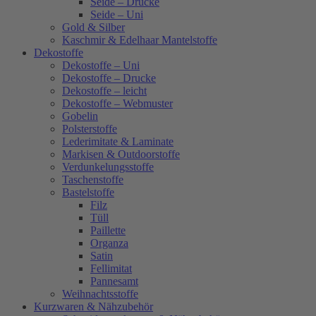
Seide – Drucke
Seide – Uni
Gold & Silber
Kaschmir & Edelhaar Mantelstoffe
Dekostoffe
Dekostoffe – Uni
Dekostoffe – Drucke
Dekostoffe – leicht
Dekostoffe – Webmuster
Gobelin
Polsterstoffe
Lederimitate & Laminate
Markisen & Outdoorstoffe
Verdunkelungsstoffe
Taschenstoffe
Bastelstoffe
Filz
Tüll
Paillette
Organza
Satin
Fellimitat
Pannesamt
Weihnachtsstoffe
Kurzwaren & Nähzubehör